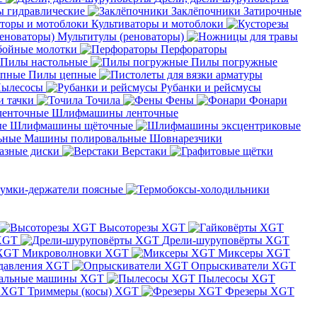
 гидравлические
Заклёпочники
Затирочные
Культиваторы и мотоблоки
Мультитулы (реноваторы)
бойные молотки
Перфораторы
Пилы настольные
Пилы погружные
Пилы цепные
ылесосы
Рубанки и рейсмусы
и тачки
Точила
Фены
Фонари
Шлифмашины ленточные
Шлифмашины щёточные
Машины полировальные
Шовнарезчики
азные диски
Верстаки
умки-держатели поясные
Высоторезы XGT
XGT
Дрели-шуруповёрты XGT
Микроволновки XGT
Миксеры XGT
давления XGT
Опрыскиватели XGT
альные машины XGT
Пылесосы XGT
Триммеры (косы) XGT
Фрезеры XGT