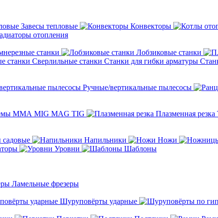
Завесы тепловые
Конвекторы
адиаторы отопления
мнерезные станки
Лобзиковые станки
Сверлильные станки
Станки для гибки арматуры
Стан
Ручные/вертикальные пылесосы
темы ММА MIG MAG TIG
Плазменная резка
 садовые
Напильники
Ножи
аторы
Уровни
Шаблоны
Ламельные фрезеры
Шуруповёрты ударные