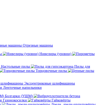
Отрезные машины
ы
Нивелиры (уровни)
Настольные пилы
Пилы для
Торцовочные пилы
Эксцентриковые шлифмашины
Ленточные напильники
Болгарки (УШМ)
Газонокосилки
Гайковёрты
е
Дрели, дрели-шуруповёрты