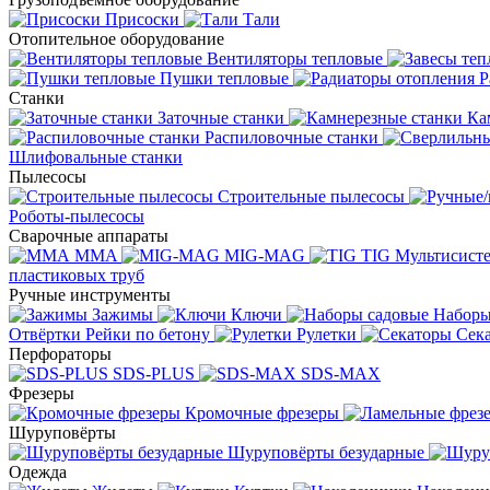
Присоски
Тали
Отопительное оборудование
Вентиляторы тепловые
Пушки тепловые
Р
Станки
Заточные станки
Ка
Распиловочные станки
Шлифовальные станки
Пылесосы
Строительные пылесосы
Роботы-пылесосы
Сварочные аппараты
MMA
MIG-MAG
TIG
Мультисис
пластиковых труб
Ручные инструменты
Зажимы
Ключи
Наборы
Отвёртки
Рейки по бетону
Рулетки
Сек
Перфораторы
SDS-PLUS
SDS-MAX
Фрезеры
Кромочные фрезеры
Шуруповёрты
Шуруповёрты безударные
Одежда