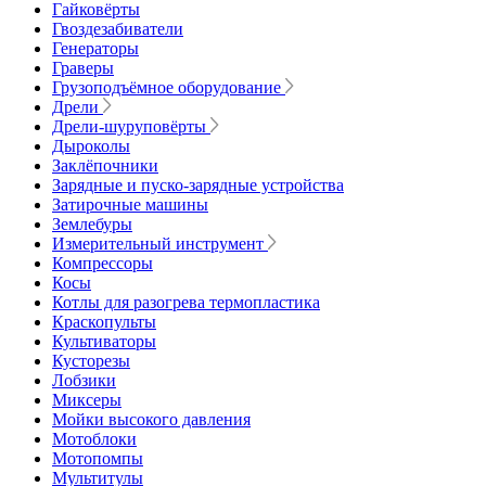
Гайковёрты
Гвоздезабиватели
Генераторы
Граверы
Грузоподъёмное оборудование
Дрели
Дрели-шуруповёрты
Дыроколы
Заклёпочники
Зарядные и пуско-зарядные устройства
Затирочные машины
Землебуры
Измерительный инструмент
Компрессоры
Косы
Котлы для разогрева термопластика
Краскопульты
Культиваторы
Кусторезы
Лобзики
Миксеры
Мойки высокого давления
Мотоблоки
Мотопомпы
Мультитулы