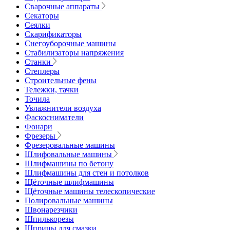
Сварочные аппараты
Секаторы
Сеялки
Скарификаторы
Снегоуборочные машины
Стабилизаторы напряжения
Станки
Степлеры
Строительные фены
Тележки, тачки
Точила
Увлажнители воздуха
Фаскосниматели
Фонари
Фрезеры
Фрезеровальные машины
Шлифовальные машины
Шлифмашины по бетону
Шлифмашины для стен и потолков
Щёточные шлифмашины
Щёточные машины телескопические
Полировальные машины
Швонарезчики
Шпилькорезы
Шприцы для смазки