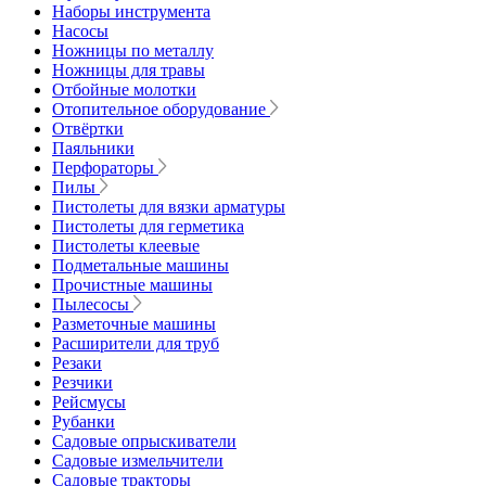
Наборы инструмента
Насосы
Ножницы по металлу
Ножницы для травы
Отбойные молотки
Отопительное оборудование
Отвёртки
Паяльники
Перфораторы
Пилы
Пистолеты для вязки арматуры
Пистолеты для герметика
Пистолеты клеевые
Подметальные машины
Прочистные машины
Пылесосы
Разметочные машины
Расширители для труб
Резаки
Резчики
Рейсмусы
Рубанки
Садовые опрыскиватели
Садовые измельчители
Садовые тракторы