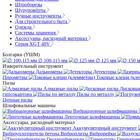
Штроборезы
Шуруповёрты
Ручные инструменты
Для строительного быта
Одежда
Системы хранения
Аксессуары, расходный материал
Серия XGT 40V
Болгарки (УШМ)
∅ 100-115 мм
∅ 125 мм
Измерительный инструмент
Дальномеры
Детекторы
Пирометры
Токовые клещи (кл
Пилы
Алмазные пилы
Дисковы
гипсокартона
Пилы по металлу
Цепные пилы
Шлифовальные машины
Вибрационные шлифмашины
Ленточные шлифмашины
Аксессуары, расходный материал
Аккумуляторный инструмент
Виброуплотнители бетона
Виброплиты
Виброрейки
Гвоздезабиватели
Генератор