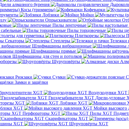
Дрели алмазного бурения
Дыроколы
Косы (триммеры)
Кофеварки
трументы
Лобзики
Мойки
ллу
Опрыскиватели
От
ковые
Пилы ленточные
 сабельные
Пилы торцовочные
толеты для герметика
Плиткорезы
П
Секаторы
Степлеры
Тележки 
Шлифмашины вибрационные
Шлифмашины прямые
Шлифмашины для стен и потолков
оборезы
Шуруповёрты
Алм
Рюкзаки
Сумки
С
Замки и защёлки
броуплотнители XGT
Воздуходувки XGT
Гвоздезабиватели XGT
Дрели-угловые 
сторезы XGT
Лобзики XGT
блоки XGT
Мойки высокого 
Перфораторы XGT
Пилы XGT
Подмет
Скарификаторы XGT
ашины XGT
Шуруповёрты XGT