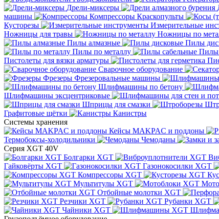
Дрели-миксеры
машины
Компрессоры
Краскопульты
Кусторезы
Измерительные инс
Ножницы для травы
Ножницы по мета
Пилы алмазные
Пилы дис
Пилы по металлу
Пилы
Пистолеты для вязки арматуры
Пис
Сварочное оборудование
Фрезеры
Фрезеровальные машины
Шлифмашины по бетону
Шлифмашины эксцентриковые
Шприцы для смазки
Штр
Графитовые щётки
Канистры
Системы хранения
Кейсы MAKPAC и поддоны
Термобоксы-холодильники
Чемоданы
Серия XGT 40V
Болгарки XGT
Ви
Гайковёрты XGT
Газонокосилки XGT
Компрессоры XGT
Ку
Мультитулы XGT
Мото
Отбойные молотки XGT
Резчики XGT
Рубанки XGT
Чайники XGT
Шлифм
Грузоподъёмное оборудование