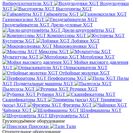
Виброуплотнители XGT
Воздуходувки
XGT
Высоторезы XGT
Гайковёрты XGT
Газонокосилки XGT
Гвоздезабиватели XGT
Дрели-угловые XGT
Дрели-шуруповёрты XGT
Компрессоры XGT
Кусторезы XGT
Лобзики XGT
Микроволновки XGT
Миксеры XGT
Мультитулы XGT
Мотоблоки XGT
Мойки высокого давления
XGT
Опрыскиватели XGT
Отбойные молотки XGT
Перфораторы XGT
Пилы
XGT
Подметальные машины XGT
Пылесосы XGT
Резчики XGT
Рубанки XGT
Скарификаторы XGT
Триммеры
(косы) XGT
Фрезеры XGT
Чайники XGT
Шлифмашины XGT
Шуруповёрты XGT
Грузоподъёмное оборудование
Присоски
Тали
Отопительное оборудование