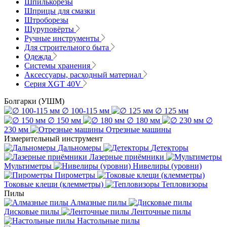
Шпилькорезы
Шприцы для смазки
Штроборезы
Шуруповёрты
Ручные инструменты
Для строительного быта
Одежда
Системы хранения
Аксессуары, расходный материал
Серия XGT 40V
Болгарки (УШМ)
∅ 100-115 мм
∅ 125 мм
∅ 150 мм
∅ 180 мм
∅
230 мм
Отрезные машины
Измерительный инструмент
Дальномеры
Детекторы
Лазерные приёмники
Мультиметры
Нивелиры (уровни)
Пирометры
Токовые клещи (клемметры)
Тепловизоры
Пилы
Алмазные пилы
Дисковые пилы
Ленточные пилы
Настольные пилы