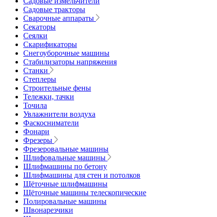
Садовые измельчители
Садовые тракторы
Сварочные аппараты
Секаторы
Сеялки
Скарификаторы
Снегоуборочные машины
Стабилизаторы напряжения
Станки
Степлеры
Строительные фены
Тележки, тачки
Точила
Увлажнители воздуха
Фаскосниматели
Фонари
Фрезеры
Фрезеровальные машины
Шлифовальные машины
Шлифмашины по бетону
Шлифмашины для стен и потолков
Щёточные шлифмашины
Щёточные машины телескопические
Полировальные машины
Швонарезчики