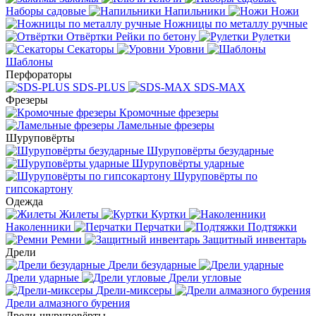
Наборы садовые
Напильники
Ножи
Ножницы по металлу ручные
Отвёртки
Рейки по бетону
Рулетки
Секаторы
Уровни
Шаблоны
Перфораторы
SDS-PLUS
SDS-MAX
Фрезеры
Кромочные фрезеры
Ламельные фрезеры
Шуруповёрты
Шуруповёрты безударные
Шуруповёрты ударные
Шуруповёрты по
гипсокартону
Одежда
Жилеты
Куртки
Наколенники
Перчатки
Подтяжки
Ремни
Защитный инвентарь
Дрели
Дрели безударные
Дрели ударные
Дрели угловые
Дрели-миксеры
Дрели алмазного бурения
Дрели-шуруповёрты