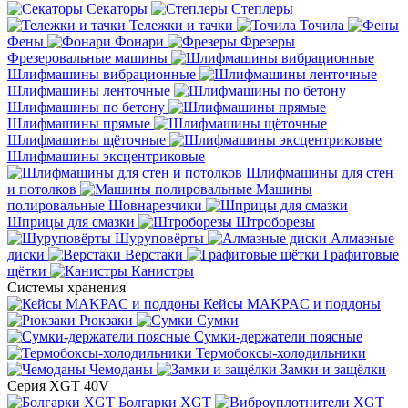
Секаторы
Степлеры
Тележки и тачки
Точила
Фены
Фонари
Фрезеры
Фрезеровальные машины
Шлифмашины вибрационные
Шлифмашины ленточные
Шлифмашины по бетону
Шлифмашины прямые
Шлифмашины щёточные
Шлифмашины эксцентриковые
Шлифмашины для стен
и потолков
Машины
полировальные
Шовнарезчики
Шприцы для смазки
Штроборезы
Шуруповёрты
Алмазные
диски
Верстаки
Графитовые
щётки
Канистры
Системы хранения
Кейсы MAKPAC и поддоны
Рюкзаки
Сумки
Сумки-держатели поясные
Термобоксы-холодильники
Чемоданы
Замки и защёлки
Серия XGT 40V
Болгарки XGT