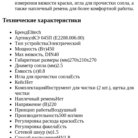
измерения вязкости краски, игла для прочистки сопла, а
также наплечный ремень для более комфортной работы.
Технические характеристики
Бренд
Elitech
Артикул
КЭ 045П (E2208.006.00)
Тип устройства
Электрический
Мощность (Вт)
450
Max вязкость, DIN
40
Габаритные размеры (мм)
270х210х270
Диаметр сопла (мм)
2.5
Ёмкость (л)
0.8
Игла для прочистки сопла
Есть
Кейс
Нет
Комплектация
Инструмент для чистки (2 шт.), щетка для
чистки
Наплечный ремень
Нет
Напряжение (В)
220
Принцип работы
Воздушный
Производительность
500 мл/мин
Регулировка расхода краски
Есть
Регулировка факела
Есть
Сетевой шнур (м)
1.5
Способ распыления
HVLP