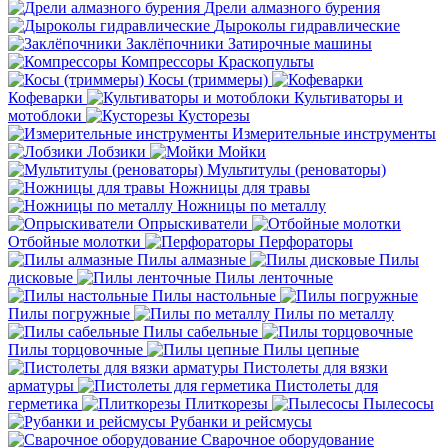
Дрели алмазного бурения
Дыроколы гидравлические
Заклёпочники
Затирочные машины
Компрессоры
Краскопульты
Косы (триммеры)
Кофеварки
Культиваторы и
мотоблоки
Кусторезы
Измерительные инструменты
Лобзики
Мойки
Мультитулы (реноваторы)
Ножницы для травы
Ножницы по металлу
Опрыскиватели
Отбойные молотки
Перфораторы
Пилы алмазные
Пилы
дисковые
Пилы ленточные
Пилы настольные
Пилы погружные
Пилы по металлу
Пилы сабельные
Пилы торцовочные
Пилы цепные
Пистолеты для вязки
арматуры
Пистолеты для
герметика
Плиткорезы
Пылесосы
Рубанки и рейсмусы
Сварочное оборудование