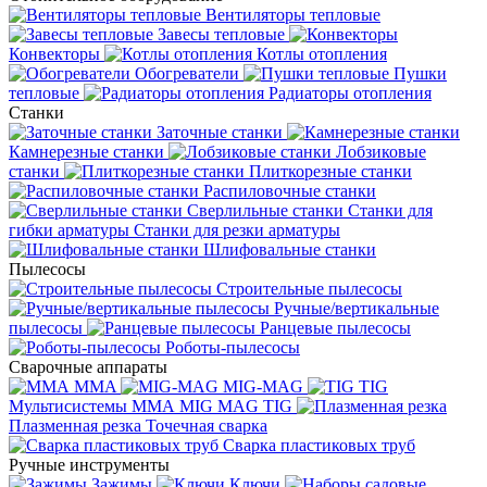
Вентиляторы тепловые
Завесы тепловые
Конвекторы
Котлы отопления
Обогреватели
Пушки
тепловые
Радиаторы отопления
Станки
Заточные станки
Камнерезные станки
Лобзиковые
станки
Плиткорезные станки
Распиловочные станки
Сверлильные станки
Станки для
гибки арматуры
Станки для резки арматуры
Шлифовальные станки
Пылесосы
Строительные пылесосы
Ручные/вертикальные
пылесосы
Ранцевые пылесосы
Роботы-пылесосы
Сварочные аппараты
MMA
MIG-MAG
TIG
Мультисистемы ММА MIG MAG TIG
Плазменная резка
Точечная сварка
Cварка пластиковых труб
Ручные инструменты
Зажимы
Ключи