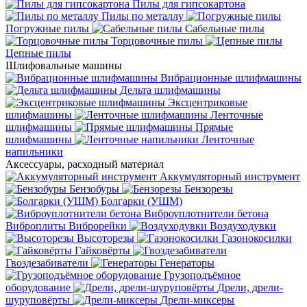
Пилы для гипсокартона
Пилы по металлу
Погружные пилы
Сабельные пилы
Торцовочные пилы
Цепные пилы
Шлифовальные машины
Вибрационные шлифмашины
Дельта шлифмашины
Эксцентриковые
шлифмашины
Ленточные
шлифмашины
Прямые
шлифмашины
Ленточные
напильники
Аксессуары, расходный материал
Аккумуляторный инструмент
Бензобуры
Бензорезы
Болгарки (УШМ)
Виброуплотнители бетона
Виброплиты
Виброрейки
Воздуходувки
Высоторезы
Газонокосилки
Гайковёрты
Гвоздезабиватели
Генераторы
Грузоподъёмное
оборудование
Дрели, дрели-
шуруповёрты
Дрели-миксеры