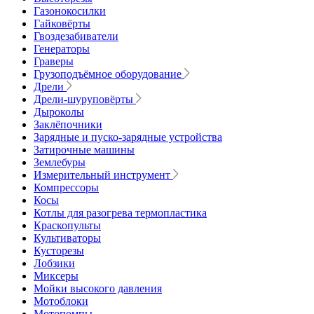
Газонокосилки
Гайковёрты
Гвоздезабиватели
Генераторы
Граверы
Грузоподъёмное оборудование
Дрели
Дрели-шуруповёрты
Дыроколы
Заклёпочники
Зарядные и пуско-зарядные устройства
Затирочные машины
Землебуры
Измерительный инструмент
Компрессоры
Косы
Котлы для разогрева термопластика
Краскопульты
Культиваторы
Кусторезы
Лобзики
Миксеры
Мойки высокого давления
Мотоблоки
Мотопомпы