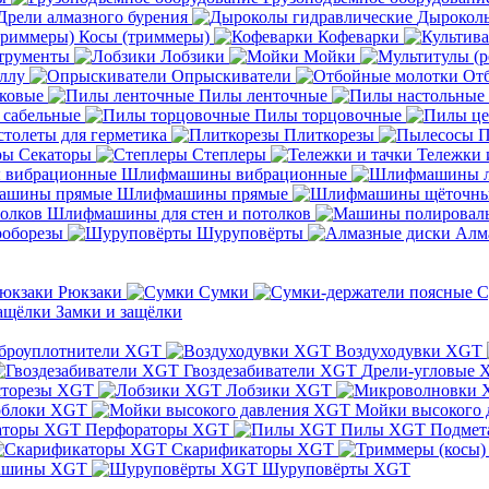
Дрели алмазного бурения
Дыроколы
Косы (триммеры)
Кофеварки
трументы
Лобзики
Мойки
ллу
Опрыскиватели
От
ковые
Пилы ленточные
 сабельные
Пилы торцовочные
толеты для герметика
Плиткорезы
П
Секаторы
Степлеры
Тележки 
Шлифмашины вибрационные
Шлифмашины прямые
Шлифмашины для стен и потолков
оборезы
Шуруповёрты
Алм
Рюкзаки
Сумки
С
Замки и защёлки
броуплотнители XGT
Воздуходувки XGT
Гвоздезабиватели XGT
Дрели-угловые 
сторезы XGT
Лобзики XGT
блоки XGT
Мойки высокого 
Перфораторы XGT
Пилы XGT
Подмет
Скарификаторы XGT
ашины XGT
Шуруповёрты XGT