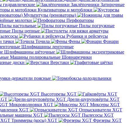
 гидравлические
Заклёпочники
Затирочные
Культиваторы и мотоблоки
Мультитулы (реноваторы)
бойные молотки
Перфораторы
Пилы настольные
Пилы погружные
Пилы цепные
ылесосы
Рубанки и рейсмусы
и тачки
Точила
Фены
Фонари
Шлифмашины ленточные
Шлифмашины щёточные
Машины полировальные
Шовнарезчики
азные диски
Верстаки
умки-держатели поясные
Высоторезы XGT
XGT
Дрели-шуруповёрты XGT
Микроволновки XGT
Миксеры XGT
давления XGT
Опрыскиватели XGT
альные машины XGT
Пылесосы XGT
Триммеры (косы) XGT
Фрезеры XGT