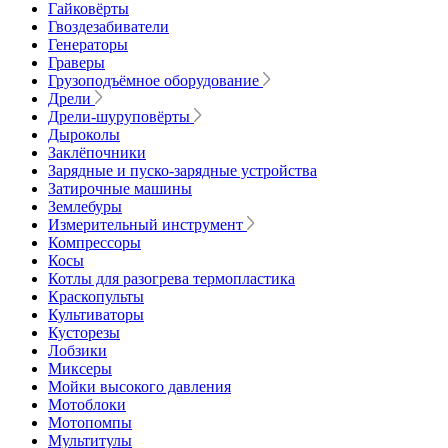
Гайковёрты
Гвоздезабиватели
Генераторы
Граверы
Грузоподъёмное оборудование
Дрели
Дрели-шуруповёрты
Дыроколы
Заклёпочники
Зарядные и пуско-зарядные устройства
Затирочные машины
Землебуры
Измерительный инструмент
Компрессоры
Косы
Котлы для разогрева термопластика
Краскопульты
Культиваторы
Кусторезы
Лобзики
Миксеры
Мойки высокого давления
Мотоблоки
Мотопомпы
Мультитулы