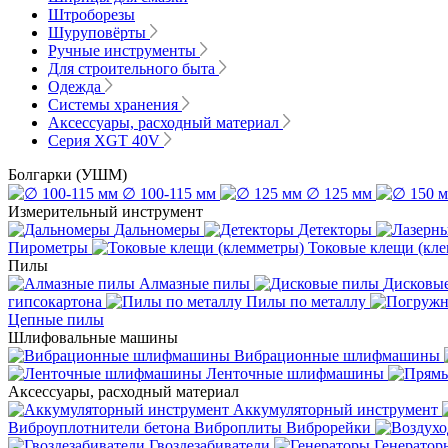
Штроборезы
Шуруповёрты
Ручные инструменты
Для строительного быта
Одежда
Системы хранения
Аксессуары, расходный материал
Серия XGT 40V
Болгарки (УШМ)
∅ 100-115 мм
∅ 125 мм
Измерительный инструмент
Дальномеры
Детекторы
Пирометры
Токовые клещи (кл
Пилы
Алмазные пилы
Дисковы
гипсокартона
Пилы по металлу
Цепные пилы
Шлифовальные машины
Вибрационные шлифмашины
Ленточные шлифмашины
Аксессуары, расходный материал
Аккумуляторный инструмент
Виброуплотнители бетона
Виброплиты
Виброрейки
Гвоздезабиватели
Генератор