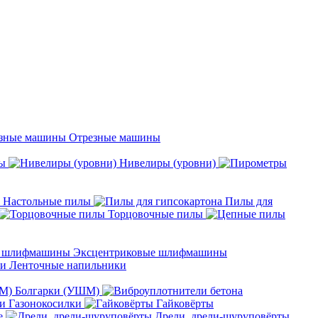
Отрезные машины
ы
Нивелиры (уровни)
Настольные пилы
Пилы для
Торцовочные пилы
Эксцентриковые шлифмашины
Ленточные напильники
Болгарки (УШМ)
Газонокосилки
Гайковёрты
е
Дрели, дрели-шуруповёрты