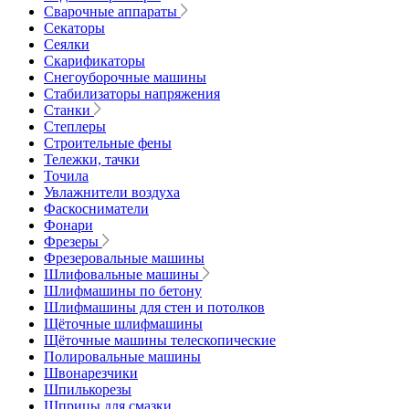
Сварочные аппараты
Секаторы
Сеялки
Скарификаторы
Снегоуборочные машины
Стабилизаторы напряжения
Станки
Степлеры
Строительные фены
Тележки, тачки
Точила
Увлажнители воздуха
Фаскосниматели
Фонари
Фрезеры
Фрезеровальные машины
Шлифовальные машины
Шлифмашины по бетону
Шлифмашины для стен и потолков
Щёточные шлифмашины
Щёточные машины телескопические
Полировальные машины
Швонарезчики
Шпилькорезы
Шприцы для смазки