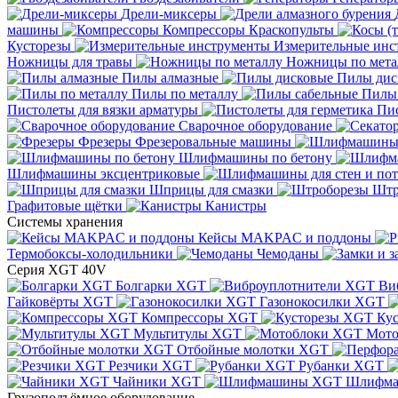
Дрели-миксеры
машины
Компрессоры
Краскопульты
Кусторезы
Измерительные инс
Ножницы для травы
Ножницы по мета
Пилы алмазные
Пилы дис
Пилы по металлу
Пилы
Пистолеты для вязки арматуры
Пис
Сварочное оборудование
Фрезеры
Фрезеровальные машины
Шлифмашины по бетону
Шлифмашины эксцентриковые
Шприцы для смазки
Штр
Графитовые щётки
Канистры
Системы хранения
Кейсы MAKPAC и поддоны
Термобоксы-холодильники
Чемоданы
Серия XGT 40V
Болгарки XGT
Ви
Гайковёрты XGT
Газонокосилки XGT
Компрессоры XGT
Ку
Мультитулы XGT
Мото
Отбойные молотки XGT
Резчики XGT
Рубанки XGT
Чайники XGT
Шлифм
Грузоподъёмное оборудование