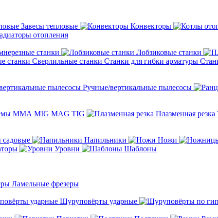
Завесы тепловые
Конвекторы
адиаторы отопления
мнерезные станки
Лобзиковые станки
Сверлильные станки
Станки для гибки арматуры
Стан
Ручные/вертикальные пылесосы
темы ММА MIG MAG TIG
Плазменная резка
 садовые
Напильники
Ножи
аторы
Уровни
Шаблоны
Ламельные фрезеры
Шуруповёрты ударные