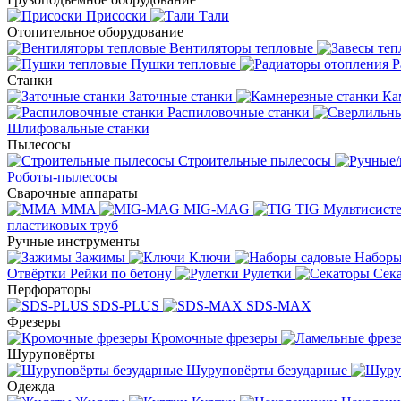
Присоски
Тали
Отопительное оборудование
Вентиляторы тепловые
Пушки тепловые
Р
Станки
Заточные станки
Ка
Распиловочные станки
Шлифовальные станки
Пылесосы
Строительные пылесосы
Роботы-пылесосы
Сварочные аппараты
MMA
MIG-MAG
TIG
Мультисис
пластиковых труб
Ручные инструменты
Зажимы
Ключи
Наборы
Отвёртки
Рейки по бетону
Рулетки
Сек
Перфораторы
SDS-PLUS
SDS-MAX
Фрезеры
Кромочные фрезеры
Шуруповёрты
Шуруповёрты безударные
Одежда