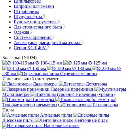
Шпилькорезы
Шприцы для смазки
Штроборезы
Шуруповёрты
Ручные инструменты
Для строительного быта
Одежда
Системы хранения
Аксессуары, расходный материал
Серия XGT 40V
Болгарки (УШМ)
∅ 100-115 мм
∅ 125 мм
∅ 150 мм
∅ 180 мм
∅
230 мм
Отрезные машины
Измерительный инструмент
Дальномеры
Детекторы
Лазерные приёмники
Мультиметры
Нивелиры (уровни)
Пирометры
Токовые клещи (клемметры)
Тепловизоры
Пилы
Алмазные пилы
Дисковые пилы
Ленточные пилы
Настольные пилы