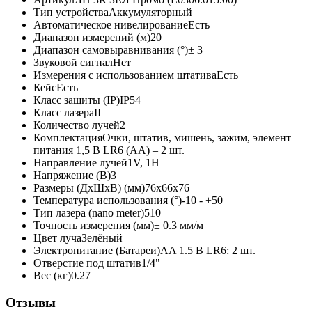
Тип устройства
Аккумуляторный
Автоматическое нивелирование
Есть
Диапазон измерений (м)
20
Диапазон самовыравнивания (°)
± 3
Звуковой сигнал
Нет
Измерения с использованием штатива
Есть
Кейс
Есть
Класс защиты (IP)
IP54
Класс лазера
II
Количество лучей
2
Комплектация
Очки, штатив, мишень, зажим, элемент
питания 1,5 В LR6 (АА) – 2 шт.
Направление лучей
1V, 1H
Напряжение (В)
3
Размеры (ДхШхВ) (мм)
76х66х76
Температура использования (°)
-10 - +50
Тип лазера (nano meter)
510
Точность измерения (мм)
± 0.3 мм/м
Цвет луча
Зелёный
Электропитание (Батареи)
AA 1.5 В LR6: 2 шт.
Отверстие под штатив
1/4"
Вес (кг)
0.27
Отзывы