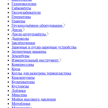
Газонокосилки
Гайковёрты
Гвоздезабиватели
Генераторы
Граверы
Грузоподъёмное оборудование
Дрели
Дрели-шуруповёрты
Дыроколы
Заклёпочники
Зарядные и пуско-зарядные устройства
Затирочные машины
Землебуры
Измерительный инструмент
Компрессоры
Косы
Котлы для разогрева термопластика
Краскопульты
Культиваторы
Кусторезы
Лобзики
Миксеры
Мойки высокого давления
Мотоблоки
Мотопомпы