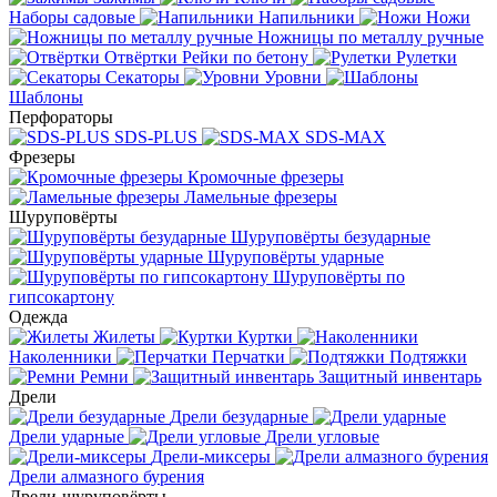
Наборы садовые
Напильники
Ножи
Ножницы по металлу ручные
Отвёртки
Рейки по бетону
Рулетки
Секаторы
Уровни
Шаблоны
Перфораторы
SDS-PLUS
SDS-MAX
Фрезеры
Кромочные фрезеры
Ламельные фрезеры
Шуруповёрты
Шуруповёрты безударные
Шуруповёрты ударные
Шуруповёрты по
гипсокартону
Одежда
Жилеты
Куртки
Наколенники
Перчатки
Подтяжки
Ремни
Защитный инвентарь
Дрели
Дрели безударные
Дрели ударные
Дрели угловые
Дрели-миксеры
Дрели алмазного бурения
Дрели-шуруповёрты