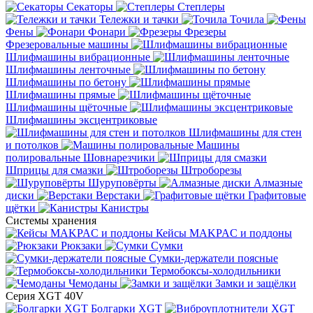
Секаторы
Степлеры
Тележки и тачки
Точила
Фены
Фонари
Фрезеры
Фрезеровальные машины
Шлифмашины вибрационные
Шлифмашины ленточные
Шлифмашины по бетону
Шлифмашины прямые
Шлифмашины щёточные
Шлифмашины эксцентриковые
Шлифмашины для стен
и потолков
Машины
полировальные
Шовнарезчики
Шприцы для смазки
Штроборезы
Шуруповёрты
Алмазные
диски
Верстаки
Графитовые
щётки
Канистры
Системы хранения
Кейсы MAKPAC и поддоны
Рюкзаки
Сумки
Сумки-держатели поясные
Термобоксы-холодильники
Чемоданы
Замки и защёлки
Серия XGT 40V
Болгарки XGT