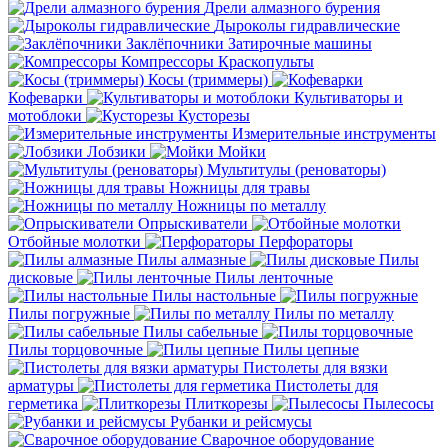
Дрели алмазного бурения
Дыроколы гидравлические
Заклёпочники
Затирочные машины
Компрессоры
Краскопульты
Косы (триммеры)
Кофеварки
Культиваторы и
мотоблоки
Кусторезы
Измерительные инструменты
Лобзики
Мойки
Мультитулы (реноваторы)
Ножницы для травы
Ножницы по металлу
Опрыскиватели
Отбойные молотки
Перфораторы
Пилы алмазные
Пилы
дисковые
Пилы ленточные
Пилы настольные
Пилы погружные
Пилы по металлу
Пилы сабельные
Пилы торцовочные
Пилы цепные
Пистолеты для вязки
арматуры
Пистолеты для
герметика
Плиткорезы
Пылесосы
Рубанки и рейсмусы
Сварочное оборудование