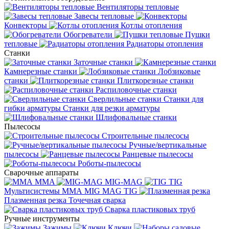
Вентиляторы тепловые
Завесы тепловые
Конвекторы
Котлы отопления
Обогреватели
Пушки
тепловые
Радиаторы отопления
Станки
Заточные станки
Камнерезные станки
Лобзиковые
станки
Плиткорезные станки
Распиловочные станки
Сверлильные станки
Станки для
гибки арматуры
Станки для резки арматуры
Шлифовальные станки
Пылесосы
Строительные пылесосы
Ручные/вертикальные
пылесосы
Ранцевые пылесосы
Роботы-пылесосы
Сварочные аппараты
MMA
MIG-MAG
TIG
Мультисистемы ММА MIG MAG TIG
Плазменная резка
Точечная сварка
Cварка пластиковых труб
Ручные инструменты
Зажимы
Ключи