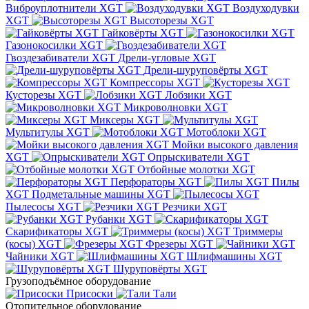
Виброуплотнители XGT
Воздуходувки
XGT
Высоторезы XGT
Гайковёрты XGT
Газонокосилки XGT
Гвоздезабиватели XGT
Дрели-угловые XGT
Дрели-шуруповёрты XGT
Компрессоры XGT
Кусторезы XGT
Лобзики XGT
Микроволновки XGT
Миксеры XGT
Мультитулы XGT
Мотоблоки XGT
Мойки высокого давления
XGT
Опрыскиватели XGT
Отбойные молотки XGT
Перфораторы XGT
Пилы
XGT
Подметальные машины XGT
Пылесосы XGT
Резчики XGT
Рубанки XGT
Скарификаторы XGT
Триммеры
(косы) XGT
Фрезеры XGT
Чайники XGT
Шлифмашины XGT
Шуруповёрты XGT
Грузоподъёмное оборудование
Присоски
Тали
Отопительное оборудование