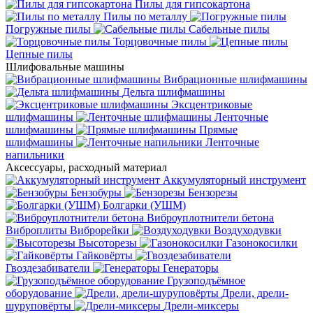
Пилы для гипсокартона
Пилы по металлу
Погружные пилы
Сабельные пилы
Торцовочные пилы
Цепные пилы
Шлифовальные машины
Вибрационные шлифмашины
Дельта шлифмашины
Эксцентриковые
шлифмашины
Ленточные
шлифмашины
Прямые
шлифмашины
Ленточные
напильники
Аксессуары, расходный материал
Аккумуляторный инструмент
Бензобуры
Бензорезы
Болгарки (УШМ)
Виброуплотнители бетона
Виброплиты
Виброрейки
Воздуходувки
Высоторезы
Газонокосилки
Гайковёрты
Гвоздезабиватели
Генераторы
Грузоподъёмное
оборудование
Дрели, дрели-
шуруповёрты
Дрели-миксеры