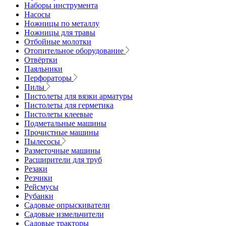
Наборы инструмента
Насосы
Ножницы по металлу
Ножницы для травы
Отбойные молотки
Отопительное оборудование
Отвёртки
Паяльники
Перфораторы
Пилы
Пистолеты для вязки арматуры
Пистолеты для герметика
Пистолеты клеевые
Подметальные машины
Прочистные машины
Пылесосы
Разметочные машины
Расширители для труб
Резаки
Резчики
Рейсмусы
Рубанки
Садовые опрыскиватели
Садовые измельчители
Садовые тракторы