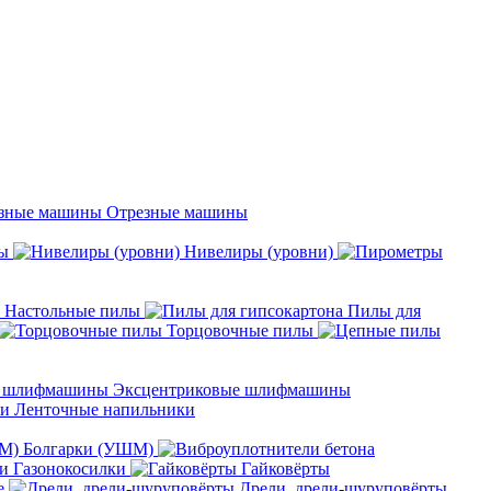
Отрезные машины
ы
Нивелиры (уровни)
Настольные пилы
Пилы для
Торцовочные пилы
Эксцентриковые шлифмашины
Ленточные напильники
Болгарки (УШМ)
Газонокосилки
Гайковёрты
е
Дрели, дрели-шуруповёрты