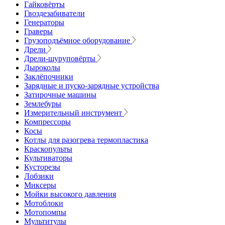
Гайковёрты
Гвоздезабиватели
Генераторы
Граверы
Грузоподъёмное оборудование
Дрели
Дрели-шуруповёрты
Дыроколы
Заклёпочники
Зарядные и пуско-зарядные устройства
Затирочные машины
Землебуры
Измерительный инструмент
Компрессоры
Косы
Котлы для разогрева термопластика
Краскопульты
Культиваторы
Кусторезы
Лобзики
Миксеры
Мойки высокого давления
Мотоблоки
Мотопомпы
Мультитулы