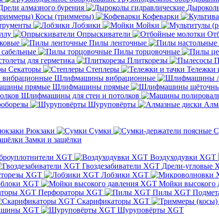
Дрели алмазного бурения
Дыроколы
Косы (триммеры)
Кофеварки
трументы
Лобзики
Мойки
ллу
Опрыскиватели
От
ковые
Пилы ленточные
 сабельные
Пилы торцовочные
толеты для герметика
Плиткорезы
П
Секаторы
Степлеры
Тележки 
Шлифмашины вибрационные
Шлифмашины прямые
Шлифмашины для стен и потолков
оборезы
Шуруповёрты
Алм
Рюкзаки
Сумки
С
Замки и защёлки
броуплотнители XGT
Воздуходувки XGT
Гвоздезабиватели XGT
Дрели-угловые 
сторезы XGT
Лобзики XGT
блоки XGT
Мойки высокого 
Перфораторы XGT
Пилы XGT
Подмет
Скарификаторы XGT
ашины XGT
Шуруповёрты XGT