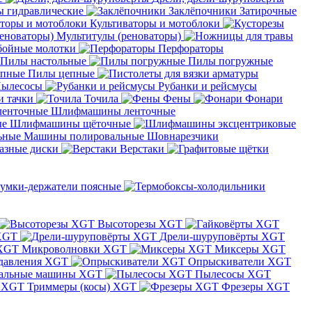
 гидравлические
Заклёпочники
Затирочные
Культиваторы и мотоблоки
Мультитулы (реноваторы)
бойные молотки
Перфораторы
Пилы настольные
Пилы погружные
Пилы цепные
ылесосы
Рубанки и рейсмусы
и тачки
Точила
Фены
Фонари
Шлифмашины ленточные
Шлифмашины щёточные
Машины полировальные
Шовнарезчики
азные диски
Верстаки
умки-держатели поясные
Высоторезы XGT
XGT
Дрели-шуруповёрты XGT
Микроволновки XGT
Миксеры XGT
давления XGT
Опрыскиватели XGT
альные машины XGT
Пылесосы XGT
Триммеры (косы) XGT
Фрезеры XGT