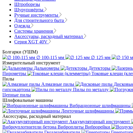
Штроборезы
Шуруповёрты
Ручные инструменты
Для строительного быта
Одежда
Системы хранения
Аксессуары, расходный материал
Серия XGT 40V
Болгарки (УШМ)
∅ 100-115 мм
∅ 125 мм
Измерительный инструмент
Дальномеры
Детекторы
Пирометры
Токовые клещи (кл
Пилы
Алмазные пилы
Дисковы
гипсокартона
Пилы по металлу
Цепные пилы
Шлифовальные машины
Вибрационные шлифмашины
Ленточные шлифмашины
Аксессуары, расходный материал
Аккумуляторный инструмент
Виброуплотнители бетона
Виброплиты
Виброрейки
Гвоздезабиватели
Генератор