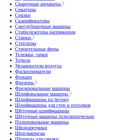
Сварочные аппараты
Секаторы
Сеялки
Скарификаторы
Снегоуборочные машины
Стабилизаторы напряжения
Станки
Степлеры
Строительные фены
Тележки, тачки
Точила
Увлажнители воздуха
Фаскосниматели
Фонари
Фрезеры
Фрезеровальные машины
Шлифовальные машины
Шлифмашины по бетону
Шлифмашины для стен и потолков
Щёточные шлифмашины
Щёточные машины телескопические
Полировальные машины
Швонарезчики
Шпилькорезы
Шприцы для смазки