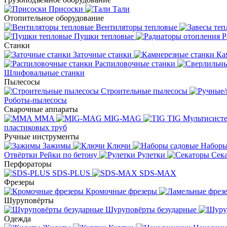
Присоски
Тали
Отопительное оборудование
Вентиляторы тепловые
Пушки тепловые
Р
Станки
Заточные станки
Ка
Распиловочные станки
Шлифовальные станки
Пылесосы
Строительные пылесосы
Роботы-пылесосы
Сварочные аппараты
MMA
MIG-MAG
TIG
Мультисис
пластиковых труб
Ручные инструменты
Зажимы
Ключи
Наборы
Отвёртки
Рейки по бетону
Рулетки
Сек
Перфораторы
SDS-PLUS
SDS-MAX
Фрезеры
Кромочные фрезеры
Шуруповёрты
Шуруповёрты безударные
Одежда