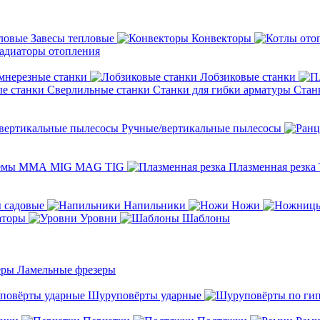
Завесы тепловые
Конвекторы
адиаторы отопления
мнерезные станки
Лобзиковые станки
Сверлильные станки
Станки для гибки арматуры
Стан
Ручные/вертикальные пылесосы
темы ММА MIG MAG TIG
Плазменная резка
 садовые
Напильники
Ножи
аторы
Уровни
Шаблоны
Ламельные фрезеры
Шуруповёрты ударные