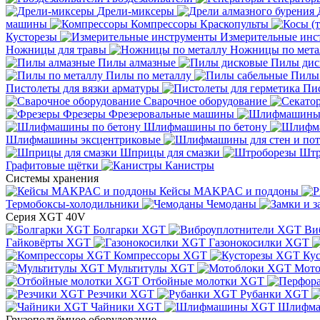
Дрели-миксеры
машины
Компрессоры
Краскопульты
Кусторезы
Измерительные инс
Ножницы для травы
Ножницы по мета
Пилы алмазные
Пилы дис
Пилы по металлу
Пилы
Пистолеты для вязки арматуры
Пис
Сварочное оборудование
Фрезеры
Фрезеровальные машины
Шлифмашины по бетону
Шлифмашины эксцентриковые
Шприцы для смазки
Штр
Графитовые щётки
Канистры
Системы хранения
Кейсы MAKPAC и поддоны
Термобоксы-холодильники
Чемоданы
Серия XGT 40V
Болгарки XGT
Ви
Гайковёрты XGT
Газонокосилки XGT
Компрессоры XGT
Ку
Мультитулы XGT
Мото
Отбойные молотки XGT
Резчики XGT
Рубанки XGT
Чайники XGT
Шлифм
Грузоподъёмное оборудование