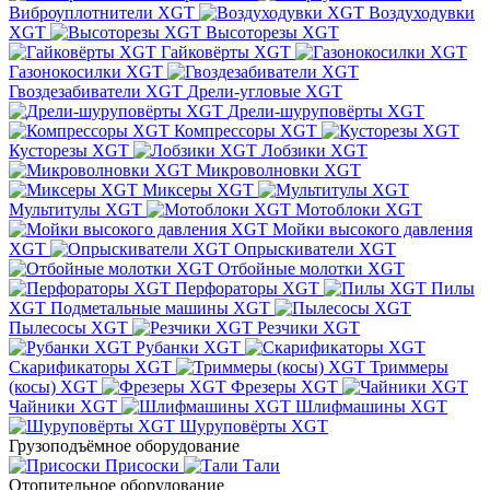
Виброуплотнители XGT
Воздуходувки
XGT
Высоторезы XGT
Гайковёрты XGT
Газонокосилки XGT
Гвоздезабиватели XGT
Дрели-угловые XGT
Дрели-шуруповёрты XGT
Компрессоры XGT
Кусторезы XGT
Лобзики XGT
Микроволновки XGT
Миксеры XGT
Мультитулы XGT
Мотоблоки XGT
Мойки высокого давления
XGT
Опрыскиватели XGT
Отбойные молотки XGT
Перфораторы XGT
Пилы
XGT
Подметальные машины XGT
Пылесосы XGT
Резчики XGT
Рубанки XGT
Скарификаторы XGT
Триммеры
(косы) XGT
Фрезеры XGT
Чайники XGT
Шлифмашины XGT
Шуруповёрты XGT
Грузоподъёмное оборудование
Присоски
Тали
Отопительное оборудование