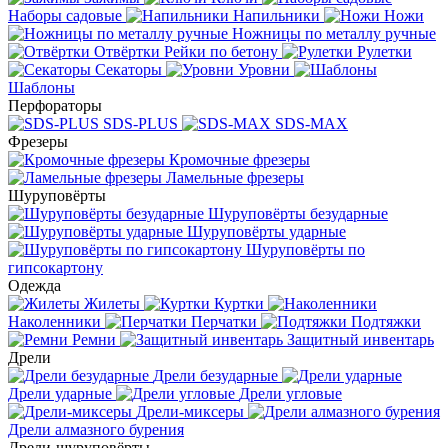
Наборы садовые
Напильники
Ножи
Ножницы по металлу ручные
Отвёртки
Рейки по бетону
Рулетки
Секаторы
Уровни
Шаблоны
Перфораторы
SDS-PLUS
SDS-MAX
Фрезеры
Кромочные фрезеры
Ламельные фрезеры
Шуруповёрты
Шуруповёрты безударные
Шуруповёрты ударные
Шуруповёрты по
гипсокартону
Одежда
Жилеты
Куртки
Наколенники
Перчатки
Подтяжки
Ремни
Защитный инвентарь
Дрели
Дрели безударные
Дрели ударные
Дрели угловые
Дрели-миксеры
Дрели алмазного бурения
Дрели-шуруповёрты