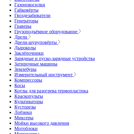
Газонокосилки
Гайковёрты
Гвоздезабиватели
Генераторы
Граверы
Грузоподъёмное оборудование
Дрели
Дрели-шуруповёрты
Дыроколы
Заклёпочники
Зарядные и пуско-зарядные устройства
Затирочные машины
Землебуры
Измерительный инструмент
Компрессоры
Косы
Котлы для разогрева термопластика
Краскопульты
Культиваторы
Кусторезы
Лобзики
Миксеры
Мойки высокого давления
Мотоблоки
Мотопомпы