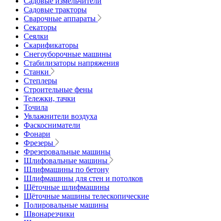
Садовые измельчители
Садовые тракторы
Сварочные аппараты
Секаторы
Сеялки
Скарификаторы
Снегоуборочные машины
Стабилизаторы напряжения
Станки
Степлеры
Строительные фены
Тележки, тачки
Точила
Увлажнители воздуха
Фаскосниматели
Фонари
Фрезеры
Фрезеровальные машины
Шлифовальные машины
Шлифмашины по бетону
Шлифмашины для стен и потолков
Щёточные шлифмашины
Щёточные машины телескопические
Полировальные машины
Швонарезчики