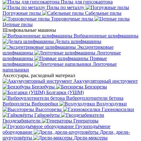
Пилы для гипсокартона
Пилы по металлу
Погружные пилы
Сабельные пилы
Торцовочные пилы
Цепные пилы
Шлифовальные машины
Вибрационные шлифмашины
Дельта шлифмашины
Эксцентриковые
шлифмашины
Ленточные
шлифмашины
Прямые
шлифмашины
Ленточные
напильники
Аксессуары, расходный материал
Аккумуляторный инструмент
Бензобуры
Бензорезы
Болгарки (УШМ)
Виброуплотнители бетона
Виброплиты
Виброрейки
Воздуходувки
Высоторезы
Газонокосилки
Гайковёрты
Гвоздезабиватели
Генераторы
Грузоподъёмное
оборудование
Дрели, дрели-
шуруповёрты
Дрели-миксеры