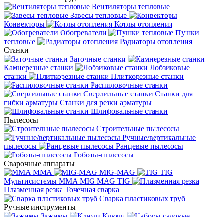
Вентиляторы тепловые
Завесы тепловые
Конвекторы
Котлы отопления
Обогреватели
Пушки
тепловые
Радиаторы отопления
Станки
Заточные станки
Камнерезные станки
Лобзиковые
станки
Плиткорезные станки
Распиловочные станки
Сверлильные станки
Станки для
гибки арматуры
Станки для резки арматуры
Шлифовальные станки
Пылесосы
Строительные пылесосы
Ручные/вертикальные
пылесосы
Ранцевые пылесосы
Роботы-пылесосы
Сварочные аппараты
MMA
MIG-MAG
TIG
Мультисистемы ММА MIG MAG TIG
Плазменная резка
Точечная сварка
Cварка пластиковых труб
Ручные инструменты
Зажимы
Ключи