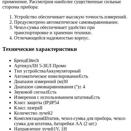
применение. Рассмотрим наиболее существенные сильные
стороны прибора:
Устройство обеспечивает высокую точность измерений.
Предусмотрено автоматическое самовыравнивание.
Чехол-сумка обеспечивает удобство при
транспортировке и хранении техники.
Отличающийся надежностью корпус.
Технические характеристики
Бренд
Elitech
Артикул
ЛН 5-ЗЕЛ Промо
Тип устройства
Аккумуляторный
Автоматическое нивелирование
Есть
Диапазон измерений (м)
30
Диапазон самовыравнивания (°)
± 4
Звуковой сигнал
Есть
Измерения с использованием штатива
Есть
Класс защиты (IP)
IP54
Класс лазера
II
Количество лучей
2
Комплектация
Штатив, чехол-сумка для прибора, чехол-
сумка для штатива, батарейки АА (2 шт.)
Направление лучей
1V, 1H