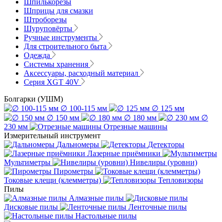
Шпилькорезы
Шприцы для смазки
Штроборезы
Шуруповёрты
Ручные инструменты
Для строительного быта
Одежда
Системы хранения
Аксессуары, расходный материал
Серия XGT 40V
Болгарки (УШМ)
∅ 100-115 мм
∅ 125 мм
∅ 150 мм
∅ 180 мм
∅
230 мм
Отрезные машины
Измерительный инструмент
Дальномеры
Детекторы
Лазерные приёмники
Мультиметры
Нивелиры (уровни)
Пирометры
Токовые клещи (клемметры)
Тепловизоры
Пилы
Алмазные пилы
Дисковые пилы
Ленточные пилы
Настольные пилы