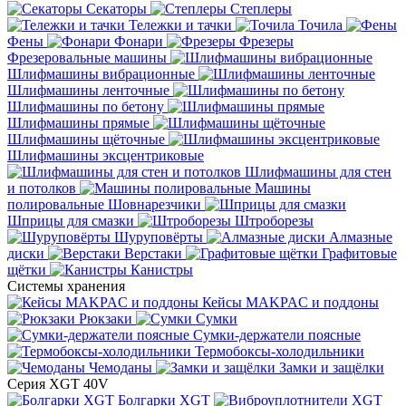
Секаторы
Степлеры
Тележки и тачки
Точила
Фены
Фонари
Фрезеры
Фрезеровальные машины
Шлифмашины вибрационные
Шлифмашины ленточные
Шлифмашины по бетону
Шлифмашины прямые
Шлифмашины щёточные
Шлифмашины эксцентриковые
Шлифмашины для стен
и потолков
Машины
полировальные
Шовнарезчики
Шприцы для смазки
Штроборезы
Шуруповёрты
Алмазные
диски
Верстаки
Графитовые
щётки
Канистры
Системы хранения
Кейсы MAKPAC и поддоны
Рюкзаки
Сумки
Сумки-держатели поясные
Термобоксы-холодильники
Чемоданы
Замки и защёлки
Серия XGT 40V
Болгарки XGT