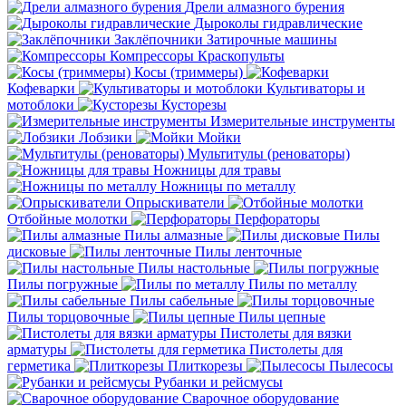
Дрели алмазного бурения
Дыроколы гидравлические
Заклёпочники
Затирочные машины
Компрессоры
Краскопульты
Косы (триммеры)
Кофеварки
Культиваторы и
мотоблоки
Кусторезы
Измерительные инструменты
Лобзики
Мойки
Мультитулы (реноваторы)
Ножницы для травы
Ножницы по металлу
Опрыскиватели
Отбойные молотки
Перфораторы
Пилы алмазные
Пилы
дисковые
Пилы ленточные
Пилы настольные
Пилы погружные
Пилы по металлу
Пилы сабельные
Пилы торцовочные
Пилы цепные
Пистолеты для вязки
арматуры
Пистолеты для
герметика
Плиткорезы
Пылесосы
Рубанки и рейсмусы
Сварочное оборудование