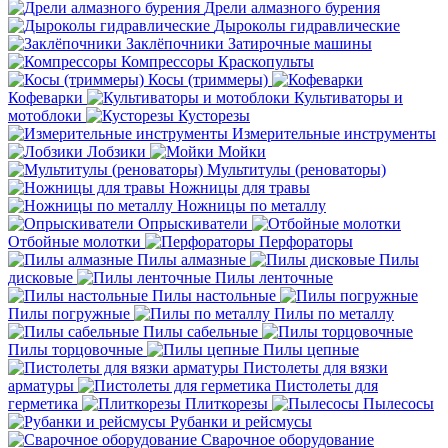
Дрели алмазного бурения
Дыроколы гидравлические
Заклёпочники
Затирочные машины
Компрессоры
Краскопульты
Косы (триммеры)
Кофеварки
Культиваторы и
мотоблоки
Кусторезы
Измерительные инструменты
Лобзики
Мойки
Мультитулы (реноваторы)
Ножницы для травы
Ножницы по металлу
Опрыскиватели
Отбойные молотки
Перфораторы
Пилы алмазные
Пилы
дисковые
Пилы ленточные
Пилы настольные
Пилы погружные
Пилы по металлу
Пилы сабельные
Пилы торцовочные
Пилы цепные
Пистолеты для вязки
арматуры
Пистолеты для
герметика
Плиткорезы
Пылесосы
Рубанки и рейсмусы
Сварочное оборудование