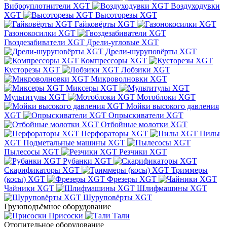
Виброуплотнители XGT
Воздуходувки
XGT
Высоторезы XGT
Гайковёрты XGT
Газонокосилки XGT
Гвоздезабиватели XGT
Дрели-угловые XGT
Дрели-шуруповёрты XGT
Компрессоры XGT
Кусторезы XGT
Лобзики XGT
Микроволновки XGT
Миксеры XGT
Мультитулы XGT
Мотоблоки XGT
Мойки высокого давления
XGT
Опрыскиватели XGT
Отбойные молотки XGT
Перфораторы XGT
Пилы
XGT
Подметальные машины XGT
Пылесосы XGT
Резчики XGT
Рубанки XGT
Скарификаторы XGT
Триммеры
(косы) XGT
Фрезеры XGT
Чайники XGT
Шлифмашины XGT
Шуруповёрты XGT
Грузоподъёмное оборудование
Присоски
Тали
Отопительное оборудование