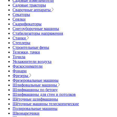
Садовые измельчители
Садовые тракторы
Сварочные аппараты
Секаторы
Сеялки
Скарификаторы
Снегоуборочные машины
Стабилизаторы напряжения
Станки
Степлеры
Строительные фены
Тележки, тачки
Точила
Увлажнители воздуха
Фаскосниматели
Фонари
Фрезеры
Фрезеровальные машины
Шлифовальные машины
Шлифмашины по бетону
Шлифмашины для стен и потолков
Щёточные шлифмашины
Щёточные машины телескопические
Полировальные машины
Швонарезчики