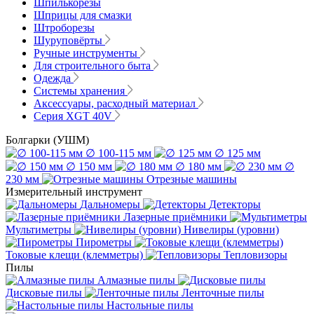
Шпилькорезы
Шприцы для смазки
Штроборезы
Шуруповёрты
Ручные инструменты
Для строительного быта
Одежда
Системы хранения
Аксессуары, расходный материал
Серия XGT 40V
Болгарки (УШМ)
∅ 100-115 мм
∅ 125 мм
∅ 150 мм
∅ 180 мм
∅
230 мм
Отрезные машины
Измерительный инструмент
Дальномеры
Детекторы
Лазерные приёмники
Мультиметры
Нивелиры (уровни)
Пирометры
Токовые клещи (клемметры)
Тепловизоры
Пилы
Алмазные пилы
Дисковые пилы
Ленточные пилы
Настольные пилы