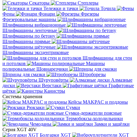
Секаторы
Степлеры
Тележки и тачки
Точила
Фены
Фонари
Фрезеры
Фрезеровальные машины
Шлифмашины вибрационные
Шлифмашины ленточные
Шлифмашины по бетону
Шлифмашины прямые
Шлифмашины щёточные
Шлифмашины эксцентриковые
Шлифмашины для стен
и потолков
Машины
полировальные
Шовнарезчики
Шприцы для смазки
Штроборезы
Шуруповёрты
Алмазные
диски
Верстаки
Графитовые
щётки
Канистры
Системы хранения
Кейсы MAKPAC и поддоны
Рюкзаки
Сумки
Сумки-держатели поясные
Термобоксы-холодильники
Чемоданы
Замки и защёлки
Серия XGT 40V
Болгарки XGT