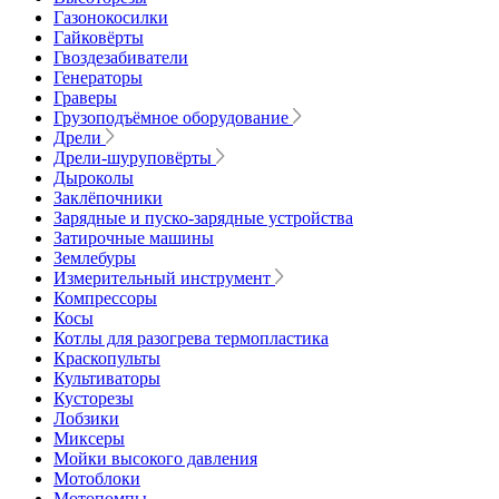
Газонокосилки
Гайковёрты
Гвоздезабиватели
Генераторы
Граверы
Грузоподъёмное оборудование
Дрели
Дрели-шуруповёрты
Дыроколы
Заклёпочники
Зарядные и пуско-зарядные устройства
Затирочные машины
Землебуры
Измерительный инструмент
Компрессоры
Косы
Котлы для разогрева термопластика
Краскопульты
Культиваторы
Кусторезы
Лобзики
Миксеры
Мойки высокого давления
Мотоблоки
Мотопомпы