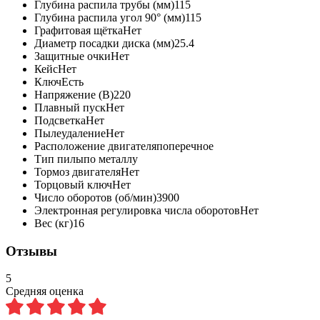
Глубина распила трубы (мм)
115
Глубина распила угол 90° (мм)
115
Графитовая щётка
Нет
Диаметр посадки диска (мм)
25.4
Защитные очки
Нет
Кейс
Нет
Ключ
Есть
Напряжение (В)
220
Плавный пуск
Нет
Подсветка
Нет
Пылеудаление
Нет
Расположение двигателя
поперечное
Тип пилы
по металлу
Тормоз двигателя
Нет
Торцовый ключ
Нет
Число оборотов (об/мин)
3900
Электронная регулировка числа оборотов
Нет
Вес (кг)
16
Отзывы
5
Средняя оценка