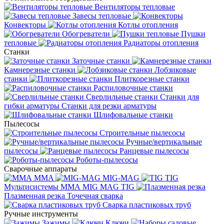
Вентиляторы тепловые
Завесы тепловые
Конвекторы
Котлы отопления
Обогреватели
Пушки
тепловые
Радиаторы отопления
Станки
Заточные станки
Камнерезные станки
Лобзиковые
станки
Плиткорезные станки
Распиловочные станки
Сверлильные станки
Станки для
гибки арматуры
Станки для резки арматуры
Шлифовальные станки
Пылесосы
Строительные пылесосы
Ручные/вертикальные
пылесосы
Ранцевые пылесосы
Роботы-пылесосы
Сварочные аппараты
MMA
MIG-MAG
TIG
Мультисистемы ММА MIG MAG TIG
Плазменная резка
Точечная сварка
Cварка пластиковых труб
Ручные инструменты
Зажимы
Ключи