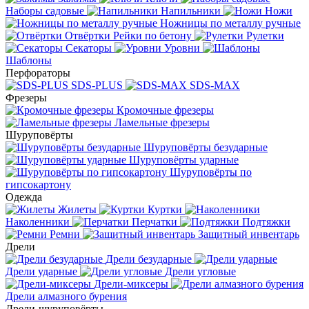
Наборы садовые
Напильники
Ножи
Ножницы по металлу ручные
Отвёртки
Рейки по бетону
Рулетки
Секаторы
Уровни
Шаблоны
Перфораторы
SDS-PLUS
SDS-MAX
Фрезеры
Кромочные фрезеры
Ламельные фрезеры
Шуруповёрты
Шуруповёрты безударные
Шуруповёрты ударные
Шуруповёрты по
гипсокартону
Одежда
Жилеты
Куртки
Наколенники
Перчатки
Подтяжки
Ремни
Защитный инвентарь
Дрели
Дрели безударные
Дрели ударные
Дрели угловые
Дрели-миксеры
Дрели алмазного бурения
Дрели-шуруповёрты