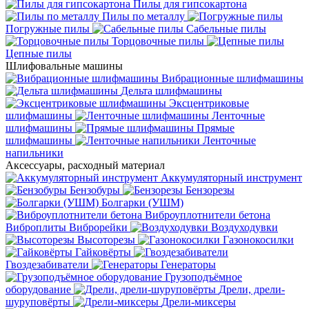
Пилы для гипсокартона
Пилы по металлу
Погружные пилы
Сабельные пилы
Торцовочные пилы
Цепные пилы
Шлифовальные машины
Вибрационные шлифмашины
Дельта шлифмашины
Эксцентриковые
шлифмашины
Ленточные
шлифмашины
Прямые
шлифмашины
Ленточные
напильники
Аксессуары, расходный материал
Аккумуляторный инструмент
Бензобуры
Бензорезы
Болгарки (УШМ)
Виброуплотнители бетона
Виброплиты
Виброрейки
Воздуходувки
Высоторезы
Газонокосилки
Гайковёрты
Гвоздезабиватели
Генераторы
Грузоподъёмное
оборудование
Дрели, дрели-
шуруповёрты
Дрели-миксеры