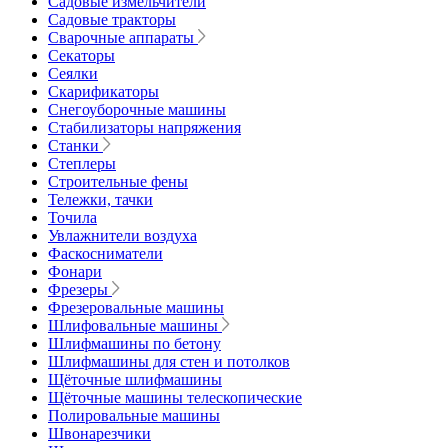
Садовые измельчители
Садовые тракторы
Сварочные аппараты
Секаторы
Сеялки
Скарификаторы
Снегоуборочные машины
Стабилизаторы напряжения
Станки
Степлеры
Строительные фены
Тележки, тачки
Точила
Увлажнители воздуха
Фаскосниматели
Фонари
Фрезеры
Фрезеровальные машины
Шлифовальные машины
Шлифмашины по бетону
Шлифмашины для стен и потолков
Щёточные шлифмашины
Щёточные машины телескопические
Полировальные машины
Швонарезчики