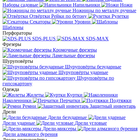
Наборы садовые
Напильники
Ножи
Ножницы по металлу ручные
Отвёртки
Рейки по бетону
Рулетки
Секаторы
Уровни
Шаблоны
Перфораторы
SDS-PLUS
SDS-MAX
Фрезеры
Кромочные фрезеры
Ламельные фрезеры
Шуруповёрты
Шуруповёрты безударные
Шуруповёрты ударные
Шуруповёрты по
гипсокартону
Одежда
Жилеты
Куртки
Наколенники
Перчатки
Подтяжки
Ремни
Защитный инвентарь
Дрели
Дрели безударные
Дрели ударные
Дрели угловые
Дрели-миксеры
Дрели алмазного бурения
Дрели-шуруповёрты