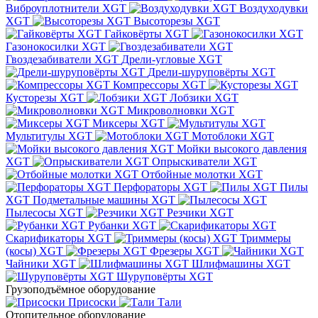
Виброуплотнители XGT
Воздуходувки
XGT
Высоторезы XGT
Гайковёрты XGT
Газонокосилки XGT
Гвоздезабиватели XGT
Дрели-угловые XGT
Дрели-шуруповёрты XGT
Компрессоры XGT
Кусторезы XGT
Лобзики XGT
Микроволновки XGT
Миксеры XGT
Мультитулы XGT
Мотоблоки XGT
Мойки высокого давления
XGT
Опрыскиватели XGT
Отбойные молотки XGT
Перфораторы XGT
Пилы
XGT
Подметальные машины XGT
Пылесосы XGT
Резчики XGT
Рубанки XGT
Скарификаторы XGT
Триммеры
(косы) XGT
Фрезеры XGT
Чайники XGT
Шлифмашины XGT
Шуруповёрты XGT
Грузоподъёмное оборудование
Присоски
Тали
Отопительное оборудование