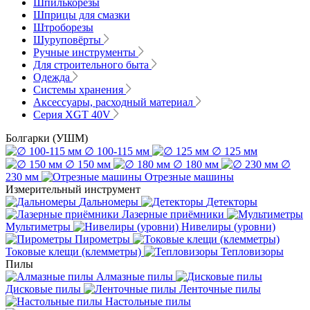
Шпилькорезы
Шприцы для смазки
Штроборезы
Шуруповёрты
Ручные инструменты
Для строительного быта
Одежда
Системы хранения
Аксессуары, расходный материал
Серия XGT 40V
Болгарки (УШМ)
∅ 100-115 мм
∅ 125 мм
∅ 150 мм
∅ 180 мм
∅
230 мм
Отрезные машины
Измерительный инструмент
Дальномеры
Детекторы
Лазерные приёмники
Мультиметры
Нивелиры (уровни)
Пирометры
Токовые клещи (клемметры)
Тепловизоры
Пилы
Алмазные пилы
Дисковые пилы
Ленточные пилы
Настольные пилы