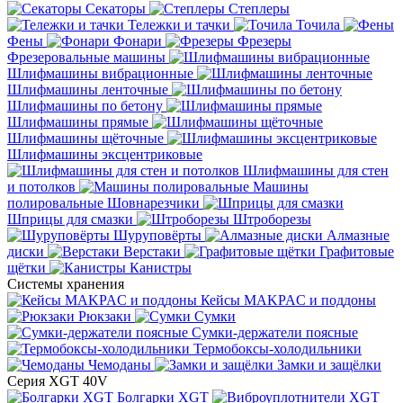
Секаторы
Степлеры
Тележки и тачки
Точила
Фены
Фонари
Фрезеры
Фрезеровальные машины
Шлифмашины вибрационные
Шлифмашины ленточные
Шлифмашины по бетону
Шлифмашины прямые
Шлифмашины щёточные
Шлифмашины эксцентриковые
Шлифмашины для стен
и потолков
Машины
полировальные
Шовнарезчики
Шприцы для смазки
Штроборезы
Шуруповёрты
Алмазные
диски
Верстаки
Графитовые
щётки
Канистры
Системы хранения
Кейсы MAKPAC и поддоны
Рюкзаки
Сумки
Сумки-держатели поясные
Термобоксы-холодильники
Чемоданы
Замки и защёлки
Серия XGT 40V
Болгарки XGT