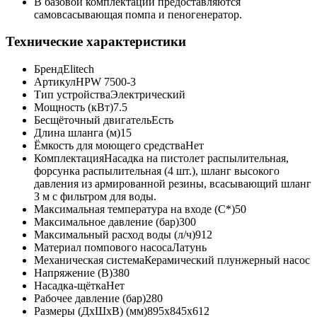
В базовой комплектации предоставляются
самовсасывающая помпа и пеногенератор.
Технические характеристики
Бренд
Elitech
Артикул
HPW 7500-3
Тип устройства
Электрический
Мощность (кВт)
7.5
Бесщёточный двигатель
Есть
Длина шланга (м)
15
Ёмкость для моющего средства
Нет
Комплектация
Насадка на пистолет распылительная,
форсунка распылительная (4 шт.), шланг высокого
давления из армированной резины, всасывающий шланг
3 м с фильтром для воды.
Максимальная температура на входе (С*)
50
Максимальное давление (бар)
300
Максимальный расход воды (л/ч)
912
Материал помпового насоса
Латунь
Механическая система
Керамический плунжерный насос
Напряжение (В)
380
Насадка-щётка
Нет
Рабочее давление (бар)
280
Размеры (ДxШxВ) (мм)
895х845х612