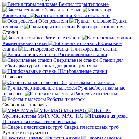
Вентиляторы тепловые
Завесы тепловые
Конвекторы
Котлы отопления
Обогреватели
Пушки
тепловые
Радиаторы отопления
Станки
Заточные станки
Камнерезные станки
Лобзиковые
станки
Плиткорезные станки
Распиловочные станки
Сверлильные станки
Станки для
гибки арматуры
Станки для резки арматуры
Шлифовальные станки
Пылесосы
Строительные пылесосы
Ручные/вертикальные
пылесосы
Ранцевые пылесосы
Роботы-пылесосы
Сварочные аппараты
MMA
MIG-MAG
TIG
Мультисистемы ММА MIG MAG TIG
Плазменная резка
Точечная сварка
Cварка пластиковых труб
Ручные инструменты
Зажимы
Ключи