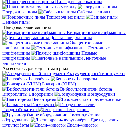
Пилы для гипсокартона
Пилы по металлу
Погружные пилы
Сабельные пилы
Торцовочные пилы
Цепные пилы
Шлифовальные машины
Вибрационные шлифмашины
Дельта шлифмашины
Эксцентриковые
шлифмашины
Ленточные
шлифмашины
Прямые
шлифмашины
Ленточные
напильники
Аксессуары, расходный материал
Аккумуляторный инструмент
Бензобуры
Бензорезы
Болгарки (УШМ)
Виброуплотнители бетона
Виброплиты
Виброрейки
Воздуходувки
Высоторезы
Газонокосилки
Гайковёрты
Гвоздезабиватели
Генераторы
Грузоподъёмное
оборудование
Дрели, дрели-
шуруповёрты
Дрели-миксеры