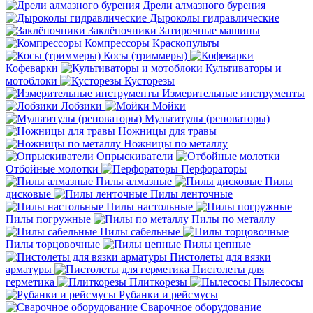
Дрели алмазного бурения
Дыроколы гидравлические
Заклёпочники
Затирочные машины
Компрессоры
Краскопульты
Косы (триммеры)
Кофеварки
Культиваторы и
мотоблоки
Кусторезы
Измерительные инструменты
Лобзики
Мойки
Мультитулы (реноваторы)
Ножницы для травы
Ножницы по металлу
Опрыскиватели
Отбойные молотки
Перфораторы
Пилы алмазные
Пилы
дисковые
Пилы ленточные
Пилы настольные
Пилы погружные
Пилы по металлу
Пилы сабельные
Пилы торцовочные
Пилы цепные
Пистолеты для вязки
арматуры
Пистолеты для
герметика
Плиткорезы
Пылесосы
Рубанки и рейсмусы
Сварочное оборудование