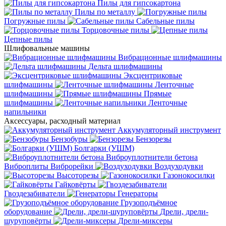
Пилы для гипсокартона
Пилы по металлу
Погружные пилы
Сабельные пилы
Торцовочные пилы
Цепные пилы
Шлифовальные машины
Вибрационные шлифмашины
Дельта шлифмашины
Эксцентриковые
шлифмашины
Ленточные
шлифмашины
Прямые
шлифмашины
Ленточные
напильники
Аксессуары, расходный материал
Аккумуляторный инструмент
Бензобуры
Бензорезы
Болгарки (УШМ)
Виброуплотнители бетона
Виброплиты
Виброрейки
Воздуходувки
Высоторезы
Газонокосилки
Гайковёрты
Гвоздезабиватели
Генераторы
Грузоподъёмное
оборудование
Дрели, дрели-
шуруповёрты
Дрели-миксеры