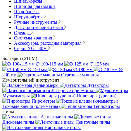
Шпилькорезы
Шприцы для смазки
Штроборезы
Шуруповёрты
Ручные инструменты
Для строительного быта
Одежда
Системы хранения
Аксессуары, расходный материал
Серия XGT 40V
Болгарки (УШМ)
∅ 100-115 мм
∅ 125 мм
∅ 150 мм
∅ 180 мм
∅
230 мм
Отрезные машины
Измерительный инструмент
Дальномеры
Детекторы
Лазерные приёмники
Мультиметры
Нивелиры (уровни)
Пирометры
Токовые клещи (клемметры)
Тепловизоры
Пилы
Алмазные пилы
Дисковые пилы
Ленточные пилы
Настольные пилы