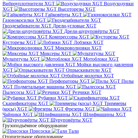
Виброуплотнители XGT
Воздуходувки
XGT
Высоторезы XGT
Гайковёрты XGT
Газонокосилки XGT
Гвоздезабиватели XGT
Дрели-угловые XGT
Дрели-шуруповёрты XGT
Компрессоры XGT
Кусторезы XGT
Лобзики XGT
Микроволновки XGT
Миксеры XGT
Мультитулы XGT
Мотоблоки XGT
Мойки высокого давления
XGT
Опрыскиватели XGT
Отбойные молотки XGT
Перфораторы XGT
Пилы
XGT
Подметальные машины XGT
Пылесосы XGT
Резчики XGT
Рубанки XGT
Скарификаторы XGT
Триммеры
(косы) XGT
Фрезеры XGT
Чайники XGT
Шлифмашины XGT
Шуруповёрты XGT
Грузоподъёмное оборудование
Присоски
Тали
Отопительное оборудование