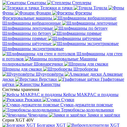
Секаторы
Степлеры
Тележки и тачки
Точила
Фены
Фонари
Фрезеры
Фрезеровальные машины
Шлифмашины вибрационные
Шлифмашины ленточные
Шлифмашины по бетону
Шлифмашины прямые
Шлифмашины щёточные
Шлифмашины эксцентриковые
Шлифмашины для стен
и потолков
Машины
полировальные
Шовнарезчики
Шприцы для смазки
Штроборезы
Шуруповёрты
Алмазные
диски
Верстаки
Графитовые
щётки
Канистры
Системы хранения
Кейсы MAKPAC и поддоны
Рюкзаки
Сумки
Сумки-держатели поясные
Термобоксы-холодильники
Чемоданы
Замки и защёлки
Серия XGT 40V
Болгарки XGT