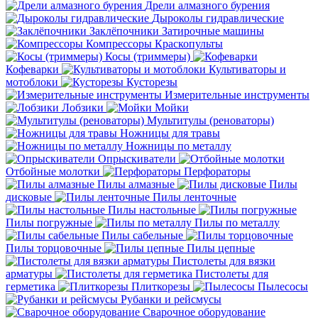
Дрели алмазного бурения
Дыроколы гидравлические
Заклёпочники
Затирочные машины
Компрессоры
Краскопульты
Косы (триммеры)
Кофеварки
Культиваторы и
мотоблоки
Кусторезы
Измерительные инструменты
Лобзики
Мойки
Мультитулы (реноваторы)
Ножницы для травы
Ножницы по металлу
Опрыскиватели
Отбойные молотки
Перфораторы
Пилы алмазные
Пилы
дисковые
Пилы ленточные
Пилы настольные
Пилы погружные
Пилы по металлу
Пилы сабельные
Пилы торцовочные
Пилы цепные
Пистолеты для вязки
арматуры
Пистолеты для
герметика
Плиткорезы
Пылесосы
Рубанки и рейсмусы
Сварочное оборудование