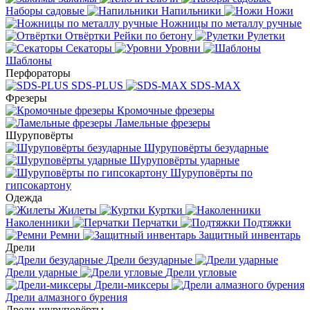
Наборы садовые
Напильники
Ножи
Ножницы по металлу ручные
Отвёртки
Рейки по бетону
Рулетки
Секаторы
Уровни
Шаблоны
Перфораторы
SDS-PLUS
SDS-MAX
Фрезеры
Кромочные фрезеры
Ламельные фрезеры
Шуруповёрты
Шуруповёрты безударные
Шуруповёрты ударные
Шуруповёрты по
гипсокартону
Одежда
Жилеты
Куртки
Наколенники
Перчатки
Подтяжки
Ремни
Защитный инвентарь
Дрели
Дрели безударные
Дрели ударные
Дрели угловые
Дрели-миксеры
Дрели алмазного бурения
Дрели-шуруповёрты