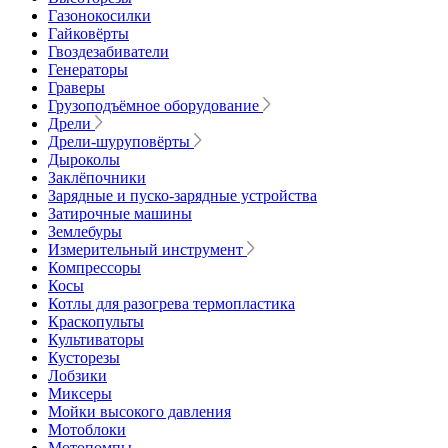
Газонокосилки
Гайковёрты
Гвоздезабиватели
Генераторы
Граверы
Грузоподъёмное оборудование
Дрели
Дрели-шуруповёрты
Дыроколы
Заклёпочники
Зарядные и пуско-зарядные устройства
Затирочные машины
Землебуры
Измерительный инструмент
Компрессоры
Косы
Котлы для разогрева термопластика
Краскопульты
Культиваторы
Кусторезы
Лобзики
Миксеры
Мойки высокого давления
Мотоблоки
Мотопомпы