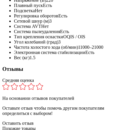
Напряжение (В)
220
Плавный пуск
Есть
Подсветка
Нет
Регулировка оборотов
Есть
Сетевой шнур (м)
3
Система AVT
Нет
Система пылеудаления
Есть
Тип крепления оснастки
OQIS / OIS
Угол колебаний (град)
3
Частота холостого хода (об/мин)
11000–21000
Электронная система стабилизации
Есть
Вес (кг)
1.5
Отзывы
Средняя оценка
На основании
отзывов покупателей
Оставьте отзыв чтобы помочь другим покупателям
определиться с выбором!
Оставить отзыв
Похожие товары