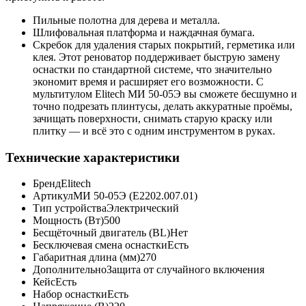
Пильные полотна для дерева и металла.
Шлифовальная платформа и наждачная бумага.
Скребок для удаления старых покрытий, герметика или
клея. Этот реноватор поддерживает быструю замену
оснастки по стандартной системе, что значительно
экономит время и расширяет его возможности. С
мультитулом Elitech МИ 50-05Э вы сможете бесшумно и
точно подрезать плинтусы, делать аккуратные проёмы,
зачищать поверхности, снимать старую краску или
плитку — и всё это с одним инструментом в руках.
Технические характеристики
Бренд
Elitech
Артикул
МИ 50-05Э (E2202.007.01)
Тип устройства
Электрический
Мощность (Вт)
500
Бесщёточный двигатель (BL)
Нет
Бесключевая смена оснастки
Есть
Габаритная длина (мм)
270
Дополнительно
Защита от случайного включения
Кейс
Есть
Набор оснастки
Есть