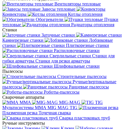
Вентиляторы тепловые
Завесы тепловые
Конвекторы
Котлы отопления
Обогреватели
Пушки
тепловые
Радиаторы отопления
Станки
Заточные станки
Камнерезные станки
Лобзиковые
станки
Плиткорезные станки
Распиловочные станки
Сверлильные станки
Станки для
гибки арматуры
Станки для резки арматуры
Шлифовальные станки
Пылесосы
Строительные пылесосы
Ручные/вертикальные
пылесосы
Ранцевые пылесосы
Роботы-пылесосы
Сварочные аппараты
MMA
MIG-MAG
TIG
Мультисистемы ММА MIG MAG TIG
Плазменная резка
Точечная сварка
Cварка пластиковых труб
Ручные инструменты
Зажимы
Ключи