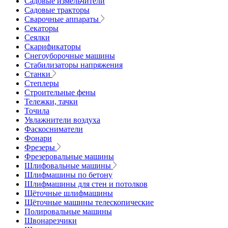
Садовые измельчители
Садовые тракторы
Сварочные аппараты
Секаторы
Сеялки
Скарификаторы
Снегоуборочные машины
Стабилизаторы напряжения
Станки
Степлеры
Строительные фены
Тележки, тачки
Точила
Увлажнители воздуха
Фаскосниматели
Фонари
Фрезеры
Фрезеровальные машины
Шлифовальные машины
Шлифмашины по бетону
Шлифмашины для стен и потолков
Щёточные шлифмашины
Щёточные машины телескопические
Полировальные машины
Швонарезчики