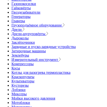
Газонокосилки
Гайковёрты
Гвоздезабиватели
Генераторы
Граверы
Грузоподъёмное оборудование
Дрели
Дрели-шуруповёрты
Дыроколы
Заклёпочники
Зарядные и пуско-зарядные устройства
Затирочные машины
Землебуры
Измерительный инструмент
Компрессоры
Косы
Котлы для разогрева термопластика
Краскопульты
Культиваторы
Кусторезы
Лобзики
Миксеры
Мойки высокого давления
Мотоблоки
Мотопомпы