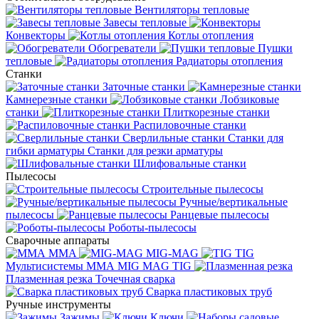
Вентиляторы тепловые
Завесы тепловые
Конвекторы
Котлы отопления
Обогреватели
Пушки
тепловые
Радиаторы отопления
Станки
Заточные станки
Камнерезные станки
Лобзиковые
станки
Плиткорезные станки
Распиловочные станки
Сверлильные станки
Станки для
гибки арматуры
Станки для резки арматуры
Шлифовальные станки
Пылесосы
Строительные пылесосы
Ручные/вертикальные
пылесосы
Ранцевые пылесосы
Роботы-пылесосы
Сварочные аппараты
MMA
MIG-MAG
TIG
Мультисистемы ММА MIG MAG TIG
Плазменная резка
Точечная сварка
Cварка пластиковых труб
Ручные инструменты
Зажимы
Ключи