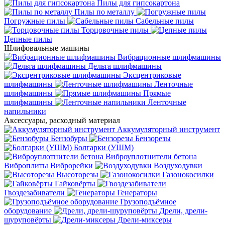
Пилы для гипсокартона
Пилы по металлу
Погружные пилы
Сабельные пилы
Торцовочные пилы
Цепные пилы
Шлифовальные машины
Вибрационные шлифмашины
Дельта шлифмашины
Эксцентриковые
шлифмашины
Ленточные
шлифмашины
Прямые
шлифмашины
Ленточные
напильники
Аксессуары, расходный материал
Аккумуляторный инструмент
Бензобуры
Бензорезы
Болгарки (УШМ)
Виброуплотнители бетона
Виброплиты
Виброрейки
Воздуходувки
Высоторезы
Газонокосилки
Гайковёрты
Гвоздезабиватели
Генераторы
Грузоподъёмное
оборудование
Дрели, дрели-
шуруповёрты
Дрели-миксеры