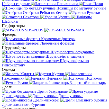
Наборы садовые
Напильники
Ножи
Ножницы по металлу ручные
Отвёртки
Рейки по бетону
Рулетки
Секаторы
Уровни
Шаблоны
Перфораторы
SDS-PLUS
SDS-MAX
Фрезеры
Кромочные фрезеры
Ламельные фрезеры
Шуруповёрты
Шуруповёрты безударные
Шуруповёрты ударные
Шуруповёрты по
гипсокартону
Одежда
Жилеты
Куртки
Наколенники
Перчатки
Подтяжки
Ремни
Защитный инвентарь
Дрели
Дрели безударные
Дрели ударные
Дрели угловые
Дрели-миксеры
Дрели алмазного бурения
Дрели-шуруповёрты