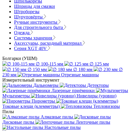
Шпилькорезы
Шприцы для смазки
Штроборезы
Шуруповёрты
Ручные инструменты
Для строительного быта
Одежда
Системы хранения
Аксессуары, расходный материал
Серия XGT 40V
Болгарки (УШМ)
∅ 100-115 мм
∅ 125 мм
∅ 150 мм
∅ 180 мм
∅
230 мм
Отрезные машины
Измерительный инструмент
Дальномеры
Детекторы
Лазерные приёмники
Мультиметры
Нивелиры (уровни)
Пирометры
Токовые клещи (клемметры)
Тепловизоры
Пилы
Алмазные пилы
Дисковые пилы
Ленточные пилы
Настольные пилы