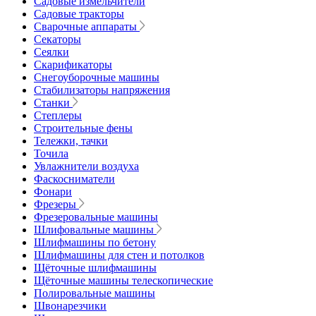
Садовые измельчители
Садовые тракторы
Сварочные аппараты
Секаторы
Сеялки
Скарификаторы
Снегоуборочные машины
Стабилизаторы напряжения
Станки
Степлеры
Строительные фены
Тележки, тачки
Точила
Увлажнители воздуха
Фаскосниматели
Фонари
Фрезеры
Фрезеровальные машины
Шлифовальные машины
Шлифмашины по бетону
Шлифмашины для стен и потолков
Щёточные шлифмашины
Щёточные машины телескопические
Полировальные машины
Швонарезчики