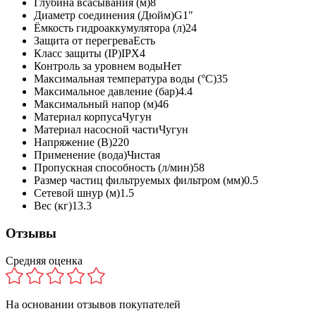
Глубина всасывания (м)
8
Диаметр соединения (Дюйм)
G1"
Ёмкость гидроаккумулятора (л)
24
Защита от перегрева
Есть
Класс защиты (IP)
IPX4
Контроль за уровнем воды
Нет
Максимальная температура воды (°С)
35
Максимальное давление (бар)
4.4
Максимальный напор (м)
46
Материал корпуса
Чугун
Материал насосной части
Чугун
Напряжение (В)
220
Применение (вода)
Чистая
Пропускная способность (л/мин)
58
Размер частиц фильтруемых фильтром (мм)
0.5
Сетевой шнур (м)
1.5
Вес (кг)
13.3
Отзывы
Средняя оценка
На основании
отзывов покупателей