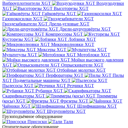
Виброуплотнители XGT
Воздуходувки
XGT
Высоторезы XGT
Гайковёрты XGT
Газонокосилки XGT
Гвоздезабиватели XGT
Дрели-угловые XGT
Дрели-шуруповёрты XGT
Компрессоры XGT
Кусторезы XGT
Лобзики XGT
Микроволновки XGT
Миксеры XGT
Мультитулы XGT
Мотоблоки XGT
Мойки высокого давления
XGT
Опрыскиватели XGT
Отбойные молотки XGT
Перфораторы XGT
Пилы
XGT
Подметальные машины XGT
Пылесосы XGT
Резчики XGT
Рубанки XGT
Скарификаторы XGT
Триммеры
(косы) XGT
Фрезеры XGT
Чайники XGT
Шлифмашины XGT
Шуруповёрты XGT
Грузоподъёмное оборудование
Присоски
Тали
Отопительное оборудование