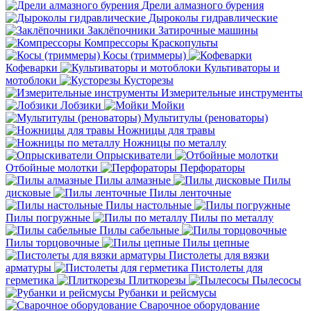
Дрели алмазного бурения
Дыроколы гидравлические
Заклёпочники
Затирочные машины
Компрессоры
Краскопульты
Косы (триммеры)
Кофеварки
Культиваторы и
мотоблоки
Кусторезы
Измерительные инструменты
Лобзики
Мойки
Мультитулы (реноваторы)
Ножницы для травы
Ножницы по металлу
Опрыскиватели
Отбойные молотки
Перфораторы
Пилы алмазные
Пилы
дисковые
Пилы ленточные
Пилы настольные
Пилы погружные
Пилы по металлу
Пилы сабельные
Пилы торцовочные
Пилы цепные
Пистолеты для вязки
арматуры
Пистолеты для
герметика
Плиткорезы
Пылесосы
Рубанки и рейсмусы
Сварочное оборудование