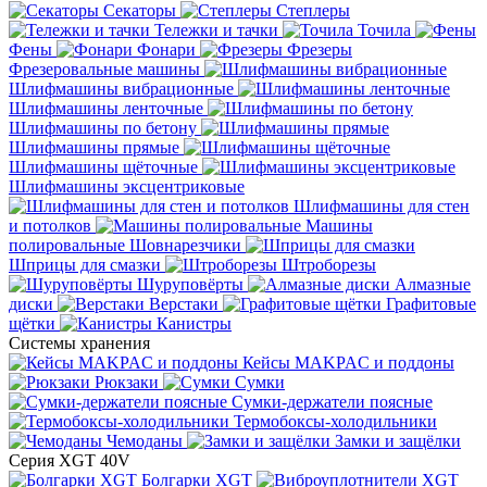
Секаторы
Степлеры
Тележки и тачки
Точила
Фены
Фонари
Фрезеры
Фрезеровальные машины
Шлифмашины вибрационные
Шлифмашины ленточные
Шлифмашины по бетону
Шлифмашины прямые
Шлифмашины щёточные
Шлифмашины эксцентриковые
Шлифмашины для стен
и потолков
Машины
полировальные
Шовнарезчики
Шприцы для смазки
Штроборезы
Шуруповёрты
Алмазные
диски
Верстаки
Графитовые
щётки
Канистры
Системы хранения
Кейсы MAKPAC и поддоны
Рюкзаки
Сумки
Сумки-держатели поясные
Термобоксы-холодильники
Чемоданы
Замки и защёлки
Серия XGT 40V
Болгарки XGT