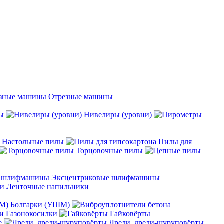
Отрезные машины
ы
Нивелиры (уровни)
Настольные пилы
Пилы для
Торцовочные пилы
Эксцентриковые шлифмашины
Ленточные напильники
Болгарки (УШМ)
Газонокосилки
Гайковёрты
е
Дрели, дрели-шуруповёрты