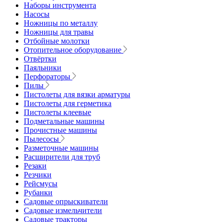
Наборы инструмента
Насосы
Ножницы по металлу
Ножницы для травы
Отбойные молотки
Отопительное оборудование
Отвёртки
Паяльники
Перфораторы
Пилы
Пистолеты для вязки арматуры
Пистолеты для герметика
Пистолеты клеевые
Подметальные машины
Прочистные машины
Пылесосы
Разметочные машины
Расширители для труб
Резаки
Резчики
Рейсмусы
Рубанки
Садовые опрыскиватели
Садовые измельчители
Садовые тракторы