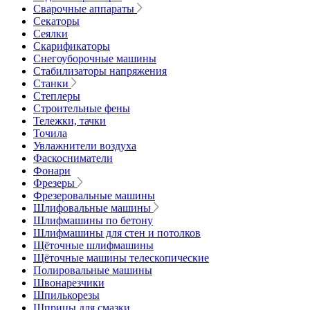
Сварочные аппараты
Секаторы
Сеялки
Скарификаторы
Снегоуборочные машины
Стабилизаторы напряжения
Станки
Степлеры
Строительные фены
Тележки, тачки
Точила
Увлажнители воздуха
Фаскосниматели
Фонари
Фрезеры
Фрезеровальные машины
Шлифовальные машины
Шлифмашины по бетону
Шлифмашины для стен и потолков
Щёточные шлифмашины
Щёточные машины телескопические
Полировальные машины
Швонарезчики
Шпилькорезы
Шприцы для смазки