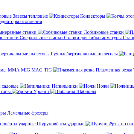
Завесы тепловые
Конвекторы
адиаторы отопления
мнерезные станки
Лобзиковые станки
Сверлильные станки
Станки для гибки арматуры
Стан
Ручные/вертикальные пылесосы
темы ММА MIG MAG TIG
Плазменная резка
 садовые
Напильники
Ножи
аторы
Уровни
Шаблоны
Ламельные фрезеры
Шуруповёрты ударные