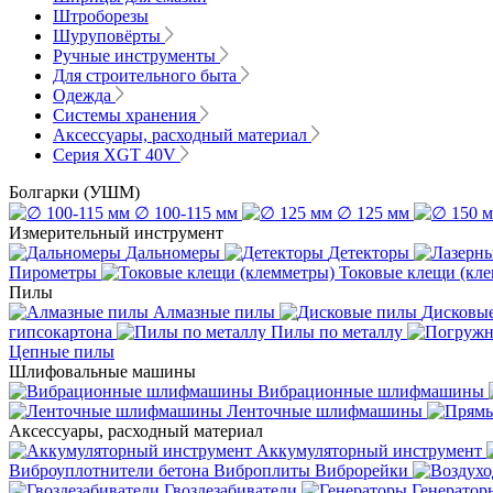
Штроборезы
Шуруповёрты
Ручные инструменты
Для строительного быта
Одежда
Системы хранения
Аксессуары, расходный материал
Серия XGT 40V
Болгарки (УШМ)
∅ 100-115 мм
∅ 125 мм
Измерительный инструмент
Дальномеры
Детекторы
Пирометры
Токовые клещи (кл
Пилы
Алмазные пилы
Дисковы
гипсокартона
Пилы по металлу
Цепные пилы
Шлифовальные машины
Вибрационные шлифмашины
Ленточные шлифмашины
Аксессуары, расходный материал
Аккумуляторный инструмент
Виброуплотнители бетона
Виброплиты
Виброрейки
Гвоздезабиватели
Генератор