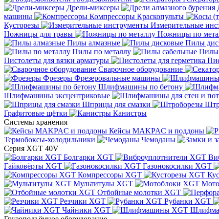
Дрели-миксеры
машины
Компрессоры
Краскопульты
Кусторезы
Измерительные инс
Ножницы для травы
Ножницы по мета
Пилы алмазные
Пилы дис
Пилы по металлу
Пилы
Пистолеты для вязки арматуры
Пис
Сварочное оборудование
Фрезеры
Фрезеровальные машины
Шлифмашины по бетону
Шлифмашины эксцентриковые
Шприцы для смазки
Штр
Графитовые щётки
Канистры
Системы хранения
Кейсы MAKPAC и поддоны
Термобоксы-холодильники
Чемоданы
Серия XGT 40V
Болгарки XGT
Ви
Гайковёрты XGT
Газонокосилки XGT
Компрессоры XGT
Ку
Мультитулы XGT
Мото
Отбойные молотки XGT
Резчики XGT
Рубанки XGT
Чайники XGT
Шлифм
Грузоподъёмное оборудование