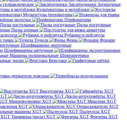
 гидравлические
Заклёпочники
Затирочные
Культиваторы и мотоблоки
Мультитулы (реноваторы)
бойные молотки
Перфораторы
Пилы настольные
Пилы погружные
Пилы цепные
ылесосы
Рубанки и рейсмусы
и тачки
Точила
Фены
Фонари
Шлифмашины ленточные
Шлифмашины щёточные
Машины полировальные
Шовнарезчики
азные диски
Верстаки
умки-держатели поясные
Высоторезы XGT
XGT
Дрели-шуруповёрты XGT
Микроволновки XGT
Миксеры XGT
давления XGT
Опрыскиватели XGT
альные машины XGT
Пылесосы XGT
Триммеры (косы) XGT
Фрезеры XGT