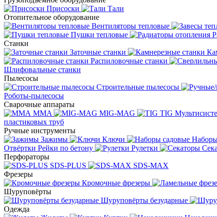
Присоски
Тали
Отопительное оборудование
Вентиляторы тепловые
Пушки тепловые
Р
Станки
Заточные станки
Ка
Распиловочные станки
Шлифовальные станки
Пылесосы
Строительные пылесосы
Роботы-пылесосы
Сварочные аппараты
MMA
MIG-MAG
TIG
Мультисис
пластиковых труб
Ручные инструменты
Зажимы
Ключи
Наборы
Отвёртки
Рейки по бетону
Рулетки
Сек
Перфораторы
SDS-PLUS
SDS-MAX
Фрезеры
Кромочные фрезеры
Шуруповёрты
Шуруповёрты безударные
Одежда