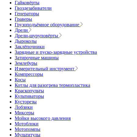
Гайковёрты
Гвоздезабиватели
Генераторы
Граверы
Грузоподъёмное оборудование
Дрели
Дрели-шуруповёрты
Дыроколы
Заклёпочники
Зарядные и пуско-зарядные устройства
Затирочные машины
Землебуры
Измерительный инструмент
Компрессоры
Косы
Котлы для разогрева термопластика
Краскопульты
Культиваторы
Кусторезы
Лобзики
Миксеры
Мойки высокого давления
Мотоблоки
Мотопомпы
Мультитулы