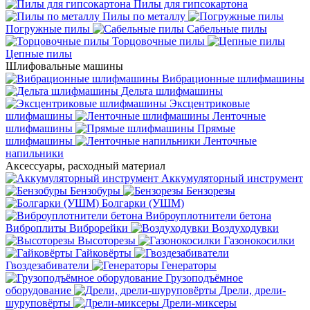
Пилы для гипсокартона
Пилы по металлу
Погружные пилы
Сабельные пилы
Торцовочные пилы
Цепные пилы
Шлифовальные машины
Вибрационные шлифмашины
Дельта шлифмашины
Эксцентриковые
шлифмашины
Ленточные
шлифмашины
Прямые
шлифмашины
Ленточные
напильники
Аксессуары, расходный материал
Аккумуляторный инструмент
Бензобуры
Бензорезы
Болгарки (УШМ)
Виброуплотнители бетона
Виброплиты
Виброрейки
Воздуходувки
Высоторезы
Газонокосилки
Гайковёрты
Гвоздезабиватели
Генераторы
Грузоподъёмное
оборудование
Дрели, дрели-
шуруповёрты
Дрели-миксеры