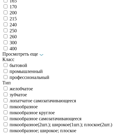
165
170
200
215
240
250
260
300
400
Просмотреть еще
Класс
бытовой
промышленный
профессиональный
Тип
желобчатое
зубчатое
лопатчатое самозатачивающееся
пикообразное
пикообразное круглое
пикообразное самозатачивающееся
пикообразное(2шт.); широкое(1шт.); плоское(2шт.)
пикообразное; широкое; плоское