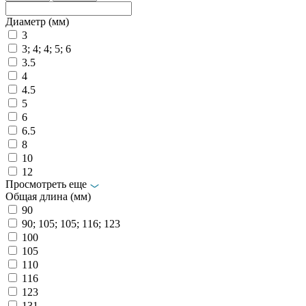
Диаметр (мм)
3
3; 4; 4; 5; 6
3.5
4
4.5
5
6
6.5
8
10
12
Просмотреть еще
Общая длина (мм)
90
90; 105; 105; 116; 123
100
105
110
116
123
131