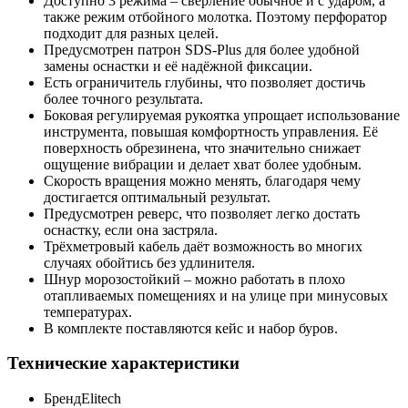
Доступно 3 режима – сверление обычное и с ударом, а
также режим отбойного молотка. Поэтому перфоратор
подходит для разных целей.
Предусмотрен патрон SDS-Plus для более удобной
замены оснастки и её надёжной фиксации.
Есть ограничитель глубины, что позволяет достичь
более точного результата.
Боковая регулируемая рукоятка упрощает использование
инструмента, повышая комфортность управления. Её
поверхность обрезинена, что значительно снижает
ощущение вибрации и делает хват более удобным.
Скорость вращения можно менять, благодаря чему
достигается оптимальный результат.
Предусмотрен реверс, что позволяет легко достать
оснастку, если она застряла.
Трёхметровый кабель даёт возможность во многих
случаях обойтись без удлинителя.
Шнур морозостойкий – можно работать в плохо
отапливаемых помещениях и на улице при минусовых
температурах.
В комплекте поставляются кейс и набор буров.
Технические характеристики
Бренд
Elitech