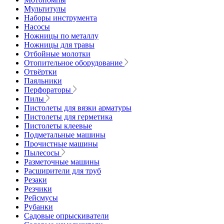
Мультитулы
Наборы инструмента
Насосы
Ножницы по металлу
Ножницы для травы
Отбойные молотки
Отопительное оборудование
Отвёртки
Паяльники
Перфораторы
Пилы
Пистолеты для вязки арматуры
Пистолеты для герметика
Пистолеты клеевые
Подметальные машины
Прочистные машины
Пылесосы
Разметочные машины
Расширители для труб
Резаки
Резчики
Рейсмусы
Рубанки
Садовые опрыскиватели