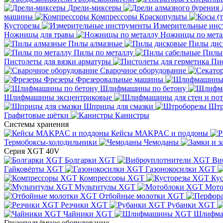
Дрели-миксеры
машины
Компрессоры
Краскопульты
Кусторезы
Измерительные инс
Ножницы для травы
Ножницы по мета
Пилы алмазные
Пилы дис
Пилы по металлу
Пилы
Пистолеты для вязки арматуры
Пис
Сварочное оборудование
Фрезеры
Фрезеровальные машины
Шлифмашины по бетону
Шлифмашины эксцентриковые
Шприцы для смазки
Штр
Графитовые щётки
Канистры
Системы хранения
Кейсы MAKPAC и поддоны
Термобоксы-холодильники
Чемоданы
Серия XGT 40V
Болгарки XGT
Ви
Гайковёрты XGT
Газонокосилки XGT
Компрессоры XGT
Ку
Мультитулы XGT
Мото
Отбойные молотки XGT
Резчики XGT
Рубанки XGT
Чайники XGT
Шлифм
Грузоподъёмное оборудование