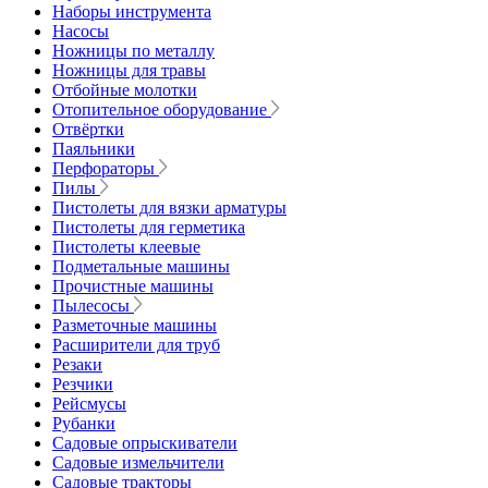
Наборы инструмента
Насосы
Ножницы по металлу
Ножницы для травы
Отбойные молотки
Отопительное оборудование
Отвёртки
Паяльники
Перфораторы
Пилы
Пистолеты для вязки арматуры
Пистолеты для герметика
Пистолеты клеевые
Подметальные машины
Прочистные машины
Пылесосы
Разметочные машины
Расширители для труб
Резаки
Резчики
Рейсмусы
Рубанки
Садовые опрыскиватели
Садовые измельчители
Садовые тракторы