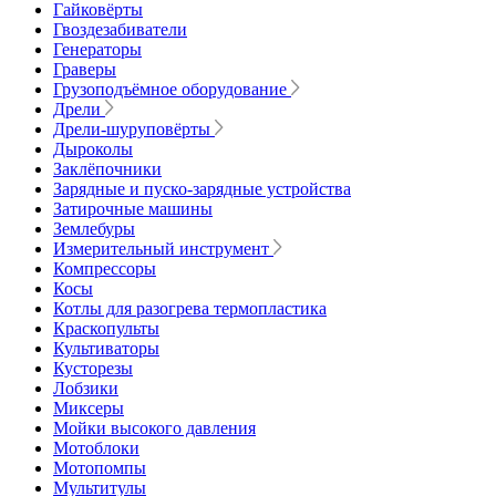
Гайковёрты
Гвоздезабиватели
Генераторы
Граверы
Грузоподъёмное оборудование
Дрели
Дрели-шуруповёрты
Дыроколы
Заклёпочники
Зарядные и пуско-зарядные устройства
Затирочные машины
Землебуры
Измерительный инструмент
Компрессоры
Косы
Котлы для разогрева термопластика
Краскопульты
Культиваторы
Кусторезы
Лобзики
Миксеры
Мойки высокого давления
Мотоблоки
Мотопомпы
Мультитулы