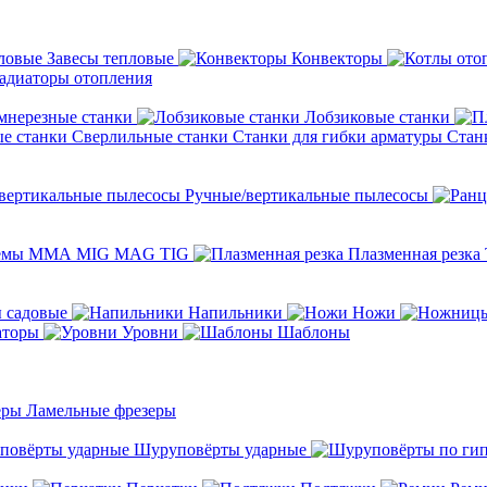
Завесы тепловые
Конвекторы
адиаторы отопления
мнерезные станки
Лобзиковые станки
Сверлильные станки
Станки для гибки арматуры
Стан
Ручные/вертикальные пылесосы
темы ММА MIG MAG TIG
Плазменная резка
 садовые
Напильники
Ножи
аторы
Уровни
Шаблоны
Ламельные фрезеры
Шуруповёрты ударные