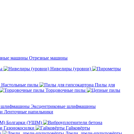
Отрезные машины
ы
Нивелиры (уровни)
Настольные пилы
Пилы для
Торцовочные пилы
Эксцентриковые шлифмашины
Ленточные напильники
Болгарки (УШМ)
Газонокосилки
Гайковёрты
е
Дрели, дрели-шуруповёрты