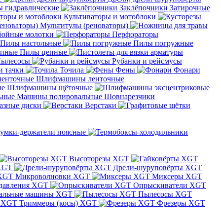
 гидравлические
Заклёпочники
Затирочные
Культиваторы и мотоблоки
Мультитулы (реноваторы)
бойные молотки
Перфораторы
Пилы настольные
Пилы погружные
Пилы цепные
ылесосы
Рубанки и рейсмусы
и тачки
Точила
Фены
Фонари
Шлифмашины ленточные
Шлифмашины щёточные
Машины полировальные
Шовнарезчики
азные диски
Верстаки
умки-держатели поясные
Высоторезы XGT
XGT
Дрели-шуруповёрты XGT
Микроволновки XGT
Миксеры XGT
давления XGT
Опрыскиватели XGT
альные машины XGT
Пылесосы XGT
Триммеры (косы) XGT
Фрезеры XGT