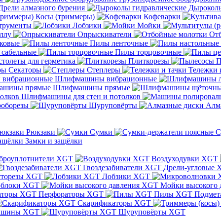
Дрели алмазного бурения
Дыроколы
Косы (триммеры)
Кофеварки
трументы
Лобзики
Мойки
ллу
Опрыскиватели
От
ковые
Пилы ленточные
 сабельные
Пилы торцовочные
толеты для герметика
Плиткорезы
П
Секаторы
Степлеры
Тележки 
Шлифмашины вибрационные
Шлифмашины прямые
Шлифмашины для стен и потолков
оборезы
Шуруповёрты
Алм
Рюкзаки
Сумки
С
Замки и защёлки
броуплотнители XGT
Воздуходувки XGT
Гвоздезабиватели XGT
Дрели-угловые 
сторезы XGT
Лобзики XGT
блоки XGT
Мойки высокого 
Перфораторы XGT
Пилы XGT
Подмет
Скарификаторы XGT
ашины XGT
Шуруповёрты XGT