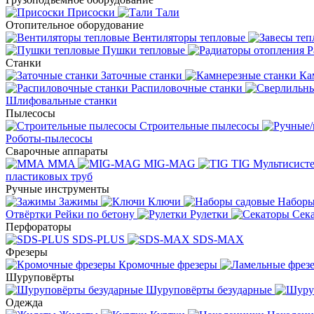
Присоски
Тали
Отопительное оборудование
Вентиляторы тепловые
Пушки тепловые
Р
Станки
Заточные станки
Ка
Распиловочные станки
Шлифовальные станки
Пылесосы
Строительные пылесосы
Роботы-пылесосы
Сварочные аппараты
MMA
MIG-MAG
TIG
Мультисис
пластиковых труб
Ручные инструменты
Зажимы
Ключи
Наборы
Отвёртки
Рейки по бетону
Рулетки
Сек
Перфораторы
SDS-PLUS
SDS-MAX
Фрезеры
Кромочные фрезеры
Шуруповёрты
Шуруповёрты безударные
Одежда