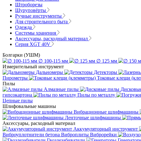
Штроборезы
Шуруповёрты
Ручные инструменты
Для строительного быта
Одежда
Системы хранения
Аксессуары, расходный материал
Серия XGT 40V
Болгарки (УШМ)
∅ 100-115 мм
∅ 125 мм
Измерительный инструмент
Дальномеры
Детекторы
Пирометры
Токовые клещи (кл
Пилы
Алмазные пилы
Дисковы
гипсокартона
Пилы по металлу
Цепные пилы
Шлифовальные машины
Вибрационные шлифмашины
Ленточные шлифмашины
Аксессуары, расходный материал
Аккумуляторный инструмент
Виброуплотнители бетона
Виброплиты
Виброрейки
Гвоздезабиватели
Генератор