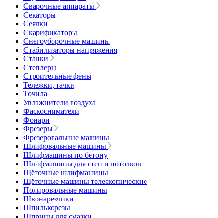
Сварочные аппараты
Секаторы
Сеялки
Скарификаторы
Снегоуборочные машины
Стабилизаторы напряжения
Станки
Степлеры
Строительные фены
Тележки, тачки
Точила
Увлажнители воздуха
Фаскосниматели
Фонари
Фрезеры
Фрезеровальные машины
Шлифовальные машины
Шлифмашины по бетону
Шлифмашины для стен и потолков
Щёточные шлифмашины
Щёточные машины телескопические
Полировальные машины
Швонарезчики
Шпилькорезы
Шприцы для смазки