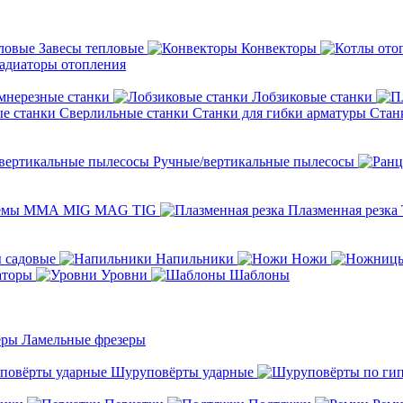
Завесы тепловые
Конвекторы
адиаторы отопления
мнерезные станки
Лобзиковые станки
Сверлильные станки
Станки для гибки арматуры
Стан
Ручные/вертикальные пылесосы
темы ММА MIG MAG TIG
Плазменная резка
 садовые
Напильники
Ножи
аторы
Уровни
Шаблоны
Ламельные фрезеры
Шуруповёрты ударные