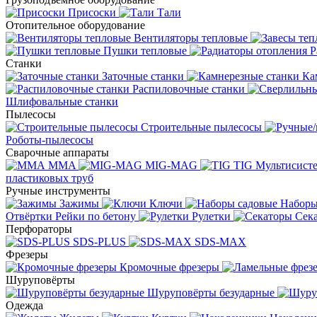
Присоски
Тали
Отопительное оборудование
Вентиляторы тепловые
Пушки тепловые
Р
Станки
Заточные станки
Ка
Распиловочные станки
Шлифовальные станки
Пылесосы
Строительные пылесосы
Роботы-пылесосы
Сварочные аппараты
MMA
MIG-MAG
TIG
Мультисис
пластиковых труб
Ручные инструменты
Зажимы
Ключи
Наборы
Отвёртки
Рейки по бетону
Рулетки
Сек
Перфораторы
SDS-PLUS
SDS-MAX
Фрезеры
Кромочные фрезеры
Шуруповёрты
Шуруповёрты безударные
Одежда