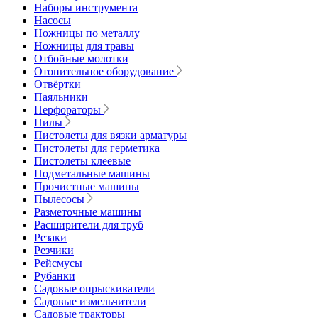
Наборы инструмента
Насосы
Ножницы по металлу
Ножницы для травы
Отбойные молотки
Отопительное оборудование
Отвёртки
Паяльники
Перфораторы
Пилы
Пистолеты для вязки арматуры
Пистолеты для герметика
Пистолеты клеевые
Подметальные машины
Прочистные машины
Пылесосы
Разметочные машины
Расширители для труб
Резаки
Резчики
Рейсмусы
Рубанки
Садовые опрыскиватели
Садовые измельчители
Садовые тракторы