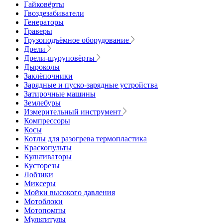
Гайковёрты
Гвоздезабиватели
Генераторы
Граверы
Грузоподъёмное оборудование
Дрели
Дрели-шуруповёрты
Дыроколы
Заклёпочники
Зарядные и пуско-зарядные устройства
Затирочные машины
Землебуры
Измерительный инструмент
Компрессоры
Косы
Котлы для разогрева термопластика
Краскопульты
Культиваторы
Кусторезы
Лобзики
Миксеры
Мойки высокого давления
Мотоблоки
Мотопомпы
Мультитулы