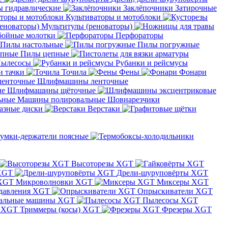
 гидравлические
Заклёпочники
Затирочные
Культиваторы и мотоблоки
Мультитулы (реноваторы)
бойные молотки
Перфораторы
Пилы настольные
Пилы погружные
Пилы цепные
ылесосы
Рубанки и рейсмусы
и тачки
Точила
Фены
Фонари
Шлифмашины ленточные
Шлифмашины щёточные
Машины полировальные
Шовнарезчики
азные диски
Верстаки
умки-держатели поясные
Высоторезы XGT
XGT
Дрели-шуруповёрты XGT
Микроволновки XGT
Миксеры XGT
давления XGT
Опрыскиватели XGT
альные машины XGT
Пылесосы XGT
Триммеры (косы) XGT
Фрезеры XGT