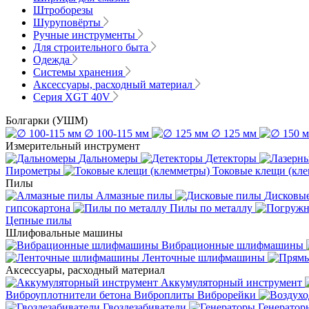
Штроборезы
Шуруповёрты
Ручные инструменты
Для строительного быта
Одежда
Системы хранения
Аксессуары, расходный материал
Серия XGT 40V
Болгарки (УШМ)
∅ 100-115 мм
∅ 125 мм
Измерительный инструмент
Дальномеры
Детекторы
Пирометры
Токовые клещи (кл
Пилы
Алмазные пилы
Дисковы
гипсокартона
Пилы по металлу
Цепные пилы
Шлифовальные машины
Вибрационные шлифмашины
Ленточные шлифмашины
Аксессуары, расходный материал
Аккумуляторный инструмент
Виброуплотнители бетона
Виброплиты
Виброрейки
Гвоздезабиватели
Генератор