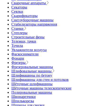
Сварочные аппараты
Секаторы
Сеялки
Скарификаторы
Снегоуборочные машины
Стабилизаторы напряжения
Станки
Степлеры
Строительные фены
Тележки, тачки
Точила
Увлажнители воздуха
Фаскосниматели
Фонари
Фрезеры
Фрезеровальные машины
Шлифовальные машины
Шлифмашины по бетону
Шлифмашины для стен и потолков
Щёточные шлифмашины
Щёточные машины телескопические
Полировальные машины
Швонарезчики
Шпилькорезы
Шприцы для смазки