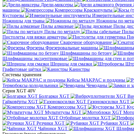
Дрели-миксеры
машины
Компрессоры
Краскопульты
Кусторезы
Измерительные инс
Ножницы для травы
Ножницы по мета
Пилы алмазные
Пилы дис
Пилы по металлу
Пилы
Пистолеты для вязки арматуры
Пис
Сварочное оборудование
Фрезеры
Фрезеровальные машины
Шлифмашины по бетону
Шлифмашины эксцентриковые
Шприцы для смазки
Штр
Графитовые щётки
Канистры
Системы хранения
Кейсы MAKPAC и поддоны
Термобоксы-холодильники
Чемоданы
Серия XGT 40V
Болгарки XGT
Ви
Гайковёрты XGT
Газонокосилки XGT
Компрессоры XGT
Ку
Мультитулы XGT
Мото
Отбойные молотки XGT
Резчики XGT
Рубанки XGT
Чайники XGT
Шлифм
Грузоподъёмное оборудование