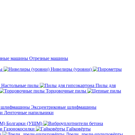
Отрезные машины
ы
Нивелиры (уровни)
Настольные пилы
Пилы для
Торцовочные пилы
Эксцентриковые шлифмашины
Ленточные напильники
Болгарки (УШМ)
Газонокосилки
Гайковёрты
е
Дрели, дрели-шуруповёрты