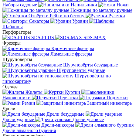
Наборы садовые
Напильники
Ножи
Ножницы по металлу ручные
Отвёртки
Рейки по бетону
Рулетки
Секаторы
Уровни
Шаблоны
Перфораторы
SDS-PLUS
SDS-MAX
Фрезеры
Кромочные фрезеры
Ламельные фрезеры
Шуруповёрты
Шуруповёрты безударные
Шуруповёрты ударные
Шуруповёрты по
гипсокартону
Одежда
Жилеты
Куртки
Наколенники
Перчатки
Подтяжки
Ремни
Защитный инвентарь
Дрели
Дрели безударные
Дрели ударные
Дрели угловые
Дрели-миксеры
Дрели алмазного бурения
Дрели-шуруповёрты