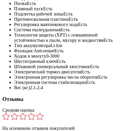
Пилка
Есть
Плавный пуск
Есть
Подсветка рабочей зоны
Есть
Противоскольная пластина
Есть
Регулировка маятникового хода
Есть
Система пылеудаления
Есть
Технология защиты (XPT) с повышенной
устойчивостью к пыли, мусору и жидкостям
Есть
Тип аккумулятора
Li-Ion
Функция Anti-restart
Есть
Ходов в минуту
0-3000
Шестигранный ключ
Есть
Штыковой универсальный хвостовик
Есть
Электрический тормоз двигателя
Есть
Электронная регулировка числа оборотов
Есть
Электронная система стабилизации
Есть
Вес (кг)
2.1-2.4
Отзывы
Средняя оценка
На основании
отзывов покупателей