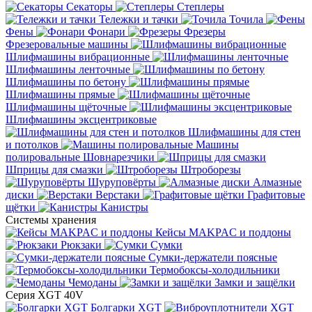
Секаторы
Степлеры
Тележки и тачки
Точила
Фены
Фонари
Фрезеры
Фрезеровальные машины
Шлифмашины вибрационные
Шлифмашины ленточные
Шлифмашины по бетону
Шлифмашины прямые
Шлифмашины щёточные
Шлифмашины эксцентриковые
Шлифмашины для стен
и потолков
Машины
полировальные
Шовнарезчики
Шприцы для смазки
Штроборезы
Шуруповёрты
Алмазные
диски
Верстаки
Графитовые
щётки
Канистры
Системы хранения
Кейсы MAKPAC и поддоны
Рюкзаки
Сумки
Сумки-держатели поясные
Термобоксы-холодильники
Чемоданы
Замки и защёлки
Серия XGT 40V
Болгарки XGT