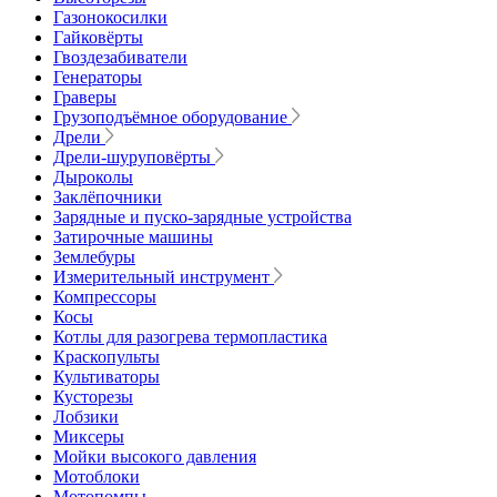
Газонокосилки
Гайковёрты
Гвоздезабиватели
Генераторы
Граверы
Грузоподъёмное оборудование
Дрели
Дрели-шуруповёрты
Дыроколы
Заклёпочники
Зарядные и пуско-зарядные устройства
Затирочные машины
Землебуры
Измерительный инструмент
Компрессоры
Косы
Котлы для разогрева термопластика
Краскопульты
Культиваторы
Кусторезы
Лобзики
Миксеры
Мойки высокого давления
Мотоблоки
Мотопомпы