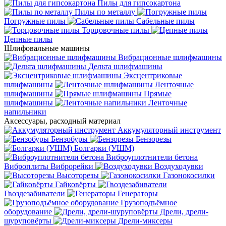
Пилы для гипсокартона
Пилы по металлу
Погружные пилы
Сабельные пилы
Торцовочные пилы
Цепные пилы
Шлифовальные машины
Вибрационные шлифмашины
Дельта шлифмашины
Эксцентриковые
шлифмашины
Ленточные
шлифмашины
Прямые
шлифмашины
Ленточные
напильники
Аксессуары, расходный материал
Аккумуляторный инструмент
Бензобуры
Бензорезы
Болгарки (УШМ)
Виброуплотнители бетона
Виброплиты
Виброрейки
Воздуходувки
Высоторезы
Газонокосилки
Гайковёрты
Гвоздезабиватели
Генераторы
Грузоподъёмное
оборудование
Дрели, дрели-
шуруповёрты
Дрели-миксеры