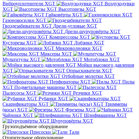
Виброуплотнители XGT
Воздуходувки
XGT
Высоторезы XGT
Гайковёрты XGT
Газонокосилки XGT
Гвоздезабиватели XGT
Дрели-угловые XGT
Дрели-шуруповёрты XGT
Компрессоры XGT
Кусторезы XGT
Лобзики XGT
Микроволновки XGT
Миксеры XGT
Мультитулы XGT
Мотоблоки XGT
Мойки высокого давления
XGT
Опрыскиватели XGT
Отбойные молотки XGT
Перфораторы XGT
Пилы
XGT
Подметальные машины XGT
Пылесосы XGT
Резчики XGT
Рубанки XGT
Скарификаторы XGT
Триммеры
(косы) XGT
Фрезеры XGT
Чайники XGT
Шлифмашины XGT
Шуруповёрты XGT
Грузоподъёмное оборудование
Присоски
Тали
Отопительное оборудование