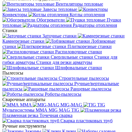
Вентиляторы тепловые
Завесы тепловые
Конвекторы
Котлы отопления
Обогреватели
Пушки
тепловые
Радиаторы отопления
Станки
Заточные станки
Камнерезные станки
Лобзиковые
станки
Плиткорезные станки
Распиловочные станки
Сверлильные станки
Станки для
гибки арматуры
Станки для резки арматуры
Шлифовальные станки
Пылесосы
Строительные пылесосы
Ручные/вертикальные
пылесосы
Ранцевые пылесосы
Роботы-пылесосы
Сварочные аппараты
MMA
MIG-MAG
TIG
Мультисистемы ММА MIG MAG TIG
Плазменная резка
Точечная сварка
Cварка пластиковых труб
Ручные инструменты
Зажимы
Ключи