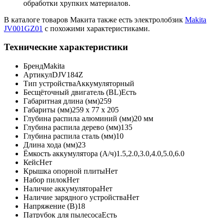
обработки хрупких материалов.
В каталоге товаров Макита также есть электролобзик
Makita
JV001GZ01
с похожими характеристиками.
Технические характеристики
Бренд
Makita
Артикул
DJV184Z
Тип устройства
Аккумуляторный
Бесщёточный двигатель (BL)
Есть
Габаритная длина (мм)
259
Габариты (мм)
259 x 77 x 205
Глубина распила алюминий (мм)
20 мм
Глубина распила дерево (мм)
135
Глубина распила сталь (мм)
10
Длина хода (мм)
23
Ёмкость аккумулятора (А/ч)
1.5,2.0,3.0,4.0,5.0,6.0
Кейс
Нет
Крышка опорной плиты
Нет
Набор пилок
Нет
Наличие аккумулятора
Нет
Наличие зарядного устройства
Нет
Напряжение (В)
18
Патрубок для пылесоса
Есть