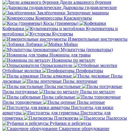
Дрели алмазного бурения
Дыроколы гидравлические
Заклёпочники
Затирочные машины
Компрессоры
Краскопульты
Косы (триммеры)
Кофеварки
Культиваторы и
мотоблоки
Кусторезы
Измерительные инструменты
Лобзики
Мойки
Мультитулы (реноваторы)
Ножницы для травы
Ножницы по металлу
Опрыскиватели
Отбойные молотки
Перфораторы
Пилы алмазные
Пилы
дисковые
Пилы ленточные
Пилы настольные
Пилы погружные
Пилы по металлу
Пилы сабельные
Пилы торцовочные
Пилы цепные
Пистолеты для вязки
арматуры
Пистолеты для
герметика
Плиткорезы
Пылесосы
Рубанки и рейсмусы
Сварочное оборудование