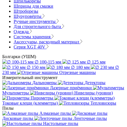
Шпилькорезы
Шприцы для смазки
Штроборезы
Шуруповёрты
Ручные инструменты
Для строительного быта
Одежда
Системы хранения
Аксессуары, расходный материал
Серия XGT 40V
Болгарки (УШМ)
∅ 100-115 мм
∅ 125 мм
∅ 150 мм
∅ 180 мм
∅
230 мм
Отрезные машины
Измерительный инструмент
Дальномеры
Детекторы
Лазерные приёмники
Мультиметры
Нивелиры (уровни)
Пирометры
Токовые клещи (клемметры)
Тепловизоры
Пилы
Алмазные пилы
Дисковые пилы
Ленточные пилы
Настольные пилы