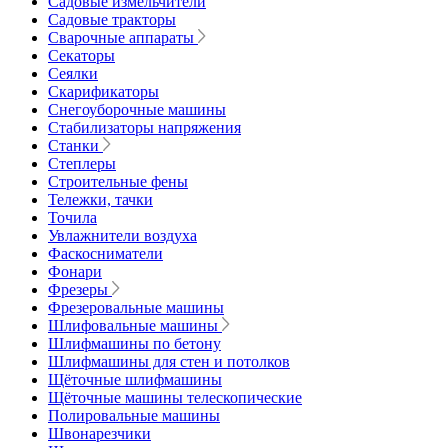
Садовые измельчители
Садовые тракторы
Сварочные аппараты
Секаторы
Сеялки
Скарификаторы
Снегоуборочные машины
Стабилизаторы напряжения
Станки
Степлеры
Строительные фены
Тележки, тачки
Точила
Увлажнители воздуха
Фаскосниматели
Фонари
Фрезеры
Фрезеровальные машины
Шлифовальные машины
Шлифмашины по бетону
Шлифмашины для стен и потолков
Щёточные шлифмашины
Щёточные машины телескопические
Полировальные машины
Швонарезчики