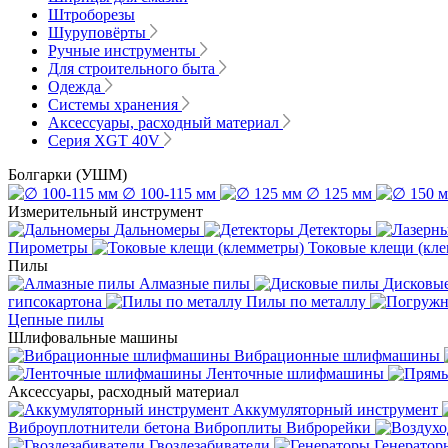
Штроборезы
Шуруповёрты
Ручные инструменты
Для строительного быта
Одежда
Системы хранения
Аксессуары, расходный материал
Серия XGT 40V
Болгарки (УШМ)
∅ 100-115 мм
∅ 125 мм
Измерительный инструмент
Дальномеры
Детекторы
Пирометры
Токовые клещи (кл
Пилы
Алмазные пилы
Дисковы
гипсокартона
Пилы по металлу
Цепные пилы
Шлифовальные машины
Вибрационные шлифмашины
Ленточные шлифмашины
Аксессуары, расходный материал
Аккумуляторный инструмент
Виброуплотнители бетона
Виброплиты
Виброрейки
Гвоздезабиватели
Генератор