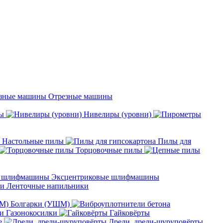
Отрезные машины
ы
Нивелиры (уровни)
Настольные пилы
Пилы для
Торцовочные пилы
Эксцентриковые шлифмашины
Ленточные напильники
Болгарки (УШМ)
Газонокосилки
Гайковёрты
е
Дрели, дрели-шуруповёрты