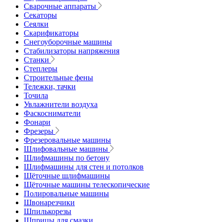
Сварочные аппараты
Секаторы
Сеялки
Скарификаторы
Снегоуборочные машины
Стабилизаторы напряжения
Станки
Степлеры
Строительные фены
Тележки, тачки
Точила
Увлажнители воздуха
Фаскосниматели
Фонари
Фрезеры
Фрезеровальные машины
Шлифовальные машины
Шлифмашины по бетону
Шлифмашины для стен и потолков
Щёточные шлифмашины
Щёточные машины телескопические
Полировальные машины
Швонарезчики
Шпилькорезы
Шприцы для смазки