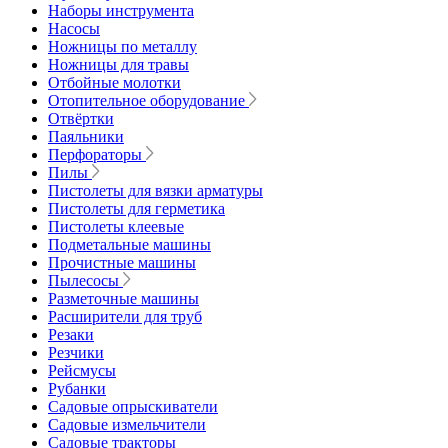
Наборы инструмента
Насосы
Ножницы по металлу
Ножницы для травы
Отбойные молотки
Отопительное оборудование
Отвёртки
Паяльники
Перфораторы
Пилы
Пистолеты для вязки арматуры
Пистолеты для герметика
Пистолеты клеевые
Подметальные машины
Прочистные машины
Пылесосы
Разметочные машины
Расширители для труб
Резаки
Резчики
Рейсмусы
Рубанки
Садовые опрыскиватели
Садовые измельчители
Садовые тракторы