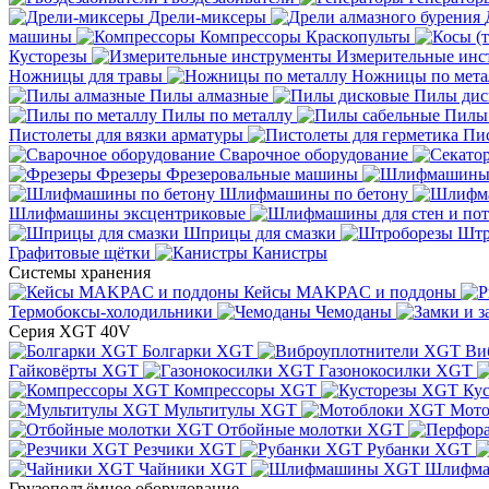
Дрели-миксеры
машины
Компрессоры
Краскопульты
Кусторезы
Измерительные инс
Ножницы для травы
Ножницы по мета
Пилы алмазные
Пилы дис
Пилы по металлу
Пилы
Пистолеты для вязки арматуры
Пис
Сварочное оборудование
Фрезеры
Фрезеровальные машины
Шлифмашины по бетону
Шлифмашины эксцентриковые
Шприцы для смазки
Штр
Графитовые щётки
Канистры
Системы хранения
Кейсы MAKPAC и поддоны
Термобоксы-холодильники
Чемоданы
Серия XGT 40V
Болгарки XGT
Ви
Гайковёрты XGT
Газонокосилки XGT
Компрессоры XGT
Ку
Мультитулы XGT
Мото
Отбойные молотки XGT
Резчики XGT
Рубанки XGT
Чайники XGT
Шлифм
Грузоподъёмное оборудование