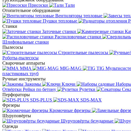
Присоски
Тали
Отопительное оборудование
Вентиляторы тепловые
Пушки тепловые
Р
Станки
Заточные станки
Ка
Распиловочные станки
Шлифовальные станки
Пылесосы
Строительные пылесосы
Роботы-пылесосы
Сварочные аппараты
MMA
MIG-MAG
TIG
Мультисис
пластиковых труб
Ручные инструменты
Зажимы
Ключи
Наборы
Отвёртки
Рейки по бетону
Рулетки
Сек
Перфораторы
SDS-PLUS
SDS-MAX
Фрезеры
Кромочные фрезеры
Шуруповёрты
Шуруповёрты безударные
Одежда