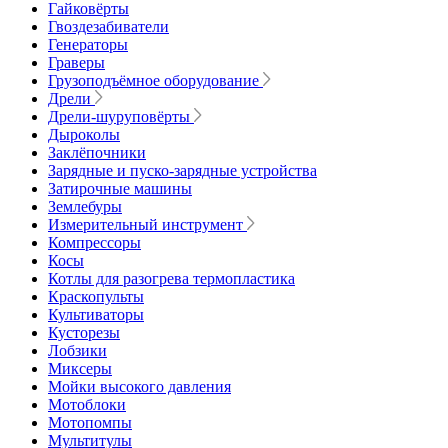
Гайковёрты
Гвоздезабиватели
Генераторы
Граверы
Грузоподъёмное оборудование
Дрели
Дрели-шуруповёрты
Дыроколы
Заклёпочники
Зарядные и пуско-зарядные устройства
Затирочные машины
Землебуры
Измерительный инструмент
Компрессоры
Косы
Котлы для разогрева термопластика
Краскопульты
Культиваторы
Кусторезы
Лобзики
Миксеры
Мойки высокого давления
Мотоблоки
Мотопомпы
Мультитулы