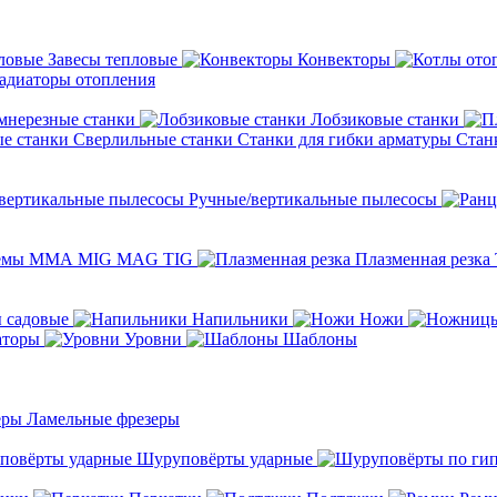
Завесы тепловые
Конвекторы
адиаторы отопления
мнерезные станки
Лобзиковые станки
Сверлильные станки
Станки для гибки арматуры
Стан
Ручные/вертикальные пылесосы
темы ММА MIG MAG TIG
Плазменная резка
 садовые
Напильники
Ножи
аторы
Уровни
Шаблоны
Ламельные фрезеры
Шуруповёрты ударные