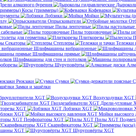
Дрели алмазного бурения
Дыроколы
Косы (триммеры)
Кофеварки
трументы
Лобзики
Мойки
ллу
Опрыскиватели
От
ковые
Пилы ленточные
 сабельные
Пилы торцовочные
толеты для герметика
Плиткорезы
П
Секаторы
Степлеры
Тележки 
Шлифмашины вибрационные
Шлифмашины прямые
Шлифмашины для стен и потолков
оборезы
Шуруповёрты
Алм
Рюкзаки
Сумки
С
Замки и защёлки
броуплотнители XGT
Воздуходувки XGT
Гвоздезабиватели XGT
Дрели-угловые 
сторезы XGT
Лобзики XGT
блоки XGT
Мойки высокого 
Перфораторы XGT
Пилы XGT
Подмет
Скарификаторы XGT
ашины XGT
Шуруповёрты XGT