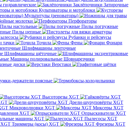
 гидравлические
Заклёпочники
Затирочные
Культиваторы и мотоблоки
Мультитулы (реноваторы)
бойные молотки
Перфораторы
Пилы настольные
Пилы погружные
Пилы цепные
ылесосы
Рубанки и рейсмусы
и тачки
Точила
Фены
Фонари
Шлифмашины ленточные
Шлифмашины щёточные
Машины полировальные
Шовнарезчики
азные диски
Верстаки
умки-держатели поясные
Высоторезы XGT
XGT
Дрели-шуруповёрты XGT
Микроволновки XGT
Миксеры XGT
давления XGT
Опрыскиватели XGT
альные машины XGT
Пылесосы XGT
Триммеры (косы) XGT
Фрезеры XGT