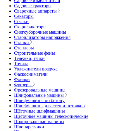
Садовые измельчители
Садовые тракторы
Сварочные аппараты
Секаторы
Сеялки
Скарификаторы
Снегоуборочные машины
Стабилизаторы напряжения
Станки
Степлеры
Строительные фены
Тележки, тачки
Точила
Увлажнители воздуха
Фаскосниматели
Фонари
Фрезеры
Фрезеровальные машины
Шлифовальные машины
Шлифмашины по бетону
Шлифмашины для стен и потолков
Щёточные шлифмашины
Щёточные машины телескопические
Полировальные машины
Швонарезчики