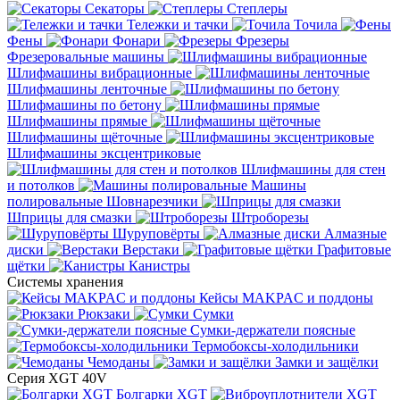
Секаторы
Степлеры
Тележки и тачки
Точила
Фены
Фонари
Фрезеры
Фрезеровальные машины
Шлифмашины вибрационные
Шлифмашины ленточные
Шлифмашины по бетону
Шлифмашины прямые
Шлифмашины щёточные
Шлифмашины эксцентриковые
Шлифмашины для стен
и потолков
Машины
полировальные
Шовнарезчики
Шприцы для смазки
Штроборезы
Шуруповёрты
Алмазные
диски
Верстаки
Графитовые
щётки
Канистры
Системы хранения
Кейсы MAKPAC и поддоны
Рюкзаки
Сумки
Сумки-держатели поясные
Термобоксы-холодильники
Чемоданы
Замки и защёлки
Серия XGT 40V
Болгарки XGT