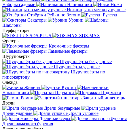
Наборы садовые
Напильники
Ножи
Ножницы по металлу ручные
Отвёртки
Рейки по бетону
Рулетки
Секаторы
Уровни
Шаблоны
Перфораторы
SDS-PLUS
SDS-MAX
Фрезеры
Кромочные фрезеры
Ламельные фрезеры
Шуруповёрты
Шуруповёрты безударные
Шуруповёрты ударные
Шуруповёрты по
гипсокартону
Одежда
Жилеты
Куртки
Наколенники
Перчатки
Подтяжки
Ремни
Защитный инвентарь
Дрели
Дрели безударные
Дрели ударные
Дрели угловые
Дрели-миксеры
Дрели алмазного бурения
Дрели-шуруповёрты