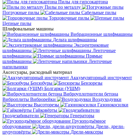
Пилы для гипсокартона
Пилы по металлу
Погружные пилы
Сабельные пилы
Торцовочные пилы
Цепные пилы
Шлифовальные машины
Вибрационные шлифмашины
Дельта шлифмашины
Эксцентриковые
шлифмашины
Ленточные
шлифмашины
Прямые
шлифмашины
Ленточные
напильники
Аксессуары, расходный материал
Аккумуляторный инструмент
Бензобуры
Бензорезы
Болгарки (УШМ)
Виброуплотнители бетона
Виброплиты
Виброрейки
Воздуходувки
Высоторезы
Газонокосилки
Гайковёрты
Гвоздезабиватели
Генераторы
Грузоподъёмное
оборудование
Дрели, дрели-
шуруповёрты
Дрели-миксеры