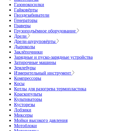
Газонокосилки
Гайковёрты
Гвоздезабиватели
Генераторы
Граверы
Грузоподъёмное оборудование
Дрели
Дрели-шуруповёрты
Дыроколы
Заклёпочники
Зарядные и пуско-зарядные устройства
Затирочные машины
Землебуры
Измерительный инструмент
Компрессоры
Косы
Котлы для разогрева термопластика
Краскопульты
Культиваторы
Кусторезы
Лобзики
Миксеры
Мойки высокого давления
Мотоблоки
Мотопомпы