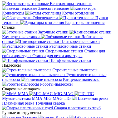
Вентиляторы тепловые
Завесы тепловые
Конвекторы
Котлы отопления
Обогреватели
Пушки
тепловые
Радиаторы отопления
Станки
Заточные станки
Камнерезные станки
Лобзиковые
станки
Плиткорезные станки
Распиловочные станки
Сверлильные станки
Станки для
гибки арматуры
Станки для резки арматуры
Шлифовальные станки
Пылесосы
Строительные пылесосы
Ручные/вертикальные
пылесосы
Ранцевые пылесосы
Роботы-пылесосы
Сварочные аппараты
MMA
MIG-MAG
TIG
Мультисистемы ММА MIG MAG TIG
Плазменная резка
Точечная сварка
Cварка пластиковых труб
Ручные инструменты
Зажимы
Ключи