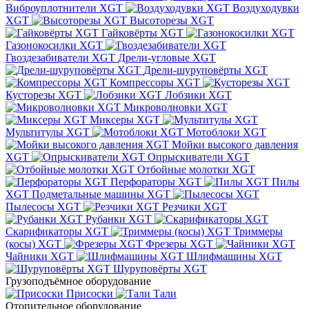
Виброуплотнители XGT
Воздуходувки
XGT
Высоторезы XGT
Гайковёрты XGT
Газонокосилки XGT
Гвоздезабиватели XGT
Дрели-угловые XGT
Дрели-шуруповёрты XGT
Компрессоры XGT
Кусторезы XGT
Лобзики XGT
Микроволновки XGT
Миксеры XGT
Мультитулы XGT
Мотоблоки XGT
Мойки высокого давления
XGT
Опрыскиватели XGT
Отбойные молотки XGT
Перфораторы XGT
Пилы
XGT
Подметальные машины XGT
Пылесосы XGT
Резчики XGT
Рубанки XGT
Скарификаторы XGT
Триммеры
(косы) XGT
Фрезеры XGT
Чайники XGT
Шлифмашины XGT
Шуруповёрты XGT
Грузоподъёмное оборудование
Присоски
Тали
Отопительное оборудование