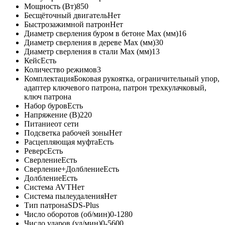
Мощность (Вт)
850
Бесщёточный двигатель
Нет
Быстрозажимной патрон
Нет
Диаметр сверления буром в бетоне Max (мм)
16
Диаметр сверления в дереве Max (мм)
30
Диаметр сверления в стали Max (мм)
13
Кейс
Есть
Количество режимов
3
Комплектация
Боковая рукоятка, ограничительный упор,
адаптер ключевого патрона, патрон трехкулачковый,
ключ патрона
Набор буров
Есть
Напряжение (В)
220
Питание
от сети
Подсветка рабочей зоны
Нет
Расцепляющая муфта
Есть
Реверс
Есть
Сверление
Есть
Сверление+Долбление
Есть
Долбление
Есть
Система AVT
Нет
Система пылеудаления
Нет
Тип патрона
SDS-Plus
Число оборотов (об/мин)
0-1280
Число ударов (уд/мин)
0-5600