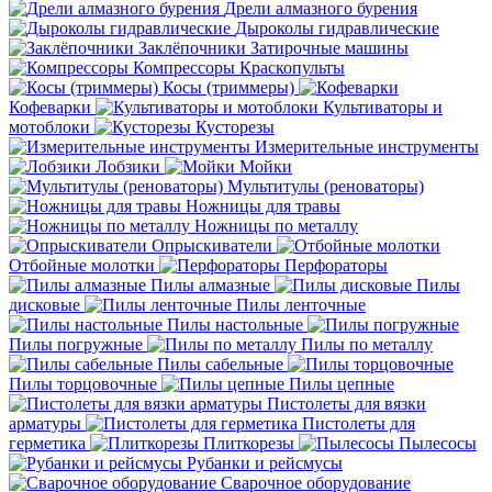
Дрели алмазного бурения
Дыроколы гидравлические
Заклёпочники
Затирочные машины
Компрессоры
Краскопульты
Косы (триммеры)
Кофеварки
Культиваторы и
мотоблоки
Кусторезы
Измерительные инструменты
Лобзики
Мойки
Мультитулы (реноваторы)
Ножницы для травы
Ножницы по металлу
Опрыскиватели
Отбойные молотки
Перфораторы
Пилы алмазные
Пилы
дисковые
Пилы ленточные
Пилы настольные
Пилы погружные
Пилы по металлу
Пилы сабельные
Пилы торцовочные
Пилы цепные
Пистолеты для вязки
арматуры
Пистолеты для
герметика
Плиткорезы
Пылесосы
Рубанки и рейсмусы
Сварочное оборудование