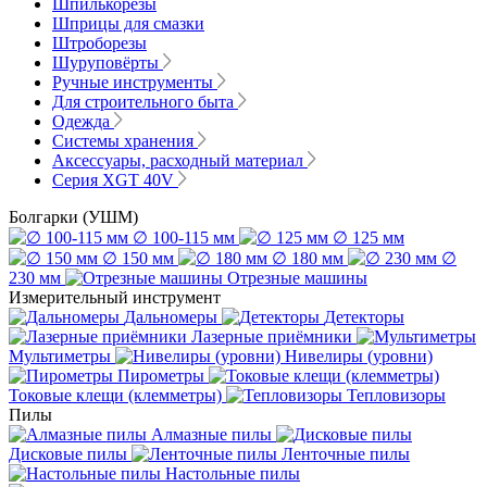
Шпилькорезы
Шприцы для смазки
Штроборезы
Шуруповёрты
Ручные инструменты
Для строительного быта
Одежда
Системы хранения
Аксессуары, расходный материал
Серия XGT 40V
Болгарки (УШМ)
∅ 100-115 мм
∅ 125 мм
∅ 150 мм
∅ 180 мм
∅
230 мм
Отрезные машины
Измерительный инструмент
Дальномеры
Детекторы
Лазерные приёмники
Мультиметры
Нивелиры (уровни)
Пирометры
Токовые клещи (клемметры)
Тепловизоры
Пилы
Алмазные пилы
Дисковые пилы
Ленточные пилы
Настольные пилы