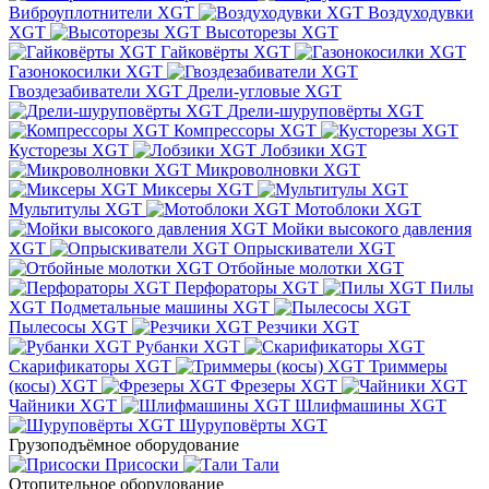
Виброуплотнители XGT
Воздуходувки
XGT
Высоторезы XGT
Гайковёрты XGT
Газонокосилки XGT
Гвоздезабиватели XGT
Дрели-угловые XGT
Дрели-шуруповёрты XGT
Компрессоры XGT
Кусторезы XGT
Лобзики XGT
Микроволновки XGT
Миксеры XGT
Мультитулы XGT
Мотоблоки XGT
Мойки высокого давления
XGT
Опрыскиватели XGT
Отбойные молотки XGT
Перфораторы XGT
Пилы
XGT
Подметальные машины XGT
Пылесосы XGT
Резчики XGT
Рубанки XGT
Скарификаторы XGT
Триммеры
(косы) XGT
Фрезеры XGT
Чайники XGT
Шлифмашины XGT
Шуруповёрты XGT
Грузоподъёмное оборудование
Присоски
Тали
Отопительное оборудование