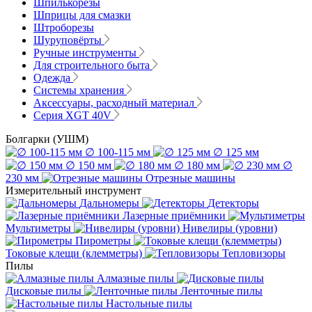
Шпилькорезы
Шприцы для смазки
Штроборезы
Шуруповёрты
Ручные инструменты
Для строительного быта
Одежда
Системы хранения
Аксессуары, расходный материал
Серия XGT 40V
Болгарки (УШМ)
∅ 100-115 мм
∅ 125 мм
∅ 150 мм
∅ 180 мм
∅
230 мм
Отрезные машины
Измерительный инструмент
Дальномеры
Детекторы
Лазерные приёмники
Мультиметры
Нивелиры (уровни)
Пирометры
Токовые клещи (клемметры)
Тепловизоры
Пилы
Алмазные пилы
Дисковые пилы
Ленточные пилы
Настольные пилы