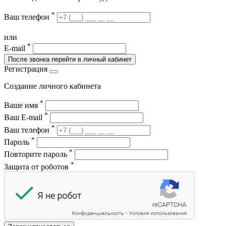
*
Ваш телефон
или
*
E-mail
После звонка перейти в личный кабинет
Регистрация
Создание личного кабинета
*
Ваше имя
*
Ваш E-mail
*
Ваш телефон
*
Пароль
*
Повторите пароль
*
Защита от роботов