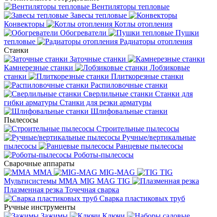
Вентиляторы тепловые
Завесы тепловые
Конвекторы
Котлы отопления
Обогреватели
Пушки
тепловые
Радиаторы отопления
Станки
Заточные станки
Камнерезные станки
Лобзиковые
станки
Плиткорезные станки
Распиловочные станки
Сверлильные станки
Станки для
гибки арматуры
Станки для резки арматуры
Шлифовальные станки
Пылесосы
Строительные пылесосы
Ручные/вертикальные
пылесосы
Ранцевые пылесосы
Роботы-пылесосы
Сварочные аппараты
MMA
MIG-MAG
TIG
Мультисистемы ММА MIG MAG TIG
Плазменная резка
Точечная сварка
Cварка пластиковых труб
Ручные инструменты
Зажимы
Ключи