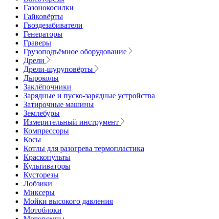
Газонокосилки
Гайковёрты
Гвоздезабиватели
Генераторы
Граверы
Грузоподъёмное оборудование
Дрели
Дрели-шуруповёрты
Дыроколы
Заклёпочники
Зарядные и пуско-зарядные устройства
Затирочные машины
Землебуры
Измерительный инструмент
Компрессоры
Косы
Котлы для разогрева термопластика
Краскопульты
Культиваторы
Кусторезы
Лобзики
Миксеры
Мойки высокого давления
Мотоблоки
Мотопомпы