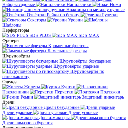
Наборы садовые
Напильники
Ножи
Ножницы по металлу ручные
Отвёртки
Рейки по бетону
Рулетки
Секаторы
Уровни
Шаблоны
Перфораторы
SDS-PLUS
SDS-MAX
Фрезеры
Кромочные фрезеры
Ламельные фрезеры
Шуруповёрты
Шуруповёрты безударные
Шуруповёрты ударные
Шуруповёрты по
гипсокартону
Одежда
Жилеты
Куртки
Наколенники
Перчатки
Подтяжки
Ремни
Защитный инвентарь
Дрели
Дрели безударные
Дрели ударные
Дрели угловые
Дрели-миксеры
Дрели алмазного бурения
Дрели-шуруповёрты