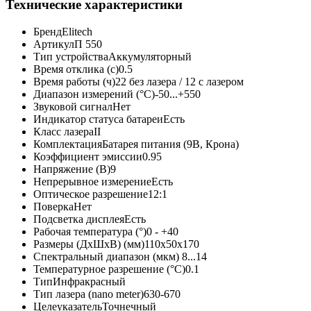
Технические характеристики
Бренд
Elitech
Артикул
П 550
Тип устройства
Аккумуляторный
Время отклика (с)
0.5
Время работы (ч)
22 без лазера / 12 с лазером
Диапазон измерений (°С)
-50...+550
Звуковой сигнал
Нет
Индикатор статуса батареи
Есть
Класс лазера
II
Комплектация
Батарея питания (9В, Крона)
Коэффициент эмиссии
0.95
Напряжение (В)
9
Непрерывное измерение
Есть
Оптическое разрешение
12:1
Поверка
Нет
Подсветка дисплея
Есть
Рабочая температура (°)
0 - +40
Размеры (ДхШхВ) (мм)
110х50х170
Спектральный диапазон (мкм)
8...14
Температурное разрешение (°С)
0.1
Тип
Инфракрасный
Тип лазера (nano meter)
630-670
Целеуказатель
Точнечный