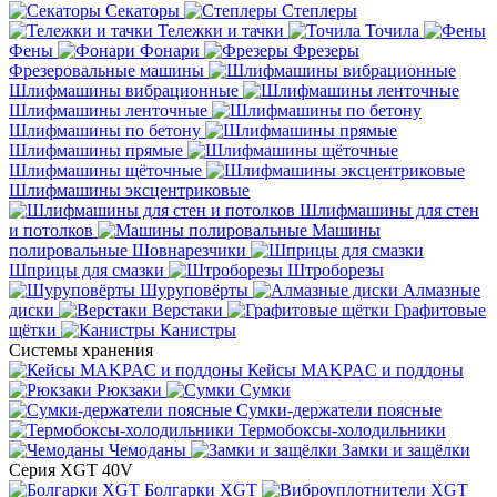
Секаторы
Степлеры
Тележки и тачки
Точила
Фены
Фонари
Фрезеры
Фрезеровальные машины
Шлифмашины вибрационные
Шлифмашины ленточные
Шлифмашины по бетону
Шлифмашины прямые
Шлифмашины щёточные
Шлифмашины эксцентриковые
Шлифмашины для стен
и потолков
Машины
полировальные
Шовнарезчики
Шприцы для смазки
Штроборезы
Шуруповёрты
Алмазные
диски
Верстаки
Графитовые
щётки
Канистры
Системы хранения
Кейсы MAKPAC и поддоны
Рюкзаки
Сумки
Сумки-держатели поясные
Термобоксы-холодильники
Чемоданы
Замки и защёлки
Серия XGT 40V
Болгарки XGT