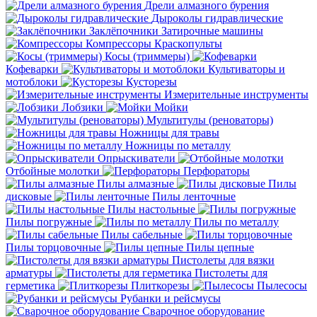
Дрели алмазного бурения
Дыроколы гидравлические
Заклёпочники
Затирочные машины
Компрессоры
Краскопульты
Косы (триммеры)
Кофеварки
Культиваторы и
мотоблоки
Кусторезы
Измерительные инструменты
Лобзики
Мойки
Мультитулы (реноваторы)
Ножницы для травы
Ножницы по металлу
Опрыскиватели
Отбойные молотки
Перфораторы
Пилы алмазные
Пилы
дисковые
Пилы ленточные
Пилы настольные
Пилы погружные
Пилы по металлу
Пилы сабельные
Пилы торцовочные
Пилы цепные
Пистолеты для вязки
арматуры
Пистолеты для
герметика
Плиткорезы
Пылесосы
Рубанки и рейсмусы
Сварочное оборудование