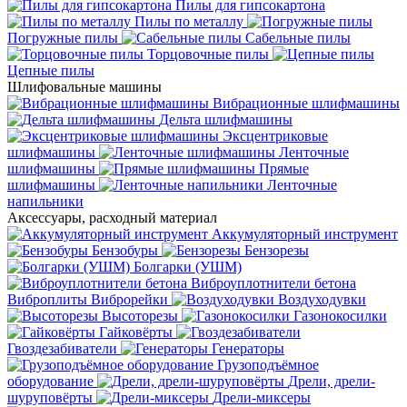
Пилы для гипсокартона
Пилы по металлу
Погружные пилы
Сабельные пилы
Торцовочные пилы
Цепные пилы
Шлифовальные машины
Вибрационные шлифмашины
Дельта шлифмашины
Эксцентриковые
шлифмашины
Ленточные
шлифмашины
Прямые
шлифмашины
Ленточные
напильники
Аксессуары, расходный материал
Аккумуляторный инструмент
Бензобуры
Бензорезы
Болгарки (УШМ)
Виброуплотнители бетона
Виброплиты
Виброрейки
Воздуходувки
Высоторезы
Газонокосилки
Гайковёрты
Гвоздезабиватели
Генераторы
Грузоподъёмное
оборудование
Дрели, дрели-
шуруповёрты
Дрели-миксеры