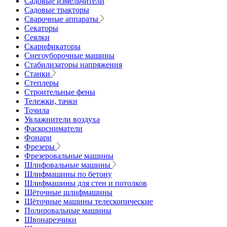
Садовые измельчители
Садовые тракторы
Сварочные аппараты
Секаторы
Сеялки
Скарификаторы
Снегоуборочные машины
Стабилизаторы напряжения
Станки
Степлеры
Строительные фены
Тележки, тачки
Точила
Увлажнители воздуха
Фаскосниматели
Фонари
Фрезеры
Фрезеровальные машины
Шлифовальные машины
Шлифмашины по бетону
Шлифмашины для стен и потолков
Щёточные шлифмашины
Щёточные машины телескопические
Полировальные машины
Швонарезчики