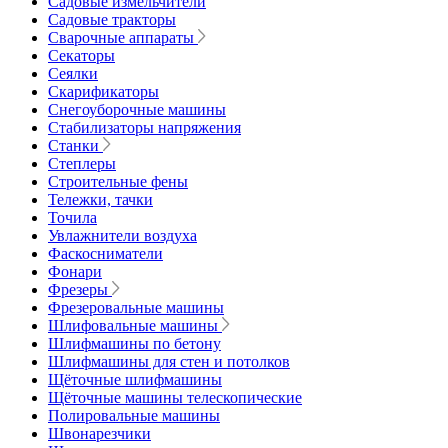
Садовые измельчители
Садовые тракторы
Сварочные аппараты
Секаторы
Сеялки
Скарификаторы
Снегоуборочные машины
Стабилизаторы напряжения
Станки
Степлеры
Строительные фены
Тележки, тачки
Точила
Увлажнители воздуха
Фаскосниматели
Фонари
Фрезеры
Фрезеровальные машины
Шлифовальные машины
Шлифмашины по бетону
Шлифмашины для стен и потолков
Щёточные шлифмашины
Щёточные машины телескопические
Полировальные машины
Швонарезчики