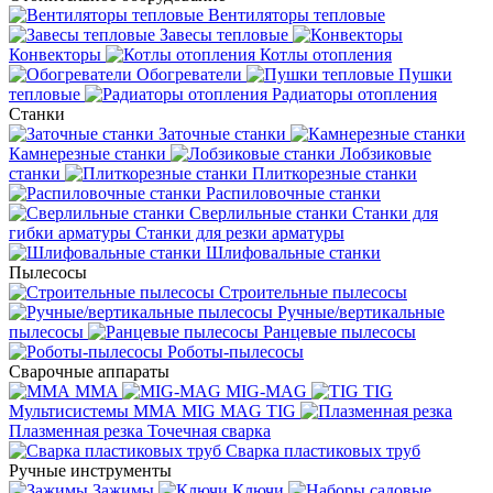
Вентиляторы тепловые
Завесы тепловые
Конвекторы
Котлы отопления
Обогреватели
Пушки
тепловые
Радиаторы отопления
Станки
Заточные станки
Камнерезные станки
Лобзиковые
станки
Плиткорезные станки
Распиловочные станки
Сверлильные станки
Станки для
гибки арматуры
Станки для резки арматуры
Шлифовальные станки
Пылесосы
Строительные пылесосы
Ручные/вертикальные
пылесосы
Ранцевые пылесосы
Роботы-пылесосы
Сварочные аппараты
MMA
MIG-MAG
TIG
Мультисистемы ММА MIG MAG TIG
Плазменная резка
Точечная сварка
Cварка пластиковых труб
Ручные инструменты
Зажимы
Ключи