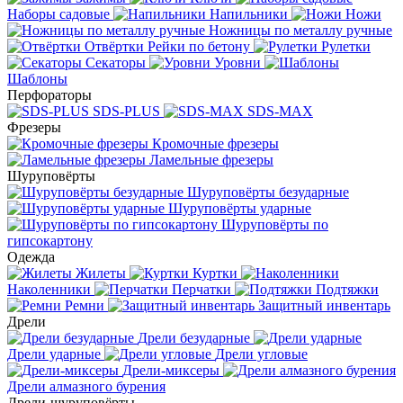
Наборы садовые
Напильники
Ножи
Ножницы по металлу ручные
Отвёртки
Рейки по бетону
Рулетки
Секаторы
Уровни
Шаблоны
Перфораторы
SDS-PLUS
SDS-MAX
Фрезеры
Кромочные фрезеры
Ламельные фрезеры
Шуруповёрты
Шуруповёрты безударные
Шуруповёрты ударные
Шуруповёрты по
гипсокартону
Одежда
Жилеты
Куртки
Наколенники
Перчатки
Подтяжки
Ремни
Защитный инвентарь
Дрели
Дрели безударные
Дрели ударные
Дрели угловые
Дрели-миксеры
Дрели алмазного бурения
Дрели-шуруповёрты