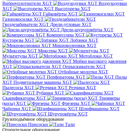
Виброуплотнители XGT
Воздуходувки
XGT
Высоторезы XGT
Гайковёрты XGT
Газонокосилки XGT
Гвоздезабиватели XGT
Дрели-угловые XGT
Дрели-шуруповёрты XGT
Компрессоры XGT
Кусторезы XGT
Лобзики XGT
Микроволновки XGT
Миксеры XGT
Мультитулы XGT
Мотоблоки XGT
Мойки высокого давления
XGT
Опрыскиватели XGT
Отбойные молотки XGT
Перфораторы XGT
Пилы
XGT
Подметальные машины XGT
Пылесосы XGT
Резчики XGT
Рубанки XGT
Скарификаторы XGT
Триммеры
(косы) XGT
Фрезеры XGT
Чайники XGT
Шлифмашины XGT
Шуруповёрты XGT
Грузоподъёмное оборудование
Присоски
Тали
Отопительное оборудование