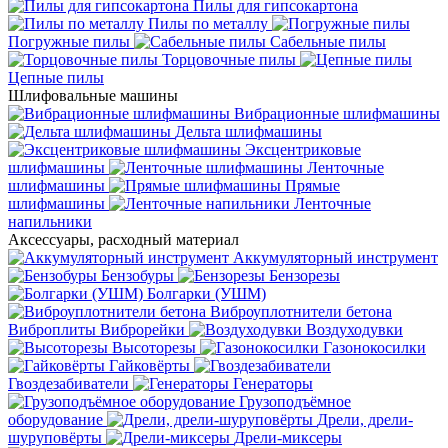
Пилы для гипсокартона
Пилы по металлу
Погружные пилы
Сабельные пилы
Торцовочные пилы
Цепные пилы
Шлифовальные машины
Вибрационные шлифмашины
Дельта шлифмашины
Эксцентриковые
шлифмашины
Ленточные
шлифмашины
Прямые
шлифмашины
Ленточные
напильники
Аксессуары, расходный материал
Аккумуляторный инструмент
Бензобуры
Бензорезы
Болгарки (УШМ)
Виброуплотнители бетона
Виброплиты
Виброрейки
Воздуходувки
Высоторезы
Газонокосилки
Гайковёрты
Гвоздезабиватели
Генераторы
Грузоподъёмное
оборудование
Дрели, дрели-
шуруповёрты
Дрели-миксеры