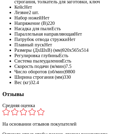
строгания, толкатель для заготовки, ключ
Кейс
Нет
Лезвие
2 шт.
Набор ножей
Нет
Напряжение (В)
220
Насадка для пыли
Есть
Параллельная направляющая
Нет
Патрубок отвода стружки
Нет
Плавный пуск
Нет
Размеры (ДxШxВ) (мм)
920х565х514
Регулировка глубины
Есть
Система пылеудаления
Есть
Скорость подачи (м/мин)
7.5
Число оборотов (об/мин)
9800
Ширина строгания (мм)
330
Вес (кг)
32.4
Отзывы
Средняя оценка
На основании
отзывов покупателей