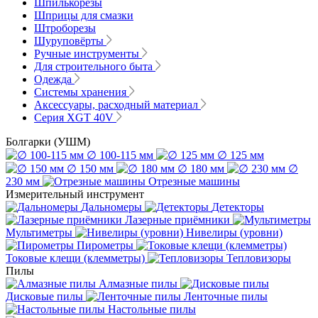
Шпилькорезы
Шприцы для смазки
Штроборезы
Шуруповёрты
Ручные инструменты
Для строительного быта
Одежда
Системы хранения
Аксессуары, расходный материал
Серия XGT 40V
Болгарки (УШМ)
∅ 100-115 мм
∅ 125 мм
∅ 150 мм
∅ 180 мм
∅
230 мм
Отрезные машины
Измерительный инструмент
Дальномеры
Детекторы
Лазерные приёмники
Мультиметры
Нивелиры (уровни)
Пирометры
Токовые клещи (клемметры)
Тепловизоры
Пилы
Алмазные пилы
Дисковые пилы
Ленточные пилы
Настольные пилы