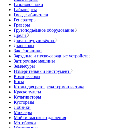
Газонокосилки
Гайковёрты
Гвоздезабиватели
Генераторы
Граверы
Грузоподъёмное оборудование
Дрели
Дрели-шуруповёрты
Дыроколы
Заклёпочники
Зарядные и пуско-зарядные устройства
Затирочные машины
Землебуры
Измерительный инструмент
Компрессоры
Косы
Котлы для разогрева термопластика
Краскопульты
Культиваторы
Кусторезы
Лобзики
Миксеры
Мойки высокого давления
Мотоблоки
Мотопомпы