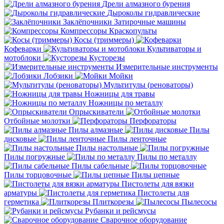
Дрели алмазного бурения
Дыроколы гидравлические
Заклёпочники
Затирочные машины
Компрессоры
Краскопульты
Косы (триммеры)
Кофеварки
Культиваторы и
мотоблоки
Кусторезы
Измерительные инструменты
Лобзики
Мойки
Мультитулы (реноваторы)
Ножницы для травы
Ножницы по металлу
Опрыскиватели
Отбойные молотки
Перфораторы
Пилы алмазные
Пилы
дисковые
Пилы ленточные
Пилы настольные
Пилы погружные
Пилы по металлу
Пилы сабельные
Пилы торцовочные
Пилы цепные
Пистолеты для вязки
арматуры
Пистолеты для
герметика
Плиткорезы
Пылесосы
Рубанки и рейсмусы
Сварочное оборудование