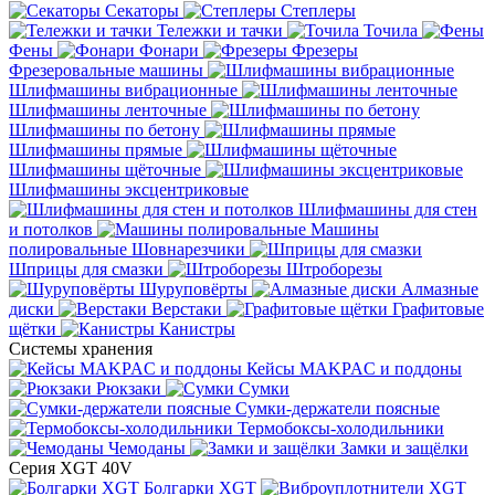
Секаторы
Степлеры
Тележки и тачки
Точила
Фены
Фонари
Фрезеры
Фрезеровальные машины
Шлифмашины вибрационные
Шлифмашины ленточные
Шлифмашины по бетону
Шлифмашины прямые
Шлифмашины щёточные
Шлифмашины эксцентриковые
Шлифмашины для стен
и потолков
Машины
полировальные
Шовнарезчики
Шприцы для смазки
Штроборезы
Шуруповёрты
Алмазные
диски
Верстаки
Графитовые
щётки
Канистры
Системы хранения
Кейсы MAKPAC и поддоны
Рюкзаки
Сумки
Сумки-держатели поясные
Термобоксы-холодильники
Чемоданы
Замки и защёлки
Серия XGT 40V
Болгарки XGT