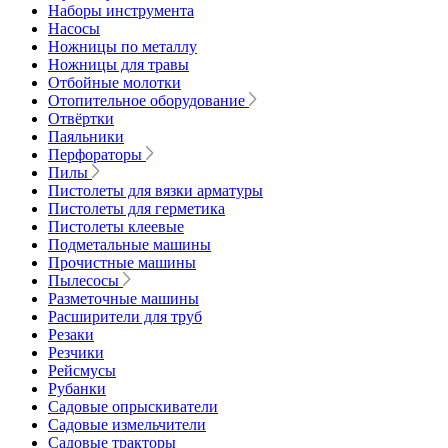
Наборы инструмента
Насосы
Ножницы по металлу
Ножницы для травы
Отбойные молотки
Отопительное оборудование
Отвёртки
Паяльники
Перфораторы
Пилы
Пистолеты для вязки арматуры
Пистолеты для герметика
Пистолеты клеевые
Подметальные машины
Прочистные машины
Пылесосы
Разметочные машины
Расширители для труб
Резаки
Резчики
Рейсмусы
Рубанки
Садовые опрыскиватели
Садовые измельчители
Садовые тракторы