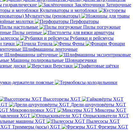
 гидравлические
Заклёпочники
Затирочные
Культиваторы и мотоблоки
Мультитулы (реноваторы)
бойные молотки
Перфораторы
Пилы настольные
Пилы погружные
Пилы цепные
ылесосы
Рубанки и рейсмусы
и тачки
Точила
Фены
Фонари
Шлифмашины ленточные
Шлифмашины щёточные
Машины полировальные
Шовнарезчики
азные диски
Верстаки
умки-держатели поясные
Высоторезы XGT
XGT
Дрели-шуруповёрты XGT
Микроволновки XGT
Миксеры XGT
давления XGT
Опрыскиватели XGT
альные машины XGT
Пылесосы XGT
Триммеры (косы) XGT
Фрезеры XGT