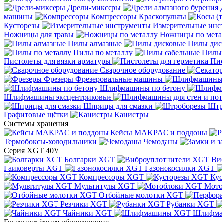
Дрели-миксеры
машины
Компрессоры
Краскопульты
Кусторезы
Измерительные инс
Ножницы для травы
Ножницы по мета
Пилы алмазные
Пилы дис
Пилы по металлу
Пилы
Пистолеты для вязки арматуры
Пис
Сварочное оборудование
Фрезеры
Фрезеровальные машины
Шлифмашины по бетону
Шлифмашины эксцентриковые
Шприцы для смазки
Штр
Графитовые щётки
Канистры
Системы хранения
Кейсы MAKPAC и поддоны
Термобоксы-холодильники
Чемоданы
Серия XGT 40V
Болгарки XGT
Ви
Гайковёрты XGT
Газонокосилки XGT
Компрессоры XGT
Ку
Мультитулы XGT
Мото
Отбойные молотки XGT
Резчики XGT
Рубанки XGT
Чайники XGT
Шлифм
Грузоподъёмное оборудование