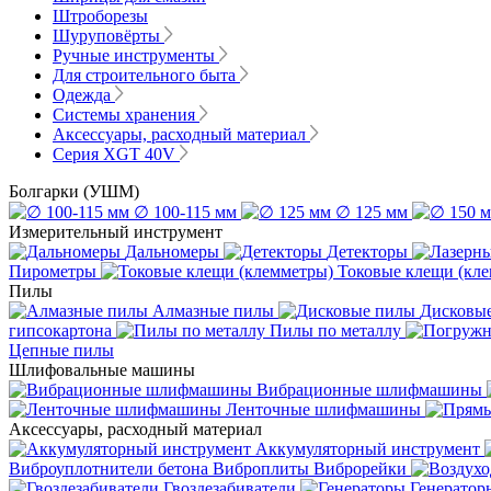
Штроборезы
Шуруповёрты
Ручные инструменты
Для строительного быта
Одежда
Системы хранения
Аксессуары, расходный материал
Серия XGT 40V
Болгарки (УШМ)
∅ 100-115 мм
∅ 125 мм
Измерительный инструмент
Дальномеры
Детекторы
Пирометры
Токовые клещи (кл
Пилы
Алмазные пилы
Дисковы
гипсокартона
Пилы по металлу
Цепные пилы
Шлифовальные машины
Вибрационные шлифмашины
Ленточные шлифмашины
Аксессуары, расходный материал
Аккумуляторный инструмент
Виброуплотнители бетона
Виброплиты
Виброрейки
Гвоздезабиватели
Генератор