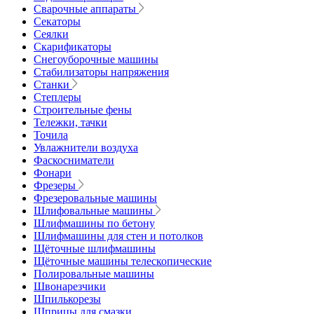
Сварочные аппараты
Секаторы
Сеялки
Скарификаторы
Снегоуборочные машины
Стабилизаторы напряжения
Станки
Степлеры
Строительные фены
Тележки, тачки
Точила
Увлажнители воздуха
Фаскосниматели
Фонари
Фрезеры
Фрезеровальные машины
Шлифовальные машины
Шлифмашины по бетону
Шлифмашины для стен и потолков
Щёточные шлифмашины
Щёточные машины телескопические
Полировальные машины
Швонарезчики
Шпилькорезы
Шприцы для смазки