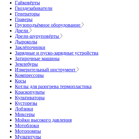
Гайковёрты
Гвоздезабиватели
Генераторы
Граверы
Грузоподъёмное оборудование
Дрели
Дрели-шуруповёрты
Дыроколы
Заклёпочники
Зарядные и пуско-зарядные устройства
Затирочные машины
Землебуры
Измерительный инструмент
Компрессоры
Косы
Котлы для разогрева термопластика
Краскопульты
Культиваторы
Кусторезы
Лобзики
Миксеры
Мойки высокого давления
Мотоблоки
Мотопомпы
Мультитулы