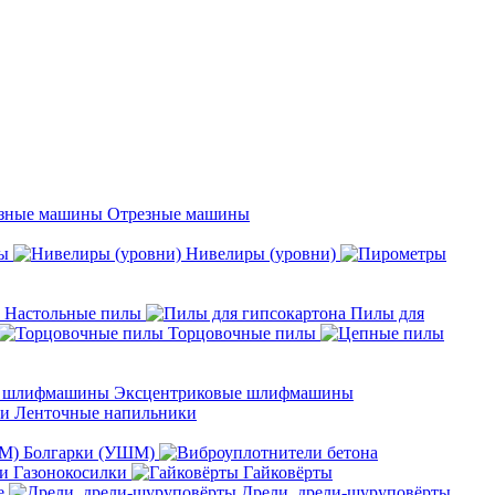
Отрезные машины
ы
Нивелиры (уровни)
Настольные пилы
Пилы для
Торцовочные пилы
Эксцентриковые шлифмашины
Ленточные напильники
Болгарки (УШМ)
Газонокосилки
Гайковёрты
е
Дрели, дрели-шуруповёрты