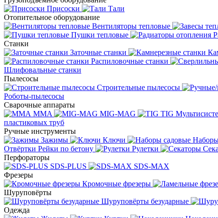
Присоски
Тали
Отопительное оборудование
Вентиляторы тепловые
Пушки тепловые
Р
Станки
Заточные станки
Ка
Распиловочные станки
Шлифовальные станки
Пылесосы
Строительные пылесосы
Роботы-пылесосы
Сварочные аппараты
MMA
MIG-MAG
TIG
Мультисис
пластиковых труб
Ручные инструменты
Зажимы
Ключи
Наборы
Отвёртки
Рейки по бетону
Рулетки
Сек
Перфораторы
SDS-PLUS
SDS-MAX
Фрезеры
Кромочные фрезеры
Шуруповёрты
Шуруповёрты безударные
Одежда