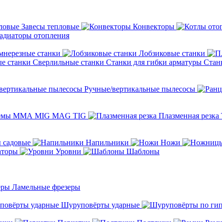
Завесы тепловые
Конвекторы
адиаторы отопления
мнерезные станки
Лобзиковые станки
Сверлильные станки
Станки для гибки арматуры
Стан
Ручные/вертикальные пылесосы
темы ММА MIG MAG TIG
Плазменная резка
 садовые
Напильники
Ножи
аторы
Уровни
Шаблоны
Ламельные фрезеры
Шуруповёрты ударные