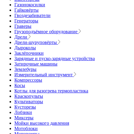
Газонокосилки
Гайковёрты
Гвоздезабиватели
Генераторы
Граверы
Грузоподъёмное оборудование
Дрели
Дрели-шуруповёрты
Дыроколы
Заклёпочники
Зарядные и пуско-зарядные устройства
Затирочные машины
Землебуры
Измерительный инструмент
Компрессоры
Косы
Котлы для разогрева термопластика
Краскопульты
Культиваторы
Кусторезы
Лобзики
Миксеры
Мойки высокого давления
Мотоблоки
Мотопомпы