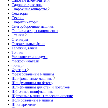
Садовые измельчители
Садовые тракторы
Сварочные аппараты
Секаторы
Сеялки
Скарификаторы
Снегоуборочные машины
Стабилизаторы напряжения
Станки
Степлеры
Строительные фены
Тележки, тачки
Точила
Увлажнители воздуха
Фаскосниматели
Фонари
Фрезеры
Фрезеровальные машины
Шлифовальные машины
Шлифмашины по бетону
Шлифмашины для стен и потолков
Щёточные шлифмашины
Щёточные машины телескопические
Полировальные машины
Швонарезчики