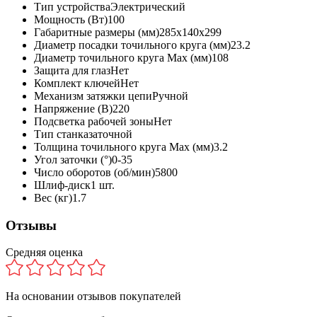
Тип устройства
Электрический
Мощность (Вт)
100
Габаритные размеры (мм)
285х140х299
Диаметр посадки точильного круга (мм)
23.2
Диаметр точильного круга Max (мм)
108
Защита для глаз
Нет
Комплект ключей
Нет
Механизм затяжки цепи
Ручной
Напряжение (В)
220
Подсветка рабочей зоны
Нет
Тип станка
заточной
Толщина точильного круга Max (мм)
3.2
Угол заточки (°)
0-35
Число оборотов (об/мин)
5800
Шлиф-диск
1 шт.
Вес (кг)
1.7
Отзывы
Средняя оценка
На основании
отзывов покупателей