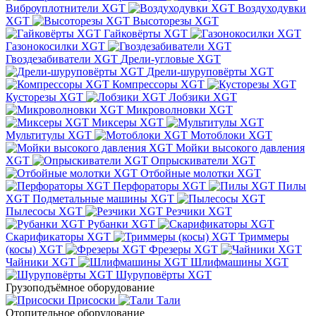
Виброуплотнители XGT
Воздуходувки
XGT
Высоторезы XGT
Гайковёрты XGT
Газонокосилки XGT
Гвоздезабиватели XGT
Дрели-угловые XGT
Дрели-шуруповёрты XGT
Компрессоры XGT
Кусторезы XGT
Лобзики XGT
Микроволновки XGT
Миксеры XGT
Мультитулы XGT
Мотоблоки XGT
Мойки высокого давления
XGT
Опрыскиватели XGT
Отбойные молотки XGT
Перфораторы XGT
Пилы
XGT
Подметальные машины XGT
Пылесосы XGT
Резчики XGT
Рубанки XGT
Скарификаторы XGT
Триммеры
(косы) XGT
Фрезеры XGT
Чайники XGT
Шлифмашины XGT
Шуруповёрты XGT
Грузоподъёмное оборудование
Присоски
Тали
Отопительное оборудование