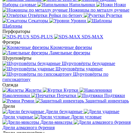
Наборы садовые
Напильники
Ножи
Ножницы по металлу ручные
Отвёртки
Рейки по бетону
Рулетки
Секаторы
Уровни
Шаблоны
Перфораторы
SDS-PLUS
SDS-MAX
Фрезеры
Кромочные фрезеры
Ламельные фрезеры
Шуруповёрты
Шуруповёрты безударные
Шуруповёрты ударные
Шуруповёрты по
гипсокартону
Одежда
Жилеты
Куртки
Наколенники
Перчатки
Подтяжки
Ремни
Защитный инвентарь
Дрели
Дрели безударные
Дрели ударные
Дрели угловые
Дрели-миксеры
Дрели алмазного бурения
Дрели-шуруповёрты