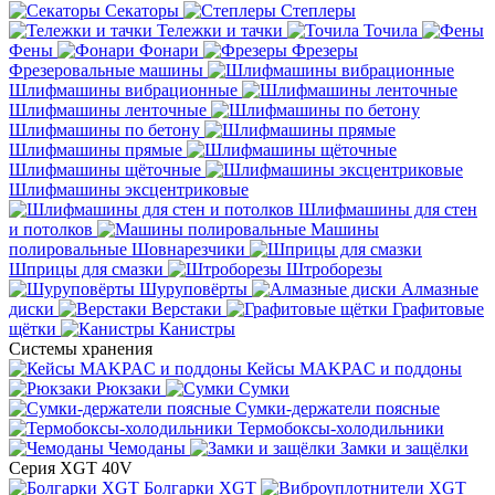
Секаторы
Степлеры
Тележки и тачки
Точила
Фены
Фонари
Фрезеры
Фрезеровальные машины
Шлифмашины вибрационные
Шлифмашины ленточные
Шлифмашины по бетону
Шлифмашины прямые
Шлифмашины щёточные
Шлифмашины эксцентриковые
Шлифмашины для стен
и потолков
Машины
полировальные
Шовнарезчики
Шприцы для смазки
Штроборезы
Шуруповёрты
Алмазные
диски
Верстаки
Графитовые
щётки
Канистры
Системы хранения
Кейсы MAKPAC и поддоны
Рюкзаки
Сумки
Сумки-держатели поясные
Термобоксы-холодильники
Чемоданы
Замки и защёлки
Серия XGT 40V
Болгарки XGT