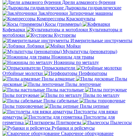
Дрели алмазного бурения
Дыроколы гидравлические
Заклёпочники
Затирочные машины
Компрессоры
Краскопульты
Косы (триммеры)
Кофеварки
Культиваторы и
мотоблоки
Кусторезы
Измерительные инструменты
Лобзики
Мойки
Мультитулы (реноваторы)
Ножницы для травы
Ножницы по металлу
Опрыскиватели
Отбойные молотки
Перфораторы
Пилы алмазные
Пилы
дисковые
Пилы ленточные
Пилы настольные
Пилы погружные
Пилы по металлу
Пилы сабельные
Пилы торцовочные
Пилы цепные
Пистолеты для вязки
арматуры
Пистолеты для
герметика
Плиткорезы
Пылесосы
Рубанки и рейсмусы
Сварочное оборудование