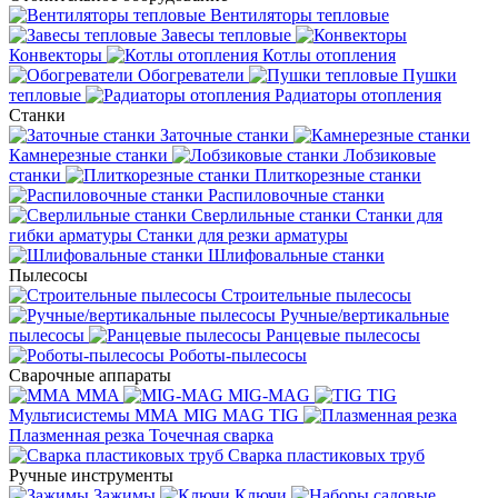
Вентиляторы тепловые
Завесы тепловые
Конвекторы
Котлы отопления
Обогреватели
Пушки
тепловые
Радиаторы отопления
Станки
Заточные станки
Камнерезные станки
Лобзиковые
станки
Плиткорезные станки
Распиловочные станки
Сверлильные станки
Станки для
гибки арматуры
Станки для резки арматуры
Шлифовальные станки
Пылесосы
Строительные пылесосы
Ручные/вертикальные
пылесосы
Ранцевые пылесосы
Роботы-пылесосы
Сварочные аппараты
MMA
MIG-MAG
TIG
Мультисистемы ММА MIG MAG TIG
Плазменная резка
Точечная сварка
Cварка пластиковых труб
Ручные инструменты
Зажимы
Ключи