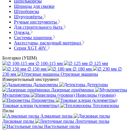
Шпилькорезы
Шприцы для смазки
Штроборезы
Шуруповёрты
Ручные инструменты
Для строительного быта
Одежда
Системы хранения
Аксессуары, расходный материал
Серия XGT 40V
Болгарки (УШМ)
∅ 100-115 мм
∅ 125 мм
∅ 150 мм
∅ 180 мм
∅
230 мм
Отрезные машины
Измерительный инструмент
Дальномеры
Детекторы
Лазерные приёмники
Мультиметры
Нивелиры (уровни)
Пирометры
Токовые клещи (клемметры)
Тепловизоры
Пилы
Алмазные пилы
Дисковые пилы
Ленточные пилы
Настольные пилы