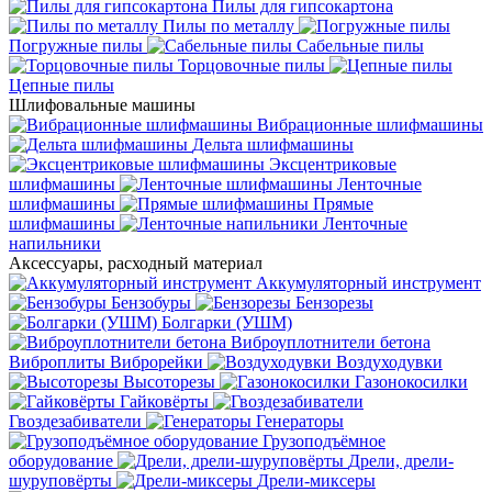
Пилы для гипсокартона
Пилы по металлу
Погружные пилы
Сабельные пилы
Торцовочные пилы
Цепные пилы
Шлифовальные машины
Вибрационные шлифмашины
Дельта шлифмашины
Эксцентриковые
шлифмашины
Ленточные
шлифмашины
Прямые
шлифмашины
Ленточные
напильники
Аксессуары, расходный материал
Аккумуляторный инструмент
Бензобуры
Бензорезы
Болгарки (УШМ)
Виброуплотнители бетона
Виброплиты
Виброрейки
Воздуходувки
Высоторезы
Газонокосилки
Гайковёрты
Гвоздезабиватели
Генераторы
Грузоподъёмное
оборудование
Дрели, дрели-
шуруповёрты
Дрели-миксеры