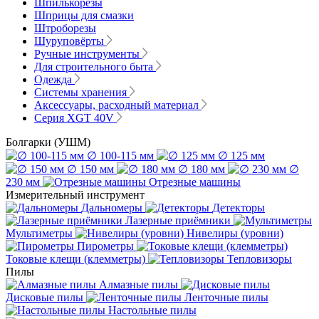
Шпилькорезы
Шприцы для смазки
Штроборезы
Шуруповёрты
Ручные инструменты
Для строительного быта
Одежда
Системы хранения
Аксессуары, расходный материал
Серия XGT 40V
Болгарки (УШМ)
∅ 100-115 мм
∅ 125 мм
∅ 150 мм
∅ 180 мм
∅
230 мм
Отрезные машины
Измерительный инструмент
Дальномеры
Детекторы
Лазерные приёмники
Мультиметры
Нивелиры (уровни)
Пирометры
Токовые клещи (клемметры)
Тепловизоры
Пилы
Алмазные пилы
Дисковые пилы
Ленточные пилы
Настольные пилы