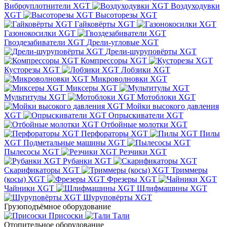
Виброуплотнители XGT
Воздуходувки
XGT
Высоторезы XGT
Гайковёрты XGT
Газонокосилки XGT
Гвоздезабиватели XGT
Дрели-угловые XGT
Дрели-шуруповёрты XGT
Компрессоры XGT
Кусторезы XGT
Лобзики XGT
Микроволновки XGT
Миксеры XGT
Мультитулы XGT
Мотоблоки XGT
Мойки высокого давления
XGT
Опрыскиватели XGT
Отбойные молотки XGT
Перфораторы XGT
Пилы
XGT
Подметальные машины XGT
Пылесосы XGT
Резчики XGT
Рубанки XGT
Скарификаторы XGT
Триммеры
(косы) XGT
Фрезеры XGT
Чайники XGT
Шлифмашины XGT
Шуруповёрты XGT
Грузоподъёмное оборудование
Присоски
Тали
Отопительное оборудование