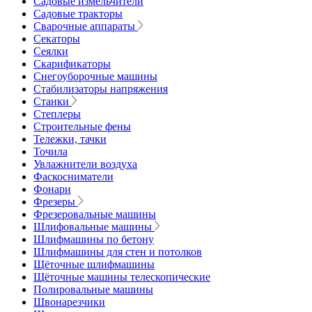
Садовые измельчители
Садовые тракторы
Сварочные аппараты
Секаторы
Сеялки
Скарификаторы
Снегоуборочные машины
Стабилизаторы напряжения
Станки
Степлеры
Строительные фены
Тележки, тачки
Точила
Увлажнители воздуха
Фаскосниматели
Фонари
Фрезеры
Фрезеровальные машины
Шлифовальные машины
Шлифмашины по бетону
Шлифмашины для стен и потолков
Щёточные шлифмашины
Щёточные машины телескопические
Полировальные машины
Швонарезчики