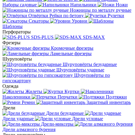
Наборы садовые
Напильники
Ножи
Ножницы по металлу ручные
Отвёртки
Рейки по бетону
Рулетки
Секаторы
Уровни
Шаблоны
Перфораторы
SDS-PLUS
SDS-MAX
Фрезеры
Кромочные фрезеры
Ламельные фрезеры
Шуруповёрты
Шуруповёрты безударные
Шуруповёрты ударные
Шуруповёрты по
гипсокартону
Одежда
Жилеты
Куртки
Наколенники
Перчатки
Подтяжки
Ремни
Защитный инвентарь
Дрели
Дрели безударные
Дрели ударные
Дрели угловые
Дрели-миксеры
Дрели алмазного бурения
Дрели-шуруповёрты