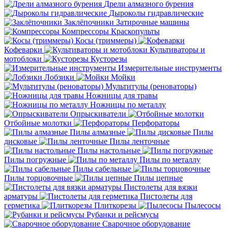
Дрели алмазного бурения
Дыроколы гидравлические
Заклёпочники
Затирочные машины
Компрессоры
Краскопульты
Косы (триммеры)
Кофеварки
Культиваторы и
мотоблоки
Кусторезы
Измерительные инструменты
Лобзики
Мойки
Мультитулы (реноваторы)
Ножницы для травы
Ножницы по металлу
Опрыскиватели
Отбойные молотки
Перфораторы
Пилы алмазные
Пилы
дисковые
Пилы ленточные
Пилы настольные
Пилы погружные
Пилы по металлу
Пилы сабельные
Пилы торцовочные
Пилы цепные
Пистолеты для вязки
арматуры
Пистолеты для
герметика
Плиткорезы
Пылесосы
Рубанки и рейсмусы
Сварочное оборудование