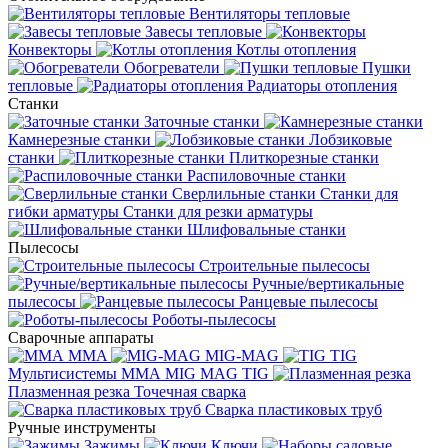
Вентиляторы тепловые
Завесы тепловые
Конвекторы
Котлы отопления
Обогреватели
Пушки
тепловые
Радиаторы отопления
Станки
Заточные станки
Камнерезные станки
Лобзиковые
станки
Плиткорезные станки
Распиловочные станки
Сверлильные станки
Станки для
гибки арматуры
Станки для резки арматуры
Шлифовальные станки
Пылесосы
Строительные пылесосы
Ручные/вертикальные
пылесосы
Ранцевые пылесосы
Роботы-пылесосы
Сварочные аппараты
MMA
MIG-MAG
TIG
Мультисистемы ММА MIG MAG TIG
Плазменная резка
Точечная сварка
Cварка пластиковых труб
Ручные инструменты
Зажимы
Ключи