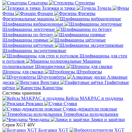
Секаторы
Степлеры
Тележки и тачки
Точила
Фены
Фонари
Фрезеры
Фрезеровальные машины
Шлифмашины вибрационные
Шлифмашины ленточные
Шлифмашины по бетону
Шлифмашины прямые
Шлифмашины щёточные
Шлифмашины эксцентриковые
Шлифмашины для стен
и потолков
Машины
полировальные
Шовнарезчики
Шприцы для смазки
Штроборезы
Шуруповёрты
Алмазные
диски
Верстаки
Графитовые
щётки
Канистры
Системы хранения
Кейсы MAKPAC и поддоны
Рюкзаки
Сумки
Сумки-держатели поясные
Термобоксы-холодильники
Чемоданы
Замки и защёлки
Серия XGT 40V
Болгарки XGT