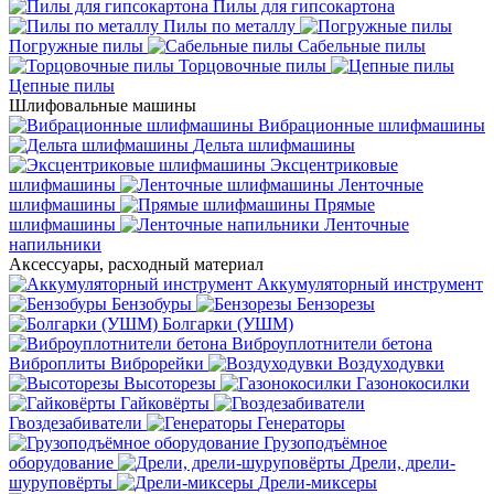
Пилы для гипсокартона
Пилы по металлу
Погружные пилы
Сабельные пилы
Торцовочные пилы
Цепные пилы
Шлифовальные машины
Вибрационные шлифмашины
Дельта шлифмашины
Эксцентриковые
шлифмашины
Ленточные
шлифмашины
Прямые
шлифмашины
Ленточные
напильники
Аксессуары, расходный материал
Аккумуляторный инструмент
Бензобуры
Бензорезы
Болгарки (УШМ)
Виброуплотнители бетона
Виброплиты
Виброрейки
Воздуходувки
Высоторезы
Газонокосилки
Гайковёрты
Гвоздезабиватели
Генераторы
Грузоподъёмное
оборудование
Дрели, дрели-
шуруповёрты
Дрели-миксеры