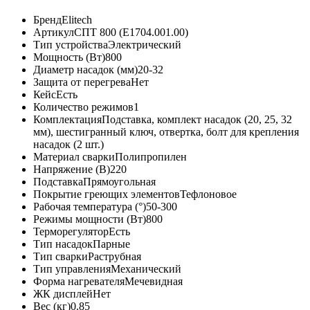
Бренд
Elitech
Артикул
СПТ 800 (E1704.001.00)
Тип устройства
Электрический
Мощность (Вт)
800
Диаметр насадок (мм)
20-32
Защита от перегрева
Нет
Кейс
Есть
Количество режимов
1
Комплектация
Подставка, комплект насадок (20, 25, 32
мм), шестигранный ключ, отвертка, болт для крепления
насадок (2 шт.)
Материал сварки
Полипропилен
Напряжение (В)
220
Подставка
Прямоугольная
Покрытие греющих элементов
Тефлоновое
Рабочая температура (°)
50-300
Режимы мощности (Вт)
800
Терморегулятор
Есть
Тип насадок
Парные
Тип сварки
Раструбная
Тип управления
Механический
Форма нагревателя
Мечевидная
ЖК дисплей
Нет
Вес (кг)
0.85