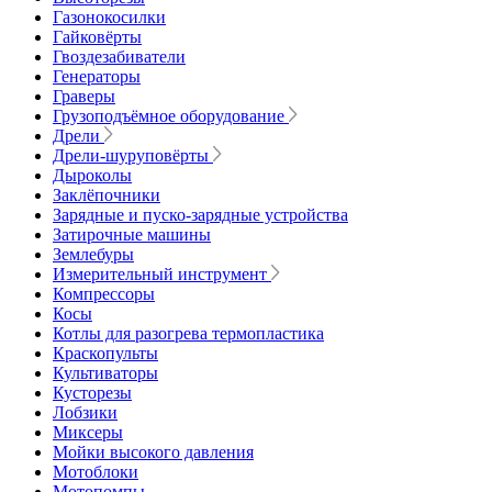
Газонокосилки
Гайковёрты
Гвоздезабиватели
Генераторы
Граверы
Грузоподъёмное оборудование
Дрели
Дрели-шуруповёрты
Дыроколы
Заклёпочники
Зарядные и пуско-зарядные устройства
Затирочные машины
Землебуры
Измерительный инструмент
Компрессоры
Косы
Котлы для разогрева термопластика
Краскопульты
Культиваторы
Кусторезы
Лобзики
Миксеры
Мойки высокого давления
Мотоблоки
Мотопомпы