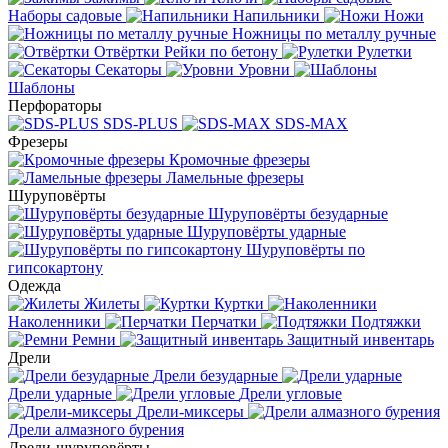
Наборы садовые
Напильники
Ножи
Ножницы по металлу ручные
Отвёртки
Рейки по бетону
Рулетки
Секаторы
Уровни
Шаблоны
Перфораторы
SDS-PLUS
SDS-MAX
Фрезеры
Кромочные фрезеры
Ламельные фрезеры
Шуруповёрты
Шуруповёрты безударные
Шуруповёрты ударные
Шуруповёрты по
гипсокартону
Одежда
Жилеты
Куртки
Наколенники
Перчатки
Подтяжки
Ремни
Защитный инвентарь
Дрели
Дрели безударные
Дрели ударные
Дрели угловые
Дрели-миксеры
Дрели алмазного бурения
Дрели-шуруповёрты