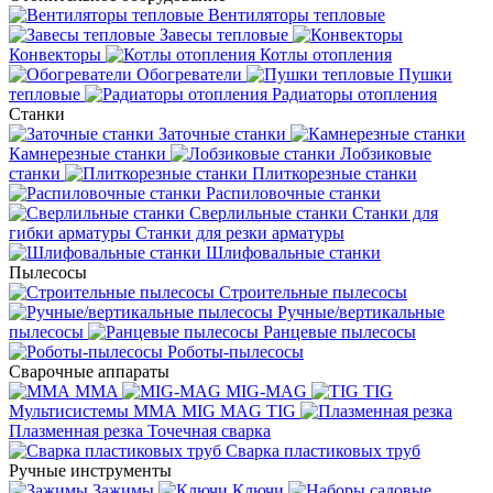
Вентиляторы тепловые
Завесы тепловые
Конвекторы
Котлы отопления
Обогреватели
Пушки
тепловые
Радиаторы отопления
Станки
Заточные станки
Камнерезные станки
Лобзиковые
станки
Плиткорезные станки
Распиловочные станки
Сверлильные станки
Станки для
гибки арматуры
Станки для резки арматуры
Шлифовальные станки
Пылесосы
Строительные пылесосы
Ручные/вертикальные
пылесосы
Ранцевые пылесосы
Роботы-пылесосы
Сварочные аппараты
MMA
MIG-MAG
TIG
Мультисистемы ММА MIG MAG TIG
Плазменная резка
Точечная сварка
Cварка пластиковых труб
Ручные инструменты
Зажимы
Ключи