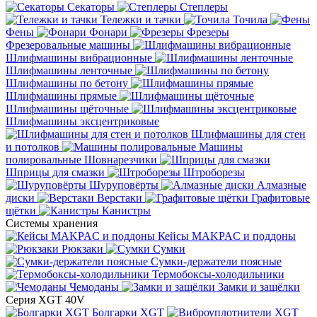
Секаторы
Степлеры
Тележки и тачки
Точила
Фены
Фонари
Фрезеры
Фрезеровальные машины
Шлифмашины вибрационные
Шлифмашины ленточные
Шлифмашины по бетону
Шлифмашины прямые
Шлифмашины щёточные
Шлифмашины эксцентриковые
Шлифмашины для стен
и потолков
Машины
полировальные
Шовнарезчики
Шприцы для смазки
Штроборезы
Шуруповёрты
Алмазные
диски
Верстаки
Графитовые
щётки
Канистры
Системы хранения
Кейсы MAKPAC и поддоны
Рюкзаки
Сумки
Сумки-держатели поясные
Термобоксы-холодильники
Чемоданы
Замки и защёлки
Серия XGT 40V
Болгарки XGT