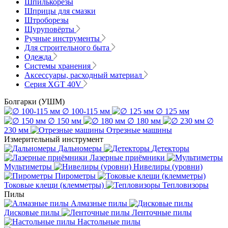
Шпилькорезы
Шприцы для смазки
Штроборезы
Шуруповёрты
Ручные инструменты
Для строительного быта
Одежда
Системы хранения
Аксессуары, расходный материал
Серия XGT 40V
Болгарки (УШМ)
∅ 100-115 мм
∅ 125 мм
∅ 150 мм
∅ 180 мм
∅
230 мм
Отрезные машины
Измерительный инструмент
Дальномеры
Детекторы
Лазерные приёмники
Мультиметры
Нивелиры (уровни)
Пирометры
Токовые клещи (клемметры)
Тепловизоры
Пилы
Алмазные пилы
Дисковые пилы
Ленточные пилы
Настольные пилы