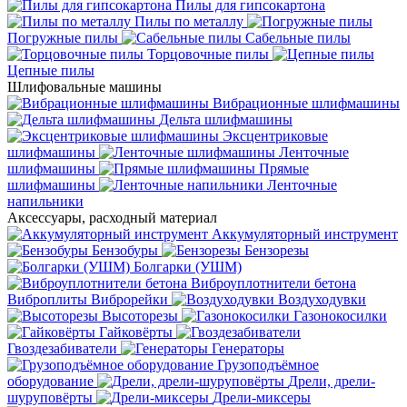
Пилы для гипсокартона
Пилы по металлу
Погружные пилы
Сабельные пилы
Торцовочные пилы
Цепные пилы
Шлифовальные машины
Вибрационные шлифмашины
Дельта шлифмашины
Эксцентриковые
шлифмашины
Ленточные
шлифмашины
Прямые
шлифмашины
Ленточные
напильники
Аксессуары, расходный материал
Аккумуляторный инструмент
Бензобуры
Бензорезы
Болгарки (УШМ)
Виброуплотнители бетона
Виброплиты
Виброрейки
Воздуходувки
Высоторезы
Газонокосилки
Гайковёрты
Гвоздезабиватели
Генераторы
Грузоподъёмное
оборудование
Дрели, дрели-
шуруповёрты
Дрели-миксеры