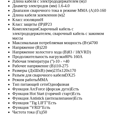
Длина кабеля с электрододержателем (м)
3
Диаметр электродов (мм)
1.6-4.0
Диапазон сварочного тока в режиме ММА (А)
10-160
Длина кабеля заземления (м)
2
Класс изоляции
Н
Класс защиты (IP)
IP23
Комплектация
Сварочный кабель с
электрододержателем, сварочный кабель с зажимом
массы
Максимальная потребляемая мощность (Вт)
4700
Напряжение (В)
220
Напряжение холостого хода (В)
83 / 18(VRD)
Продолжительность нагрузки
80% 160А
Рабочая температура (°)
-10 - +40
Рабочее напряжение (В)
110-275
Размеры (ДxШxВ) (мм)
235х120х170
Разъем для сварочного кабеля
DX25
Режим работы
MMA
Тип питающей сети
Однофазная
Функция ArcForce (форсаж дуги)
Есть
Функция Hot Start (горячий старт)
Есть
Функция Antistick (антизалипание)
Есть
Функция "Tig LIFT"
Есть
Функция "VRD"
Есть
Частота тока (Гц)
50