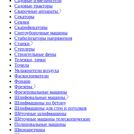
Садовые измельчители
Садовые тракторы
Сварочные аппараты
Секаторы
Сеялки
Скарификаторы
Снегоуборочные машины
Стабилизаторы напряжения
Станки
Степлеры
Строительные фены
Тележки, тачки
Точила
Увлажнители воздуха
Фаскосниматели
Фонари
Фрезеры
Фрезеровальные машины
Шлифовальные машины
Шлифмашины по бетону
Шлифмашины для стен и потолков
Щёточные шлифмашины
Щёточные машины телескопические
Полировальные машины
Швонарезчики