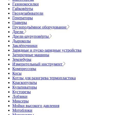
Газонокосилки
Гайковёрты
Гвоздезабиватели
Генераторы
Граверы
Грузоподъёмное оборудование
Дрели
Дрели-шуруповёрты
Дыроколы
Заклёпочники
Зарядные и пуско-зарядные устройства
Затирочные машины
Землебуры
Измерительный инструмент
Компрессоры
Косы
Котлы для разогрева термопластика
Краскопульты
Культиваторы
Кусторезы
Лобзики
Миксеры
Мойки высокого давления
Мотоблоки
Мотопомпы