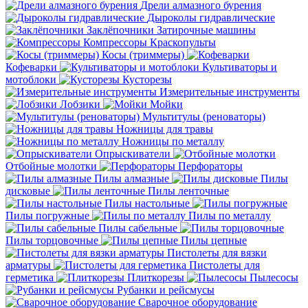
Дрели алмазного бурения
Дыроколы гидравлические
Заклёпочники
Затирочные машины
Компрессоры
Краскопульты
Косы (триммеры)
Кофеварки
Культиваторы и
мотоблоки
Кусторезы
Измерительные инструменты
Лобзики
Мойки
Мультитулы (реноваторы)
Ножницы для травы
Ножницы по металлу
Опрыскиватели
Отбойные молотки
Перфораторы
Пилы алмазные
Пилы
дисковые
Пилы ленточные
Пилы настольные
Пилы погружные
Пилы по металлу
Пилы сабельные
Пилы торцовочные
Пилы цепные
Пистолеты для вязки
арматуры
Пистолеты для
герметика
Плиткорезы
Пылесосы
Рубанки и рейсмусы
Сварочное оборудование