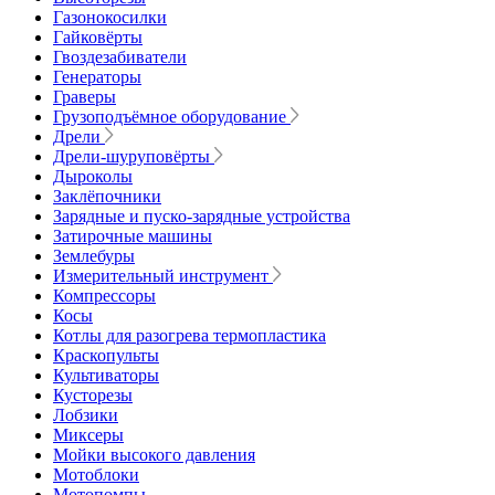
Газонокосилки
Гайковёрты
Гвоздезабиватели
Генераторы
Граверы
Грузоподъёмное оборудование
Дрели
Дрели-шуруповёрты
Дыроколы
Заклёпочники
Зарядные и пуско-зарядные устройства
Затирочные машины
Землебуры
Измерительный инструмент
Компрессоры
Косы
Котлы для разогрева термопластика
Краскопульты
Культиваторы
Кусторезы
Лобзики
Миксеры
Мойки высокого давления
Мотоблоки
Мотопомпы