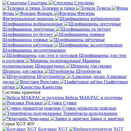
Секаторы
Степлеры
Тележки и тачки
Точила
Фены
Фонари
Фрезеры
Фрезеровальные машины
Шлифмашины вибрационные
Шлифмашины ленточные
Шлифмашины по бетону
Шлифмашины прямые
Шлифмашины щёточные
Шлифмашины эксцентриковые
Шлифмашины для стен
и потолков
Машины
полировальные
Шовнарезчики
Шприцы для смазки
Штроборезы
Шуруповёрты
Алмазные
диски
Верстаки
Графитовые
щётки
Канистры
Системы хранения
Кейсы MAKPAC и поддоны
Рюкзаки
Сумки
Сумки-держатели поясные
Термобоксы-холодильники
Чемоданы
Замки и защёлки
Серия XGT 40V
Болгарки XGT