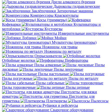
Дрели алмазного бурения
Дыроколы гидравлические
Заклёпочники
Затирочные машины
Компрессоры
Краскопульты
Косы (триммеры)
Кофеварки
Культиваторы и
мотоблоки
Кусторезы
Измерительные инструменты
Лобзики
Мойки
Мультитулы (реноваторы)
Ножницы для травы
Ножницы по металлу
Опрыскиватели
Отбойные молотки
Перфораторы
Пилы алмазные
Пилы
дисковые
Пилы ленточные
Пилы настольные
Пилы погружные
Пилы по металлу
Пилы сабельные
Пилы торцовочные
Пилы цепные
Пистолеты для вязки
арматуры
Пистолеты для
герметика
Плиткорезы
Пылесосы
Рубанки и рейсмусы
Сварочное оборудование