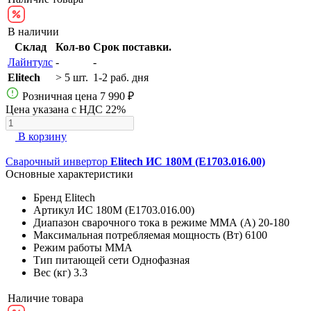
В наличии
Склад
Кол-во
Срок поставки.
Лайнтулс
-
-
Elitech
> 5 шт.
1-2 раб. дня
Розничная цена
7 990 ₽
Цена указана с НДС 22%
В корзину
Сварочный инвертор
Elitech ИС 180М (E1703.016.00)
Основные характеристики
Бренд
Elitech
Артикул
ИС 180М (E1703.016.00)
Диапазон сварочного тока в режиме ММА (А)
20-180
Максимальная потребляемая мощность (Вт)
6100
Режим работы
MMA
Тип питающей сети
Однофазная
Вес (кг)
3.3
Наличие товара