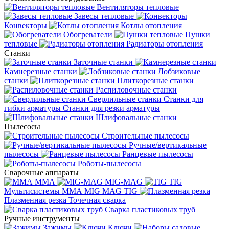
Вентиляторы тепловые
Завесы тепловые
Конвекторы
Котлы отопления
Обогреватели
Пушки
тепловые
Радиаторы отопления
Станки
Заточные станки
Камнерезные станки
Лобзиковые
станки
Плиткорезные станки
Распиловочные станки
Сверлильные станки
Станки для
гибки арматуры
Станки для резки арматуры
Шлифовальные станки
Пылесосы
Строительные пылесосы
Ручные/вертикальные
пылесосы
Ранцевые пылесосы
Роботы-пылесосы
Сварочные аппараты
MMA
MIG-MAG
TIG
Мультисистемы ММА MIG MAG TIG
Плазменная резка
Точечная сварка
Cварка пластиковых труб
Ручные инструменты
Зажимы
Ключи