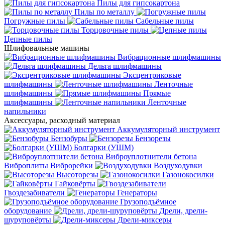
Пилы для гипсокартона
Пилы по металлу
Погружные пилы
Сабельные пилы
Торцовочные пилы
Цепные пилы
Шлифовальные машины
Вибрационные шлифмашины
Дельта шлифмашины
Эксцентриковые
шлифмашины
Ленточные
шлифмашины
Прямые
шлифмашины
Ленточные
напильники
Аксессуары, расходный материал
Аккумуляторный инструмент
Бензобуры
Бензорезы
Болгарки (УШМ)
Виброуплотнители бетона
Виброплиты
Виброрейки
Воздуходувки
Высоторезы
Газонокосилки
Гайковёрты
Гвоздезабиватели
Генераторы
Грузоподъёмное
оборудование
Дрели, дрели-
шуруповёрты
Дрели-миксеры