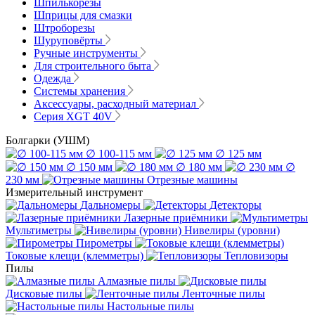
Шпилькорезы
Шприцы для смазки
Штроборезы
Шуруповёрты
Ручные инструменты
Для строительного быта
Одежда
Системы хранения
Аксессуары, расходный материал
Серия XGT 40V
Болгарки (УШМ)
∅ 100-115 мм
∅ 125 мм
∅ 150 мм
∅ 180 мм
∅
230 мм
Отрезные машины
Измерительный инструмент
Дальномеры
Детекторы
Лазерные приёмники
Мультиметры
Нивелиры (уровни)
Пирометры
Токовые клещи (клемметры)
Тепловизоры
Пилы
Алмазные пилы
Дисковые пилы
Ленточные пилы
Настольные пилы