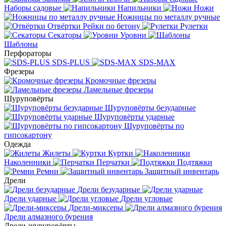
Наборы садовые
Напильники
Ножи
Ножницы по металлу ручные
Отвёртки
Рейки по бетону
Рулетки
Секаторы
Уровни
Шаблоны
Перфораторы
SDS-PLUS
SDS-MAX
Фрезеры
Кромочные фрезеры
Ламельные фрезеры
Шуруповёрты
Шуруповёрты безударные
Шуруповёрты ударные
Шуруповёрты по
гипсокартону
Одежда
Жилеты
Куртки
Наколенники
Перчатки
Подтяжки
Ремни
Защитный инвентарь
Дрели
Дрели безударные
Дрели ударные
Дрели угловые
Дрели-миксеры
Дрели алмазного бурения
Дрели-шуруповёрты