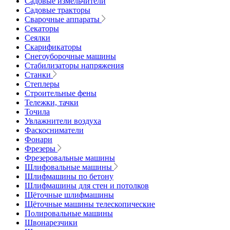
Садовые измельчители
Садовые тракторы
Сварочные аппараты
Секаторы
Сеялки
Скарификаторы
Снегоуборочные машины
Стабилизаторы напряжения
Станки
Степлеры
Строительные фены
Тележки, тачки
Точила
Увлажнители воздуха
Фаскосниматели
Фонари
Фрезеры
Фрезеровальные машины
Шлифовальные машины
Шлифмашины по бетону
Шлифмашины для стен и потолков
Щёточные шлифмашины
Щёточные машины телескопические
Полировальные машины
Швонарезчики