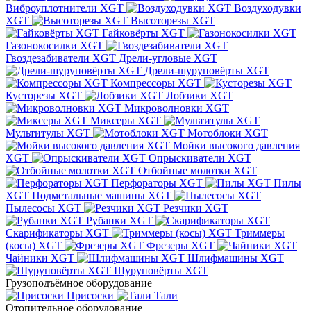
Виброуплотнители XGT
Воздуходувки
XGT
Высоторезы XGT
Гайковёрты XGT
Газонокосилки XGT
Гвоздезабиватели XGT
Дрели-угловые XGT
Дрели-шуруповёрты XGT
Компрессоры XGT
Кусторезы XGT
Лобзики XGT
Микроволновки XGT
Миксеры XGT
Мультитулы XGT
Мотоблоки XGT
Мойки высокого давления
XGT
Опрыскиватели XGT
Отбойные молотки XGT
Перфораторы XGT
Пилы
XGT
Подметальные машины XGT
Пылесосы XGT
Резчики XGT
Рубанки XGT
Скарификаторы XGT
Триммеры
(косы) XGT
Фрезеры XGT
Чайники XGT
Шлифмашины XGT
Шуруповёрты XGT
Грузоподъёмное оборудование
Присоски
Тали
Отопительное оборудование