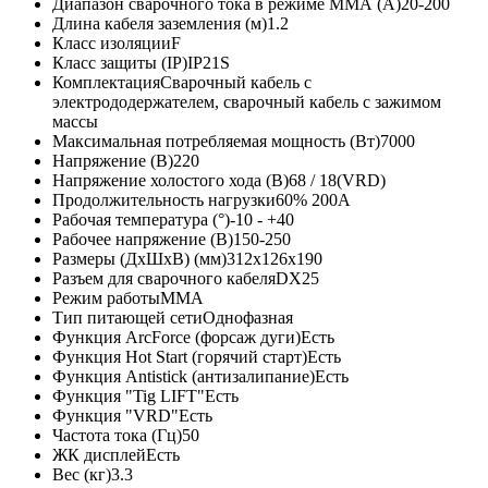
Диапазон сварочного тока в режиме ММА (А)
20-200
Длина кабеля заземления (м)
1.2
Класс изоляции
F
Класс защиты (IP)
IP21S
Комплектация
Сварочный кабель с
электрододержателем, сварочный кабель с зажимом
массы
Максимальная потребляемая мощность (Вт)
7000
Напряжение (В)
220
Напряжение холостого хода (В)
68 / 18(VRD)
Продолжительность нагрузки
60% 200А
Рабочая температура (°)
-10 - +40
Рабочее напряжение (В)
150-250
Размеры (ДxШxВ) (мм)
312х126х190
Разъем для сварочного кабеля
DX25
Режим работы
MMA
Тип питающей сети
Однофазная
Функция ArcForce (форсаж дуги)
Есть
Функция Hot Start (горячий старт)
Есть
Функция Antistick (антизалипание)
Есть
Функция "Tig LIFT"
Есть
Функция "VRD"
Есть
Частота тока (Гц)
50
ЖК дисплей
Есть
Вес (кг)
3.3