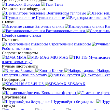
Присоски
Тали
Отопительное оборудование
Вентиляторы тепловые
Пушки тепловые
Р
Станки
Заточные станки
Ка
Распиловочные станки
Шлифовальные станки
Пылесосы
Строительные пылесосы
Роботы-пылесосы
Сварочные аппараты
MMA
MIG-MAG
TIG
Мультисис
пластиковых труб
Ручные инструменты
Зажимы
Ключи
Наборы
Отвёртки
Рейки по бетону
Рулетки
Сек
Перфораторы
SDS-PLUS
SDS-MAX
Фрезеры
Кромочные фрезеры
Шуруповёрты
Шуруповёрты безударные
Одежда