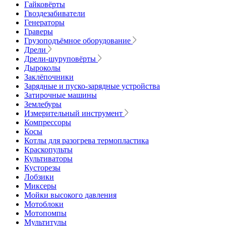
Гайковёрты
Гвоздезабиватели
Генераторы
Граверы
Грузоподъёмное оборудование
Дрели
Дрели-шуруповёрты
Дыроколы
Заклёпочники
Зарядные и пуско-зарядные устройства
Затирочные машины
Землебуры
Измерительный инструмент
Компрессоры
Косы
Котлы для разогрева термопластика
Краскопульты
Культиваторы
Кусторезы
Лобзики
Миксеры
Мойки высокого давления
Мотоблоки
Мотопомпы
Мультитулы