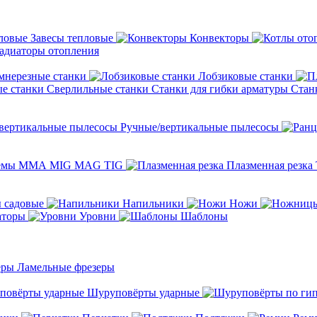
Завесы тепловые
Конвекторы
адиаторы отопления
мнерезные станки
Лобзиковые станки
Сверлильные станки
Станки для гибки арматуры
Стан
Ручные/вертикальные пылесосы
темы ММА MIG MAG TIG
Плазменная резка
 садовые
Напильники
Ножи
аторы
Уровни
Шаблоны
Ламельные фрезеры
Шуруповёрты ударные