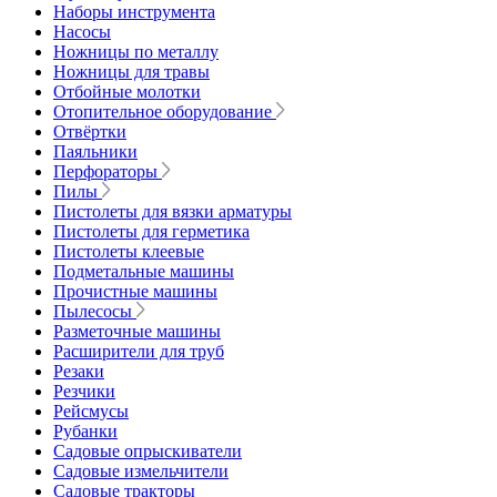
Наборы инструмента
Насосы
Ножницы по металлу
Ножницы для травы
Отбойные молотки
Отопительное оборудование
Отвёртки
Паяльники
Перфораторы
Пилы
Пистолеты для вязки арматуры
Пистолеты для герметика
Пистолеты клеевые
Подметальные машины
Прочистные машины
Пылесосы
Разметочные машины
Расширители для труб
Резаки
Резчики
Рейсмусы
Рубанки
Садовые опрыскиватели
Садовые измельчители
Садовые тракторы