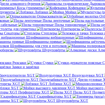
Дрели алмазного бурения
Дыроколы
Косы (триммеры)
Кофеварки
трументы
Лобзики
Мойки
ллу
Опрыскиватели
От
ковые
Пилы ленточные
 сабельные
Пилы торцовочные
толеты для герметика
Плиткорезы
П
Секаторы
Степлеры
Тележки 
Шлифмашины вибрационные
Шлифмашины прямые
Шлифмашины для стен и потолков
оборезы
Шуруповёрты
Алм
Рюкзаки
Сумки
С
Замки и защёлки
броуплотнители XGT
Воздуходувки XGT
Гвоздезабиватели XGT
Дрели-угловые 
сторезы XGT
Лобзики XGT
блоки XGT
Мойки высокого 
Перфораторы XGT
Пилы XGT
Подмет
Скарификаторы XGT
ашины XGT
Шуруповёрты XGT