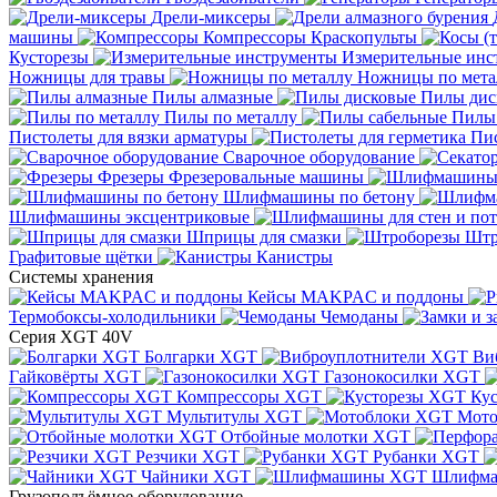
Дрели-миксеры
машины
Компрессоры
Краскопульты
Кусторезы
Измерительные инс
Ножницы для травы
Ножницы по мета
Пилы алмазные
Пилы дис
Пилы по металлу
Пилы
Пистолеты для вязки арматуры
Пис
Сварочное оборудование
Фрезеры
Фрезеровальные машины
Шлифмашины по бетону
Шлифмашины эксцентриковые
Шприцы для смазки
Штр
Графитовые щётки
Канистры
Системы хранения
Кейсы MAKPAC и поддоны
Термобоксы-холодильники
Чемоданы
Серия XGT 40V
Болгарки XGT
Ви
Гайковёрты XGT
Газонокосилки XGT
Компрессоры XGT
Ку
Мультитулы XGT
Мото
Отбойные молотки XGT
Резчики XGT
Рубанки XGT
Чайники XGT
Шлифм
Грузоподъёмное оборудование