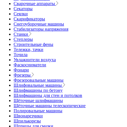
Сварочные аппараты
Секаторы
Сеялки
Скарификаторы
Снегоуборочные машины
Стабилизаторы напряжения
Станки
Степлеры
Строительные фены
Тележки, тачки
Точила
Увлажнители воздуха
Фаскосниматели
Фонари
Фрезеры
Фрезеровальные машины
Шлифовальные машины
Шлифмашины по бетону
Шлифмашины для стен и потолков
Щёточные шлифмашины
Щёточные машины телескопические
Полировальные машины
Швонарезчики
Шпилькорезы
Шприцы для смазки