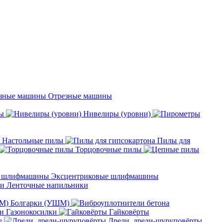
Отрезные машины
ы
Нивелиры (уровни)
Настольные пилы
Пилы для
Торцовочные пилы
Эксцентриковые шлифмашины
Ленточные напильники
Болгарки (УШМ)
Газонокосилки
Гайковёрты
е
Дрели, дрели-шуруповёрты