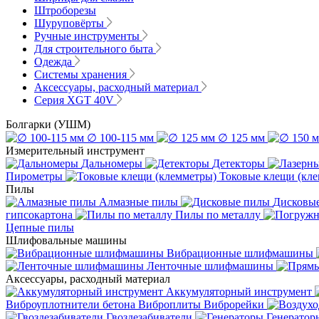
Штроборезы
Шуруповёрты
Ручные инструменты
Для строительного быта
Одежда
Системы хранения
Аксессуары, расходный материал
Серия XGT 40V
Болгарки (УШМ)
∅ 100-115 мм
∅ 125 мм
Измерительный инструмент
Дальномеры
Детекторы
Пирометры
Токовые клещи (кл
Пилы
Алмазные пилы
Дисковы
гипсокартона
Пилы по металлу
Цепные пилы
Шлифовальные машины
Вибрационные шлифмашины
Ленточные шлифмашины
Аксессуары, расходный материал
Аккумуляторный инструмент
Виброуплотнители бетона
Виброплиты
Виброрейки
Гвоздезабиватели
Генератор