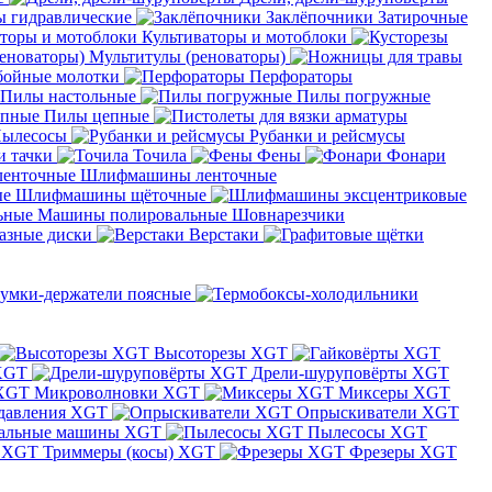
 гидравлические
Заклёпочники
Затирочные
Культиваторы и мотоблоки
Мультитулы (реноваторы)
бойные молотки
Перфораторы
Пилы настольные
Пилы погружные
Пилы цепные
ылесосы
Рубанки и рейсмусы
и тачки
Точила
Фены
Фонари
Шлифмашины ленточные
Шлифмашины щёточные
Машины полировальные
Шовнарезчики
азные диски
Верстаки
умки-держатели поясные
Высоторезы XGT
XGT
Дрели-шуруповёрты XGT
Микроволновки XGT
Миксеры XGT
давления XGT
Опрыскиватели XGT
альные машины XGT
Пылесосы XGT
Триммеры (косы) XGT
Фрезеры XGT