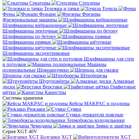
Секаторы
Степлеры
Тележки и тачки
Точила
Фены
Фонари
Фрезеры
Фрезеровальные машины
Шлифмашины вибрационные
Шлифмашины ленточные
Шлифмашины по бетону
Шлифмашины прямые
Шлифмашины щёточные
Шлифмашины эксцентриковые
Шлифмашины для стен
и потолков
Машины
полировальные
Шовнарезчики
Шприцы для смазки
Штроборезы
Шуруповёрты
Алмазные
диски
Верстаки
Графитовые
щётки
Канистры
Системы хранения
Кейсы MAKPAC и поддоны
Рюкзаки
Сумки
Сумки-держатели поясные
Термобоксы-холодильники
Чемоданы
Замки и защёлки
Серия XGT 40V
Болгарки XGT