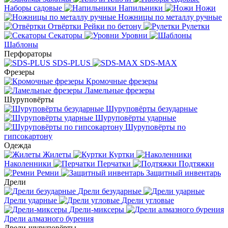
Наборы садовые
Напильники
Ножи
Ножницы по металлу ручные
Отвёртки
Рейки по бетону
Рулетки
Секаторы
Уровни
Шаблоны
Перфораторы
SDS-PLUS
SDS-MAX
Фрезеры
Кромочные фрезеры
Ламельные фрезеры
Шуруповёрты
Шуруповёрты безударные
Шуруповёрты ударные
Шуруповёрты по
гипсокартону
Одежда
Жилеты
Куртки
Наколенники
Перчатки
Подтяжки
Ремни
Защитный инвентарь
Дрели
Дрели безударные
Дрели ударные
Дрели угловые
Дрели-миксеры
Дрели алмазного бурения
Дрели-шуруповёрты