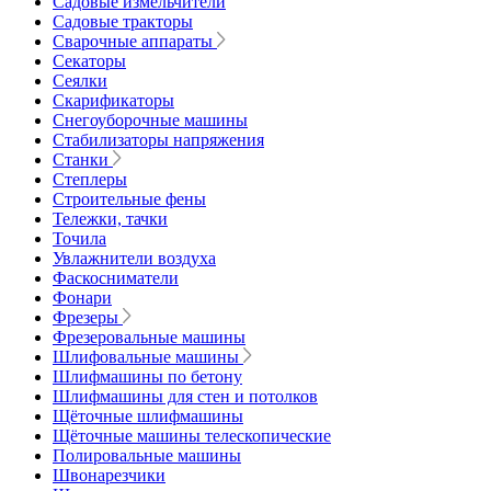
Садовые измельчители
Садовые тракторы
Сварочные аппараты
Секаторы
Сеялки
Скарификаторы
Снегоуборочные машины
Стабилизаторы напряжения
Станки
Степлеры
Строительные фены
Тележки, тачки
Точила
Увлажнители воздуха
Фаскосниматели
Фонари
Фрезеры
Фрезеровальные машины
Шлифовальные машины
Шлифмашины по бетону
Шлифмашины для стен и потолков
Щёточные шлифмашины
Щёточные машины телескопические
Полировальные машины
Швонарезчики