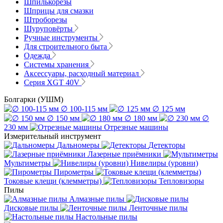
Шпилькорезы
Шприцы для смазки
Штроборезы
Шуруповёрты
Ручные инструменты
Для строительного быта
Одежда
Системы хранения
Аксессуары, расходный материал
Серия XGT 40V
Болгарки (УШМ)
∅ 100-115 мм
∅ 125 мм
∅ 150 мм
∅ 180 мм
∅
230 мм
Отрезные машины
Измерительный инструмент
Дальномеры
Детекторы
Лазерные приёмники
Мультиметры
Нивелиры (уровни)
Пирометры
Токовые клещи (клемметры)
Тепловизоры
Пилы
Алмазные пилы
Дисковые пилы
Ленточные пилы
Настольные пилы