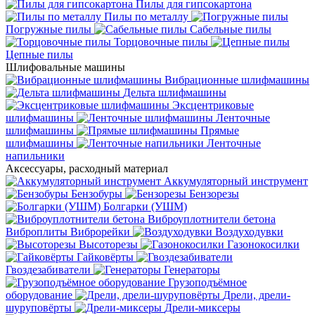
Пилы для гипсокартона
Пилы по металлу
Погружные пилы
Сабельные пилы
Торцовочные пилы
Цепные пилы
Шлифовальные машины
Вибрационные шлифмашины
Дельта шлифмашины
Эксцентриковые
шлифмашины
Ленточные
шлифмашины
Прямые
шлифмашины
Ленточные
напильники
Аксессуары, расходный материал
Аккумуляторный инструмент
Бензобуры
Бензорезы
Болгарки (УШМ)
Виброуплотнители бетона
Виброплиты
Виброрейки
Воздуходувки
Высоторезы
Газонокосилки
Гайковёрты
Гвоздезабиватели
Генераторы
Грузоподъёмное
оборудование
Дрели, дрели-
шуруповёрты
Дрели-миксеры