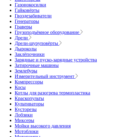
Газонокосилки
Гайковёрты
Гвоздезабиватели
Генераторы
Граверы
Грузоподъёмное оборудование
Дрели
Дрели-шуруповёрты
Дыроколы
Заклёпочники
Зарядные и пуско-зарядные устройства
Затирочные машины
Землебуры
Измерительный инструмент
Компрессоры
Косы
Котлы для разогрева термопластика
Краскопульты
Культиваторы
Кусторезы
Лобзики
Миксеры
Мойки высокого давления
Мотоблоки
Мотопомпы