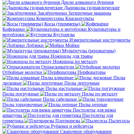
Дрели алмазного бурения
Дыроколы гидравлические
Заклёпочники
Затирочные машины
Компрессоры
Краскопульты
Косы (триммеры)
Кофеварки
Культиваторы и
мотоблоки
Кусторезы
Измерительные инструменты
Лобзики
Мойки
Мультитулы (реноваторы)
Ножницы для травы
Ножницы по металлу
Опрыскиватели
Отбойные молотки
Перфораторы
Пилы алмазные
Пилы
дисковые
Пилы ленточные
Пилы настольные
Пилы погружные
Пилы по металлу
Пилы сабельные
Пилы торцовочные
Пилы цепные
Пистолеты для вязки
арматуры
Пистолеты для
герметика
Плиткорезы
Пылесосы
Рубанки и рейсмусы
Сварочное оборудование