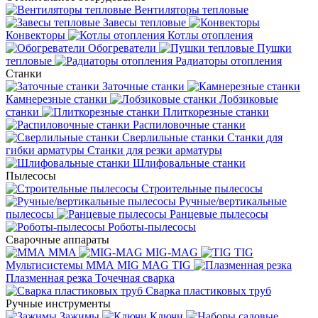
Вентиляторы тепловые
Завесы тепловые
Конвекторы
Котлы отопления
Обогреватели
Пушки
тепловые
Радиаторы отопления
Станки
Заточные станки
Камнерезные станки
Лобзиковые
станки
Плиткорезные станки
Распиловочные станки
Сверлильные станки
Станки для
гибки арматуры
Станки для резки арматуры
Шлифовальные станки
Пылесосы
Строительные пылесосы
Ручные/вертикальные
пылесосы
Ранцевые пылесосы
Роботы-пылесосы
Сварочные аппараты
MMA
MIG-MAG
TIG
Мультисистемы ММА MIG MAG TIG
Плазменная резка
Точечная сварка
Cварка пластиковых труб
Ручные инструменты
Зажимы
Ключи