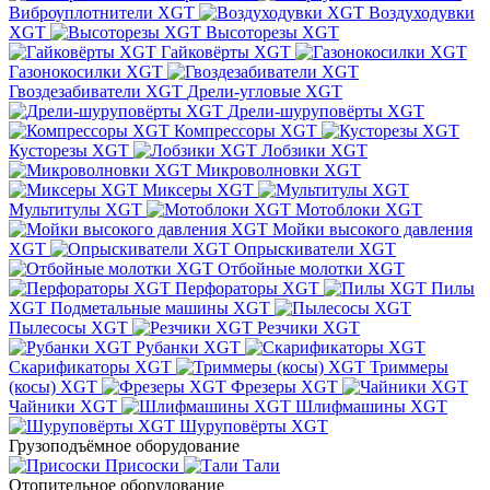
Виброуплотнители XGT
Воздуходувки
XGT
Высоторезы XGT
Гайковёрты XGT
Газонокосилки XGT
Гвоздезабиватели XGT
Дрели-угловые XGT
Дрели-шуруповёрты XGT
Компрессоры XGT
Кусторезы XGT
Лобзики XGT
Микроволновки XGT
Миксеры XGT
Мультитулы XGT
Мотоблоки XGT
Мойки высокого давления
XGT
Опрыскиватели XGT
Отбойные молотки XGT
Перфораторы XGT
Пилы
XGT
Подметальные машины XGT
Пылесосы XGT
Резчики XGT
Рубанки XGT
Скарификаторы XGT
Триммеры
(косы) XGT
Фрезеры XGT
Чайники XGT
Шлифмашины XGT
Шуруповёрты XGT
Грузоподъёмное оборудование
Присоски
Тали
Отопительное оборудование