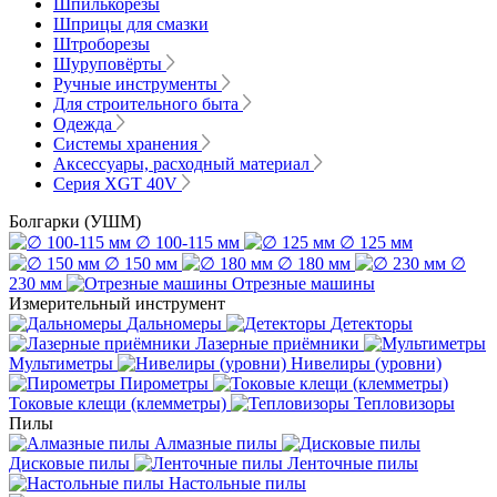
Шпилькорезы
Шприцы для смазки
Штроборезы
Шуруповёрты
Ручные инструменты
Для строительного быта
Одежда
Системы хранения
Аксессуары, расходный материал
Серия XGT 40V
Болгарки (УШМ)
∅ 100-115 мм
∅ 125 мм
∅ 150 мм
∅ 180 мм
∅
230 мм
Отрезные машины
Измерительный инструмент
Дальномеры
Детекторы
Лазерные приёмники
Мультиметры
Нивелиры (уровни)
Пирометры
Токовые клещи (клемметры)
Тепловизоры
Пилы
Алмазные пилы
Дисковые пилы
Ленточные пилы
Настольные пилы