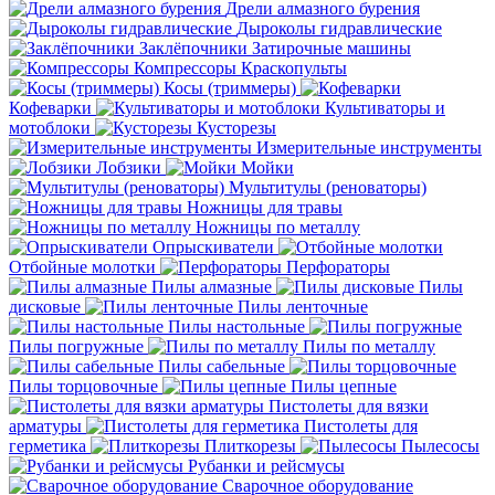
Дрели алмазного бурения
Дыроколы гидравлические
Заклёпочники
Затирочные машины
Компрессоры
Краскопульты
Косы (триммеры)
Кофеварки
Культиваторы и
мотоблоки
Кусторезы
Измерительные инструменты
Лобзики
Мойки
Мультитулы (реноваторы)
Ножницы для травы
Ножницы по металлу
Опрыскиватели
Отбойные молотки
Перфораторы
Пилы алмазные
Пилы
дисковые
Пилы ленточные
Пилы настольные
Пилы погружные
Пилы по металлу
Пилы сабельные
Пилы торцовочные
Пилы цепные
Пистолеты для вязки
арматуры
Пистолеты для
герметика
Плиткорезы
Пылесосы
Рубанки и рейсмусы
Сварочное оборудование