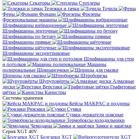
Секаторы
Степлеры
Тележки и тачки
Точила
Фены
Фонари
Фрезеры
Фрезеровальные машины
Шлифмашины вибрационные
Шлифмашины ленточные
Шлифмашины по бетону
Шлифмашины прямые
Шлифмашины щёточные
Шлифмашины эксцентриковые
Шлифмашины для стен
и потолков
Машины
полировальные
Шовнарезчики
Шприцы для смазки
Штроборезы
Шуруповёрты
Алмазные
диски
Верстаки
Графитовые
щётки
Канистры
Системы хранения
Кейсы MAKPAC и поддоны
Рюкзаки
Сумки
Сумки-держатели поясные
Термобоксы-холодильники
Чемоданы
Замки и защёлки
Серия XGT 40V
Болгарки XGT