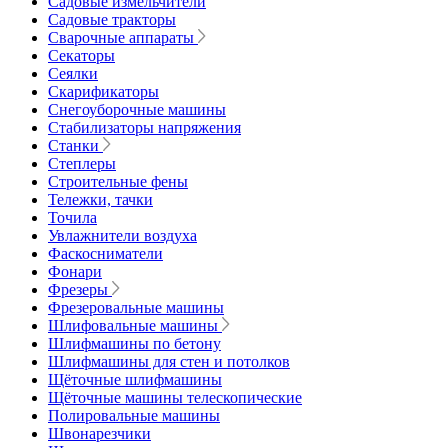
Садовые измельчители
Садовые тракторы
Сварочные аппараты
Секаторы
Сеялки
Скарификаторы
Снегоуборочные машины
Стабилизаторы напряжения
Станки
Степлеры
Строительные фены
Тележки, тачки
Точила
Увлажнители воздуха
Фаскосниматели
Фонари
Фрезеры
Фрезеровальные машины
Шлифовальные машины
Шлифмашины по бетону
Шлифмашины для стен и потолков
Щёточные шлифмашины
Щёточные машины телескопические
Полировальные машины
Швонарезчики