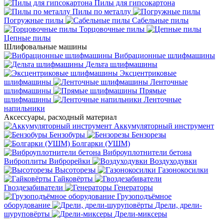
Пилы для гипсокартона
Пилы по металлу
Погружные пилы
Сабельные пилы
Торцовочные пилы
Цепные пилы
Шлифовальные машины
Вибрационные шлифмашины
Дельта шлифмашины
Эксцентриковые
шлифмашины
Ленточные
шлифмашины
Прямые
шлифмашины
Ленточные
напильники
Аксессуары, расходный материал
Аккумуляторный инструмент
Бензобуры
Бензорезы
Болгарки (УШМ)
Виброуплотнители бетона
Виброплиты
Виброрейки
Воздуходувки
Высоторезы
Газонокосилки
Гайковёрты
Гвоздезабиватели
Генераторы
Грузоподъёмное
оборудование
Дрели, дрели-
шуруповёрты
Дрели-миксеры