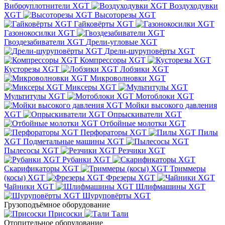
Виброуплотнители XGT
Воздуходувки
XGT
Высоторезы XGT
Гайковёрты XGT
Газонокосилки XGT
Гвоздезабиватели XGT
Дрели-угловые XGT
Дрели-шуруповёрты XGT
Компрессоры XGT
Кусторезы XGT
Лобзики XGT
Микроволновки XGT
Миксеры XGT
Мультитулы XGT
Мотоблоки XGT
Мойки высокого давления
XGT
Опрыскиватели XGT
Отбойные молотки XGT
Перфораторы XGT
Пилы
XGT
Подметальные машины XGT
Пылесосы XGT
Резчики XGT
Рубанки XGT
Скарификаторы XGT
Триммеры
(косы) XGT
Фрезеры XGT
Чайники XGT
Шлифмашины XGT
Шуруповёрты XGT
Грузоподъёмное оборудование
Присоски
Тали
Отопительное оборудование