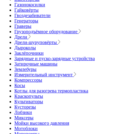
Газонокосилки
Гайковёрты
Гвоздезабиватели
Генераторы
Граверы
Грузоподъёмное оборудование
Дрели
Дрели-шуруповёрты
Дыроколы
Заклёпочники
Зарядные и пуско-зарядные устройства
Затирочные машины
Землебуры
Измерительный инструмент
Компрессоры
Косы
Котлы для разогрева термопластика
Краскопульты
Культиваторы
Кусторезы
Лобзики
Миксеры
Мойки высокого давления
Мотоблоки
Мотопомпы