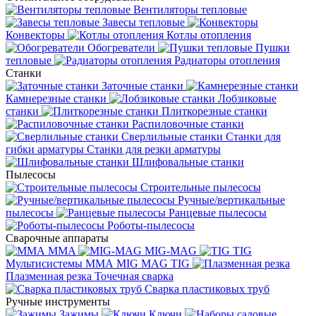
Вентиляторы тепловые
Завесы тепловые
Конвекторы
Котлы отопления
Обогреватели
Пушки
тепловые
Радиаторы отопления
Станки
Заточные станки
Камнерезные станки
Лобзиковые
станки
Плиткорезные станки
Распиловочные станки
Сверлильные станки
Станки для
гибки арматуры
Станки для резки арматуры
Шлифовальные станки
Пылесосы
Строительные пылесосы
Ручные/вертикальные
пылесосы
Ранцевые пылесосы
Роботы-пылесосы
Сварочные аппараты
MMA
MIG-MAG
TIG
Мультисистемы ММА MIG MAG TIG
Плазменная резка
Точечная сварка
Cварка пластиковых труб
Ручные инструменты
Зажимы
Ключи