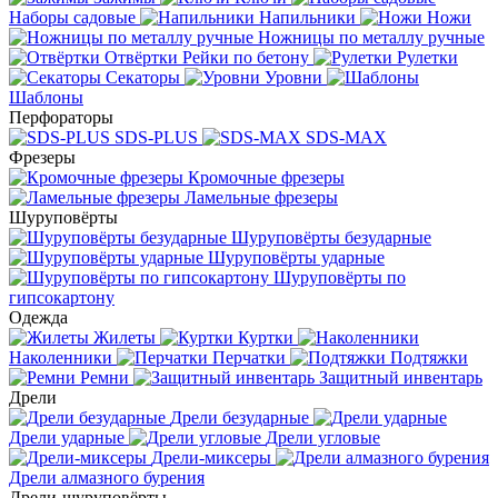
Наборы садовые
Напильники
Ножи
Ножницы по металлу ручные
Отвёртки
Рейки по бетону
Рулетки
Секаторы
Уровни
Шаблоны
Перфораторы
SDS-PLUS
SDS-MAX
Фрезеры
Кромочные фрезеры
Ламельные фрезеры
Шуруповёрты
Шуруповёрты безударные
Шуруповёрты ударные
Шуруповёрты по
гипсокартону
Одежда
Жилеты
Куртки
Наколенники
Перчатки
Подтяжки
Ремни
Защитный инвентарь
Дрели
Дрели безударные
Дрели ударные
Дрели угловые
Дрели-миксеры
Дрели алмазного бурения
Дрели-шуруповёрты