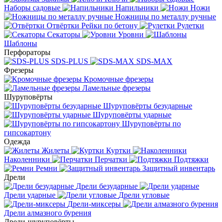
Наборы садовые
Напильники
Ножи
Ножницы по металлу ручные
Отвёртки
Рейки по бетону
Рулетки
Секаторы
Уровни
Шаблоны
Перфораторы
SDS-PLUS
SDS-MAX
Фрезеры
Кромочные фрезеры
Ламельные фрезеры
Шуруповёрты
Шуруповёрты безударные
Шуруповёрты ударные
Шуруповёрты по
гипсокартону
Одежда
Жилеты
Куртки
Наколенники
Перчатки
Подтяжки
Ремни
Защитный инвентарь
Дрели
Дрели безударные
Дрели ударные
Дрели угловые
Дрели-миксеры
Дрели алмазного бурения
Дрели-шуруповёрты