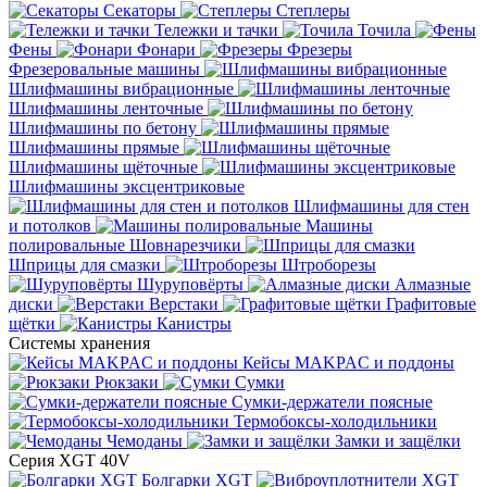
Секаторы
Степлеры
Тележки и тачки
Точила
Фены
Фонари
Фрезеры
Фрезеровальные машины
Шлифмашины вибрационные
Шлифмашины ленточные
Шлифмашины по бетону
Шлифмашины прямые
Шлифмашины щёточные
Шлифмашины эксцентриковые
Шлифмашины для стен
и потолков
Машины
полировальные
Шовнарезчики
Шприцы для смазки
Штроборезы
Шуруповёрты
Алмазные
диски
Верстаки
Графитовые
щётки
Канистры
Системы хранения
Кейсы MAKPAC и поддоны
Рюкзаки
Сумки
Сумки-держатели поясные
Термобоксы-холодильники
Чемоданы
Замки и защёлки
Серия XGT 40V
Болгарки XGT