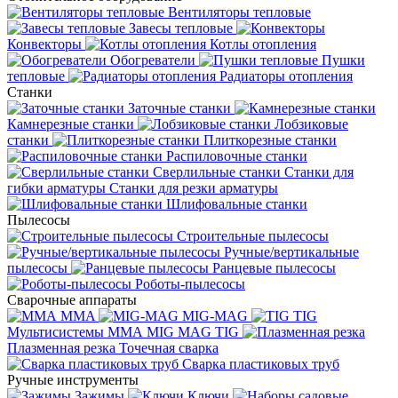
Вентиляторы тепловые
Завесы тепловые
Конвекторы
Котлы отопления
Обогреватели
Пушки
тепловые
Радиаторы отопления
Станки
Заточные станки
Камнерезные станки
Лобзиковые
станки
Плиткорезные станки
Распиловочные станки
Сверлильные станки
Станки для
гибки арматуры
Станки для резки арматуры
Шлифовальные станки
Пылесосы
Строительные пылесосы
Ручные/вертикальные
пылесосы
Ранцевые пылесосы
Роботы-пылесосы
Сварочные аппараты
MMA
MIG-MAG
TIG
Мультисистемы ММА MIG MAG TIG
Плазменная резка
Точечная сварка
Cварка пластиковых труб
Ручные инструменты
Зажимы
Ключи