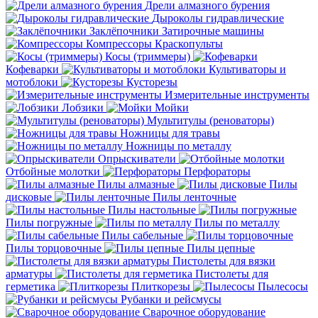
Дрели алмазного бурения
Дыроколы гидравлические
Заклёпочники
Затирочные машины
Компрессоры
Краскопульты
Косы (триммеры)
Кофеварки
Культиваторы и
мотоблоки
Кусторезы
Измерительные инструменты
Лобзики
Мойки
Мультитулы (реноваторы)
Ножницы для травы
Ножницы по металлу
Опрыскиватели
Отбойные молотки
Перфораторы
Пилы алмазные
Пилы
дисковые
Пилы ленточные
Пилы настольные
Пилы погружные
Пилы по металлу
Пилы сабельные
Пилы торцовочные
Пилы цепные
Пистолеты для вязки
арматуры
Пистолеты для
герметика
Плиткорезы
Пылесосы
Рубанки и рейсмусы
Сварочное оборудование