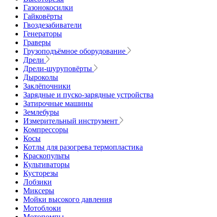
Газонокосилки
Гайковёрты
Гвоздезабиватели
Генераторы
Граверы
Грузоподъёмное оборудование
Дрели
Дрели-шуруповёрты
Дыроколы
Заклёпочники
Зарядные и пуско-зарядные устройства
Затирочные машины
Землебуры
Измерительный инструмент
Компрессоры
Косы
Котлы для разогрева термопластика
Краскопульты
Культиваторы
Кусторезы
Лобзики
Миксеры
Мойки высокого давления
Мотоблоки
Мотопомпы