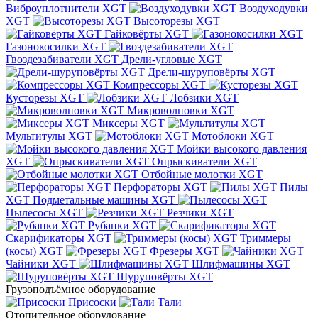
Виброуплотнители XGT
Воздуходувки
XGT
Высоторезы XGT
Гайковёрты XGT
Газонокосилки XGT
Гвоздезабиватели XGT
Дрели-угловые XGT
Дрели-шуруповёрты XGT
Компрессоры XGT
Кусторезы XGT
Лобзики XGT
Микроволновки XGT
Миксеры XGT
Мультитулы XGT
Мотоблоки XGT
Мойки высокого давления
XGT
Опрыскиватели XGT
Отбойные молотки XGT
Перфораторы XGT
Пилы
XGT
Подметальные машины XGT
Пылесосы XGT
Резчики XGT
Рубанки XGT
Скарификаторы XGT
Триммеры
(косы) XGT
Фрезеры XGT
Чайники XGT
Шлифмашины XGT
Шуруповёрты XGT
Грузоподъёмное оборудование
Присоски
Тали
Отопительное оборудование