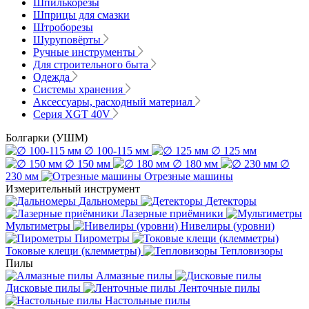
Шпилькорезы
Шприцы для смазки
Штроборезы
Шуруповёрты
Ручные инструменты
Для строительного быта
Одежда
Системы хранения
Аксессуары, расходный материал
Серия XGT 40V
Болгарки (УШМ)
∅ 100-115 мм
∅ 125 мм
∅ 150 мм
∅ 180 мм
∅
230 мм
Отрезные машины
Измерительный инструмент
Дальномеры
Детекторы
Лазерные приёмники
Мультиметры
Нивелиры (уровни)
Пирометры
Токовые клещи (клемметры)
Тепловизоры
Пилы
Алмазные пилы
Дисковые пилы
Ленточные пилы
Настольные пилы