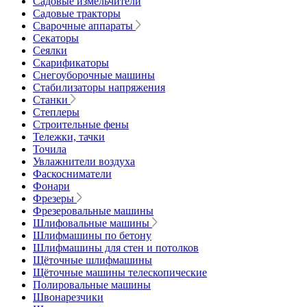
Садовые измельчители
Садовые тракторы
Сварочные аппараты
Секаторы
Сеялки
Скарификаторы
Снегоуборочные машины
Стабилизаторы напряжения
Станки
Степлеры
Строительные фены
Тележки, тачки
Точила
Увлажнители воздуха
Фаскосниматели
Фонари
Фрезеры
Фрезеровальные машины
Шлифовальные машины
Шлифмашины по бетону
Шлифмашины для стен и потолков
Щёточные шлифмашины
Щёточные машины телескопические
Полировальные машины
Швонарезчики