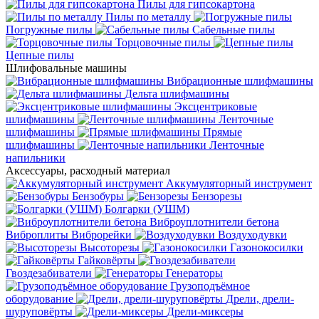
Пилы для гипсокартона
Пилы по металлу
Погружные пилы
Сабельные пилы
Торцовочные пилы
Цепные пилы
Шлифовальные машины
Вибрационные шлифмашины
Дельта шлифмашины
Эксцентриковые
шлифмашины
Ленточные
шлифмашины
Прямые
шлифмашины
Ленточные
напильники
Аксессуары, расходный материал
Аккумуляторный инструмент
Бензобуры
Бензорезы
Болгарки (УШМ)
Виброуплотнители бетона
Виброплиты
Виброрейки
Воздуходувки
Высоторезы
Газонокосилки
Гайковёрты
Гвоздезабиватели
Генераторы
Грузоподъёмное
оборудование
Дрели, дрели-
шуруповёрты
Дрели-миксеры