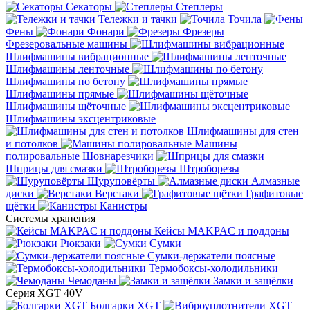
Секаторы
Степлеры
Тележки и тачки
Точила
Фены
Фонари
Фрезеры
Фрезеровальные машины
Шлифмашины вибрационные
Шлифмашины ленточные
Шлифмашины по бетону
Шлифмашины прямые
Шлифмашины щёточные
Шлифмашины эксцентриковые
Шлифмашины для стен
и потолков
Машины
полировальные
Шовнарезчики
Шприцы для смазки
Штроборезы
Шуруповёрты
Алмазные
диски
Верстаки
Графитовые
щётки
Канистры
Системы хранения
Кейсы MAKPAC и поддоны
Рюкзаки
Сумки
Сумки-держатели поясные
Термобоксы-холодильники
Чемоданы
Замки и защёлки
Серия XGT 40V
Болгарки XGT