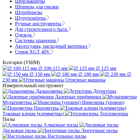
Шпилькорезы
Шприцы для смазки
Штроборезы
Шуруповёрты
Ручные инструменты
Для строительного быта
Одежда
Системы хранения
Аксессуары, расходный материал
Серия XGT 40V
Болгарки (УШМ)
∅ 100-115 мм
∅ 125 мм
∅ 150 мм
∅ 180 мм
∅
230 мм
Отрезные машины
Измерительный инструмент
Дальномеры
Детекторы
Лазерные приёмники
Мультиметры
Нивелиры (уровни)
Пирометры
Токовые клещи (клемметры)
Тепловизоры
Пилы
Алмазные пилы
Дисковые пилы
Ленточные пилы
Настольные пилы