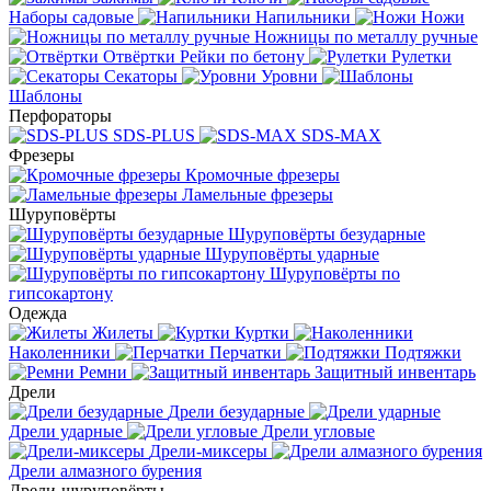
Наборы садовые
Напильники
Ножи
Ножницы по металлу ручные
Отвёртки
Рейки по бетону
Рулетки
Секаторы
Уровни
Шаблоны
Перфораторы
SDS-PLUS
SDS-MAX
Фрезеры
Кромочные фрезеры
Ламельные фрезеры
Шуруповёрты
Шуруповёрты безударные
Шуруповёрты ударные
Шуруповёрты по
гипсокартону
Одежда
Жилеты
Куртки
Наколенники
Перчатки
Подтяжки
Ремни
Защитный инвентарь
Дрели
Дрели безударные
Дрели ударные
Дрели угловые
Дрели-миксеры
Дрели алмазного бурения
Дрели-шуруповёрты