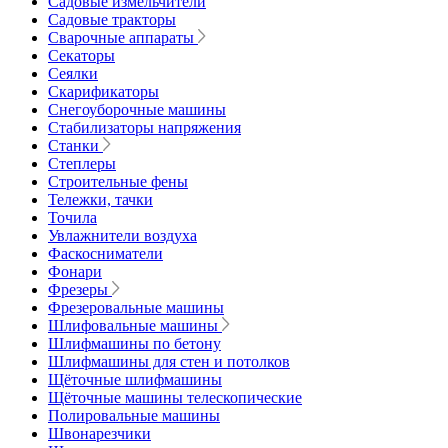
Садовые измельчители
Садовые тракторы
Сварочные аппараты
Секаторы
Сеялки
Скарификаторы
Снегоуборочные машины
Стабилизаторы напряжения
Станки
Степлеры
Строительные фены
Тележки, тачки
Точила
Увлажнители воздуха
Фаскосниматели
Фонари
Фрезеры
Фрезеровальные машины
Шлифовальные машины
Шлифмашины по бетону
Шлифмашины для стен и потолков
Щёточные шлифмашины
Щёточные машины телескопические
Полировальные машины
Швонарезчики