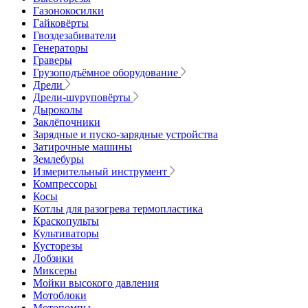
Газонокосилки
Гайковёрты
Гвоздезабиватели
Генераторы
Граверы
Грузоподъёмное оборудование
Дрели
Дрели-шуруповёрты
Дыроколы
Заклёпочники
Зарядные и пуско-зарядные устройства
Затирочные машины
Землебуры
Измерительный инструмент
Компрессоры
Косы
Котлы для разогрева термопластика
Краскопульты
Культиваторы
Кусторезы
Лобзики
Миксеры
Мойки высокого давления
Мотоблоки
Мотопомпы