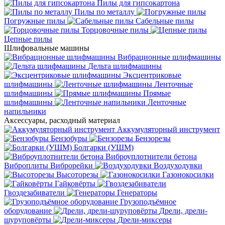
Пилы для гипсокартона
Пилы по металлу
Погружные пилы
Сабельные пилы
Торцовочные пилы
Цепные пилы
Шлифовальные машины
Вибрационные шлифмашины
Дельта шлифмашины
Эксцентриковые
шлифмашины
Ленточные
шлифмашины
Прямые
шлифмашины
Ленточные
напильники
Аксессуары, расходный материал
Аккумуляторный инструмент
Бензобуры
Бензорезы
Болгарки (УШМ)
Виброуплотнители бетона
Виброплиты
Виброрейки
Воздуходувки
Высоторезы
Газонокосилки
Гайковёрты
Гвоздезабиватели
Генераторы
Грузоподъёмное
оборудование
Дрели, дрели-
шуруповёрты
Дрели-миксеры