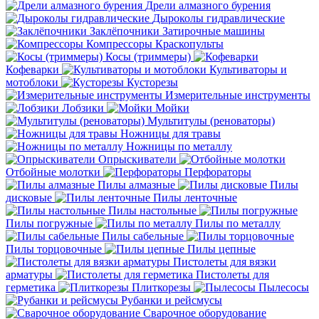
Дрели алмазного бурения
Дыроколы гидравлические
Заклёпочники
Затирочные машины
Компрессоры
Краскопульты
Косы (триммеры)
Кофеварки
Культиваторы и
мотоблоки
Кусторезы
Измерительные инструменты
Лобзики
Мойки
Мультитулы (реноваторы)
Ножницы для травы
Ножницы по металлу
Опрыскиватели
Отбойные молотки
Перфораторы
Пилы алмазные
Пилы
дисковые
Пилы ленточные
Пилы настольные
Пилы погружные
Пилы по металлу
Пилы сабельные
Пилы торцовочные
Пилы цепные
Пистолеты для вязки
арматуры
Пистолеты для
герметика
Плиткорезы
Пылесосы
Рубанки и рейсмусы
Сварочное оборудование