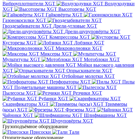
Виброуплотнители XGT
Воздуходувки
XGT
Высоторезы XGT
Гайковёрты XGT
Газонокосилки XGT
Гвоздезабиватели XGT
Дрели-угловые XGT
Дрели-шуруповёрты XGT
Компрессоры XGT
Кусторезы XGT
Лобзики XGT
Микроволновки XGT
Миксеры XGT
Мультитулы XGT
Мотоблоки XGT
Мойки высокого давления
XGT
Опрыскиватели XGT
Отбойные молотки XGT
Перфораторы XGT
Пилы
XGT
Подметальные машины XGT
Пылесосы XGT
Резчики XGT
Рубанки XGT
Скарификаторы XGT
Триммеры
(косы) XGT
Фрезеры XGT
Чайники XGT
Шлифмашины XGT
Шуруповёрты XGT
Грузоподъёмное оборудование
Присоски
Тали
Отопительное оборудование