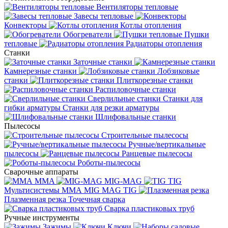
Вентиляторы тепловые
Завесы тепловые
Конвекторы
Котлы отопления
Обогреватели
Пушки
тепловые
Радиаторы отопления
Станки
Заточные станки
Камнерезные станки
Лобзиковые
станки
Плиткорезные станки
Распиловочные станки
Сверлильные станки
Станки для
гибки арматуры
Станки для резки арматуры
Шлифовальные станки
Пылесосы
Строительные пылесосы
Ручные/вертикальные
пылесосы
Ранцевые пылесосы
Роботы-пылесосы
Сварочные аппараты
MMA
MIG-MAG
TIG
Мультисистемы ММА MIG MAG TIG
Плазменная резка
Точечная сварка
Cварка пластиковых труб
Ручные инструменты
Зажимы
Ключи