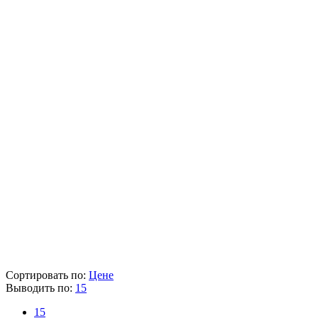
Бренд
Heller
Артикул
TD12033
Диаметр (мм)
20
Общая длина (мм)
90
Тип
Форстнер
Тип хвостовика
цилиндрический
Количество в упаковке
1
Наличие товара
В наличии
Склад
Кол-во
Срок поставки
Лайнтулс
-
-
Heller
> 5 шт.
1-2 раб. дня
Розничная цена
666 ₽
Цена указана с НДС 22%
В корзину
Сортировать по:
Цене
Выводить по:
15
15