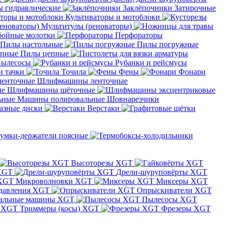
 гидравлические
Заклёпочники
Затирочные
Культиваторы и мотоблоки
Мультитулы (реноваторы)
бойные молотки
Перфораторы
Пилы настольные
Пилы погружные
Пилы цепные
ылесосы
Рубанки и рейсмусы
и тачки
Точила
Фены
Фонари
Шлифмашины ленточные
Шлифмашины щёточные
Машины полировальные
Шовнарезчики
азные диски
Верстаки
умки-держатели поясные
Высоторезы XGT
XGT
Дрели-шуруповёрты XGT
Микроволновки XGT
Миксеры XGT
давления XGT
Опрыскиватели XGT
альные машины XGT
Пылесосы XGT
Триммеры (косы) XGT
Фрезеры XGT