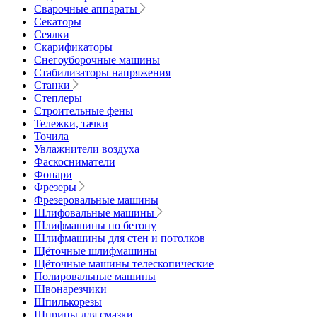
Сварочные аппараты
Секаторы
Сеялки
Скарификаторы
Снегоуборочные машины
Стабилизаторы напряжения
Станки
Степлеры
Строительные фены
Тележки, тачки
Точила
Увлажнители воздуха
Фаскосниматели
Фонари
Фрезеры
Фрезеровальные машины
Шлифовальные машины
Шлифмашины по бетону
Шлифмашины для стен и потолков
Щёточные шлифмашины
Щёточные машины телескопические
Полировальные машины
Швонарезчики
Шпилькорезы
Шприцы для смазки