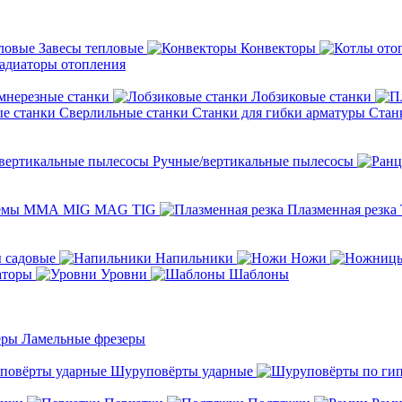
Завесы тепловые
Конвекторы
адиаторы отопления
мнерезные станки
Лобзиковые станки
Сверлильные станки
Станки для гибки арматуры
Стан
Ручные/вертикальные пылесосы
темы ММА MIG MAG TIG
Плазменная резка
 садовые
Напильники
Ножи
аторы
Уровни
Шаблоны
Ламельные фрезеры
Шуруповёрты ударные