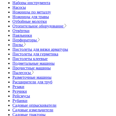
Наборы инструмента
Насосы
Ножницы по металлу
Ножницы для травы
Отбойные молотки
Отопительное оборудование
Отвёртки
Паяльники
Перфораторы
Пилы
Пистолеты для вязки арматуры
Пистолеты для герметика
Пистолеты клеевые
Подметальные машины
Прочистные машины
Пылесосы
Разметочные машины
Расширители для труб
Резаки
Резчики
Рейсмусы
Рубанки
Садовые опрыскиватели
Садовые измельчители
Садовые тракторы