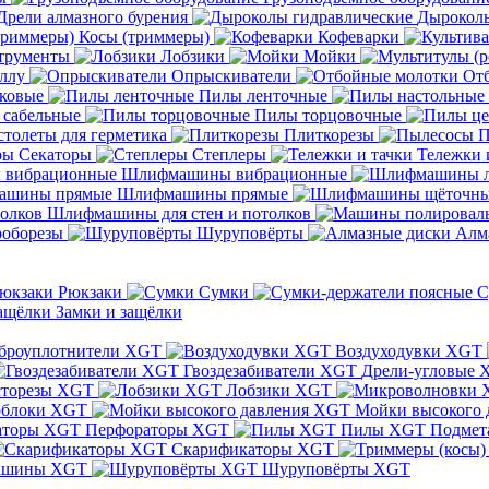
Дрели алмазного бурения
Дыроколы
Косы (триммеры)
Кофеварки
трументы
Лобзики
Мойки
ллу
Опрыскиватели
От
ковые
Пилы ленточные
 сабельные
Пилы торцовочные
толеты для герметика
Плиткорезы
П
Секаторы
Степлеры
Тележки 
Шлифмашины вибрационные
Шлифмашины прямые
Шлифмашины для стен и потолков
оборезы
Шуруповёрты
Алм
Рюкзаки
Сумки
С
Замки и защёлки
броуплотнители XGT
Воздуходувки XGT
Гвоздезабиватели XGT
Дрели-угловые 
сторезы XGT
Лобзики XGT
блоки XGT
Мойки высокого 
Перфораторы XGT
Пилы XGT
Подмет
Скарификаторы XGT
ашины XGT
Шуруповёрты XGT