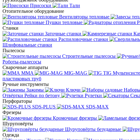
Присоски
Тали
Отопительное оборудование
Вентиляторы тепловые
Пушки тепловые
Р
Станки
Заточные станки
Ка
Распиловочные станки
Шлифовальные станки
Пылесосы
Строительные пылесосы
Роботы-пылесосы
Сварочные аппараты
MMA
MIG-MAG
TIG
Мультисис
пластиковых труб
Ручные инструменты
Зажимы
Ключи
Наборы
Отвёртки
Рейки по бетону
Рулетки
Сек
Перфораторы
SDS-PLUS
SDS-MAX
Фрезеры
Кромочные фрезеры
Шуруповёрты
Шуруповёрты безударные
Одежда