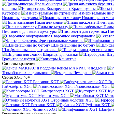
Дрели-миксеры
машины
Компрессоры
Краскопульты
Кусторезы
Измерительные инс
Ножницы для травы
Ножницы по мета
Пилы алмазные
Пилы дис
Пилы по металлу
Пилы
Пистолеты для вязки арматуры
Пис
Сварочное оборудование
Фрезеры
Фрезеровальные машины
Шлифмашины по бетону
Шлифмашины эксцентриковые
Шприцы для смазки
Штр
Графитовые щётки
Канистры
Системы хранения
Кейсы MAKPAC и поддоны
Термобоксы-холодильники
Чемоданы
Серия XGT 40V
Болгарки XGT
Ви
Гайковёрты XGT
Газонокосилки XGT
Компрессоры XGT
Ку
Мультитулы XGT
Мото
Отбойные молотки XGT
Резчики XGT
Рубанки XGT
Чайники XGT
Шлифм
Грузоподъёмное оборудование