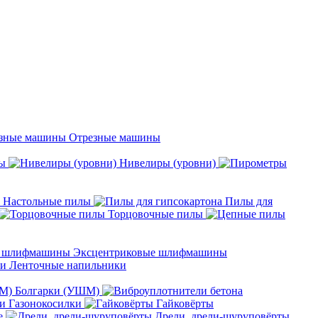
Отрезные машины
ы
Нивелиры (уровни)
Настольные пилы
Пилы для
Торцовочные пилы
Эксцентриковые шлифмашины
Ленточные напильники
Болгарки (УШМ)
Газонокосилки
Гайковёрты
е
Дрели, дрели-шуруповёрты