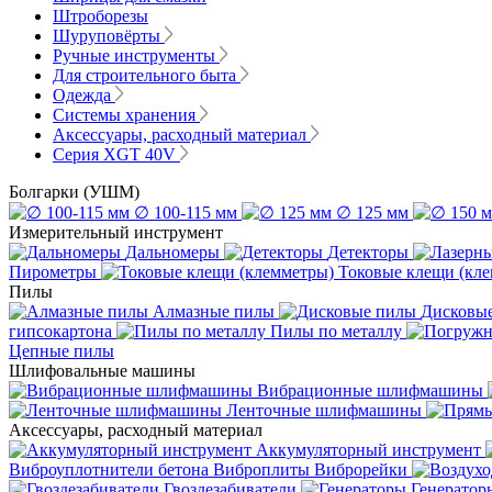
Штроборезы
Шуруповёрты
Ручные инструменты
Для строительного быта
Одежда
Системы хранения
Аксессуары, расходный материал
Серия XGT 40V
Болгарки (УШМ)
∅ 100-115 мм
∅ 125 мм
Измерительный инструмент
Дальномеры
Детекторы
Пирометры
Токовые клещи (кл
Пилы
Алмазные пилы
Дисковы
гипсокартона
Пилы по металлу
Цепные пилы
Шлифовальные машины
Вибрационные шлифмашины
Ленточные шлифмашины
Аксессуары, расходный материал
Аккумуляторный инструмент
Виброуплотнители бетона
Виброплиты
Виброрейки
Гвоздезабиватели
Генератор