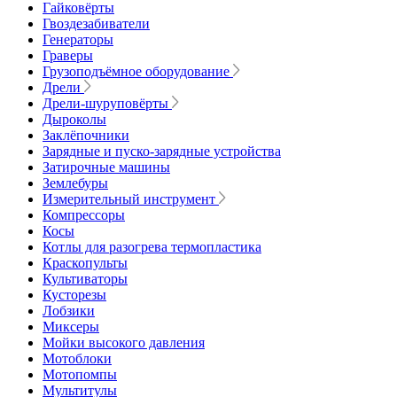
Гайковёрты
Гвоздезабиватели
Генераторы
Граверы
Грузоподъёмное оборудование
Дрели
Дрели-шуруповёрты
Дыроколы
Заклёпочники
Зарядные и пуско-зарядные устройства
Затирочные машины
Землебуры
Измерительный инструмент
Компрессоры
Косы
Котлы для разогрева термопластика
Краскопульты
Культиваторы
Кусторезы
Лобзики
Миксеры
Мойки высокого давления
Мотоблоки
Мотопомпы
Мультитулы