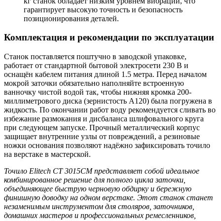
кг станок обладает низким уровнем вибрации, что
гарантирует высокую точность и безопасность
позиционирования деталей.
Комплектация и рекомендации по эксплуатации
Станок поставляется поштучно в заводской упаковке,
работает от стандартной бытовой электросети 230 В и
оснащён кабелем питания длиной 1.5 метра. Перед началом
мокрой заточки обязательно наполняйте встроенную
ванночку чистой водой так, чтобы нижняя кромка 200-
миллиметрового диска (зернистость А120) была погружена в
жидкость. По окончании работ воду рекомендуется сливать во
избежание размокания и дисбаланса шлифовального круга
при следующем запуске. Прочный металлический корпус
защищает внутренние узлы от повреждений, а резиновые
ножки основания позволяют надёжно зафиксировать точило
на верстаке в мастерской.
Точило
Elitech СТ 3015СМ представляет собой идеальное
комбинированное решение для полного цикла заточки,
объединяющее быструю черновую обдирку и бережную
финишную доводку на одном верстаке. Этот станок станет
незаменимым инструментом для столяров, заточников,
домашних мастеров и профессиональных ремесленников,