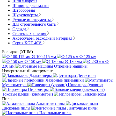
Шпилькорезы
Шприцы для смазки
Штроборезы
Шуруповёрты
Ручные инструменты
Для строительного быта
Одежда
Системы хранения
Аксессуары, расходный материал
Серия XGT 40V
Болгарки (УШМ)
∅ 100-115 мм
∅ 125 мм
∅ 150 мм
∅ 180 мм
∅
230 мм
Отрезные машины
Измерительный инструмент
Дальномеры
Детекторы
Лазерные приёмники
Мультиметры
Нивелиры (уровни)
Пирометры
Токовые клещи (клемметры)
Тепловизоры
Пилы
Алмазные пилы
Дисковые пилы
Ленточные пилы
Настольные пилы