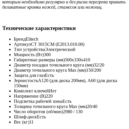
которым необходимо регулярно и без риска перегрева править
деликатные кромки ножей, стамесок или ножниц.
Технические характеристики
Бренд
Elitech
Артикул
СТ 3015СМ (E2013.010.00)
Тип устройства
Электрический
Мощность (Вт)
300
Габаритные размеры (мм)
500х330х410
Диаметр посадки точильного круга (мм)
32/20
Диаметр точильного круга Max (мм)
150/200
Защита для глаз
Есть
Зернистость
А120 (для диска 200мм), А60 (для диска
150мм)
Комплект ключей
Нет
Напряжение (В)
220
Подсветка рабочей зоны
Есть
Толщина точильного круга Max (мм)
20/40
Число оборотов (об/мин)
2980 / 130
Шлиф-диск
Есть
Вес (кг)
11