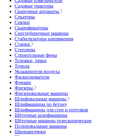
Садовые измельчители
Садовые тракторы
Сварочные аппараты
Секаторы
Сеялки
Скарификаторы
Снегоуборочные машины
Стабилизаторы напряжения
Станки
Степлеры
Строительные фены
Тележки, тачки
Точила
Увлажнители воздуха
Фаскосниматели
Фонари
Фрезеры
Фрезеровальные машины
Шлифовальные машины
Шлифмашины по бетону
Шлифмашины для стен и потолков
Щёточные шлифмашины
Щёточные машины телескопические
Полировальные машины
Швонарезчики