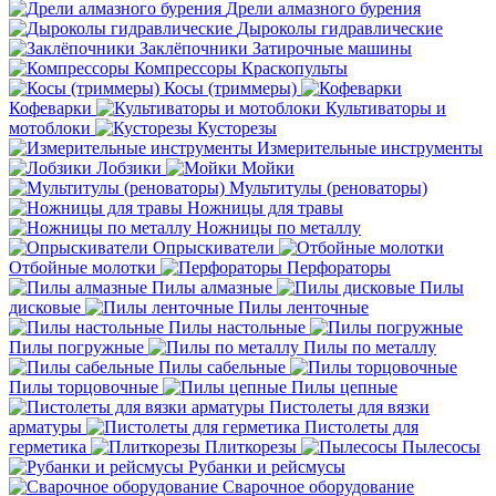
Дрели алмазного бурения
Дыроколы гидравлические
Заклёпочники
Затирочные машины
Компрессоры
Краскопульты
Косы (триммеры)
Кофеварки
Культиваторы и
мотоблоки
Кусторезы
Измерительные инструменты
Лобзики
Мойки
Мультитулы (реноваторы)
Ножницы для травы
Ножницы по металлу
Опрыскиватели
Отбойные молотки
Перфораторы
Пилы алмазные
Пилы
дисковые
Пилы ленточные
Пилы настольные
Пилы погружные
Пилы по металлу
Пилы сабельные
Пилы торцовочные
Пилы цепные
Пистолеты для вязки
арматуры
Пистолеты для
герметика
Плиткорезы
Пылесосы
Рубанки и рейсмусы
Сварочное оборудование