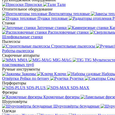
Присоски
Тали
Отопительное оборудование
Вентиляторы тепловые
Пушки тепловые
Р
Станки
Заточные станки
Ка
Распиловочные станки
Шлифовальные станки
Пылесосы
Строительные пылесосы
Роботы-пылесосы
Сварочные аппараты
MMA
MIG-MAG
TIG
Мультисис
пластиковых труб
Ручные инструменты
Зажимы
Ключи
Наборы
Отвёртки
Рейки по бетону
Рулетки
Сек
Перфораторы
SDS-PLUS
SDS-MAX
Фрезеры
Кромочные фрезеры
Шуруповёрты
Шуруповёрты безударные
Одежда