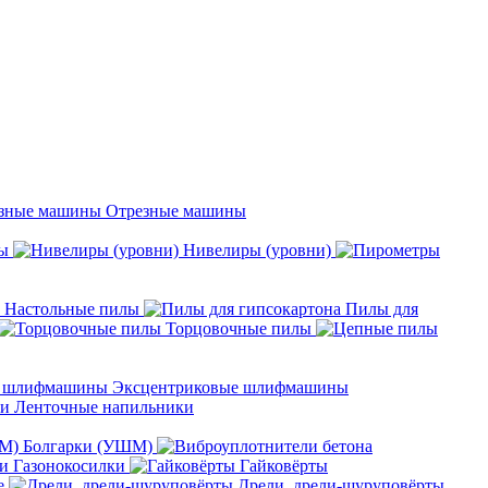
Отрезные машины
ы
Нивелиры (уровни)
Настольные пилы
Пилы для
Торцовочные пилы
Эксцентриковые шлифмашины
Ленточные напильники
Болгарки (УШМ)
Газонокосилки
Гайковёрты
е
Дрели, дрели-шуруповёрты