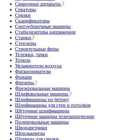
Сварочные аппараты
Секаторы
Сеялки
Скарификаторы
Снегоуборочные машины
Стабилизаторы напряжения
Станки
Степлеры
Строительные фены
Тележки, тачки
Точила
Увлажнители воздуха
Фаскосниматели
Фонари
Фрезеры
Фрезеровальные машины
Шлифовальные машины
Шлифмашины по бетону
Шлифмашины для стен и потолков
Щёточные шлифмашины
Щёточные машины телескопические
Полировальные машины
Швонарезчики
Шпилькорезы
Шприцы для смазки