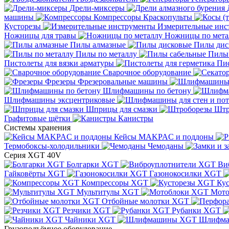
Дрели-миксеры
машины
Компрессоры
Краскопульты
Кусторезы
Измерительные инс
Ножницы для травы
Ножницы по мета
Пилы алмазные
Пилы дис
Пилы по металлу
Пилы
Пистолеты для вязки арматуры
Пис
Сварочное оборудование
Фрезеры
Фрезеровальные машины
Шлифмашины по бетону
Шлифмашины эксцентриковые
Шприцы для смазки
Штр
Графитовые щётки
Канистры
Системы хранения
Кейсы MAKPAC и поддоны
Термобоксы-холодильники
Чемоданы
Серия XGT 40V
Болгарки XGT
Ви
Гайковёрты XGT
Газонокосилки XGT
Компрессоры XGT
Ку
Мультитулы XGT
Мото
Отбойные молотки XGT
Резчики XGT
Рубанки XGT
Чайники XGT
Шлифм
Грузоподъёмное оборудование