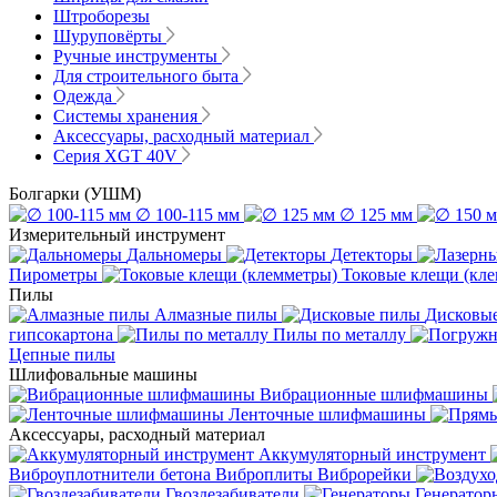
Штроборезы
Шуруповёрты
Ручные инструменты
Для строительного быта
Одежда
Системы хранения
Аксессуары, расходный материал
Серия XGT 40V
Болгарки (УШМ)
∅ 100-115 мм
∅ 125 мм
Измерительный инструмент
Дальномеры
Детекторы
Пирометры
Токовые клещи (кл
Пилы
Алмазные пилы
Дисковы
гипсокартона
Пилы по металлу
Цепные пилы
Шлифовальные машины
Вибрационные шлифмашины
Ленточные шлифмашины
Аксессуары, расходный материал
Аккумуляторный инструмент
Виброуплотнители бетона
Виброплиты
Виброрейки
Гвоздезабиватели
Генератор