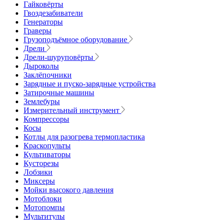
Гайковёрты
Гвоздезабиватели
Генераторы
Граверы
Грузоподъёмное оборудование
Дрели
Дрели-шуруповёрты
Дыроколы
Заклёпочники
Зарядные и пуско-зарядные устройства
Затирочные машины
Землебуры
Измерительный инструмент
Компрессоры
Косы
Котлы для разогрева термопластика
Краскопульты
Культиваторы
Кусторезы
Лобзики
Миксеры
Мойки высокого давления
Мотоблоки
Мотопомпы
Мультитулы