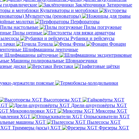
 гидравлические
Заклёпочники
Затирочные
Культиваторы и мотоблоки
Мультитулы (реноваторы)
бойные молотки
Перфораторы
Пилы настольные
Пилы погружные
Пилы цепные
ылесосы
Рубанки и рейсмусы
и тачки
Точила
Фены
Фонари
Шлифмашины ленточные
Шлифмашины щёточные
Машины полировальные
Шовнарезчики
азные диски
Верстаки
умки-держатели поясные
Высоторезы XGT
XGT
Дрели-шуруповёрты XGT
Микроволновки XGT
Миксеры XGT
давления XGT
Опрыскиватели XGT
альные машины XGT
Пылесосы XGT
Триммеры (косы) XGT
Фрезеры XGT