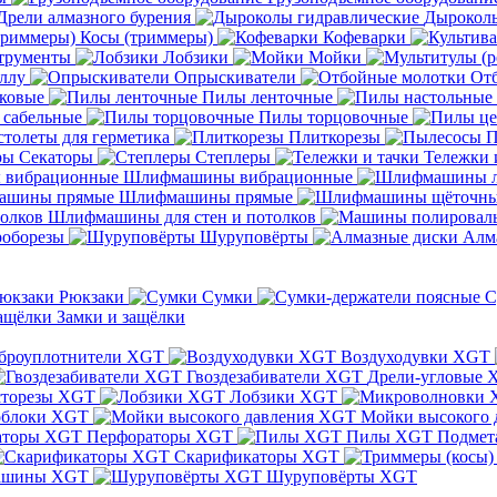
Дрели алмазного бурения
Дыроколы
Косы (триммеры)
Кофеварки
трументы
Лобзики
Мойки
ллу
Опрыскиватели
От
ковые
Пилы ленточные
 сабельные
Пилы торцовочные
толеты для герметика
Плиткорезы
П
Секаторы
Степлеры
Тележки 
Шлифмашины вибрационные
Шлифмашины прямые
Шлифмашины для стен и потолков
оборезы
Шуруповёрты
Алм
Рюкзаки
Сумки
С
Замки и защёлки
броуплотнители XGT
Воздуходувки XGT
Гвоздезабиватели XGT
Дрели-угловые 
сторезы XGT
Лобзики XGT
блоки XGT
Мойки высокого 
Перфораторы XGT
Пилы XGT
Подмет
Скарификаторы XGT
ашины XGT
Шуруповёрты XGT