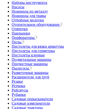
Наборы инструмента
Насосы
Ножницы по металлу
Ножницы для травы
Отбойные молотки
Отопительное оборудование
Отвёртки
Паяльники
Перфораторы
Пилы
Пистолеты для вязки арматуры
Пистолеты для герметика
Пистолеты клеевые
Подметальные машины
Прочистные машины
Пылесосы
Разметочные машины
Расширители для труб
Резаки
Резчики
Рейсмусы
Рубанки
Садовые опрыскиватели
Садовые измельчители
Садовые тракторы