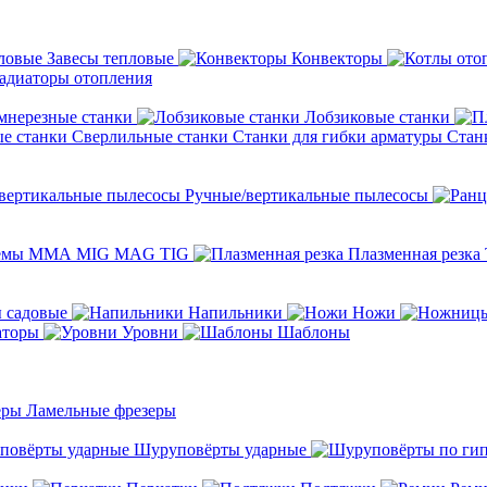
Завесы тепловые
Конвекторы
адиаторы отопления
мнерезные станки
Лобзиковые станки
Сверлильные станки
Станки для гибки арматуры
Стан
Ручные/вертикальные пылесосы
темы ММА MIG MAG TIG
Плазменная резка
 садовые
Напильники
Ножи
аторы
Уровни
Шаблоны
Ламельные фрезеры
Шуруповёрты ударные