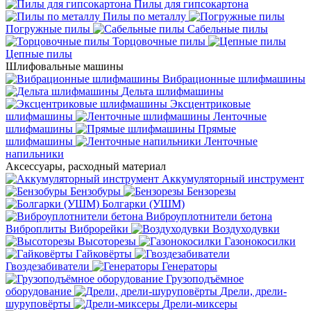
Пилы для гипсокартона
Пилы по металлу
Погружные пилы
Сабельные пилы
Торцовочные пилы
Цепные пилы
Шлифовальные машины
Вибрационные шлифмашины
Дельта шлифмашины
Эксцентриковые
шлифмашины
Ленточные
шлифмашины
Прямые
шлифмашины
Ленточные
напильники
Аксессуары, расходный материал
Аккумуляторный инструмент
Бензобуры
Бензорезы
Болгарки (УШМ)
Виброуплотнители бетона
Виброплиты
Виброрейки
Воздуходувки
Высоторезы
Газонокосилки
Гайковёрты
Гвоздезабиватели
Генераторы
Грузоподъёмное
оборудование
Дрели, дрели-
шуруповёрты
Дрели-миксеры