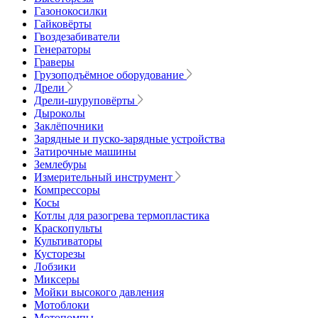
Газонокосилки
Гайковёрты
Гвоздезабиватели
Генераторы
Граверы
Грузоподъёмное оборудование
Дрели
Дрели-шуруповёрты
Дыроколы
Заклёпочники
Зарядные и пуско-зарядные устройства
Затирочные машины
Землебуры
Измерительный инструмент
Компрессоры
Косы
Котлы для разогрева термопластика
Краскопульты
Культиваторы
Кусторезы
Лобзики
Миксеры
Мойки высокого давления
Мотоблоки
Мотопомпы