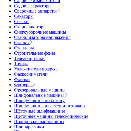
Садовые измельчители
Садовые тракторы
Сварочные аппараты
Секаторы
Сеялки
Скарификаторы
Снегоуборочные машины
Стабилизаторы напряжения
Станки
Степлеры
Строительные фены
Тележки, тачки
Точила
Увлажнители воздуха
Фаскосниматели
Фонари
Фрезеры
Фрезеровальные машины
Шлифовальные машины
Шлифмашины по бетону
Шлифмашины для стен и потолков
Щёточные шлифмашины
Щёточные машины телескопические
Полировальные машины
Швонарезчики