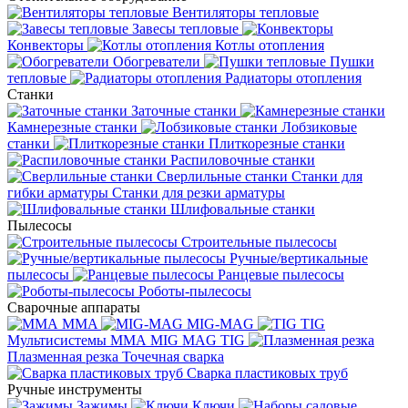
Вентиляторы тепловые
Завесы тепловые
Конвекторы
Котлы отопления
Обогреватели
Пушки
тепловые
Радиаторы отопления
Станки
Заточные станки
Камнерезные станки
Лобзиковые
станки
Плиткорезные станки
Распиловочные станки
Сверлильные станки
Станки для
гибки арматуры
Станки для резки арматуры
Шлифовальные станки
Пылесосы
Строительные пылесосы
Ручные/вертикальные
пылесосы
Ранцевые пылесосы
Роботы-пылесосы
Сварочные аппараты
MMA
MIG-MAG
TIG
Мультисистемы ММА MIG MAG TIG
Плазменная резка
Точечная сварка
Cварка пластиковых труб
Ручные инструменты
Зажимы
Ключи