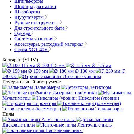
Шпилькорезы
Шприцы для смазки
Штроборезы
Шуруповёрты
Ручные инструменты
Для строительного быта
Одежда
Системы хранения
Аксессуары, расходный материал
Серия XGT 40V
Болгарки (УШМ)
∅ 100-115 мм
∅ 125 мм
∅ 150 мм
∅ 180 мм
∅
230 мм
Отрезные машины
Измерительный инструмент
Дальномеры
Детекторы
Лазерные приёмники
Мультиметры
Нивелиры (уровни)
Пирометры
Токовые клещи (клемметры)
Тепловизоры
Пилы
Алмазные пилы
Дисковые пилы
Ленточные пилы
Настольные пилы