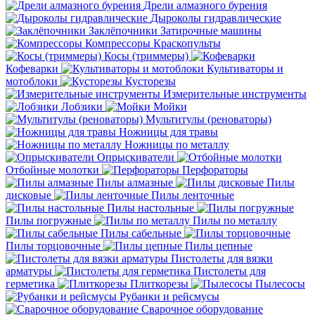
Дрели алмазного бурения
Дыроколы гидравлические
Заклёпочники
Затирочные машины
Компрессоры
Краскопульты
Косы (триммеры)
Кофеварки
Культиваторы и
мотоблоки
Кусторезы
Измерительные инструменты
Лобзики
Мойки
Мультитулы (реноваторы)
Ножницы для травы
Ножницы по металлу
Опрыскиватели
Отбойные молотки
Перфораторы
Пилы алмазные
Пилы
дисковые
Пилы ленточные
Пилы настольные
Пилы погружные
Пилы по металлу
Пилы сабельные
Пилы торцовочные
Пилы цепные
Пистолеты для вязки
арматуры
Пистолеты для
герметика
Плиткорезы
Пылесосы
Рубанки и рейсмусы
Сварочное оборудование