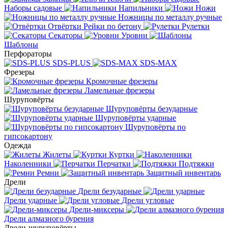
Наборы садовые
Напильники
Ножи
Ножницы по металлу ручные
Отвёртки
Рейки по бетону
Рулетки
Секаторы
Уровни
Шаблоны
Перфораторы
SDS-PLUS
SDS-MAX
Фрезеры
Кромочные фрезеры
Ламельные фрезеры
Шуруповёрты
Шуруповёрты безударные
Шуруповёрты ударные
Шуруповёрты по
гипсокартону
Одежда
Жилеты
Куртки
Наколенники
Перчатки
Подтяжки
Ремни
Защитный инвентарь
Дрели
Дрели безударные
Дрели ударные
Дрели угловые
Дрели-миксеры
Дрели алмазного бурения
Дрели-шуруповёрты