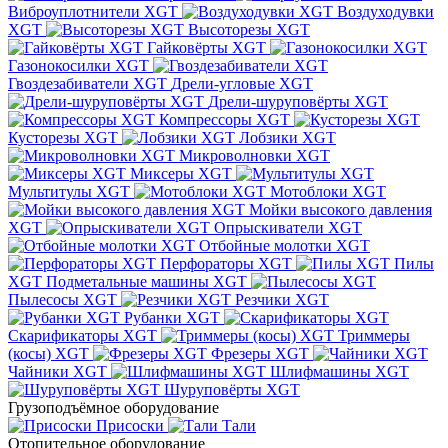
Виброуплотнители XGT
Воздуходувки
XGT
Высоторезы XGT
Гайковёрты XGT
Газонокосилки XGT
Гвоздезабиватели XGT
Дрели-угловые XGT
Дрели-шуруповёрты XGT
Компрессоры XGT
Кусторезы XGT
Лобзики XGT
Микроволновки XGT
Миксеры XGT
Мультитулы XGT
Мотоблоки XGT
Мойки высокого давления
XGT
Опрыскиватели XGT
Отбойные молотки XGT
Перфораторы XGT
Пилы
XGT
Подметальные машины XGT
Пылесосы XGT
Резчики XGT
Рубанки XGT
Скарификаторы XGT
Триммеры
(косы) XGT
Фрезеры XGT
Чайники XGT
Шлифмашины XGT
Шуруповёрты XGT
Грузоподъёмное оборудование
Присоски
Тали
Отопительное оборудование