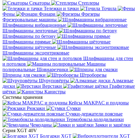
Секаторы
Степлеры
Тележки и тачки
Точила
Фены
Фонари
Фрезеры
Фрезеровальные машины
Шлифмашины вибрационные
Шлифмашины ленточные
Шлифмашины по бетону
Шлифмашины прямые
Шлифмашины щёточные
Шлифмашины эксцентриковые
Шлифмашины для стен
и потолков
Машины
полировальные
Шовнарезчики
Шприцы для смазки
Штроборезы
Шуруповёрты
Алмазные
диски
Верстаки
Графитовые
щётки
Канистры
Системы хранения
Кейсы MAKPAC и поддоны
Рюкзаки
Сумки
Сумки-держатели поясные
Термобоксы-холодильники
Чемоданы
Замки и защёлки
Серия XGT 40V
Болгарки XGT