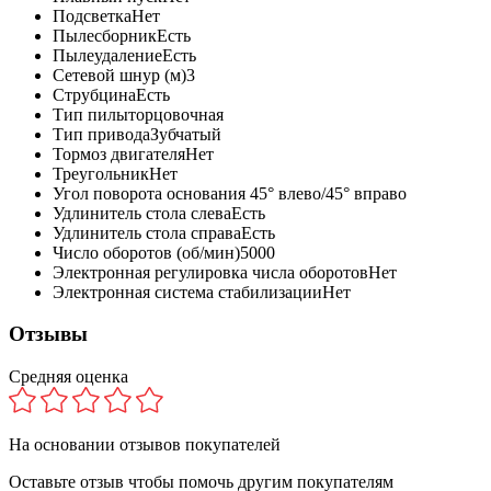
Подсветка
Нет
Пылесборник
Есть
Пылеудаление
Есть
Сетевой шнур (м)
3
Струбцина
Есть
Тип пилы
торцовочная
Тип привода
Зубчатый
Тормоз двигателя
Нет
Треугольник
Нет
Угол поворота основания
45° влево/45° вправо
Удлинитель стола слева
Есть
Удлинитель стола справа
Есть
Число оборотов (об/мин)
5000
Электронная регулировка числа оборотов
Нет
Электронная система стабилизации
Нет
Отзывы
Средняя оценка
На основании
отзывов покупателей
Оставьте отзыв чтобы помочь другим покупателям