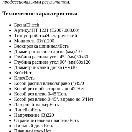
профессиональным результатом.
Технические характеристики
Бренд
Elitech
Артикул
ПТ 1221 (E2007.008.00)
Тип устройства
Электрический
Мощность (Вт)
1200
Блокировка шпинделя
Есть
Диаметр пильного диска (мм)
210
Глубина распила угол 45° (мм)
30х80
Глубина распила угол 90° (мм)
60х120
Диаметр посадки диска (мм)
30
Кейс
Нет
Ключ
Есть
Косой распил влево/вправо (°)
45/0
Косой рез в обе стороны до 45°
Нет
Косой рез влево 0-45°
Есть
Косой рез влево 0-45°, вправо до 5°
Нет
Лазерный маркер
Есть
Линейка
Есть
Напряжение (В)
220
Ограничительная пластина
Есть
Пильный диск
Есть
Плавный пуск
Нет