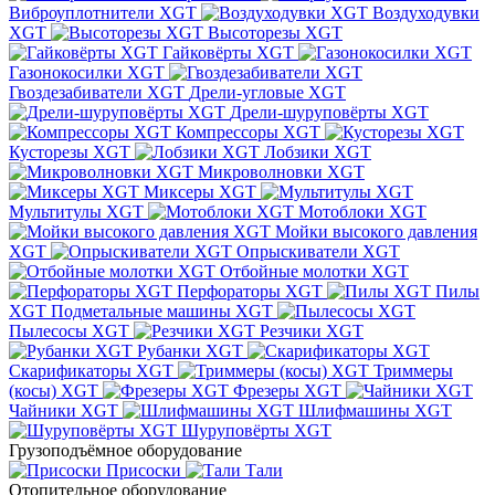
Виброуплотнители XGT
Воздуходувки
XGT
Высоторезы XGT
Гайковёрты XGT
Газонокосилки XGT
Гвоздезабиватели XGT
Дрели-угловые XGT
Дрели-шуруповёрты XGT
Компрессоры XGT
Кусторезы XGT
Лобзики XGT
Микроволновки XGT
Миксеры XGT
Мультитулы XGT
Мотоблоки XGT
Мойки высокого давления
XGT
Опрыскиватели XGT
Отбойные молотки XGT
Перфораторы XGT
Пилы
XGT
Подметальные машины XGT
Пылесосы XGT
Резчики XGT
Рубанки XGT
Скарификаторы XGT
Триммеры
(косы) XGT
Фрезеры XGT
Чайники XGT
Шлифмашины XGT
Шуруповёрты XGT
Грузоподъёмное оборудование
Присоски
Тали
Отопительное оборудование