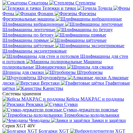
Секаторы
Степлеры
Тележки и тачки
Точила
Фены
Фонари
Фрезеры
Фрезеровальные машины
Шлифмашины вибрационные
Шлифмашины ленточные
Шлифмашины по бетону
Шлифмашины прямые
Шлифмашины щёточные
Шлифмашины эксцентриковые
Шлифмашины для стен
и потолков
Машины
полировальные
Шовнарезчики
Шприцы для смазки
Штроборезы
Шуруповёрты
Алмазные
диски
Верстаки
Графитовые
щётки
Канистры
Системы хранения
Кейсы MAKPAC и поддоны
Рюкзаки
Сумки
Сумки-держатели поясные
Термобоксы-холодильники
Чемоданы
Замки и защёлки
Серия XGT 40V
Болгарки XGT