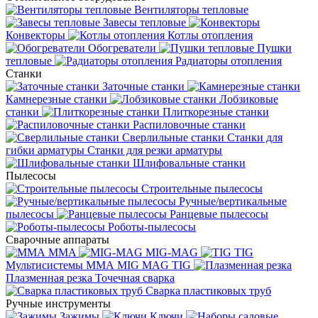
Вентиляторы тепловые
Завесы тепловые
Конвекторы
Котлы отопления
Обогреватели
Пушки
тепловые
Радиаторы отопления
Станки
Заточные станки
Камнерезные станки
Лобзиковые
станки
Плиткорезные станки
Распиловочные станки
Сверлильные станки
Станки для
гибки арматуры
Станки для резки арматуры
Шлифовальные станки
Пылесосы
Строительные пылесосы
Ручные/вертикальные
пылесосы
Ранцевые пылесосы
Роботы-пылесосы
Сварочные аппараты
MMA
MIG-MAG
TIG
Мультисистемы ММА MIG MAG TIG
Плазменная резка
Точечная сварка
Cварка пластиковых труб
Ручные инструменты
Зажимы
Ключи