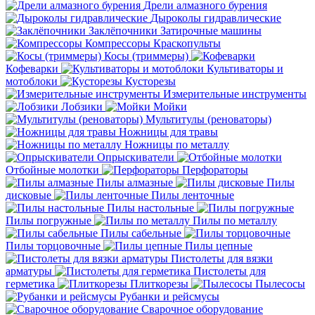
Дрели алмазного бурения
Дыроколы гидравлические
Заклёпочники
Затирочные машины
Компрессоры
Краскопульты
Косы (триммеры)
Кофеварки
Культиваторы и
мотоблоки
Кусторезы
Измерительные инструменты
Лобзики
Мойки
Мультитулы (реноваторы)
Ножницы для травы
Ножницы по металлу
Опрыскиватели
Отбойные молотки
Перфораторы
Пилы алмазные
Пилы
дисковые
Пилы ленточные
Пилы настольные
Пилы погружные
Пилы по металлу
Пилы сабельные
Пилы торцовочные
Пилы цепные
Пистолеты для вязки
арматуры
Пистолеты для
герметика
Плиткорезы
Пылесосы
Рубанки и рейсмусы
Сварочное оборудование