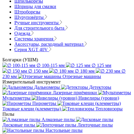
Шпилькорезы
Шприцы для смазки
Штроборезы
Шуруповёрты
Ручные инструменты
Для строительного быта
Одежда
Системы хранения
Аксессуары, расходный материал
Серия XGT 40V
Болгарки (УШМ)
∅ 100-115 мм
∅ 125 мм
∅ 150 мм
∅ 180 мм
∅
230 мм
Отрезные машины
Измерительный инструмент
Дальномеры
Детекторы
Лазерные приёмники
Мультиметры
Нивелиры (уровни)
Пирометры
Токовые клещи (клемметры)
Тепловизоры
Пилы
Алмазные пилы
Дисковые пилы
Ленточные пилы
Настольные пилы