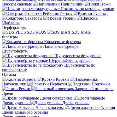
Наборы садовые
Напильники
Ножи
Ножницы по металлу ручные
Отвёртки
Рейки по бетону
Рулетки
Секаторы
Уровни
Шаблоны
Перфораторы
SDS-PLUS
SDS-MAX
Фрезеры
Кромочные фрезеры
Ламельные фрезеры
Шуруповёрты
Шуруповёрты безударные
Шуруповёрты ударные
Шуруповёрты по
гипсокартону
Одежда
Жилеты
Куртки
Наколенники
Перчатки
Подтяжки
Ремни
Защитный инвентарь
Дрели
Дрели безударные
Дрели ударные
Дрели угловые
Дрели-миксеры
Дрели алмазного бурения
Дрели-шуруповёрты