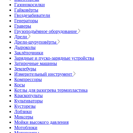
Газонокосилки
Гайковёрты
Гвоздезабиватели
Генераторы
Граверы
Грузоподъёмное оборудование
Дрели
Дрели-шуруповёрты
Дыроколы
Заклёпочники
Зарядные и пуско-зарядные устройства
Затирочные машины
Землебуры
Измерительный инструмент
Компрессоры
Косы
Котлы для разогрева термопластика
Краскопульты
Культиваторы
Кусторезы
Лобзики
Миксеры
Мойки высокого давления
Мотоблоки
Мотопомпы