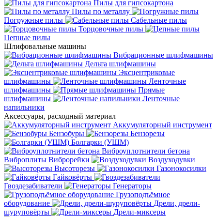
Пилы для гипсокартона
Пилы по металлу
Погружные пилы
Сабельные пилы
Торцовочные пилы
Цепные пилы
Шлифовальные машины
Вибрационные шлифмашины
Дельта шлифмашины
Эксцентриковые
шлифмашины
Ленточные
шлифмашины
Прямые
шлифмашины
Ленточные
напильники
Аксессуары, расходный материал
Аккумуляторный инструмент
Бензобуры
Бензорезы
Болгарки (УШМ)
Виброуплотнители бетона
Виброплиты
Виброрейки
Воздуходувки
Высоторезы
Газонокосилки
Гайковёрты
Гвоздезабиватели
Генераторы
Грузоподъёмное
оборудование
Дрели, дрели-
шуруповёрты
Дрели-миксеры