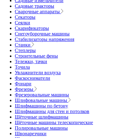
Садовые измельчители
Садовые тракторы
Сварочные аппараты
Секаторы
Сеялки
Скарификаторы
Снегоуборочные машины
Стабилизаторы напряжения
Станки
Степлеры
Строительные фены
Тележки, тачки
Точила
Увлажнители воздуха
Фаскосниматели
Фонари
Фрезеры
Фрезеровальные машины
Шлифовальные машины
Шлифмашины по бетону
Шлифмашины для стен и потолков
Щёточные шлифмашины
Щёточные машины телескопические
Полировальные машины
Швонарезчики