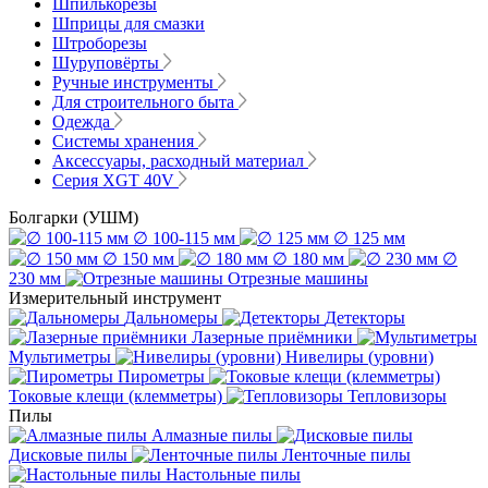
Шпилькорезы
Шприцы для смазки
Штроборезы
Шуруповёрты
Ручные инструменты
Для строительного быта
Одежда
Системы хранения
Аксессуары, расходный материал
Серия XGT 40V
Болгарки (УШМ)
∅ 100-115 мм
∅ 125 мм
∅ 150 мм
∅ 180 мм
∅
230 мм
Отрезные машины
Измерительный инструмент
Дальномеры
Детекторы
Лазерные приёмники
Мультиметры
Нивелиры (уровни)
Пирометры
Токовые клещи (клемметры)
Тепловизоры
Пилы
Алмазные пилы
Дисковые пилы
Ленточные пилы
Настольные пилы