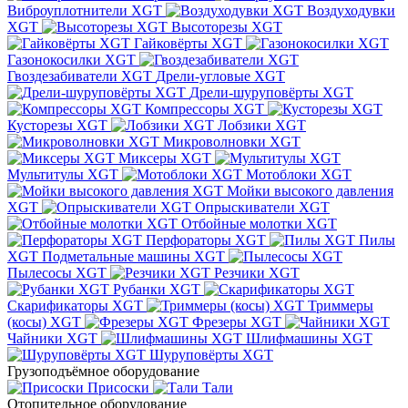
Виброуплотнители XGT
Воздуходувки
XGT
Высоторезы XGT
Гайковёрты XGT
Газонокосилки XGT
Гвоздезабиватели XGT
Дрели-угловые XGT
Дрели-шуруповёрты XGT
Компрессоры XGT
Кусторезы XGT
Лобзики XGT
Микроволновки XGT
Миксеры XGT
Мультитулы XGT
Мотоблоки XGT
Мойки высокого давления
XGT
Опрыскиватели XGT
Отбойные молотки XGT
Перфораторы XGT
Пилы
XGT
Подметальные машины XGT
Пылесосы XGT
Резчики XGT
Рубанки XGT
Скарификаторы XGT
Триммеры
(косы) XGT
Фрезеры XGT
Чайники XGT
Шлифмашины XGT
Шуруповёрты XGT
Грузоподъёмное оборудование
Присоски
Тали
Отопительное оборудование