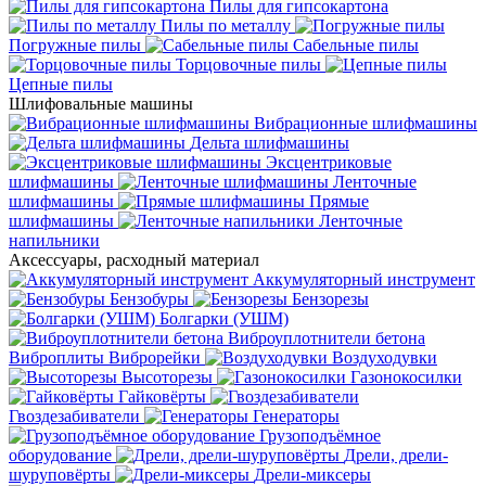
Пилы для гипсокартона
Пилы по металлу
Погружные пилы
Сабельные пилы
Торцовочные пилы
Цепные пилы
Шлифовальные машины
Вибрационные шлифмашины
Дельта шлифмашины
Эксцентриковые
шлифмашины
Ленточные
шлифмашины
Прямые
шлифмашины
Ленточные
напильники
Аксессуары, расходный материал
Аккумуляторный инструмент
Бензобуры
Бензорезы
Болгарки (УШМ)
Виброуплотнители бетона
Виброплиты
Виброрейки
Воздуходувки
Высоторезы
Газонокосилки
Гайковёрты
Гвоздезабиватели
Генераторы
Грузоподъёмное
оборудование
Дрели, дрели-
шуруповёрты
Дрели-миксеры