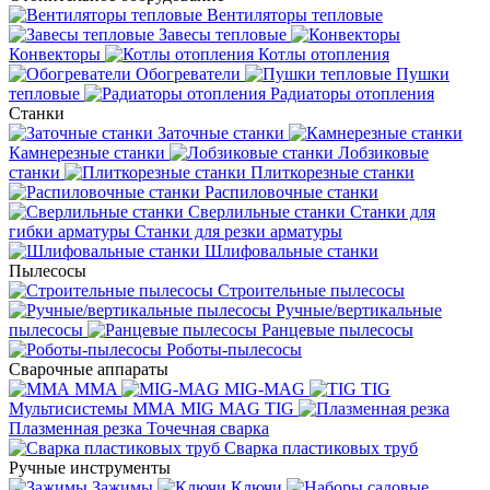
Вентиляторы тепловые
Завесы тепловые
Конвекторы
Котлы отопления
Обогреватели
Пушки
тепловые
Радиаторы отопления
Станки
Заточные станки
Камнерезные станки
Лобзиковые
станки
Плиткорезные станки
Распиловочные станки
Сверлильные станки
Станки для
гибки арматуры
Станки для резки арматуры
Шлифовальные станки
Пылесосы
Строительные пылесосы
Ручные/вертикальные
пылесосы
Ранцевые пылесосы
Роботы-пылесосы
Сварочные аппараты
MMA
MIG-MAG
TIG
Мультисистемы ММА MIG MAG TIG
Плазменная резка
Точечная сварка
Cварка пластиковых труб
Ручные инструменты
Зажимы
Ключи