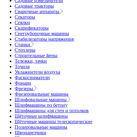
Садовые измельчители
Садовые тракторы
Сварочные аппараты
Секаторы
Сеялки
Скарификаторы
Снегоуборочные машины
Стабилизаторы напряжения
Станки
Степлеры
Строительные фены
Тележки, тачки
Точила
Увлажнители воздуха
Фаскосниматели
Фонари
Фрезеры
Фрезеровальные машины
Шлифовальные машины
Шлифмашины по бетону
Шлифмашины для стен и потолков
Щёточные шлифмашины
Щёточные машины телескопические
Полировальные машины
Швонарезчики