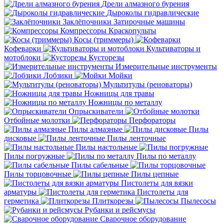
Дрели алмазного бурения
Дыроколы гидравлические
Заклёпочники
Затирочные машины
Компрессоры
Краскопульты
Косы (триммеры)
Кофеварки
Культиваторы и
мотоблоки
Кусторезы
Измерительные инструменты
Лобзики
Мойки
Мультитулы (реноваторы)
Ножницы для травы
Ножницы по металлу
Опрыскиватели
Отбойные молотки
Перфораторы
Пилы алмазные
Пилы
дисковые
Пилы ленточные
Пилы настольные
Пилы погружные
Пилы по металлу
Пилы сабельные
Пилы торцовочные
Пилы цепные
Пистолеты для вязки
арматуры
Пистолеты для
герметика
Плиткорезы
Пылесосы
Рубанки и рейсмусы
Сварочное оборудование