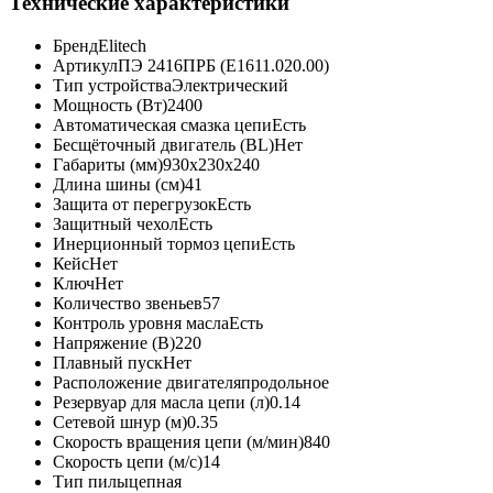
Технические характеристики
Бренд
Elitech
Артикул
ПЭ 2416ПРБ (E1611.020.00)
Тип устройства
Электрический
Мощность (Вт)
2400
Автоматическая смазка цепи
Есть
Бесщёточный двигатель (BL)
Нет
Габариты (мм)
930x230x240
Длина шины (см)
41
Защита от перегрузок
Есть
Защитный чехол
Есть
Инерционный тормоз цепи
Есть
Кейс
Нет
Ключ
Нет
Количество звеньев
57
Контроль уровня масла
Есть
Напряжение (В)
220
Плавный пуск
Нет
Расположение двигателя
продольное
Резервуар для масла цепи (л)
0.14
Сетевой шнур (м)
0.35
Скорость вращения цепи (м/мин)
840
Скорость цепи (м/с)
14
Тип пилы
цепная