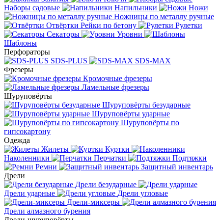
Наборы садовые
Напильники
Ножи
Ножницы по металлу ручные
Отвёртки
Рейки по бетону
Рулетки
Секаторы
Уровни
Шаблоны
Перфораторы
SDS-PLUS
SDS-MAX
Фрезеры
Кромочные фрезеры
Ламельные фрезеры
Шуруповёрты
Шуруповёрты безударные
Шуруповёрты ударные
Шуруповёрты по
гипсокартону
Одежда
Жилеты
Куртки
Наколенники
Перчатки
Подтяжки
Ремни
Защитный инвентарь
Дрели
Дрели безударные
Дрели ударные
Дрели угловые
Дрели-миксеры
Дрели алмазного бурения
Дрели-шуруповёрты