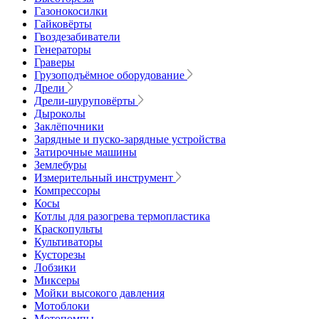
Газонокосилки
Гайковёрты
Гвоздезабиватели
Генераторы
Граверы
Грузоподъёмное оборудование
Дрели
Дрели-шуруповёрты
Дыроколы
Заклёпочники
Зарядные и пуско-зарядные устройства
Затирочные машины
Землебуры
Измерительный инструмент
Компрессоры
Косы
Котлы для разогрева термопластика
Краскопульты
Культиваторы
Кусторезы
Лобзики
Миксеры
Мойки высокого давления
Мотоблоки
Мотопомпы