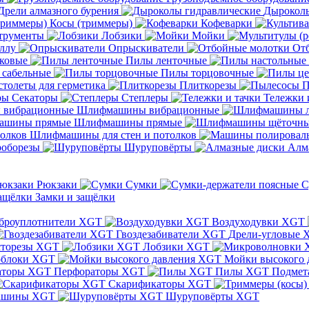
Дрели алмазного бурения
Дыроколы
Косы (триммеры)
Кофеварки
трументы
Лобзики
Мойки
ллу
Опрыскиватели
От
ковые
Пилы ленточные
 сабельные
Пилы торцовочные
толеты для герметика
Плиткорезы
П
Секаторы
Степлеры
Тележки 
Шлифмашины вибрационные
Шлифмашины прямые
Шлифмашины для стен и потолков
оборезы
Шуруповёрты
Алм
Рюкзаки
Сумки
С
Замки и защёлки
броуплотнители XGT
Воздуходувки XGT
Гвоздезабиватели XGT
Дрели-угловые 
сторезы XGT
Лобзики XGT
блоки XGT
Мойки высокого 
Перфораторы XGT
Пилы XGT
Подмет
Скарификаторы XGT
ашины XGT
Шуруповёрты XGT