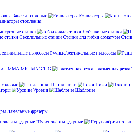
Завесы тепловые
Конвекторы
адиаторы отопления
мнерезные станки
Лобзиковые станки
Сверлильные станки
Станки для гибки арматуры
Стан
Ручные/вертикальные пылесосы
темы ММА MIG MAG TIG
Плазменная резка
 садовые
Напильники
Ножи
аторы
Уровни
Шаблоны
Ламельные фрезеры
Шуруповёрты ударные