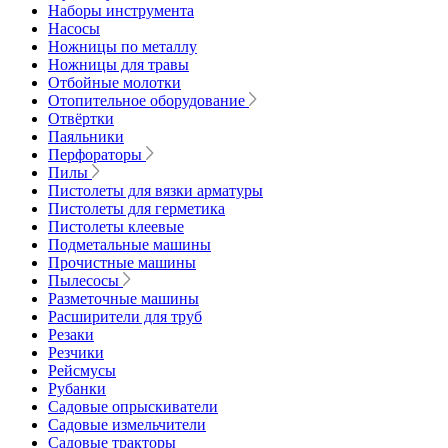
Наборы инструмента
Насосы
Ножницы по металлу
Ножницы для травы
Отбойные молотки
Отопительное оборудование
Отвёртки
Паяльники
Перфораторы
Пилы
Пистолеты для вязки арматуры
Пистолеты для герметика
Пистолеты клеевые
Подметальные машины
Прочистные машины
Пылесосы
Разметочные машины
Расширители для труб
Резаки
Резчики
Рейсмусы
Рубанки
Садовые опрыскиватели
Садовые измельчители
Садовые тракторы