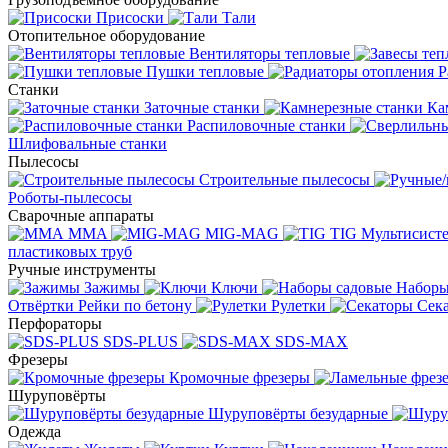
Присоски
Тали
Отопительное оборудование
Вентиляторы тепловые
Пушки тепловые
Р
Станки
Заточные станки
Ка
Распиловочные станки
Шлифовальные станки
Пылесосы
Строительные пылесосы
Роботы-пылесосы
Сварочные аппараты
MMA
MIG-MAG
TIG
Мультисис
пластиковых труб
Ручные инструменты
Зажимы
Ключи
Наборы
Отвёртки
Рейки по бетону
Рулетки
Сек
Перфораторы
SDS-PLUS
SDS-MAX
Фрезеры
Кромочные фрезеры
Шуруповёрты
Шуруповёрты безударные
Одежда