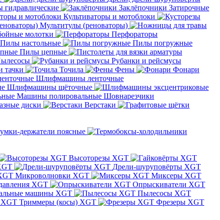
 гидравлические
Заклёпочники
Затирочные
Культиваторы и мотоблоки
Мультитулы (реноваторы)
бойные молотки
Перфораторы
Пилы настольные
Пилы погружные
Пилы цепные
ылесосы
Рубанки и рейсмусы
и тачки
Точила
Фены
Фонари
Шлифмашины ленточные
Шлифмашины щёточные
Машины полировальные
Шовнарезчики
азные диски
Верстаки
умки-держатели поясные
Высоторезы XGT
XGT
Дрели-шуруповёрты XGT
Микроволновки XGT
Миксеры XGT
давления XGT
Опрыскиватели XGT
альные машины XGT
Пылесосы XGT
Триммеры (косы) XGT
Фрезеры XGT