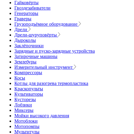
Гайковёрты
Гвоздезабиватели
Генераторы
Граверы
Грузоподъёмное оборудование
Дрели
Дрели-шуруповёрты
Дыроколы
Заклёпочники
Зарядные и пуско-зарядные устройства
Затирочные машины
Землебуры
Измерительный инструмент
Компрессоры
Косы
Котлы для разогрева термопластика
Краскопульты
Культиваторы
Кусторезы
Лобзики
Миксеры
Мойки высокого давления
Мотоблоки
Мотопомпы
Мультитулы