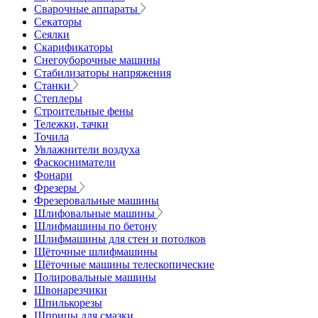
Сварочные аппараты
Секаторы
Сеялки
Скарификаторы
Снегоуборочные машины
Стабилизаторы напряжения
Станки
Степлеры
Строительные фены
Тележки, тачки
Точила
Увлажнители воздуха
Фаскосниматели
Фонари
Фрезеры
Фрезеровальные машины
Шлифовальные машины
Шлифмашины по бетону
Шлифмашины для стен и потолков
Щёточные шлифмашины
Щёточные машины телескопические
Полировальные машины
Швонарезчики
Шпилькорезы
Шприцы для смазки