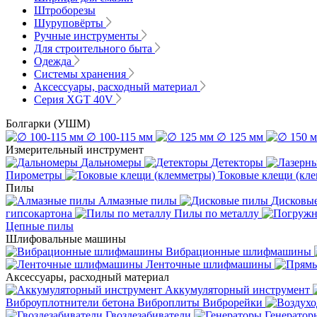
Штроборезы
Шуруповёрты
Ручные инструменты
Для строительного быта
Одежда
Системы хранения
Аксессуары, расходный материал
Серия XGT 40V
Болгарки (УШМ)
∅ 100-115 мм
∅ 125 мм
Измерительный инструмент
Дальномеры
Детекторы
Пирометры
Токовые клещи (кл
Пилы
Алмазные пилы
Дисковы
гипсокартона
Пилы по металлу
Цепные пилы
Шлифовальные машины
Вибрационные шлифмашины
Ленточные шлифмашины
Аксессуары, расходный материал
Аккумуляторный инструмент
Виброуплотнители бетона
Виброплиты
Виброрейки
Гвоздезабиватели
Генератор