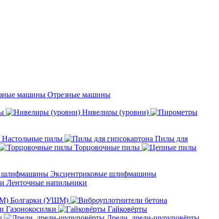
Отрезные машины
ы
Нивелиры (уровни)
Настольные пилы
Пилы для
Торцовочные пилы
Эксцентриковые шлифмашины
Ленточные напильники
Болгарки (УШМ)
Газонокосилки
Гайковёрты
е
Дрели, дрели-шуруповёрты