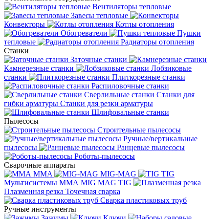
Вентиляторы тепловые
Завесы тепловые
Конвекторы
Котлы отопления
Обогреватели
Пушки
тепловые
Радиаторы отопления
Станки
Заточные станки
Камнерезные станки
Лобзиковые
станки
Плиткорезные станки
Распиловочные станки
Сверлильные станки
Станки для
гибки арматуры
Станки для резки арматуры
Шлифовальные станки
Пылесосы
Строительные пылесосы
Ручные/вертикальные
пылесосы
Ранцевые пылесосы
Роботы-пылесосы
Сварочные аппараты
MMA
MIG-MAG
TIG
Мультисистемы ММА MIG MAG TIG
Плазменная резка
Точечная сварка
Cварка пластиковых труб
Ручные инструменты
Зажимы
Ключи