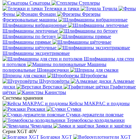
Секаторы
Степлеры
Тележки и тачки
Точила
Фены
Фонари
Фрезеры
Фрезеровальные машины
Шлифмашины вибрационные
Шлифмашины ленточные
Шлифмашины по бетону
Шлифмашины прямые
Шлифмашины щёточные
Шлифмашины эксцентриковые
Шлифмашины для стен
и потолков
Машины
полировальные
Шовнарезчики
Шприцы для смазки
Штроборезы
Шуруповёрты
Алмазные
диски
Верстаки
Графитовые
щётки
Канистры
Системы хранения
Кейсы MAKPAC и поддоны
Рюкзаки
Сумки
Сумки-держатели поясные
Термобоксы-холодильники
Чемоданы
Замки и защёлки
Серия XGT 40V
Болгарки XGT