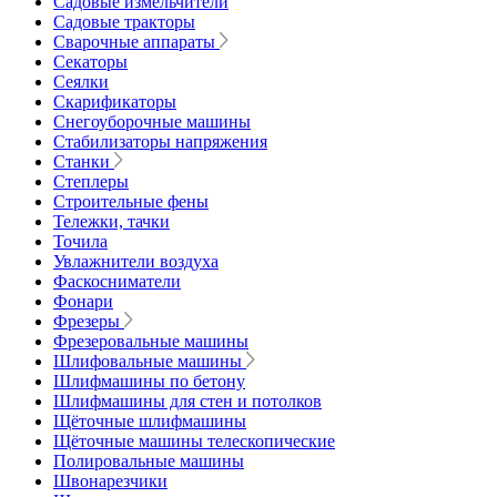
Садовые измельчители
Садовые тракторы
Сварочные аппараты
Секаторы
Сеялки
Скарификаторы
Снегоуборочные машины
Стабилизаторы напряжения
Станки
Степлеры
Строительные фены
Тележки, тачки
Точила
Увлажнители воздуха
Фаскосниматели
Фонари
Фрезеры
Фрезеровальные машины
Шлифовальные машины
Шлифмашины по бетону
Шлифмашины для стен и потолков
Щёточные шлифмашины
Щёточные машины телескопические
Полировальные машины
Швонарезчики