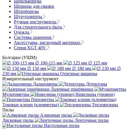
Шпилькорезы
Шприцы для смазки
Штроборезы
Шуруповёрты
Ручные инструменты
Для строительного быта
Одежда
Системы хранения
Аксессуары, расходный материал
Серия XGT 40V
Болгарки (УШМ)
∅ 100-115 мм
∅ 125 мм
∅ 150 мм
∅ 180 мм
∅
230 мм
Отрезные машины
Измерительный инструмент
Дальномеры
Детекторы
Лазерные приёмники
Мультиметры
Нивелиры (уровни)
Пирометры
Токовые клещи (клемметры)
Тепловизоры
Пилы
Алмазные пилы
Дисковые пилы
Ленточные пилы
Настольные пилы