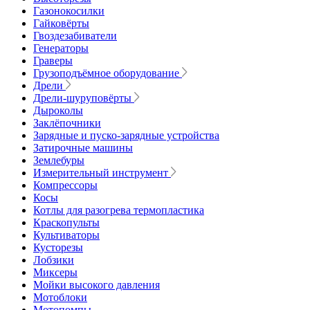
Газонокосилки
Гайковёрты
Гвоздезабиватели
Генераторы
Граверы
Грузоподъёмное оборудование
Дрели
Дрели-шуруповёрты
Дыроколы
Заклёпочники
Зарядные и пуско-зарядные устройства
Затирочные машины
Землебуры
Измерительный инструмент
Компрессоры
Косы
Котлы для разогрева термопластика
Краскопульты
Культиваторы
Кусторезы
Лобзики
Миксеры
Мойки высокого давления
Мотоблоки
Мотопомпы