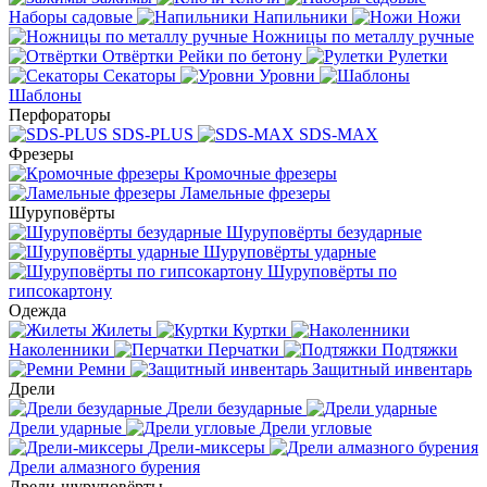
Наборы садовые
Напильники
Ножи
Ножницы по металлу ручные
Отвёртки
Рейки по бетону
Рулетки
Секаторы
Уровни
Шаблоны
Перфораторы
SDS-PLUS
SDS-MAX
Фрезеры
Кромочные фрезеры
Ламельные фрезеры
Шуруповёрты
Шуруповёрты безударные
Шуруповёрты ударные
Шуруповёрты по
гипсокартону
Одежда
Жилеты
Куртки
Наколенники
Перчатки
Подтяжки
Ремни
Защитный инвентарь
Дрели
Дрели безударные
Дрели ударные
Дрели угловые
Дрели-миксеры
Дрели алмазного бурения
Дрели-шуруповёрты