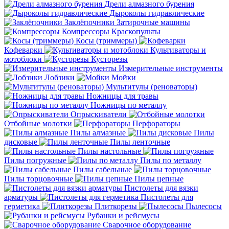
Дрели алмазного бурения
Дыроколы гидравлические
Заклёпочники
Затирочные машины
Компрессоры
Краскопульты
Косы (триммеры)
Кофеварки
Культиваторы и
мотоблоки
Кусторезы
Измерительные инструменты
Лобзики
Мойки
Мультитулы (реноваторы)
Ножницы для травы
Ножницы по металлу
Опрыскиватели
Отбойные молотки
Перфораторы
Пилы алмазные
Пилы
дисковые
Пилы ленточные
Пилы настольные
Пилы погружные
Пилы по металлу
Пилы сабельные
Пилы торцовочные
Пилы цепные
Пистолеты для вязки
арматуры
Пистолеты для
герметика
Плиткорезы
Пылесосы
Рубанки и рейсмусы
Сварочное оборудование