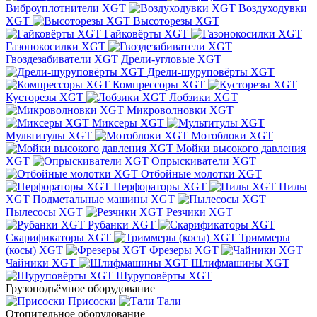
Виброуплотнители XGT
Воздуходувки
XGT
Высоторезы XGT
Гайковёрты XGT
Газонокосилки XGT
Гвоздезабиватели XGT
Дрели-угловые XGT
Дрели-шуруповёрты XGT
Компрессоры XGT
Кусторезы XGT
Лобзики XGT
Микроволновки XGT
Миксеры XGT
Мультитулы XGT
Мотоблоки XGT
Мойки высокого давления
XGT
Опрыскиватели XGT
Отбойные молотки XGT
Перфораторы XGT
Пилы
XGT
Подметальные машины XGT
Пылесосы XGT
Резчики XGT
Рубанки XGT
Скарификаторы XGT
Триммеры
(косы) XGT
Фрезеры XGT
Чайники XGT
Шлифмашины XGT
Шуруповёрты XGT
Грузоподъёмное оборудование
Присоски
Тали
Отопительное оборудование