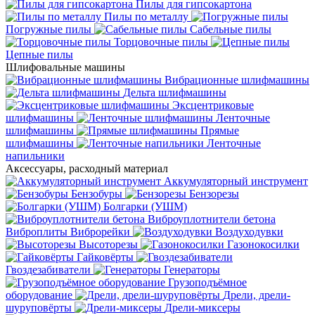
Пилы для гипсокартона
Пилы по металлу
Погружные пилы
Сабельные пилы
Торцовочные пилы
Цепные пилы
Шлифовальные машины
Вибрационные шлифмашины
Дельта шлифмашины
Эксцентриковые
шлифмашины
Ленточные
шлифмашины
Прямые
шлифмашины
Ленточные
напильники
Аксессуары, расходный материал
Аккумуляторный инструмент
Бензобуры
Бензорезы
Болгарки (УШМ)
Виброуплотнители бетона
Виброплиты
Виброрейки
Воздуходувки
Высоторезы
Газонокосилки
Гайковёрты
Гвоздезабиватели
Генераторы
Грузоподъёмное
оборудование
Дрели, дрели-
шуруповёрты
Дрели-миксеры