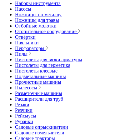
Наборы инструмента
Насосы
Ножницы по металлу
Ножницы для травы
Отбойные молотки
Отопительное оборудование
Отвёртки
Паяльники
Перфораторы
Пилы
Пистолеты для вязки арматуры
Пистолеты для герметика
Пистолеты клеевые
Подметальные машины
Прочистные машины
Пылесосы
Разметочные машины
Расширители для труб
Резаки
Резчики
Рейсмусы
Рубанки
Садовые опрыскиватели
Садовые измельчители
Садовые тракторы