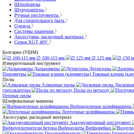
Штроборезы
Шуруповёрты
Ручные инструменты
Для строительного быта
Одежда
Системы хранения
Аксессуары, расходный материал
Серия XGT 40V
Болгарки (УШМ)
∅ 100-115 мм
∅ 125 мм
Измерительный инструмент
Дальномеры
Детекторы
Пирометры
Токовые клещи (кл
Пилы
Алмазные пилы
Дисковы
гипсокартона
Пилы по металлу
Цепные пилы
Шлифовальные машины
Вибрационные шлифмашины
Ленточные шлифмашины
Аксессуары, расходный материал
Аккумуляторный инструмент
Виброуплотнители бетона
Виброплиты
Виброрейки
Гвоздезабиватели
Генератор