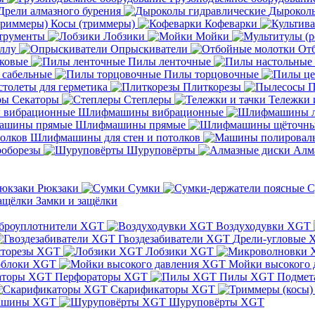
Дрели алмазного бурения
Дыроколы
Косы (триммеры)
Кофеварки
трументы
Лобзики
Мойки
ллу
Опрыскиватели
От
ковые
Пилы ленточные
 сабельные
Пилы торцовочные
толеты для герметика
Плиткорезы
П
Секаторы
Степлеры
Тележки 
Шлифмашины вибрационные
Шлифмашины прямые
Шлифмашины для стен и потолков
оборезы
Шуруповёрты
Алм
Рюкзаки
Сумки
С
Замки и защёлки
броуплотнители XGT
Воздуходувки XGT
Гвоздезабиватели XGT
Дрели-угловые 
сторезы XGT
Лобзики XGT
блоки XGT
Мойки высокого 
Перфораторы XGT
Пилы XGT
Подмет
Скарификаторы XGT
ашины XGT
Шуруповёрты XGT