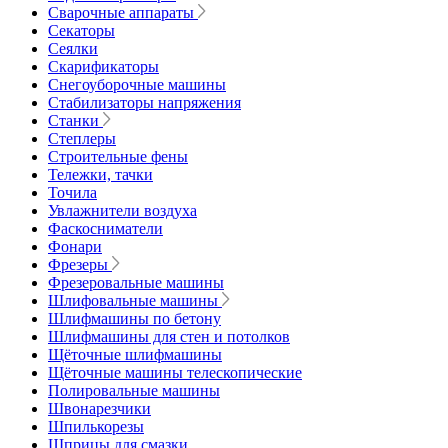
Сварочные аппараты
Секаторы
Сеялки
Скарификаторы
Снегоуборочные машины
Стабилизаторы напряжения
Станки
Степлеры
Строительные фены
Тележки, тачки
Точила
Увлажнители воздуха
Фаскосниматели
Фонари
Фрезеры
Фрезеровальные машины
Шлифовальные машины
Шлифмашины по бетону
Шлифмашины для стен и потолков
Щёточные шлифмашины
Щёточные машины телескопические
Полировальные машины
Швонарезчики
Шпилькорезы
Шприцы для смазки