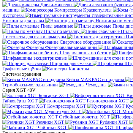
Дрели-миксеры
машины
Компрессоры
Краскопульты
Кусторезы
Измерительные инс
Ножницы для травы
Ножницы по мета
Пилы алмазные
Пилы дис
Пилы по металлу
Пилы
Пистолеты для вязки арматуры
Пис
Сварочное оборудование
Фрезеры
Фрезеровальные машины
Шлифмашины по бетону
Шлифмашины эксцентриковые
Шприцы для смазки
Штр
Графитовые щётки
Канистры
Системы хранения
Кейсы MAKPAC и поддоны
Термобоксы-холодильники
Чемоданы
Серия XGT 40V
Болгарки XGT
Ви
Гайковёрты XGT
Газонокосилки XGT
Компрессоры XGT
Ку
Мультитулы XGT
Мото
Отбойные молотки XGT
Резчики XGT
Рубанки XGT
Чайники XGT
Шлифм
Грузоподъёмное оборудование