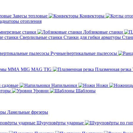
Завесы тепловые
Конвекторы
адиаторы отопления
мнерезные станки
Лобзиковые станки
Сверлильные станки
Станки для гибки арматуры
Стан
Ручные/вертикальные пылесосы
темы ММА MIG MAG TIG
Плазменная резка
 садовые
Напильники
Ножи
аторы
Уровни
Шаблоны
Ламельные фрезеры
Шуруповёрты ударные