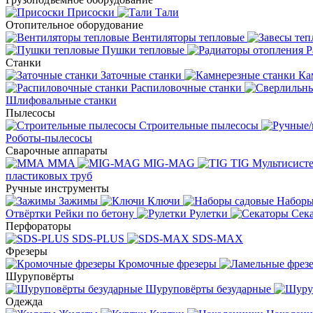
Присоски
Тали
Отопительное оборудование
Вентиляторы тепловые
Пушки тепловые
Р
Станки
Заточные станки
Ка
Распиловочные станки
Шлифовальные станки
Пылесосы
Строительные пылесосы
Роботы-пылесосы
Сварочные аппараты
MMA
MIG-MAG
TIG
Мультисис
пластиковых труб
Ручные инструменты
Зажимы
Ключи
Наборы
Отвёртки
Рейки по бетону
Рулетки
Сек
Перфораторы
SDS-PLUS
SDS-MAX
Фрезеры
Кромочные фрезеры
Шуруповёрты
Шуруповёрты безударные
Одежда