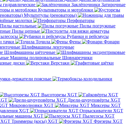
 гидравлические
Заклёпочники
Затирочные
Культиваторы и мотоблоки
Мультитулы (реноваторы)
бойные молотки
Перфораторы
Пилы настольные
Пилы погружные
Пилы цепные
ылесосы
Рубанки и рейсмусы
и тачки
Точила
Фены
Фонари
Шлифмашины ленточные
Шлифмашины щёточные
Машины полировальные
Шовнарезчики
азные диски
Верстаки
умки-держатели поясные
Высоторезы XGT
XGT
Дрели-шуруповёрты XGT
Микроволновки XGT
Миксеры XGT
давления XGT
Опрыскиватели XGT
альные машины XGT
Пылесосы XGT
Триммеры (косы) XGT
Фрезеры XGT