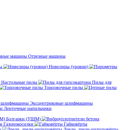
Отрезные машины
ы
Нивелиры (уровни)
Настольные пилы
Пилы для
Торцовочные пилы
Эксцентриковые шлифмашины
Ленточные напильники
Болгарки (УШМ)
Газонокосилки
Гайковёрты
е
Дрели, дрели-шуруповёрты