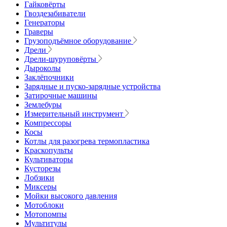
Гайковёрты
Гвоздезабиватели
Генераторы
Граверы
Грузоподъёмное оборудование
Дрели
Дрели-шуруповёрты
Дыроколы
Заклёпочники
Зарядные и пуско-зарядные устройства
Затирочные машины
Землебуры
Измерительный инструмент
Компрессоры
Косы
Котлы для разогрева термопластика
Краскопульты
Культиваторы
Кусторезы
Лобзики
Миксеры
Мойки высокого давления
Мотоблоки
Мотопомпы
Мультитулы