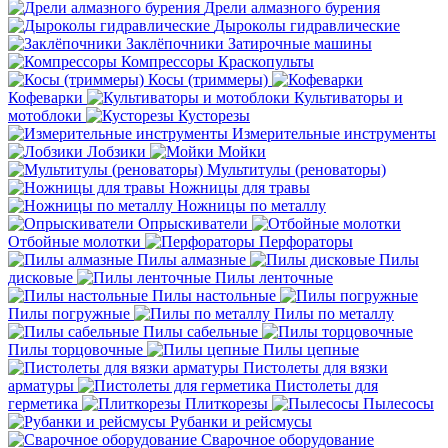
Дрели алмазного бурения
Дыроколы гидравлические
Заклёпочники
Затирочные машины
Компрессоры
Краскопульты
Косы (триммеры)
Кофеварки
Культиваторы и
мотоблоки
Кусторезы
Измерительные инструменты
Лобзики
Мойки
Мультитулы (реноваторы)
Ножницы для травы
Ножницы по металлу
Опрыскиватели
Отбойные молотки
Перфораторы
Пилы алмазные
Пилы
дисковые
Пилы ленточные
Пилы настольные
Пилы погружные
Пилы по металлу
Пилы сабельные
Пилы торцовочные
Пилы цепные
Пистолеты для вязки
арматуры
Пистолеты для
герметика
Плиткорезы
Пылесосы
Рубанки и рейсмусы
Сварочное оборудование