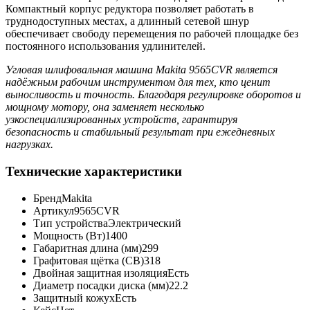
Компактный корпус редуктора позволяет работать в
труднодоступных местах, а длинный сетевой шнур
обеспечивает свободу перемещения по рабочей площадке без
постоянного использования удлинителей.
Угловая шлифовальная машина Makita 9565CVR
является
надёжным рабочим инструментом для тех, кто ценит
выносливость и точность. Благодаря регулировке оборотов и
мощному мотору, она заменяет несколько
узкоспециализированных устройств, гарантируя
безопасность и стабильный результат при ежедневных
нагрузках.
Технические характеристики
Бренд
Makita
Артикул
9565CVR
Тип устройства
Электрический
Мощность (Вт)
1400
Габаритная длина (мм)
299
Графитовая щётка (CB)
318
Двойная защитная изоляция
Есть
Диаметр посадки диска (мм)
22.2
Защитный кожух
Есть