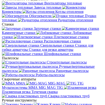
Вентиляторы тепловые
Завесы тепловые
Конвекторы
Котлы отопления
Обогреватели
Пушки
тепловые
Радиаторы отопления
Станки
Заточные станки
Камнерезные станки
Лобзиковые
станки
Плиткорезные станки
Распиловочные станки
Сверлильные станки
Станки для
гибки арматуры
Станки для резки арматуры
Шлифовальные станки
Пылесосы
Строительные пылесосы
Ручные/вертикальные
пылесосы
Ранцевые пылесосы
Роботы-пылесосы
Сварочные аппараты
MMA
MIG-MAG
TIG
Мультисистемы ММА MIG MAG TIG
Плазменная резка
Точечная сварка
Cварка пластиковых труб
Ручные инструменты
Зажимы
Ключи