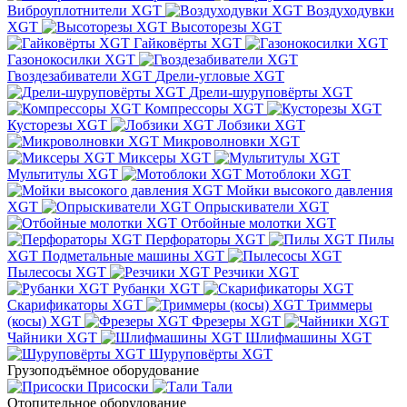
Виброуплотнители XGT
Воздуходувки
XGT
Высоторезы XGT
Гайковёрты XGT
Газонокосилки XGT
Гвоздезабиватели XGT
Дрели-угловые XGT
Дрели-шуруповёрты XGT
Компрессоры XGT
Кусторезы XGT
Лобзики XGT
Микроволновки XGT
Миксеры XGT
Мультитулы XGT
Мотоблоки XGT
Мойки высокого давления
XGT
Опрыскиватели XGT
Отбойные молотки XGT
Перфораторы XGT
Пилы
XGT
Подметальные машины XGT
Пылесосы XGT
Резчики XGT
Рубанки XGT
Скарификаторы XGT
Триммеры
(косы) XGT
Фрезеры XGT
Чайники XGT
Шлифмашины XGT
Шуруповёрты XGT
Грузоподъёмное оборудование
Присоски
Тали
Отопительное оборудование