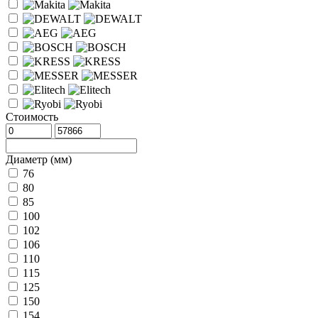
Стоимость
Диаметр (мм)
76
80
85
100
102
106
110
115
125
150
154