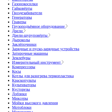
Газонокосилки
Гайковёрты
Гвоздезабиватели
Генераторы
Граверы
Грузоподъёмное оборудование
Дрели
Дрели-шуруповёрты
Дыроколы
Заклёпочники
Зарядные и пуско-зарядные устройства
Затирочные машины
Землебуры
Измерительный инструмент
Компрессоры
Косы
Котлы для разогрева термопластика
Краскопульты
Культиваторы
Кусторезы
Лобзики
Миксеры
Мойки высокого давления
Мотоблоки
Мотопомпы