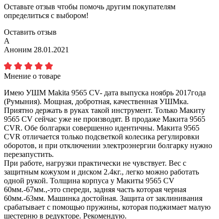
Оставьте отзыв чтобы помочь другим покупателям
определиться с выбором!
Оставить отзыв
А
Аноним
28.01.2021
Мнение о товаре
Имею УШМ Makita 9565 CV- дата выпуска ноябрь 2017года
(Румыния). Мощная, добротная, качественная УШМка.
Приятно держать в руках такой инструмент. Только Макиту
9565 CV сейчас уже не производят. В продаже Макита 9565
CVR. Обе болгарки совершенно идентичны. Макита 9565
CVR отличается только подсветкой колесика регулировки
оборотов, и при отключении электроэнергии болгарку нужно
перезапустить.
При работе, нагрузки практически не чувствует. Вес c
защитным кожухом и диском 2.4кг., легко можно работать
одной рукой. Толщина корпуса у Макиты 9565 CV
60мм.-67мм.,-это спереди, задняя часть которая черная
60мм.-63мм. Машинка достойная. Защита от заклинивания
срабатывает с помощью пружины, которая поджимает малую
шестерню в редукторе. Рекомендую.