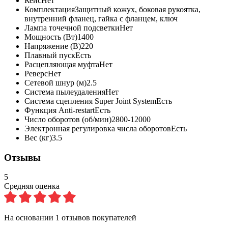
Кейс
Нет
Комплектация
Защитный кожух, боковая рукоятка,
внутренний фланец, гайка с фланцем, ключ
Лампа точечной подсветки
Нет
Мощность (Вт)
1400
Напряжение (В)
220
Плавный пуск
Есть
Расцепляющая муфта
Нет
Реверс
Нет
Сетевой шнур (м)
2.5
Система пылеудаления
Нет
Система сцепления Super Joint System
Есть
Функция Anti-restart
Есть
Число оборотов (об/мин)
2800-12000
Электронная регулировка числа оборотов
Есть
Вес (кг)
3.5
Отзывы
5
Средняя оценка
На основании
1
отзывов покупателей