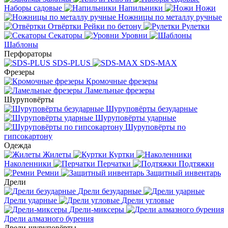
Наборы садовые
Напильники
Ножи
Ножницы по металлу ручные
Отвёртки
Рейки по бетону
Рулетки
Секаторы
Уровни
Шаблоны
Перфораторы
SDS-PLUS
SDS-MAX
Фрезеры
Кромочные фрезеры
Ламельные фрезеры
Шуруповёрты
Шуруповёрты безударные
Шуруповёрты ударные
Шуруповёрты по
гипсокартону
Одежда
Жилеты
Куртки
Наколенники
Перчатки
Подтяжки
Ремни
Защитный инвентарь
Дрели
Дрели безударные
Дрели ударные
Дрели угловые
Дрели-миксеры
Дрели алмазного бурения
Дрели-шуруповёрты