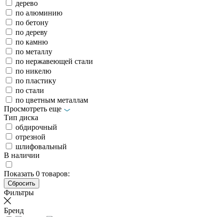
дерево
по алюминию
по бетону
по дереву
по камню
по металлу
по нержавеющей стали
по никелю
по пластику
по стали
по цветным металлам
Просмотреть еще
Тип диска
обдирочный
отрезной
шлифовальный
В наличии
Показать
0
товаров:
Фильтры
Бренд