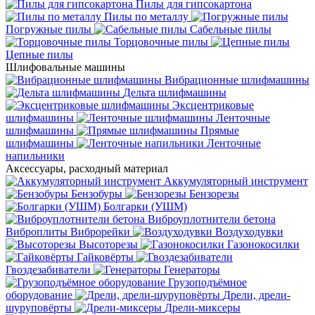
Пилы для гипсокартона
Пилы по металлу
Погружные пилы
Сабельные пилы
Торцовочные пилы
Цепные пилы
Шлифовальные машины
Вибрационные шлифмашины
Дельта шлифмашины
Эксцентриковые
шлифмашины
Ленточные
шлифмашины
Прямые
шлифмашины
Ленточные
напильники
Аксессуары, расходный материал
Аккумуляторный инструмент
Бензобуры
Бензорезы
Болгарки (УШМ)
Виброуплотнители бетона
Виброплиты
Виброрейки
Воздуходувки
Высоторезы
Газонокосилки
Гайковёрты
Гвоздезабиватели
Генераторы
Грузоподъёмное
оборудование
Дрели, дрели-
шуруповёрты
Дрели-миксеры