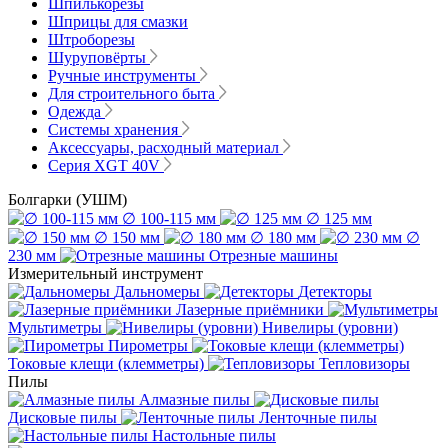
Шпилькорезы
Шприцы для смазки
Штроборезы
Шуруповёрты
Ручные инструменты
Для строительного быта
Одежда
Системы хранения
Аксессуары, расходный материал
Серия XGT 40V
Болгарки (УШМ)
∅ 100-115 мм
∅ 125 мм
∅ 150 мм
∅ 180 мм
∅
230 мм
Отрезные машины
Измерительный инструмент
Дальномеры
Детекторы
Лазерные приёмники
Мультиметры
Нивелиры (уровни)
Пирометры
Токовые клещи (клемметры)
Тепловизоры
Пилы
Алмазные пилы
Дисковые пилы
Ленточные пилы
Настольные пилы