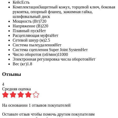
Кейс
Есть
Комплектация
Защитный кожух, торцевой ключ, боковая
рукоятка, опорный фланец, зажимная гайка,
шлифовальный диск
Мощность (Вт)
720
Напряжение (В)
220
Плавный пуск
Нет
Расцепляющая муфта
Нет
Сетевой шнур (м)
2.5
Система пылеудаления
Нет
Система сцепления Super Joint System
Нет
Число оборотов (об/мин)
11000
Электронная регулировка числа оборотов
Нет
Вес (кг)
1.8
Отзывы
4
Средняя оценка
На основании
1
отзывов покупателей
Оставьте отзыв чтобы помочь другим покупателям