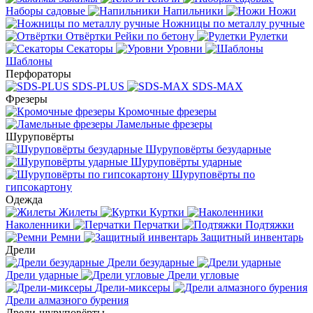
Наборы садовые
Напильники
Ножи
Ножницы по металлу ручные
Отвёртки
Рейки по бетону
Рулетки
Секаторы
Уровни
Шаблоны
Перфораторы
SDS-PLUS
SDS-MAX
Фрезеры
Кромочные фрезеры
Ламельные фрезеры
Шуруповёрты
Шуруповёрты безударные
Шуруповёрты ударные
Шуруповёрты по
гипсокартону
Одежда
Жилеты
Куртки
Наколенники
Перчатки
Подтяжки
Ремни
Защитный инвентарь
Дрели
Дрели безударные
Дрели ударные
Дрели угловые
Дрели-миксеры
Дрели алмазного бурения
Дрели-шуруповёрты