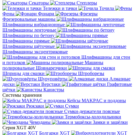
Секаторы
Степлеры
Тележки и тачки
Точила
Фены
Фонари
Фрезеры
Фрезеровальные машины
Шлифмашины вибрационные
Шлифмашины ленточные
Шлифмашины по бетону
Шлифмашины прямые
Шлифмашины щёточные
Шлифмашины эксцентриковые
Шлифмашины для стен
и потолков
Машины
полировальные
Шовнарезчики
Шприцы для смазки
Штроборезы
Шуруповёрты
Алмазные
диски
Верстаки
Графитовые
щётки
Канистры
Системы хранения
Кейсы MAKPAC и поддоны
Рюкзаки
Сумки
Сумки-держатели поясные
Термобоксы-холодильники
Чемоданы
Замки и защёлки
Серия XGT 40V
Болгарки XGT