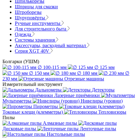
Шпилькорезы
Шприцы для смазки
Штроборезы
Шуруповёрты
Ручные инструменты
Для строительного быта
Одежда
Системы хранения
Аксессуары, расходный материал
Серия XGT 40V
Болгарки (УШМ)
∅ 100-115 мм
∅ 125 мм
∅ 150 мм
∅ 180 мм
∅
230 мм
Отрезные машины
Измерительный инструмент
Дальномеры
Детекторы
Лазерные приёмники
Мультиметры
Нивелиры (уровни)
Пирометры
Токовые клещи (клемметры)
Тепловизоры
Пилы
Алмазные пилы
Дисковые пилы
Ленточные пилы
Настольные пилы