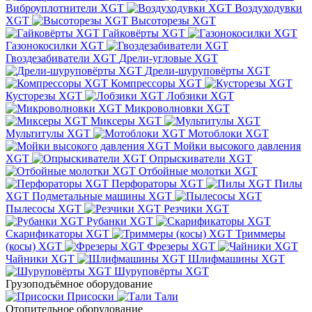
Виброуплотнители XGT
Воздуходувки
XGT
Высоторезы XGT
Гайковёрты XGT
Газонокосилки XGT
Гвоздезабиватели XGT
Дрели-угловые XGT
Дрели-шуруповёрты XGT
Компрессоры XGT
Кусторезы XGT
Лобзики XGT
Микроволновки XGT
Миксеры XGT
Мультитулы XGT
Мотоблоки XGT
Мойки высокого давления
XGT
Опрыскиватели XGT
Отбойные молотки XGT
Перфораторы XGT
Пилы
XGT
Подметальные машины XGT
Пылесосы XGT
Резчики XGT
Рубанки XGT
Скарификаторы XGT
Триммеры
(косы) XGT
Фрезеры XGT
Чайники XGT
Шлифмашины XGT
Шуруповёрты XGT
Грузоподъёмное оборудование
Присоски
Тали
Отопительное оборудование