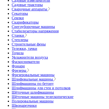
Садовые измельчители
Садовые тракторы
Сварочные аппараты
Секаторы
Сеялки
Скарификаторы
Снегоуборочные машины
Стабилизаторы напряжения
Станки
Степлеры
Строительные фены
Тележки, тачки
Точила
Увлажнители воздуха
Фаскосниматели
Фонари
Фрезеры
Фрезеровальные машины
Шлифовальные машины
Шлифмашины по бетону
Шлифмашины для стен и потолков
Щёточные шлифмашины
Щёточные машины телескопические
Полировальные машины
Швонарезчики