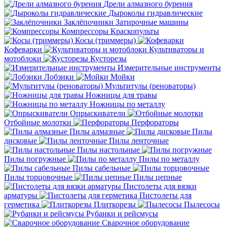
Дрели алмазного бурения
Дыроколы гидравлические
Заклёпочники
Затирочные машины
Компрессоры
Краскопульты
Косы (триммеры)
Кофеварки
Культиваторы и
мотоблоки
Кусторезы
Измерительные инструменты
Лобзики
Мойки
Мультитулы (реноваторы)
Ножницы для травы
Ножницы по металлу
Опрыскиватели
Отбойные молотки
Перфораторы
Пилы алмазные
Пилы
дисковые
Пилы ленточные
Пилы настольные
Пилы погружные
Пилы по металлу
Пилы сабельные
Пилы торцовочные
Пилы цепные
Пистолеты для вязки
арматуры
Пистолеты для
герметика
Плиткорезы
Пылесосы
Рубанки и рейсмусы
Сварочное оборудование