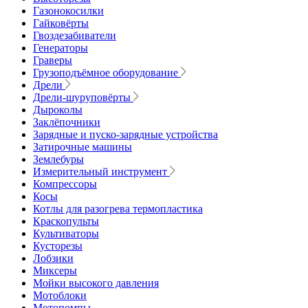
Газонокосилки
Гайковёрты
Гвоздезабиватели
Генераторы
Граверы
Грузоподъёмное оборудование
Дрели
Дрели-шуруповёрты
Дыроколы
Заклёпочники
Зарядные и пуско-зарядные устройства
Затирочные машины
Землебуры
Измерительный инструмент
Компрессоры
Косы
Котлы для разогрева термопластика
Краскопульты
Культиваторы
Кусторезы
Лобзики
Миксеры
Мойки высокого давления
Мотоблоки
Мотопомпы