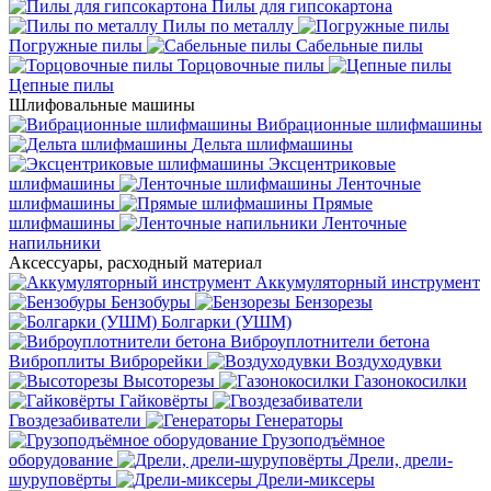
Пилы для гипсокартона
Пилы по металлу
Погружные пилы
Сабельные пилы
Торцовочные пилы
Цепные пилы
Шлифовальные машины
Вибрационные шлифмашины
Дельта шлифмашины
Эксцентриковые
шлифмашины
Ленточные
шлифмашины
Прямые
шлифмашины
Ленточные
напильники
Аксессуары, расходный материал
Аккумуляторный инструмент
Бензобуры
Бензорезы
Болгарки (УШМ)
Виброуплотнители бетона
Виброплиты
Виброрейки
Воздуходувки
Высоторезы
Газонокосилки
Гайковёрты
Гвоздезабиватели
Генераторы
Грузоподъёмное
оборудование
Дрели, дрели-
шуруповёрты
Дрели-миксеры