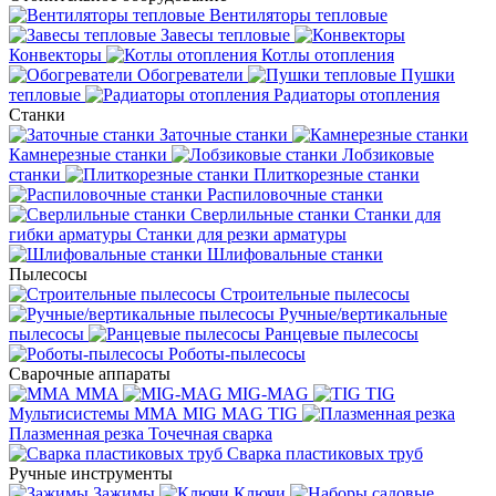
Вентиляторы тепловые
Завесы тепловые
Конвекторы
Котлы отопления
Обогреватели
Пушки
тепловые
Радиаторы отопления
Станки
Заточные станки
Камнерезные станки
Лобзиковые
станки
Плиткорезные станки
Распиловочные станки
Сверлильные станки
Станки для
гибки арматуры
Станки для резки арматуры
Шлифовальные станки
Пылесосы
Строительные пылесосы
Ручные/вертикальные
пылесосы
Ранцевые пылесосы
Роботы-пылесосы
Сварочные аппараты
MMA
MIG-MAG
TIG
Мультисистемы ММА MIG MAG TIG
Плазменная резка
Точечная сварка
Cварка пластиковых труб
Ручные инструменты
Зажимы
Ключи