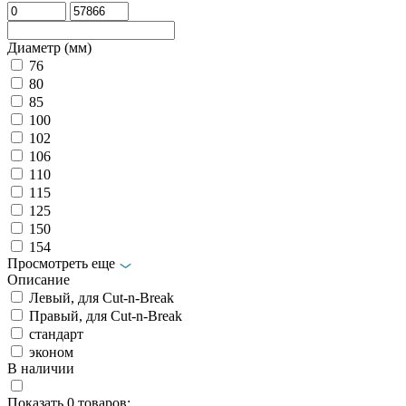
Диаметр (мм)
76
80
85
100
102
106
110
115
125
150
154
Просмотреть еще
Описание
Левый, для Cut-n-Break
Правый, для Cut-n-Break
стандарт
эконом
В наличии
Показать
0
товаров: