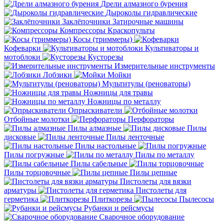
Дрели алмазного бурения
Дыроколы гидравлические
Заклёпочники
Затирочные машины
Компрессоры
Краскопульты
Косы (триммеры)
Кофеварки
Культиваторы и
мотоблоки
Кусторезы
Измерительные инструменты
Лобзики
Мойки
Мультитулы (реноваторы)
Ножницы для травы
Ножницы по металлу
Опрыскиватели
Отбойные молотки
Перфораторы
Пилы алмазные
Пилы
дисковые
Пилы ленточные
Пилы настольные
Пилы погружные
Пилы по металлу
Пилы сабельные
Пилы торцовочные
Пилы цепные
Пистолеты для вязки
арматуры
Пистолеты для
герметика
Плиткорезы
Пылесосы
Рубанки и рейсмусы
Сварочное оборудование