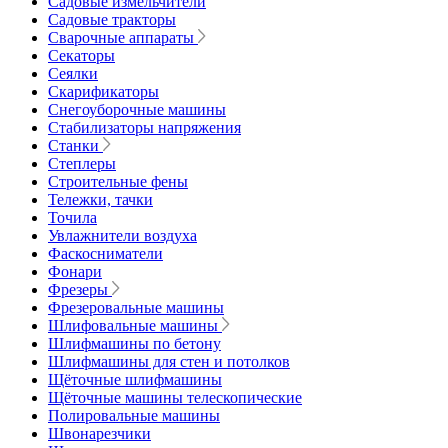
Садовые измельчители
Садовые тракторы
Сварочные аппараты
Секаторы
Сеялки
Скарификаторы
Снегоуборочные машины
Стабилизаторы напряжения
Станки
Степлеры
Строительные фены
Тележки, тачки
Точила
Увлажнители воздуха
Фаскосниматели
Фонари
Фрезеры
Фрезеровальные машины
Шлифовальные машины
Шлифмашины по бетону
Шлифмашины для стен и потолков
Щёточные шлифмашины
Щёточные машины телескопические
Полировальные машины
Швонарезчики