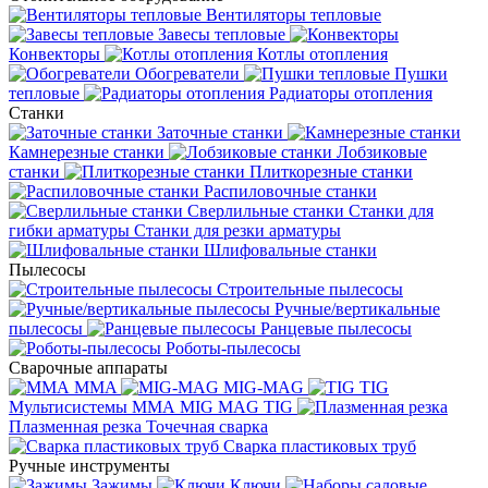
Вентиляторы тепловые
Завесы тепловые
Конвекторы
Котлы отопления
Обогреватели
Пушки
тепловые
Радиаторы отопления
Станки
Заточные станки
Камнерезные станки
Лобзиковые
станки
Плиткорезные станки
Распиловочные станки
Сверлильные станки
Станки для
гибки арматуры
Станки для резки арматуры
Шлифовальные станки
Пылесосы
Строительные пылесосы
Ручные/вертикальные
пылесосы
Ранцевые пылесосы
Роботы-пылесосы
Сварочные аппараты
MMA
MIG-MAG
TIG
Мультисистемы ММА MIG MAG TIG
Плазменная резка
Точечная сварка
Cварка пластиковых труб
Ручные инструменты
Зажимы
Ключи