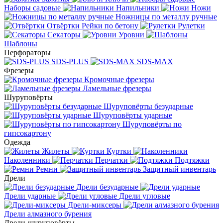
Наборы садовые
Напильники
Ножи
Ножницы по металлу ручные
Отвёртки
Рейки по бетону
Рулетки
Секаторы
Уровни
Шаблоны
Перфораторы
SDS-PLUS
SDS-MAX
Фрезеры
Кромочные фрезеры
Ламельные фрезеры
Шуруповёрты
Шуруповёрты безударные
Шуруповёрты ударные
Шуруповёрты по
гипсокартону
Одежда
Жилеты
Куртки
Наколенники
Перчатки
Подтяжки
Ремни
Защитный инвентарь
Дрели
Дрели безударные
Дрели ударные
Дрели угловые
Дрели-миксеры
Дрели алмазного бурения
Дрели-шуруповёрты