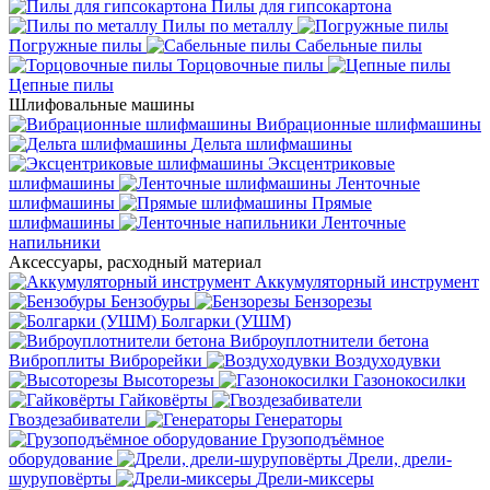
Пилы для гипсокартона
Пилы по металлу
Погружные пилы
Сабельные пилы
Торцовочные пилы
Цепные пилы
Шлифовальные машины
Вибрационные шлифмашины
Дельта шлифмашины
Эксцентриковые
шлифмашины
Ленточные
шлифмашины
Прямые
шлифмашины
Ленточные
напильники
Аксессуары, расходный материал
Аккумуляторный инструмент
Бензобуры
Бензорезы
Болгарки (УШМ)
Виброуплотнители бетона
Виброплиты
Виброрейки
Воздуходувки
Высоторезы
Газонокосилки
Гайковёрты
Гвоздезабиватели
Генераторы
Грузоподъёмное
оборудование
Дрели, дрели-
шуруповёрты
Дрели-миксеры