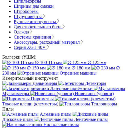
Шпилькорезы
Шприцы для смазки
Штроборезы
Шуруповёрты
Ручные инструменты
Для строительного быта
Одежда
Системы хранения
Аксессуары, расходный материал
Серия XGT 40V
Болгарки (УШМ)
∅ 100-115 мм
∅ 125 мм
∅ 150 мм
∅ 180 мм
∅
230 мм
Отрезные машины
Измерительный инструмент
Дальномеры
Детекторы
Лазерные приёмники
Мультиметры
Нивелиры (уровни)
Пирометры
Токовые клещи (клемметры)
Тепловизоры
Пилы
Алмазные пилы
Дисковые пилы
Ленточные пилы
Настольные пилы