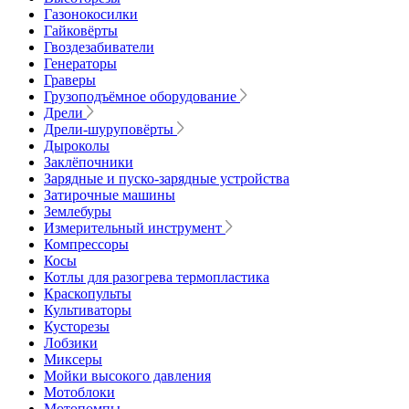
Газонокосилки
Гайковёрты
Гвоздезабиватели
Генераторы
Граверы
Грузоподъёмное оборудование
Дрели
Дрели-шуруповёрты
Дыроколы
Заклёпочники
Зарядные и пуско-зарядные устройства
Затирочные машины
Землебуры
Измерительный инструмент
Компрессоры
Косы
Котлы для разогрева термопластика
Краскопульты
Культиваторы
Кусторезы
Лобзики
Миксеры
Мойки высокого давления
Мотоблоки
Мотопомпы