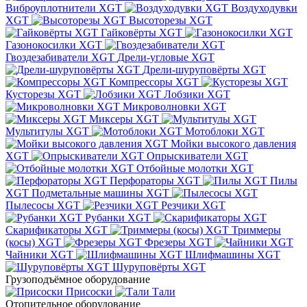
Виброуплотнители XGT
Воздуходувки
XGT
Высоторезы XGT
Гайковёрты XGT
Газонокосилки XGT
Гвоздезабиватели XGT
Дрели-угловые XGT
Дрели-шуруповёрты XGT
Компрессоры XGT
Кусторезы XGT
Лобзики XGT
Микроволновки XGT
Миксеры XGT
Мультитулы XGT
Мотоблоки XGT
Мойки высокого давления
XGT
Опрыскиватели XGT
Отбойные молотки XGT
Перфораторы XGT
Пилы
XGT
Подметальные машины XGT
Пылесосы XGT
Резчики XGT
Рубанки XGT
Скарификаторы XGT
Триммеры
(косы) XGT
Фрезеры XGT
Чайники XGT
Шлифмашины XGT
Шуруповёрты XGT
Грузоподъёмное оборудование
Присоски
Тали
Отопительное оборудование