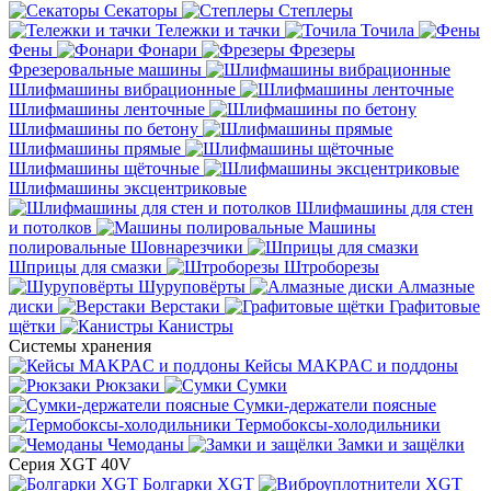
Секаторы
Степлеры
Тележки и тачки
Точила
Фены
Фонари
Фрезеры
Фрезеровальные машины
Шлифмашины вибрационные
Шлифмашины ленточные
Шлифмашины по бетону
Шлифмашины прямые
Шлифмашины щёточные
Шлифмашины эксцентриковые
Шлифмашины для стен
и потолков
Машины
полировальные
Шовнарезчики
Шприцы для смазки
Штроборезы
Шуруповёрты
Алмазные
диски
Верстаки
Графитовые
щётки
Канистры
Системы хранения
Кейсы MAKPAC и поддоны
Рюкзаки
Сумки
Сумки-держатели поясные
Термобоксы-холодильники
Чемоданы
Замки и защёлки
Серия XGT 40V
Болгарки XGT