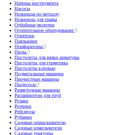
Наборы инструмента
Насосы
Ножницы по металлу
Ножницы для травы
Отбойные молотки
Отопительное оборудование
Отвёртки
Паяльники
Перфораторы
Пилы
Пистолеты для вязки арматуры
Пистолеты для герметика
Пистолеты клеевые
Подметальные машины
Прочистные машины
Пылесосы
Разметочные машины
Расширители для труб
Резаки
Резчики
Рейсмусы
Рубанки
Садовые опрыскиватели
Садовые измельчители
Садовые тракторы