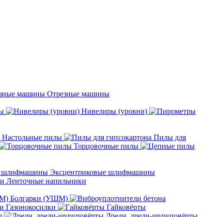
Отрезные машины
ы
Нивелиры (уровни)
Настольные пилы
Пилы для
Торцовочные пилы
Эксцентриковые шлифмашины
Ленточные напильники
Болгарки (УШМ)
Газонокосилки
Гайковёрты
е
Дрели, дрели-шуруповёрты