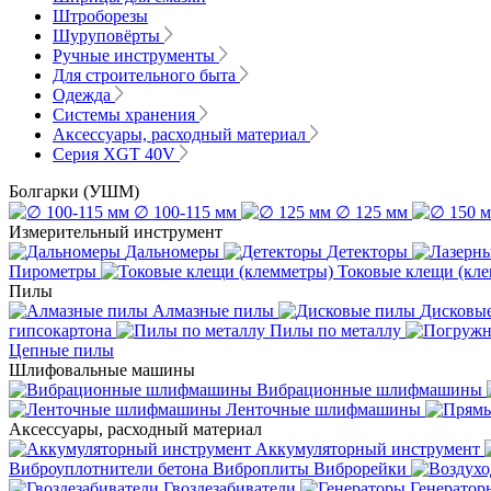
Штроборезы
Шуруповёрты
Ручные инструменты
Для строительного быта
Одежда
Системы хранения
Аксессуары, расходный материал
Серия XGT 40V
Болгарки (УШМ)
∅ 100-115 мм
∅ 125 мм
Измерительный инструмент
Дальномеры
Детекторы
Пирометры
Токовые клещи (кл
Пилы
Алмазные пилы
Дисковы
гипсокартона
Пилы по металлу
Цепные пилы
Шлифовальные машины
Вибрационные шлифмашины
Ленточные шлифмашины
Аксессуары, расходный материал
Аккумуляторный инструмент
Виброуплотнители бетона
Виброплиты
Виброрейки
Гвоздезабиватели
Генератор