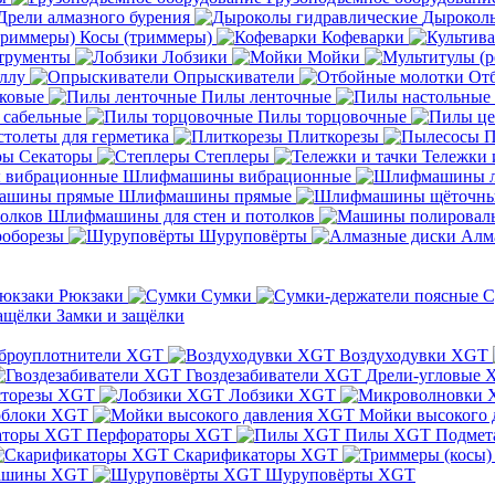
Дрели алмазного бурения
Дыроколы
Косы (триммеры)
Кофеварки
трументы
Лобзики
Мойки
ллу
Опрыскиватели
От
ковые
Пилы ленточные
 сабельные
Пилы торцовочные
толеты для герметика
Плиткорезы
П
Секаторы
Степлеры
Тележки 
Шлифмашины вибрационные
Шлифмашины прямые
Шлифмашины для стен и потолков
оборезы
Шуруповёрты
Алм
Рюкзаки
Сумки
С
Замки и защёлки
броуплотнители XGT
Воздуходувки XGT
Гвоздезабиватели XGT
Дрели-угловые 
сторезы XGT
Лобзики XGT
блоки XGT
Мойки высокого 
Перфораторы XGT
Пилы XGT
Подмет
Скарификаторы XGT
ашины XGT
Шуруповёрты XGT