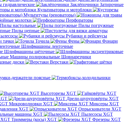
 гидравлические
Заклёпочники
Затирочные
Культиваторы и мотоблоки
Мультитулы (реноваторы)
бойные молотки
Перфораторы
Пилы настольные
Пилы погружные
Пилы цепные
ылесосы
Рубанки и рейсмусы
и тачки
Точила
Фены
Фонари
Шлифмашины ленточные
Шлифмашины щёточные
Машины полировальные
Шовнарезчики
азные диски
Верстаки
умки-держатели поясные
Высоторезы XGT
XGT
Дрели-шуруповёрты XGT
Микроволновки XGT
Миксеры XGT
давления XGT
Опрыскиватели XGT
альные машины XGT
Пылесосы XGT
Триммеры (косы) XGT
Фрезеры XGT