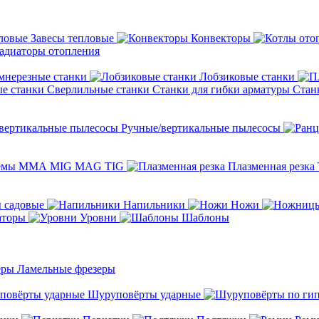
Завесы тепловые
Конвекторы
адиаторы отопления
мнерезные станки
Лобзиковые станки
Сверлильные станки
Станки для гибки арматуры
Стан
Ручные/вертикальные пылесосы
темы ММА MIG MAG TIG
Плазменная резка
 садовые
Напильники
Ножи
аторы
Уровни
Шаблоны
Ламельные фрезеры
Шуруповёрты ударные