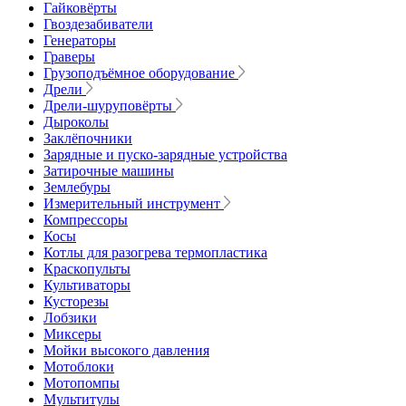
Гайковёрты
Гвоздезабиватели
Генераторы
Граверы
Грузоподъёмное оборудование
Дрели
Дрели-шуруповёрты
Дыроколы
Заклёпочники
Зарядные и пуско-зарядные устройства
Затирочные машины
Землебуры
Измерительный инструмент
Компрессоры
Косы
Котлы для разогрева термопластика
Краскопульты
Культиваторы
Кусторезы
Лобзики
Миксеры
Мойки высокого давления
Мотоблоки
Мотопомпы
Мультитулы