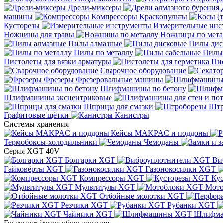
Дрели-миксеры
машины
Компрессоры
Краскопульты
Кусторезы
Измерительные инс
Ножницы для травы
Ножницы по мета
Пилы алмазные
Пилы дис
Пилы по металлу
Пилы
Пистолеты для вязки арматуры
Пис
Сварочное оборудование
Фрезеры
Фрезеровальные машины
Шлифмашины по бетону
Шлифмашины эксцентриковые
Шприцы для смазки
Штр
Графитовые щётки
Канистры
Системы хранения
Кейсы MAKPAC и поддоны
Термобоксы-холодильники
Чемоданы
Серия XGT 40V
Болгарки XGT
Ви
Гайковёрты XGT
Газонокосилки XGT
Компрессоры XGT
Ку
Мультитулы XGT
Мото
Отбойные молотки XGT
Резчики XGT
Рубанки XGT
Чайники XGT
Шлифм
Грузоподъёмное оборудование