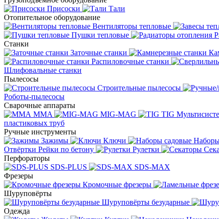
Присоски
Тали
Отопительное оборудование
Вентиляторы тепловые
Пушки тепловые
Р
Станки
Заточные станки
Ка
Распиловочные станки
Шлифовальные станки
Пылесосы
Строительные пылесосы
Роботы-пылесосы
Сварочные аппараты
MMA
MIG-MAG
TIG
Мультисис
пластиковых труб
Ручные инструменты
Зажимы
Ключи
Наборы
Отвёртки
Рейки по бетону
Рулетки
Сек
Перфораторы
SDS-PLUS
SDS-MAX
Фрезеры
Кромочные фрезеры
Шуруповёрты
Шуруповёрты безударные
Одежда