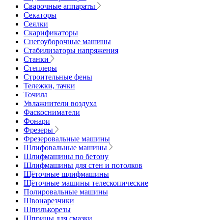
Сварочные аппараты
Секаторы
Сеялки
Скарификаторы
Снегоуборочные машины
Стабилизаторы напряжения
Станки
Степлеры
Строительные фены
Тележки, тачки
Точила
Увлажнители воздуха
Фаскосниматели
Фонари
Фрезеры
Фрезеровальные машины
Шлифовальные машины
Шлифмашины по бетону
Шлифмашины для стен и потолков
Щёточные шлифмашины
Щёточные машины телескопические
Полировальные машины
Швонарезчики
Шпилькорезы
Шприцы для смазки