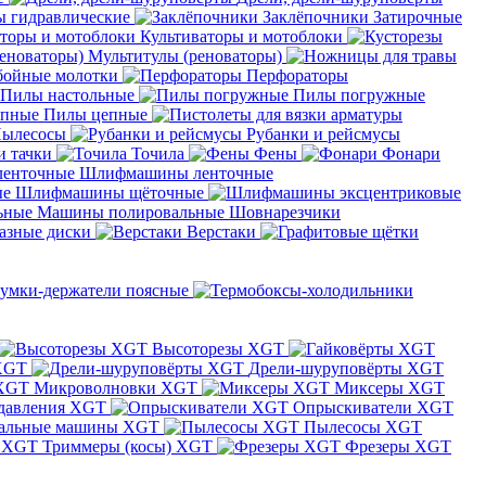
 гидравлические
Заклёпочники
Затирочные
Культиваторы и мотоблоки
Мультитулы (реноваторы)
бойные молотки
Перфораторы
Пилы настольные
Пилы погружные
Пилы цепные
ылесосы
Рубанки и рейсмусы
и тачки
Точила
Фены
Фонари
Шлифмашины ленточные
Шлифмашины щёточные
Машины полировальные
Шовнарезчики
азные диски
Верстаки
умки-держатели поясные
Высоторезы XGT
XGT
Дрели-шуруповёрты XGT
Микроволновки XGT
Миксеры XGT
давления XGT
Опрыскиватели XGT
альные машины XGT
Пылесосы XGT
Триммеры (косы) XGT
Фрезеры XGT