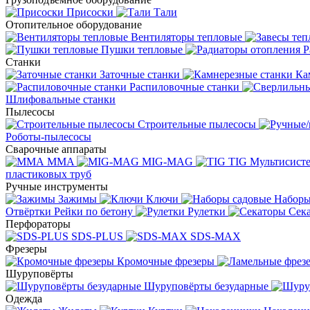
Присоски
Тали
Отопительное оборудование
Вентиляторы тепловые
Пушки тепловые
Р
Станки
Заточные станки
Ка
Распиловочные станки
Шлифовальные станки
Пылесосы
Строительные пылесосы
Роботы-пылесосы
Сварочные аппараты
MMA
MIG-MAG
TIG
Мультисис
пластиковых труб
Ручные инструменты
Зажимы
Ключи
Наборы
Отвёртки
Рейки по бетону
Рулетки
Сек
Перфораторы
SDS-PLUS
SDS-MAX
Фрезеры
Кромочные фрезеры
Шуруповёрты
Шуруповёрты безударные
Одежда