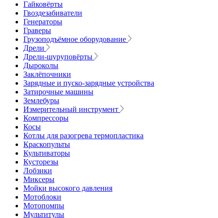
Гайковёрты
Гвоздезабиватели
Генераторы
Граверы
Грузоподъёмное оборудование
Дрели
Дрели-шуруповёрты
Дыроколы
Заклёпочники
Зарядные и пуско-зарядные устройства
Затирочные машины
Землебуры
Измерительный инструмент
Компрессоры
Косы
Котлы для разогрева термопластика
Краскопульты
Культиваторы
Кусторезы
Лобзики
Миксеры
Мойки высокого давления
Мотоблоки
Мотопомпы
Мультитулы