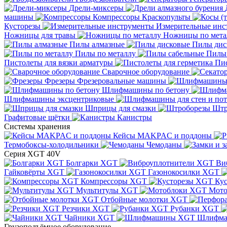
Дрели-миксеры
машины
Компрессоры
Краскопульты
Кусторезы
Измерительные инс
Ножницы для травы
Ножницы по мета
Пилы алмазные
Пилы дис
Пилы по металлу
Пилы
Пистолеты для вязки арматуры
Пис
Сварочное оборудование
Фрезеры
Фрезеровальные машины
Шлифмашины по бетону
Шлифмашины эксцентриковые
Шприцы для смазки
Штр
Графитовые щётки
Канистры
Системы хранения
Кейсы MAKPAC и поддоны
Термобоксы-холодильники
Чемоданы
Серия XGT 40V
Болгарки XGT
Ви
Гайковёрты XGT
Газонокосилки XGT
Компрессоры XGT
Ку
Мультитулы XGT
Мото
Отбойные молотки XGT
Резчики XGT
Рубанки XGT
Чайники XGT
Шлифм
Грузоподъёмное оборудование