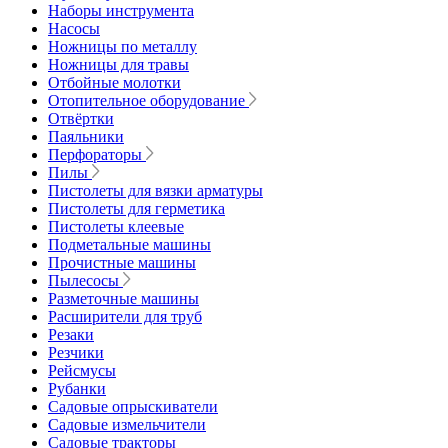
Наборы инструмента
Насосы
Ножницы по металлу
Ножницы для травы
Отбойные молотки
Отопительное оборудование
Отвёртки
Паяльники
Перфораторы
Пилы
Пистолеты для вязки арматуры
Пистолеты для герметика
Пистолеты клеевые
Подметальные машины
Прочистные машины
Пылесосы
Разметочные машины
Расширители для труб
Резаки
Резчики
Рейсмусы
Рубанки
Садовые опрыскиватели
Садовые измельчители
Садовые тракторы