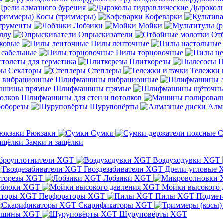
Дрели алмазного бурения
Дыроколы
Косы (триммеры)
Кофеварки
трументы
Лобзики
Мойки
ллу
Опрыскиватели
От
ковые
Пилы ленточные
 сабельные
Пилы торцовочные
толеты для герметика
Плиткорезы
П
Секаторы
Степлеры
Тележки 
Шлифмашины вибрационные
Шлифмашины прямые
Шлифмашины для стен и потолков
оборезы
Шуруповёрты
Алм
Рюкзаки
Сумки
С
Замки и защёлки
броуплотнители XGT
Воздуходувки XGT
Гвоздезабиватели XGT
Дрели-угловые 
сторезы XGT
Лобзики XGT
блоки XGT
Мойки высокого 
Перфораторы XGT
Пилы XGT
Подмет
Скарификаторы XGT
ашины XGT
Шуруповёрты XGT