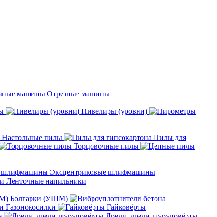
Отрезные машины
ы
Нивелиры (уровни)
Настольные пилы
Пилы для
Торцовочные пилы
Эксцентриковые шлифмашины
Ленточные напильники
Болгарки (УШМ)
Газонокосилки
Гайковёрты
е
Дрели, дрели-шуруповёрты