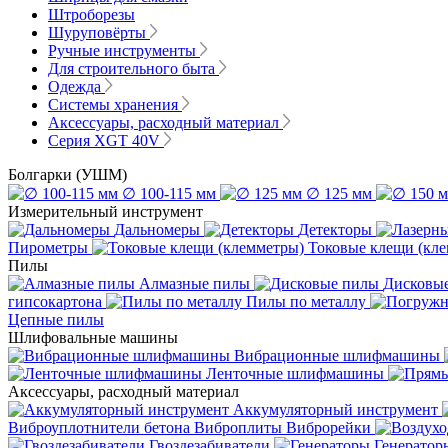
Штроборезы
Шуруповёрты
Ручные инструменты
Для строительного быта
Одежда
Системы хранения
Аксессуары, расходный материал
Серия XGT 40V
Болгарки (УШМ)
∅ 100-115 мм
∅ 125 мм
Измерительный инструмент
Дальномеры
Детекторы
Пирометры
Токовые клещи (кл
Пилы
Алмазные пилы
Дисковы
гипсокартона
Пилы по металлу
Цепные пилы
Шлифовальные машины
Вибрационные шлифмашины
Ленточные шлифмашины
Аксессуары, расходный материал
Аккумуляторный инструмент
Виброуплотнители бетона
Виброплиты
Виброрейки
Гвоздезабиватели
Генератор