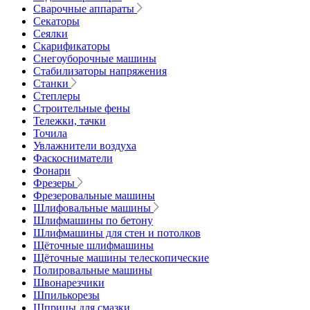
Сварочные аппараты
Секаторы
Сеялки
Скарификаторы
Снегоуборочные машины
Стабилизаторы напряжения
Станки
Степлеры
Строительные фены
Тележки, тачки
Точила
Увлажнители воздуха
Фаскосниматели
Фонари
Фрезеры
Фрезеровальные машины
Шлифовальные машины
Шлифмашины по бетону
Шлифмашины для стен и потолков
Щёточные шлифмашины
Щёточные машины телескопические
Полировальные машины
Швонарезчики
Шпилькорезы
Шприцы для смазки