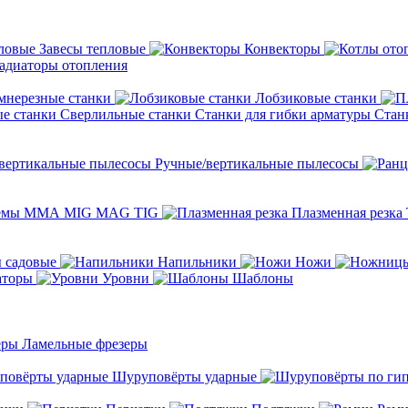
Завесы тепловые
Конвекторы
адиаторы отопления
мнерезные станки
Лобзиковые станки
Сверлильные станки
Станки для гибки арматуры
Стан
Ручные/вертикальные пылесосы
темы ММА MIG MAG TIG
Плазменная резка
 садовые
Напильники
Ножи
аторы
Уровни
Шаблоны
Ламельные фрезеры
Шуруповёрты ударные