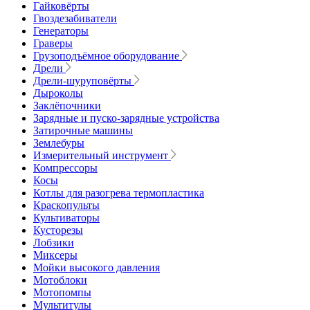
Гайковёрты
Гвоздезабиватели
Генераторы
Граверы
Грузоподъёмное оборудование
Дрели
Дрели-шуруповёрты
Дыроколы
Заклёпочники
Зарядные и пуско-зарядные устройства
Затирочные машины
Землебуры
Измерительный инструмент
Компрессоры
Косы
Котлы для разогрева термопластика
Краскопульты
Культиваторы
Кусторезы
Лобзики
Миксеры
Мойки высокого давления
Мотоблоки
Мотопомпы
Мультитулы