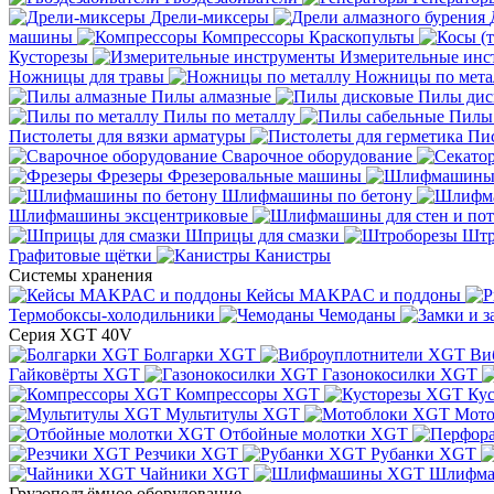
Дрели-миксеры
машины
Компрессоры
Краскопульты
Кусторезы
Измерительные инс
Ножницы для травы
Ножницы по мета
Пилы алмазные
Пилы дис
Пилы по металлу
Пилы
Пистолеты для вязки арматуры
Пис
Сварочное оборудование
Фрезеры
Фрезеровальные машины
Шлифмашины по бетону
Шлифмашины эксцентриковые
Шприцы для смазки
Штр
Графитовые щётки
Канистры
Системы хранения
Кейсы MAKPAC и поддоны
Термобоксы-холодильники
Чемоданы
Серия XGT 40V
Болгарки XGT
Ви
Гайковёрты XGT
Газонокосилки XGT
Компрессоры XGT
Ку
Мультитулы XGT
Мото
Отбойные молотки XGT
Резчики XGT
Рубанки XGT
Чайники XGT
Шлифм
Грузоподъёмное оборудование