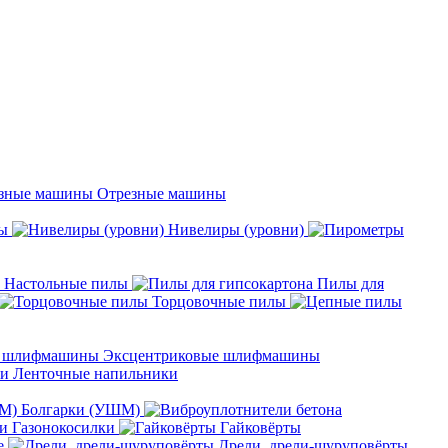
Отрезные машины
ы
Нивелиры (уровни)
Настольные пилы
Пилы для
Торцовочные пилы
Эксцентриковые шлифмашины
Ленточные напильники
Болгарки (УШМ)
Газонокосилки
Гайковёрты
е
Дрели, дрели-шуруповёрты