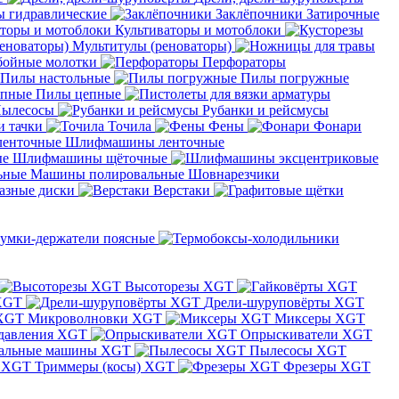
 гидравлические
Заклёпочники
Затирочные
Культиваторы и мотоблоки
Мультитулы (реноваторы)
бойные молотки
Перфораторы
Пилы настольные
Пилы погружные
Пилы цепные
ылесосы
Рубанки и рейсмусы
и тачки
Точила
Фены
Фонари
Шлифмашины ленточные
Шлифмашины щёточные
Машины полировальные
Шовнарезчики
азные диски
Верстаки
умки-держатели поясные
Высоторезы XGT
XGT
Дрели-шуруповёрты XGT
Микроволновки XGT
Миксеры XGT
давления XGT
Опрыскиватели XGT
альные машины XGT
Пылесосы XGT
Триммеры (косы) XGT
Фрезеры XGT