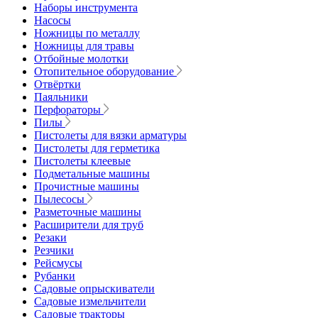
Наборы инструмента
Насосы
Ножницы по металлу
Ножницы для травы
Отбойные молотки
Отопительное оборудование
Отвёртки
Паяльники
Перфораторы
Пилы
Пистолеты для вязки арматуры
Пистолеты для герметика
Пистолеты клеевые
Подметальные машины
Прочистные машины
Пылесосы
Разметочные машины
Расширители для труб
Резаки
Резчики
Рейсмусы
Рубанки
Садовые опрыскиватели
Садовые измельчители
Садовые тракторы