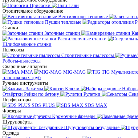
Присоски
Тали
Отопительное оборудование
Вентиляторы тепловые
Пушки тепловые
Р
Станки
Заточные станки
Ка
Распиловочные станки
Шлифовальные станки
Пылесосы
Строительные пылесосы
Роботы-пылесосы
Сварочные аппараты
MMA
MIG-MAG
TIG
Мультисис
пластиковых труб
Ручные инструменты
Зажимы
Ключи
Наборы
Отвёртки
Рейки по бетону
Рулетки
Сек
Перфораторы
SDS-PLUS
SDS-MAX
Фрезеры
Кромочные фрезеры
Шуруповёрты
Шуруповёрты безударные
Одежда