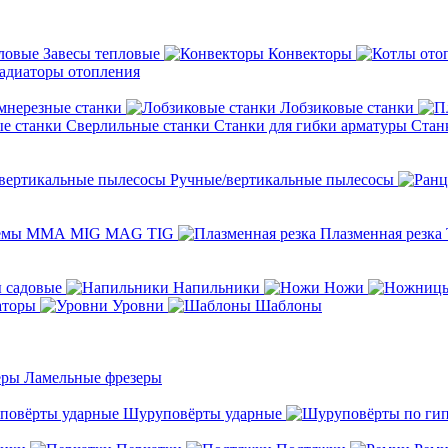
Завесы тепловые
Конвекторы
адиаторы отопления
мнерезные станки
Лобзиковые станки
Сверлильные станки
Станки для гибки арматуры
Стан
Ручные/вертикальные пылесосы
темы ММА MIG MAG TIG
Плазменная резка
 садовые
Напильники
Ножи
аторы
Уровни
Шаблоны
Ламельные фрезеры
Шуруповёрты ударные