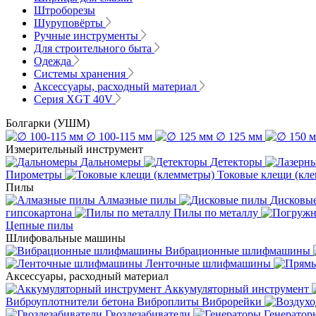
Штроборезы
Шуруповёрты
Ручные инструменты
Для строительного быта
Одежда
Системы хранения
Аксессуары, расходный материал
Серия XGT 40V
Болгарки (УШМ)
∅ 100-115 мм
∅ 125 мм
Измерительный инструмент
Дальномеры
Детекторы
Пирометры
Токовые клещи (кл
Пилы
Алмазные пилы
Дисковы
гипсокартона
Пилы по металлу
Цепные пилы
Шлифовальные машины
Вибрационные шлифмашины
Ленточные шлифмашины
Аксессуары, расходный материал
Аккумуляторный инструмент
Виброуплотнители бетона
Виброплиты
Виброрейки
Гвоздезабиватели
Генератор