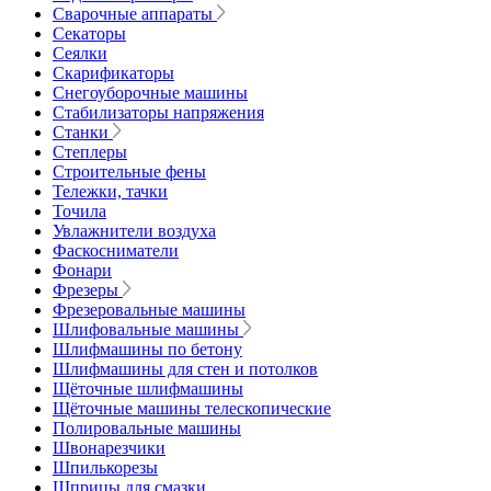
Сварочные аппараты
Секаторы
Сеялки
Скарификаторы
Снегоуборочные машины
Стабилизаторы напряжения
Станки
Степлеры
Строительные фены
Тележки, тачки
Точила
Увлажнители воздуха
Фаскосниматели
Фонари
Фрезеры
Фрезеровальные машины
Шлифовальные машины
Шлифмашины по бетону
Шлифмашины для стен и потолков
Щёточные шлифмашины
Щёточные машины телескопические
Полировальные машины
Швонарезчики
Шпилькорезы
Шприцы для смазки