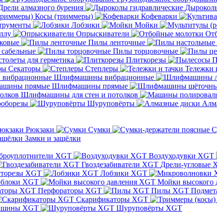
Дрели алмазного бурения
Дыроколы
Косы (триммеры)
Кофеварки
трументы
Лобзики
Мойки
ллу
Опрыскиватели
От
ковые
Пилы ленточные
 сабельные
Пилы торцовочные
толеты для герметика
Плиткорезы
П
Секаторы
Степлеры
Тележки 
Шлифмашины вибрационные
Шлифмашины прямые
Шлифмашины для стен и потолков
оборезы
Шуруповёрты
Алм
Рюкзаки
Сумки
С
Замки и защёлки
броуплотнители XGT
Воздуходувки XGT
Гвоздезабиватели XGT
Дрели-угловые 
сторезы XGT
Лобзики XGT
блоки XGT
Мойки высокого 
Перфораторы XGT
Пилы XGT
Подмет
Скарификаторы XGT
ашины XGT
Шуруповёрты XGT