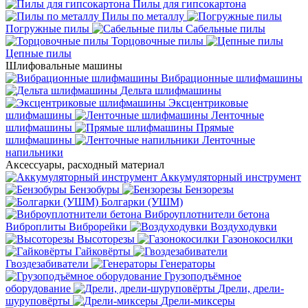
Пилы для гипсокартона
Пилы по металлу
Погружные пилы
Сабельные пилы
Торцовочные пилы
Цепные пилы
Шлифовальные машины
Вибрационные шлифмашины
Дельта шлифмашины
Эксцентриковые
шлифмашины
Ленточные
шлифмашины
Прямые
шлифмашины
Ленточные
напильники
Аксессуары, расходный материал
Аккумуляторный инструмент
Бензобуры
Бензорезы
Болгарки (УШМ)
Виброуплотнители бетона
Виброплиты
Виброрейки
Воздуходувки
Высоторезы
Газонокосилки
Гайковёрты
Гвоздезабиватели
Генераторы
Грузоподъёмное
оборудование
Дрели, дрели-
шуруповёрты
Дрели-миксеры