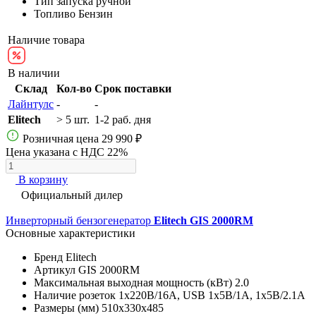
Тип запуска
ручной
Топливо
Бензин
Наличие товара
В наличии
Склад
Кол-во
Срок поставки
Лайнтулс
-
-
Elitech
> 5 шт.
1-2 раб. дня
Розничная цена
29 990 ₽
Цена указана с НДС 22%
В корзину
Официальный дилер
Инверторный бензогенератор
Elitech GIS 2000RМ
Основные характеристики
Бренд
Elitech
Артикул
GIS 2000RМ
Максимальная выходная мощность (кВт)
2.0
Наличие розеток
1х220В/16A, USB 1х5В/1А, 1х5В/2.1А
Размеры (мм)
510х330х485