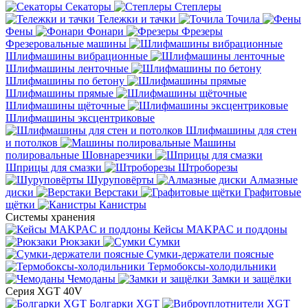
Секаторы
Степлеры
Тележки и тачки
Точила
Фены
Фонари
Фрезеры
Фрезеровальные машины
Шлифмашины вибрационные
Шлифмашины ленточные
Шлифмашины по бетону
Шлифмашины прямые
Шлифмашины щёточные
Шлифмашины эксцентриковые
Шлифмашины для стен
и потолков
Машины
полировальные
Шовнарезчики
Шприцы для смазки
Штроборезы
Шуруповёрты
Алмазные
диски
Верстаки
Графитовые
щётки
Канистры
Системы хранения
Кейсы MAKPAC и поддоны
Рюкзаки
Сумки
Сумки-держатели поясные
Термобоксы-холодильники
Чемоданы
Замки и защёлки
Серия XGT 40V
Болгарки XGT