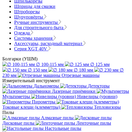
Шпилькорезы
Шприцы для смазки
Штроборезы
Шуруповёрты
Ручные инструменты
Для строительного быта
Одежда
Системы хранения
Аксессуары, расходный материал
Серия XGT 40V
Болгарки (УШМ)
∅ 100-115 мм
∅ 125 мм
∅ 150 мм
∅ 180 мм
∅
230 мм
Отрезные машины
Измерительный инструмент
Дальномеры
Детекторы
Лазерные приёмники
Мультиметры
Нивелиры (уровни)
Пирометры
Токовые клещи (клемметры)
Тепловизоры
Пилы
Алмазные пилы
Дисковые пилы
Ленточные пилы
Настольные пилы