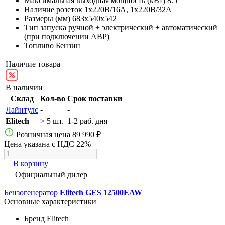
Максимальная выходная мощность (кВт)
8.5
Наличие розеток
1х220В/16A, 1х220В/32A
Размеры (мм)
683х540х542
Тип запуска
ручной + электрический + автоматический
(при подключении АВР)
Топливо
Бензин
Наличие товара
В наличии
Склад
Кол-во
Срок поставки
Лайнтулс
-
-
Elitech
> 5 шт.
1-2 раб. дня
Розничная цена
89 990 ₽
Цена указана с НДС 22%
В корзину
Официальный дилер
Бензогенератор
Elitech GES 12500EAW
Основные характеристики
Бренд
Elitech