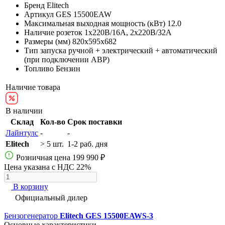
Бренд
Elitech
Артикул
GES 15500EAW
Максимальная выходная мощность (кВт)
12.0
Наличие розеток
1х220В/16A, 2х220В/32A
Размеры (мм)
820x595x682
Тип запуска
ручной + электрический + автоматический
(при подключении АВР)
Топливо
Бензин
Наличие товара
В наличии
Склад
Кол-во
Срок поставки
Лайнтулс
-
-
Elitech
> 5 шт.
1-2 раб. дня
Розничная цена
199 990 ₽
Цена указана с НДС 22%
В корзину
Официальный дилер
Бензогенератор
Elitech GES 15500EAWS-3
Основные характеристики