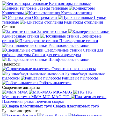
Вентиляторы тепловые
Завесы тепловые
Конвекторы
Котлы отопления
Обогреватели
Пушки
тепловые
Радиаторы отопления
Станки
Заточные станки
Камнерезные станки
Лобзиковые
станки
Плиткорезные станки
Распиловочные станки
Сверлильные станки
Станки для
гибки арматуры
Станки для резки арматуры
Шлифовальные станки
Пылесосы
Строительные пылесосы
Ручные/вертикальные
пылесосы
Ранцевые пылесосы
Роботы-пылесосы
Сварочные аппараты
MMA
MIG-MAG
TIG
Мультисистемы ММА MIG MAG TIG
Плазменная резка
Точечная сварка
Cварка пластиковых труб
Ручные инструменты
Зажимы
Ключи