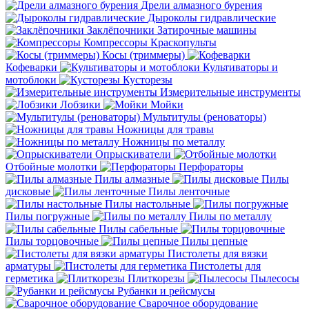
Дрели алмазного бурения
Дыроколы гидравлические
Заклёпочники
Затирочные машины
Компрессоры
Краскопульты
Косы (триммеры)
Кофеварки
Культиваторы и
мотоблоки
Кусторезы
Измерительные инструменты
Лобзики
Мойки
Мультитулы (реноваторы)
Ножницы для травы
Ножницы по металлу
Опрыскиватели
Отбойные молотки
Перфораторы
Пилы алмазные
Пилы
дисковые
Пилы ленточные
Пилы настольные
Пилы погружные
Пилы по металлу
Пилы сабельные
Пилы торцовочные
Пилы цепные
Пистолеты для вязки
арматуры
Пистолеты для
герметика
Плиткорезы
Пылесосы
Рубанки и рейсмусы
Сварочное оборудование