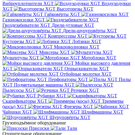
Виброуплотнители XGT
Воздуходувки
XGT
Высоторезы XGT
Гайковёрты XGT
Газонокосилки XGT
Гвоздезабиватели XGT
Дрели-угловые XGT
Дрели-шуруповёрты XGT
Компрессоры XGT
Кусторезы XGT
Лобзики XGT
Микроволновки XGT
Миксеры XGT
Мультитулы XGT
Мотоблоки XGT
Мойки высокого давления
XGT
Опрыскиватели XGT
Отбойные молотки XGT
Перфораторы XGT
Пилы
XGT
Подметальные машины XGT
Пылесосы XGT
Резчики XGT
Рубанки XGT
Скарификаторы XGT
Триммеры
(косы) XGT
Фрезеры XGT
Чайники XGT
Шлифмашины XGT
Шуруповёрты XGT
Грузоподъёмное оборудование
Присоски
Тали
Отопительное оборудование