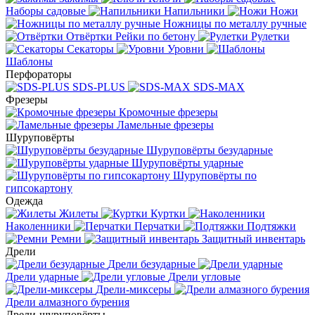
Наборы садовые
Напильники
Ножи
Ножницы по металлу ручные
Отвёртки
Рейки по бетону
Рулетки
Секаторы
Уровни
Шаблоны
Перфораторы
SDS-PLUS
SDS-MAX
Фрезеры
Кромочные фрезеры
Ламельные фрезеры
Шуруповёрты
Шуруповёрты безударные
Шуруповёрты ударные
Шуруповёрты по
гипсокартону
Одежда
Жилеты
Куртки
Наколенники
Перчатки
Подтяжки
Ремни
Защитный инвентарь
Дрели
Дрели безударные
Дрели ударные
Дрели угловые
Дрели-миксеры
Дрели алмазного бурения
Дрели-шуруповёрты