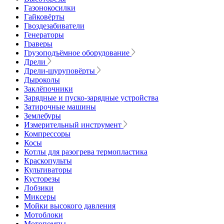
Газонокосилки
Гайковёрты
Гвоздезабиватели
Генераторы
Граверы
Грузоподъёмное оборудование
Дрели
Дрели-шуруповёрты
Дыроколы
Заклёпочники
Зарядные и пуско-зарядные устройства
Затирочные машины
Землебуры
Измерительный инструмент
Компрессоры
Косы
Котлы для разогрева термопластика
Краскопульты
Культиваторы
Кусторезы
Лобзики
Миксеры
Мойки высокого давления
Мотоблоки
Мотопомпы