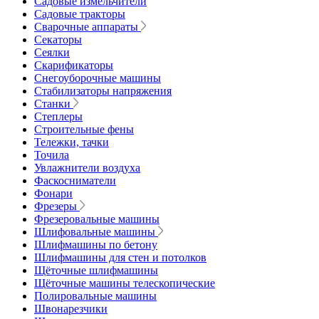
Садовые измельчители
Садовые тракторы
Сварочные аппараты
Секаторы
Сеялки
Скарификаторы
Снегоуборочные машины
Стабилизаторы напряжения
Станки
Степлеры
Строительные фены
Тележки, тачки
Точила
Увлажнители воздуха
Фаскосниматели
Фонари
Фрезеры
Фрезеровальные машины
Шлифовальные машины
Шлифмашины по бетону
Шлифмашины для стен и потолков
Щёточные шлифмашины
Щёточные машины телескопические
Полировальные машины
Швонарезчики