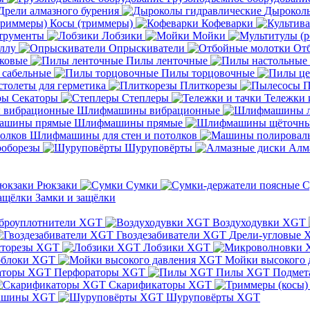
Дрели алмазного бурения
Дыроколы
Косы (триммеры)
Кофеварки
трументы
Лобзики
Мойки
ллу
Опрыскиватели
От
ковые
Пилы ленточные
 сабельные
Пилы торцовочные
толеты для герметика
Плиткорезы
П
Секаторы
Степлеры
Тележки 
Шлифмашины вибрационные
Шлифмашины прямые
Шлифмашины для стен и потолков
оборезы
Шуруповёрты
Алм
Рюкзаки
Сумки
С
Замки и защёлки
броуплотнители XGT
Воздуходувки XGT
Гвоздезабиватели XGT
Дрели-угловые 
сторезы XGT
Лобзики XGT
блоки XGT
Мойки высокого 
Перфораторы XGT
Пилы XGT
Подмет
Скарификаторы XGT
ашины XGT
Шуруповёрты XGT