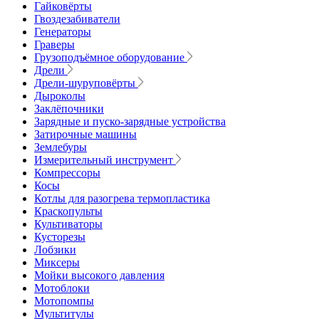
Гайковёрты
Гвоздезабиватели
Генераторы
Граверы
Грузоподъёмное оборудование
Дрели
Дрели-шуруповёрты
Дыроколы
Заклёпочники
Зарядные и пуско-зарядные устройства
Затирочные машины
Землебуры
Измерительный инструмент
Компрессоры
Косы
Котлы для разогрева термопластика
Краскопульты
Культиваторы
Кусторезы
Лобзики
Миксеры
Мойки высокого давления
Мотоблоки
Мотопомпы
Мультитулы