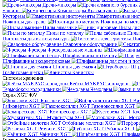
Дрели-миксеры
машины
Компрессоры
Краскопульты
Кусторезы
Измерительные инс
Ножницы для травы
Ножницы по мета
Пилы алмазные
Пилы дис
Пилы по металлу
Пилы
Пистолеты для вязки арматуры
Пис
Сварочное оборудование
Фрезеры
Фрезеровальные машины
Шлифмашины по бетону
Шлифмашины эксцентриковые
Шприцы для смазки
Штр
Графитовые щётки
Канистры
Системы хранения
Кейсы MAKPAC и поддоны
Термобоксы-холодильники
Чемоданы
Серия XGT 40V
Болгарки XGT
Ви
Гайковёрты XGT
Газонокосилки XGT
Компрессоры XGT
Ку
Мультитулы XGT
Мото
Отбойные молотки XGT
Резчики XGT
Рубанки XGT
Чайники XGT
Шлифм
Грузоподъёмное оборудование