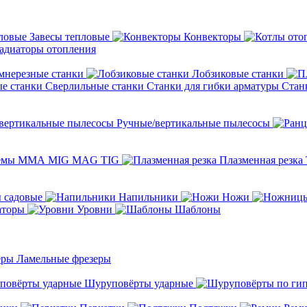
Завесы тепловые
Конвекторы
адиаторы отопления
мнерезные станки
Лобзиковые станки
Сверлильные станки
Станки для гибки арматуры
Стан
Ручные/вертикальные пылесосы
темы ММА MIG MAG TIG
Плазменная резка
 садовые
Напильники
Ножи
аторы
Уровни
Шаблоны
Ламельные фрезеры
Шуруповёрты ударные