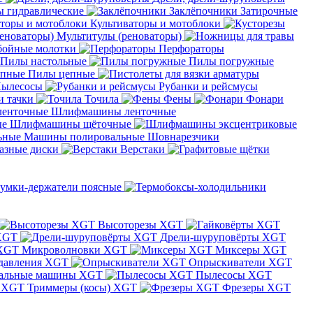
 гидравлические
Заклёпочники
Затирочные
Культиваторы и мотоблоки
Мультитулы (реноваторы)
бойные молотки
Перфораторы
Пилы настольные
Пилы погружные
Пилы цепные
ылесосы
Рубанки и рейсмусы
и тачки
Точила
Фены
Фонари
Шлифмашины ленточные
Шлифмашины щёточные
Машины полировальные
Шовнарезчики
азные диски
Верстаки
умки-держатели поясные
Высоторезы XGT
XGT
Дрели-шуруповёрты XGT
Микроволновки XGT
Миксеры XGT
давления XGT
Опрыскиватели XGT
альные машины XGT
Пылесосы XGT
Триммеры (косы) XGT
Фрезеры XGT