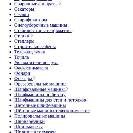
Сварочные аппараты
Секаторы
Сеялки
Скарификаторы
Снегоуборочные машины
Стабилизаторы напряжения
Станки
Степлеры
Строительные фены
Тележки, тачки
Точила
Увлажнители воздуха
Фаскосниматели
Фонари
Фрезеры
Фрезеровальные машины
Шлифовальные машины
Шлифмашины по бетону
Шлифмашины для стен и потолков
Щёточные шлифмашины
Щёточные машины телескопические
Полировальные машины
Швонарезчики
Шпилькорезы
Шприцы для смазки