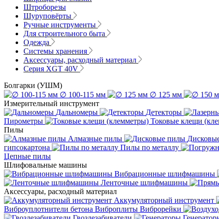
Штроборезы
Шуруповёрты
Ручные инструменты
Для строительного быта
Одежда
Системы хранения
Аксессуары, расходный материал
Серия XGT 40V
Болгарки (УШМ)
∅ 100-115 мм
∅ 125 мм
Измерительный инструмент
Дальномеры
Детекторы
Пирометры
Токовые клещи (кл
Пилы
Алмазные пилы
Дисковы
гипсокартона
Пилы по металлу
Цепные пилы
Шлифовальные машины
Вибрационные шлифмашины
Ленточные шлифмашины
Аксессуары, расходный материал
Аккумуляторный инструмент
Виброуплотнители бетона
Виброплиты
Виброрейки
Гвоздезабиватели
Генератор