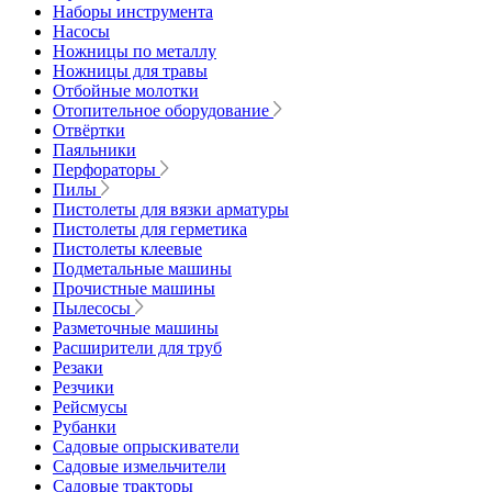
Наборы инструмента
Насосы
Ножницы по металлу
Ножницы для травы
Отбойные молотки
Отопительное оборудование
Отвёртки
Паяльники
Перфораторы
Пилы
Пистолеты для вязки арматуры
Пистолеты для герметика
Пистолеты клеевые
Подметальные машины
Прочистные машины
Пылесосы
Разметочные машины
Расширители для труб
Резаки
Резчики
Рейсмусы
Рубанки
Садовые опрыскиватели
Садовые измельчители
Садовые тракторы