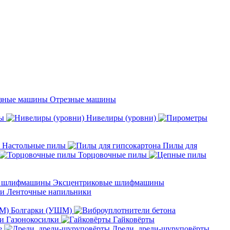
Отрезные машины
ы
Нивелиры (уровни)
Настольные пилы
Пилы для
Торцовочные пилы
Эксцентриковые шлифмашины
Ленточные напильники
Болгарки (УШМ)
Газонокосилки
Гайковёрты
е
Дрели, дрели-шуруповёрты