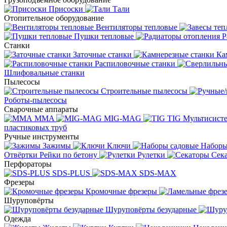
Присоски
Тали
Отопительное оборудование
Вентиляторы тепловые
Пушки тепловые
Р
Станки
Заточные станки
Ка
Распиловочные станки
Шлифовальные станки
Пылесосы
Строительные пылесосы
Роботы-пылесосы
Сварочные аппараты
MMA
MIG-MAG
TIG
Мультисис
пластиковых труб
Ручные инструменты
Зажимы
Ключи
Наборы
Отвёртки
Рейки по бетону
Рулетки
Сек
Перфораторы
SDS-PLUS
SDS-MAX
Фрезеры
Кромочные фрезеры
Шуруповёрты
Шуруповёрты безударные
Одежда