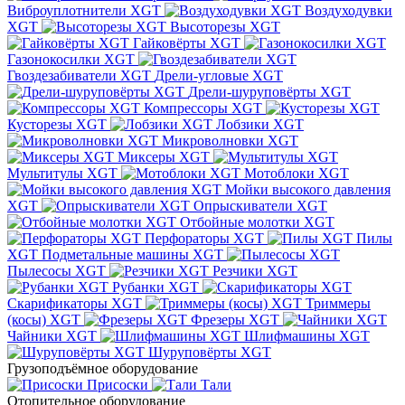
Виброуплотнители XGT
Воздуходувки
XGT
Высоторезы XGT
Гайковёрты XGT
Газонокосилки XGT
Гвоздезабиватели XGT
Дрели-угловые XGT
Дрели-шуруповёрты XGT
Компрессоры XGT
Кусторезы XGT
Лобзики XGT
Микроволновки XGT
Миксеры XGT
Мультитулы XGT
Мотоблоки XGT
Мойки высокого давления
XGT
Опрыскиватели XGT
Отбойные молотки XGT
Перфораторы XGT
Пилы
XGT
Подметальные машины XGT
Пылесосы XGT
Резчики XGT
Рубанки XGT
Скарификаторы XGT
Триммеры
(косы) XGT
Фрезеры XGT
Чайники XGT
Шлифмашины XGT
Шуруповёрты XGT
Грузоподъёмное оборудование
Присоски
Тали
Отопительное оборудование