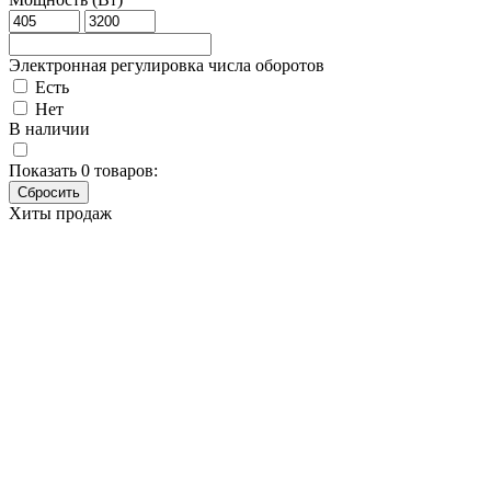
Электронная регулировка числа оборотов
Есть
Нет
В наличии
Показать
0
товаров:
Хиты продаж
Угловая шлифовальная машина
Makita GA5030R
Основные характеристики
Бренд
Makita
Артикул
GA5030R
Мощность (Вт)
720
Диаметр диска (мм)
125
Напряжение (В)
220
Число оборотов (об/мин)
11000
Вес (кг)
1.92–3.07
Наличие товара