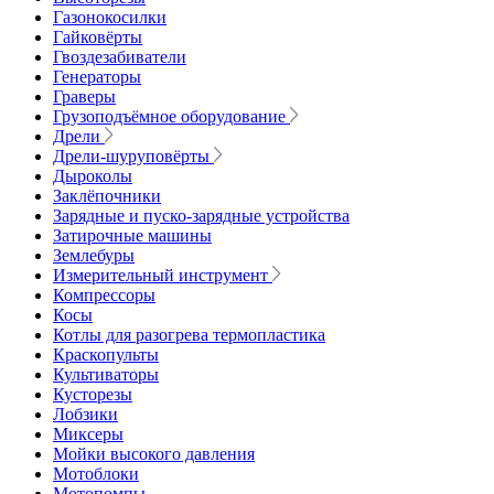
Газонокосилки
Гайковёрты
Гвоздезабиватели
Генераторы
Граверы
Грузоподъёмное оборудование
Дрели
Дрели-шуруповёрты
Дыроколы
Заклёпочники
Зарядные и пуско-зарядные устройства
Затирочные машины
Землебуры
Измерительный инструмент
Компрессоры
Косы
Котлы для разогрева термопластика
Краскопульты
Культиваторы
Кусторезы
Лобзики
Миксеры
Мойки высокого давления
Мотоблоки
Мотопомпы