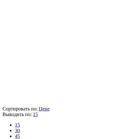
Бренд
Makita
Артикул
GA5040C
Мощность (Вт)
1400
Диаметр диска (мм)
125
Напряжение (В)
220
Число оборотов (об/мин)
2800-11000
Вес (кг)
2.5
Наличие товара
В наличии
Склад
Кол-во
Срок поставки
Лайнтулс
> 5 шт.
Сегодня
Makita
> 5 шт.
1-2 раб. дня
13 607 ₽
Цена указана с НДС 22%
В корзину
Сортировать по:
Цене
Выводить по:
15
15
30
45