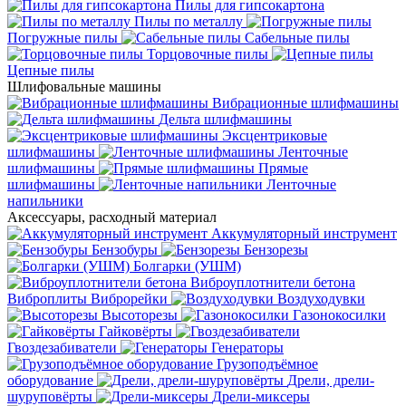
Пилы для гипсокартона
Пилы по металлу
Погружные пилы
Сабельные пилы
Торцовочные пилы
Цепные пилы
Шлифовальные машины
Вибрационные шлифмашины
Дельта шлифмашины
Эксцентриковые
шлифмашины
Ленточные
шлифмашины
Прямые
шлифмашины
Ленточные
напильники
Аксессуары, расходный материал
Аккумуляторный инструмент
Бензобуры
Бензорезы
Болгарки (УШМ)
Виброуплотнители бетона
Виброплиты
Виброрейки
Воздуходувки
Высоторезы
Газонокосилки
Гайковёрты
Гвоздезабиватели
Генераторы
Грузоподъёмное
оборудование
Дрели, дрели-
шуруповёрты
Дрели-миксеры