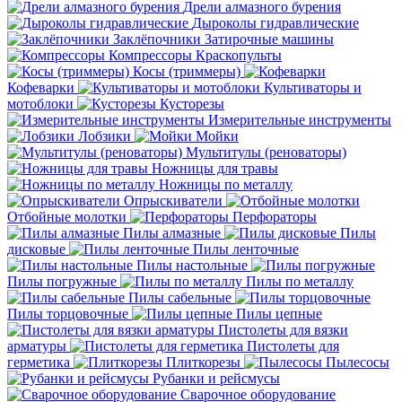
Дрели алмазного бурения
Дыроколы гидравлические
Заклёпочники
Затирочные машины
Компрессоры
Краскопульты
Косы (триммеры)
Кофеварки
Культиваторы и
мотоблоки
Кусторезы
Измерительные инструменты
Лобзики
Мойки
Мультитулы (реноваторы)
Ножницы для травы
Ножницы по металлу
Опрыскиватели
Отбойные молотки
Перфораторы
Пилы алмазные
Пилы
дисковые
Пилы ленточные
Пилы настольные
Пилы погружные
Пилы по металлу
Пилы сабельные
Пилы торцовочные
Пилы цепные
Пистолеты для вязки
арматуры
Пистолеты для
герметика
Плиткорезы
Пылесосы
Рубанки и рейсмусы
Сварочное оборудование