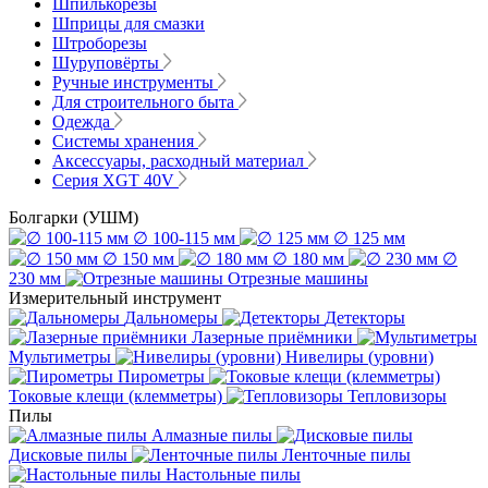
Шпилькорезы
Шприцы для смазки
Штроборезы
Шуруповёрты
Ручные инструменты
Для строительного быта
Одежда
Системы хранения
Аксессуары, расходный материал
Серия XGT 40V
Болгарки (УШМ)
∅ 100-115 мм
∅ 125 мм
∅ 150 мм
∅ 180 мм
∅
230 мм
Отрезные машины
Измерительный инструмент
Дальномеры
Детекторы
Лазерные приёмники
Мультиметры
Нивелиры (уровни)
Пирометры
Токовые клещи (клемметры)
Тепловизоры
Пилы
Алмазные пилы
Дисковые пилы
Ленточные пилы
Настольные пилы