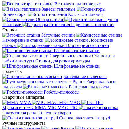
Вентиляторы тепловые
Завесы тепловые
Конвекторы
Котлы отопления
Обогреватели
Пушки
тепловые
Радиаторы отопления
Станки
Заточные станки
Камнерезные станки
Лобзиковые
станки
Плиткорезные станки
Распиловочные станки
Сверлильные станки
Станки для
гибки арматуры
Станки для резки арматуры
Шлифовальные станки
Пылесосы
Строительные пылесосы
Ручные/вертикальные
пылесосы
Ранцевые пылесосы
Роботы-пылесосы
Сварочные аппараты
MMA
MIG-MAG
TIG
Мультисистемы ММА MIG MAG TIG
Плазменная резка
Точечная сварка
Cварка пластиковых труб
Ручные инструменты
Зажимы
Ключи