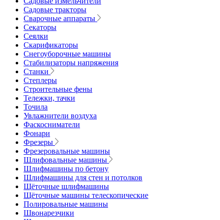
Садовые измельчители
Садовые тракторы
Сварочные аппараты
Секаторы
Сеялки
Скарификаторы
Снегоуборочные машины
Стабилизаторы напряжения
Станки
Степлеры
Строительные фены
Тележки, тачки
Точила
Увлажнители воздуха
Фаскосниматели
Фонари
Фрезеры
Фрезеровальные машины
Шлифовальные машины
Шлифмашины по бетону
Шлифмашины для стен и потолков
Щёточные шлифмашины
Щёточные машины телескопические
Полировальные машины
Швонарезчики