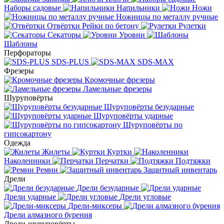
Наборы садовые
Напильники
Ножи
Ножницы по металлу ручные
Отвёртки
Рейки по бетону
Рулетки
Секаторы
Уровни
Шаблоны
Перфораторы
SDS-PLUS
SDS-MAX
Фрезеры
Кромочные фрезеры
Ламельные фрезеры
Шуруповёрты
Шуруповёрты безударные
Шуруповёрты ударные
Шуруповёрты по
гипсокартону
Одежда
Жилеты
Куртки
Наколенники
Перчатки
Подтяжки
Ремни
Защитный инвентарь
Дрели
Дрели безударные
Дрели ударные
Дрели угловые
Дрели-миксеры
Дрели алмазного бурения
Дрели-шуруповёрты