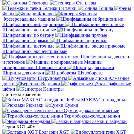
Секаторы
Степлеры
Тележки и тачки
Точила
Фены
Фонари
Фрезеры
Фрезеровальные машины
Шлифмашины вибрационные
Шлифмашины ленточные
Шлифмашины по бетону
Шлифмашины прямые
Шлифмашины щёточные
Шлифмашины эксцентриковые
Шлифмашины для стен
и потолков
Машины
полировальные
Шовнарезчики
Шприцы для смазки
Штроборезы
Шуруповёрты
Алмазные
диски
Верстаки
Графитовые
щётки
Канистры
Системы хранения
Кейсы MAKPAC и поддоны
Рюкзаки
Сумки
Сумки-держатели поясные
Термобоксы-холодильники
Чемоданы
Замки и защёлки
Серия XGT 40V
Болгарки XGT