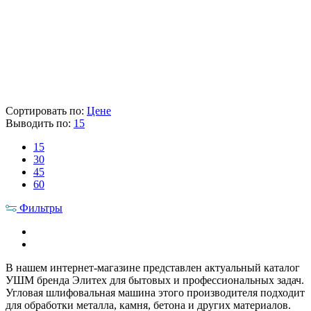
Склад
Кол-во
Срок поставки
Лайнтулс
> 5 шт.
Сегодня
Makita
> 5 шт.
1-2 раб. дня
13 607 ₽
Цена указана с НДС 22%
В корзину
Сортировать по:
Цене
Выводить по:
15
15
30
45
60
Фильтры
В нашем интернет-магазине представлен актуальный каталог
УШМ бренда Элитех для бытовых и профессиональных задач.
Угловая шлифовальная машина этого производителя подходит
для обработки металла, камня, бетона и других материалов.