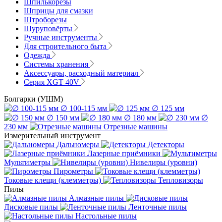
Шпилькорезы
Шприцы для смазки
Штроборезы
Шуруповёрты
Ручные инструменты
Для строительного быта
Одежда
Системы хранения
Аксессуары, расходный материал
Серия XGT 40V
Болгарки (УШМ)
∅ 100-115 мм
∅ 125 мм
∅ 150 мм
∅ 180 мм
∅
230 мм
Отрезные машины
Измерительный инструмент
Дальномеры
Детекторы
Лазерные приёмники
Мультиметры
Нивелиры (уровни)
Пирометры
Токовые клещи (клемметры)
Тепловизоры
Пилы
Алмазные пилы
Дисковые пилы
Ленточные пилы
Настольные пилы