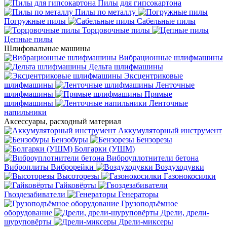
Пилы для гипсокартона
Пилы по металлу
Погружные пилы
Сабельные пилы
Торцовочные пилы
Цепные пилы
Шлифовальные машины
Вибрационные шлифмашины
Дельта шлифмашины
Эксцентриковые
шлифмашины
Ленточные
шлифмашины
Прямые
шлифмашины
Ленточные
напильники
Аксессуары, расходный материал
Аккумуляторный инструмент
Бензобуры
Бензорезы
Болгарки (УШМ)
Виброуплотнители бетона
Виброплиты
Виброрейки
Воздуходувки
Высоторезы
Газонокосилки
Гайковёрты
Гвоздезабиватели
Генераторы
Грузоподъёмное
оборудование
Дрели, дрели-
шуруповёрты
Дрели-миксеры