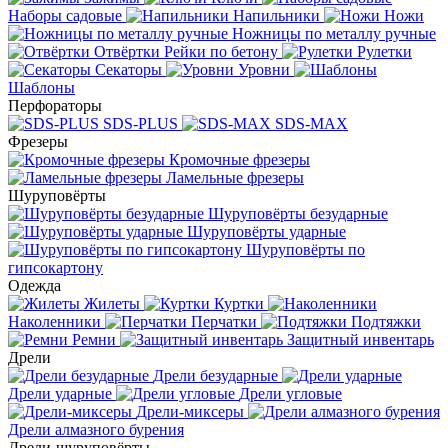
Наборы садовые
Напильники
Ножи
Ножницы по металлу ручные
Отвёртки
Рейки по бетону
Рулетки
Секаторы
Уровни
Шаблоны
Перфораторы
SDS-PLUS
SDS-MAX
Фрезеры
Кромочные фрезеры
Ламельные фрезеры
Шуруповёрты
Шуруповёрты безударные
Шуруповёрты ударные
Шуруповёрты по
гипсокартону
Одежда
Жилеты
Куртки
Наколенники
Перчатки
Подтяжки
Ремни
Защитный инвентарь
Дрели
Дрели безударные
Дрели ударные
Дрели угловые
Дрели-миксеры
Дрели алмазного бурения
Дрели-шуруповёрты