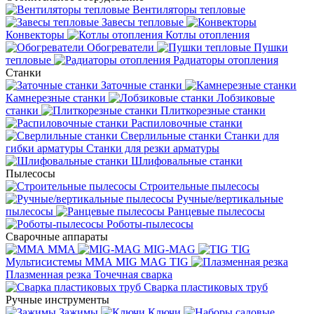
Вентиляторы тепловые
Завесы тепловые
Конвекторы
Котлы отопления
Обогреватели
Пушки
тепловые
Радиаторы отопления
Станки
Заточные станки
Камнерезные станки
Лобзиковые
станки
Плиткорезные станки
Распиловочные станки
Сверлильные станки
Станки для
гибки арматуры
Станки для резки арматуры
Шлифовальные станки
Пылесосы
Строительные пылесосы
Ручные/вертикальные
пылесосы
Ранцевые пылесосы
Роботы-пылесосы
Сварочные аппараты
MMA
MIG-MAG
TIG
Мультисистемы ММА MIG MAG TIG
Плазменная резка
Точечная сварка
Cварка пластиковых труб
Ручные инструменты
Зажимы
Ключи