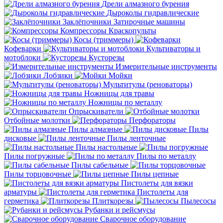
Дрели алмазного бурения
Дыроколы гидравлические
Заклёпочники
Затирочные машины
Компрессоры
Краскопульты
Косы (триммеры)
Кофеварки
Культиваторы и
мотоблоки
Кусторезы
Измерительные инструменты
Лобзики
Мойки
Мультитулы (реноваторы)
Ножницы для травы
Ножницы по металлу
Опрыскиватели
Отбойные молотки
Перфораторы
Пилы алмазные
Пилы
дисковые
Пилы ленточные
Пилы настольные
Пилы погружные
Пилы по металлу
Пилы сабельные
Пилы торцовочные
Пилы цепные
Пистолеты для вязки
арматуры
Пистолеты для
герметика
Плиткорезы
Пылесосы
Рубанки и рейсмусы
Сварочное оборудование