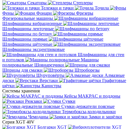
Секаторы
Степлеры
Тележки и тачки
Точила
Фены
Фонари
Фрезеры
Фрезеровальные машины
Шлифмашины вибрационные
Шлифмашины ленточные
Шлифмашины по бетону
Шлифмашины прямые
Шлифмашины щёточные
Шлифмашины эксцентриковые
Шлифмашины для стен
и потолков
Машины
полировальные
Шовнарезчики
Шприцы для смазки
Штроборезы
Шуруповёрты
Алмазные
диски
Верстаки
Графитовые
щётки
Канистры
Системы хранения
Кейсы MAKPAC и поддоны
Рюкзаки
Сумки
Сумки-держатели поясные
Термобоксы-холодильники
Чемоданы
Замки и защёлки
Серия XGT 40V
Болгарки XGT