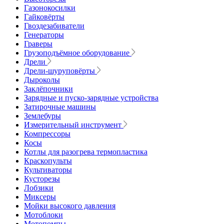
Газонокосилки
Гайковёрты
Гвоздезабиватели
Генераторы
Граверы
Грузоподъёмное оборудование
Дрели
Дрели-шуруповёрты
Дыроколы
Заклёпочники
Зарядные и пуско-зарядные устройства
Затирочные машины
Землебуры
Измерительный инструмент
Компрессоры
Косы
Котлы для разогрева термопластика
Краскопульты
Культиваторы
Кусторезы
Лобзики
Миксеры
Мойки высокого давления
Мотоблоки
Мотопомпы