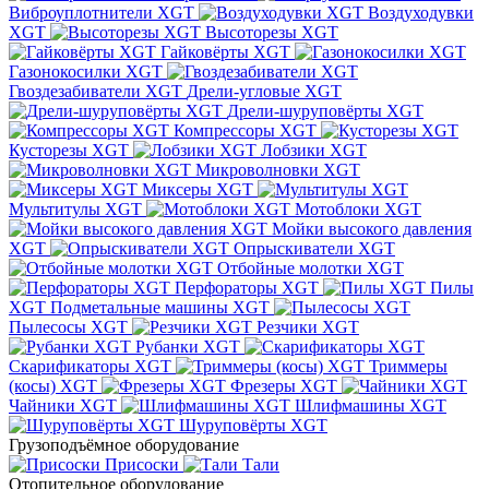
Виброуплотнители XGT
Воздуходувки
XGT
Высоторезы XGT
Гайковёрты XGT
Газонокосилки XGT
Гвоздезабиватели XGT
Дрели-угловые XGT
Дрели-шуруповёрты XGT
Компрессоры XGT
Кусторезы XGT
Лобзики XGT
Микроволновки XGT
Миксеры XGT
Мультитулы XGT
Мотоблоки XGT
Мойки высокого давления
XGT
Опрыскиватели XGT
Отбойные молотки XGT
Перфораторы XGT
Пилы
XGT
Подметальные машины XGT
Пылесосы XGT
Резчики XGT
Рубанки XGT
Скарификаторы XGT
Триммеры
(косы) XGT
Фрезеры XGT
Чайники XGT
Шлифмашины XGT
Шуруповёрты XGT
Грузоподъёмное оборудование
Присоски
Тали
Отопительное оборудование