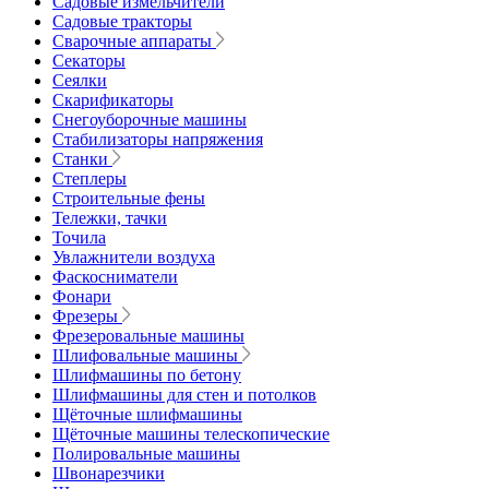
Садовые измельчители
Садовые тракторы
Сварочные аппараты
Секаторы
Сеялки
Скарификаторы
Снегоуборочные машины
Стабилизаторы напряжения
Станки
Степлеры
Строительные фены
Тележки, тачки
Точила
Увлажнители воздуха
Фаскосниматели
Фонари
Фрезеры
Фрезеровальные машины
Шлифовальные машины
Шлифмашины по бетону
Шлифмашины для стен и потолков
Щёточные шлифмашины
Щёточные машины телескопические
Полировальные машины
Швонарезчики