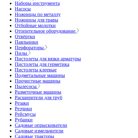
Наборы инструмента
Насосы
Ножницы по металлу
Ножницы для травы
Отбойные молотки
Отопительное оборудование
Отвёртки
Паяльники
Перфораторы
Пилы
Пистолеты для вязки арматуры
Пистолеты для герметика
Пистолеты клеевые
Подметальные машины
Прочистные машины
Пылесосы
Разметочные машины
Расширители для труб
Резаки
Резчики
Рейсмусы
Рубанки
Садовые опрыскиватели
Садовые измельчители
Садовые тракторы