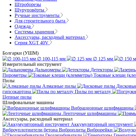
Штроборезы
Шуруповёрты
Ручные инструменты
Для строительного быта
Одежда
Системы хранения
Аксессуары, расходный материал
Серия XGT 40V
Болгарки (УШМ)
∅ 100-115 мм
∅ 125 мм
Измерительный инструмент
Дальномеры
Детекторы
Пирометры
Токовые клещи (кл
Пилы
Алмазные пилы
Дисковы
гипсокартона
Пилы по металлу
Цепные пилы
Шлифовальные машины
Вибрационные шлифмашины
Ленточные шлифмашины
Аксессуары, расходный материал
Аккумуляторный инструмент
Виброуплотнители бетона
Виброплиты
Виброрейки
Гвоздезабиватели
Генератор