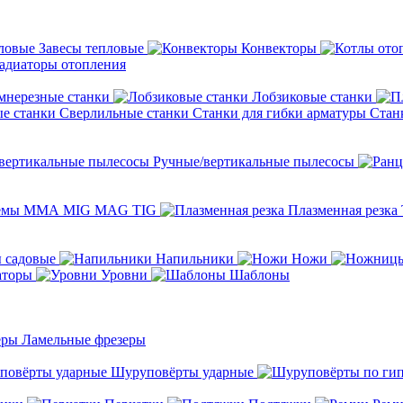
Завесы тепловые
Конвекторы
адиаторы отопления
мнерезные станки
Лобзиковые станки
Сверлильные станки
Станки для гибки арматуры
Стан
Ручные/вертикальные пылесосы
темы ММА MIG MAG TIG
Плазменная резка
 садовые
Напильники
Ножи
аторы
Уровни
Шаблоны
Ламельные фрезеры
Шуруповёрты ударные