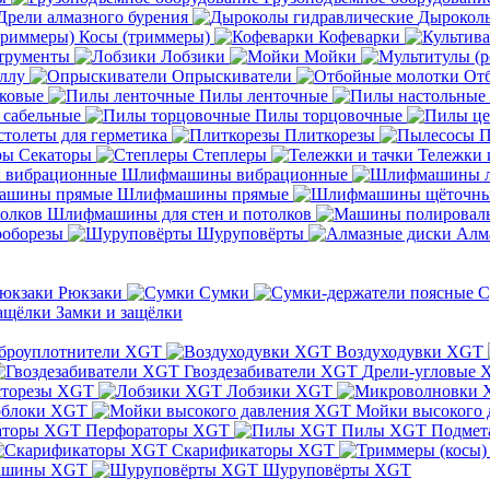
Дрели алмазного бурения
Дыроколы
Косы (триммеры)
Кофеварки
трументы
Лобзики
Мойки
ллу
Опрыскиватели
От
ковые
Пилы ленточные
 сабельные
Пилы торцовочные
толеты для герметика
Плиткорезы
П
Секаторы
Степлеры
Тележки 
Шлифмашины вибрационные
Шлифмашины прямые
Шлифмашины для стен и потолков
оборезы
Шуруповёрты
Алм
Рюкзаки
Сумки
С
Замки и защёлки
броуплотнители XGT
Воздуходувки XGT
Гвоздезабиватели XGT
Дрели-угловые 
сторезы XGT
Лобзики XGT
блоки XGT
Мойки высокого 
Перфораторы XGT
Пилы XGT
Подмет
Скарификаторы XGT
ашины XGT
Шуруповёрты XGT