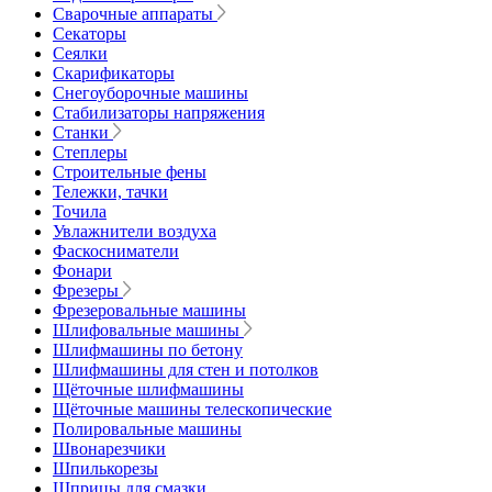
Сварочные аппараты
Секаторы
Сеялки
Скарификаторы
Снегоуборочные машины
Стабилизаторы напряжения
Станки
Степлеры
Строительные фены
Тележки, тачки
Точила
Увлажнители воздуха
Фаскосниматели
Фонари
Фрезеры
Фрезеровальные машины
Шлифовальные машины
Шлифмашины по бетону
Шлифмашины для стен и потолков
Щёточные шлифмашины
Щёточные машины телескопические
Полировальные машины
Швонарезчики
Шпилькорезы
Шприцы для смазки