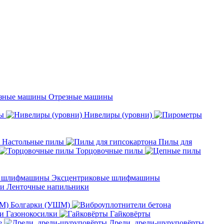
Отрезные машины
ы
Нивелиры (уровни)
Настольные пилы
Пилы для
Торцовочные пилы
Эксцентриковые шлифмашины
Ленточные напильники
Болгарки (УШМ)
Газонокосилки
Гайковёрты
е
Дрели, дрели-шуруповёрты