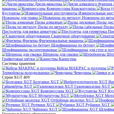
Дрели-миксеры
машины
Компрессоры
Краскопульты
Кусторезы
Измерительные инс
Ножницы для травы
Ножницы по мета
Пилы алмазные
Пилы дис
Пилы по металлу
Пилы
Пистолеты для вязки арматуры
Пис
Сварочное оборудование
Фрезеры
Фрезеровальные машины
Шлифмашины по бетону
Шлифмашины эксцентриковые
Шприцы для смазки
Штр
Графитовые щётки
Канистры
Системы хранения
Кейсы MAKPAC и поддоны
Термобоксы-холодильники
Чемоданы
Серия XGT 40V
Болгарки XGT
Ви
Гайковёрты XGT
Газонокосилки XGT
Компрессоры XGT
Ку
Мультитулы XGT
Мото
Отбойные молотки XGT
Резчики XGT
Рубанки XGT
Чайники XGT
Шлифм
Грузоподъёмное оборудование