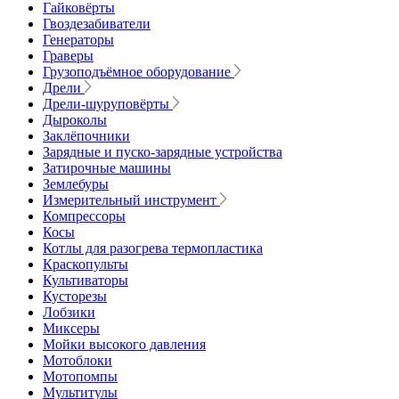
Гайковёрты
Гвоздезабиватели
Генераторы
Граверы
Грузоподъёмное оборудование
Дрели
Дрели-шуруповёрты
Дыроколы
Заклёпочники
Зарядные и пуско-зарядные устройства
Затирочные машины
Землебуры
Измерительный инструмент
Компрессоры
Косы
Котлы для разогрева термопластика
Краскопульты
Культиваторы
Кусторезы
Лобзики
Миксеры
Мойки высокого давления
Мотоблоки
Мотопомпы
Мультитулы