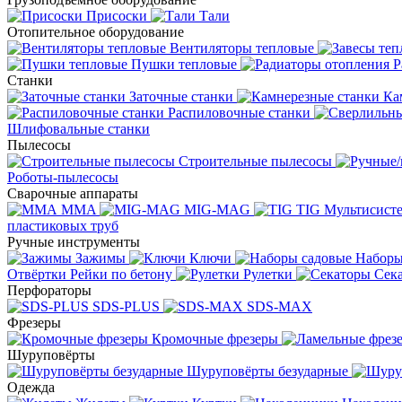
Присоски
Тали
Отопительное оборудование
Вентиляторы тепловые
Пушки тепловые
Р
Станки
Заточные станки
Ка
Распиловочные станки
Шлифовальные станки
Пылесосы
Строительные пылесосы
Роботы-пылесосы
Сварочные аппараты
MMA
MIG-MAG
TIG
Мультисис
пластиковых труб
Ручные инструменты
Зажимы
Ключи
Наборы
Отвёртки
Рейки по бетону
Рулетки
Сек
Перфораторы
SDS-PLUS
SDS-MAX
Фрезеры
Кромочные фрезеры
Шуруповёрты
Шуруповёрты безударные
Одежда