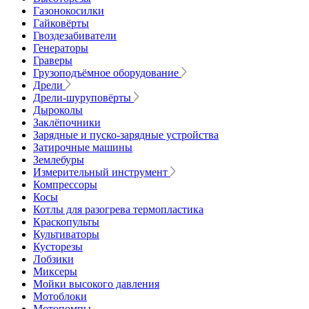
Газонокосилки
Гайковёрты
Гвоздезабиватели
Генераторы
Граверы
Грузоподъёмное оборудование
Дрели
Дрели-шуруповёрты
Дыроколы
Заклёпочники
Зарядные и пуско-зарядные устройства
Затирочные машины
Землебуры
Измерительный инструмент
Компрессоры
Косы
Котлы для разогрева термопластика
Краскопульты
Культиваторы
Кусторезы
Лобзики
Миксеры
Мойки высокого давления
Мотоблоки
Мотопомпы