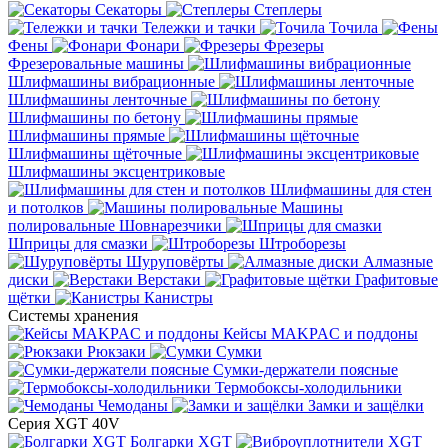
Секаторы
Степлеры
Тележки и тачки
Точила
Фены
Фонари
Фрезеры
Фрезеровальные машины
Шлифмашины вибрационные
Шлифмашины ленточные
Шлифмашины по бетону
Шлифмашины прямые
Шлифмашины щёточные
Шлифмашины эксцентриковые
Шлифмашины для стен
и потолков
Машины
полировальные
Шовнарезчики
Шприцы для смазки
Штроборезы
Шуруповёрты
Алмазные
диски
Верстаки
Графитовые
щётки
Канистры
Системы хранения
Кейсы MAKPAC и поддоны
Рюкзаки
Сумки
Сумки-держатели поясные
Термобоксы-холодильники
Чемоданы
Замки и защёлки
Серия XGT 40V
Болгарки XGT