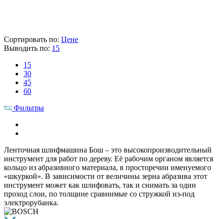
13 090 ₽
Цена указана с НДС 22%
В корзину
Сортировать по:
Цене
Выводить по:
15
15
30
45
60
Фильтры
Ленточная шлифмашина Бош – это высокопроизводительный
инструмент для работ по дереву. Её рабочим органом является
кольцо из абразивного материала, в просторечии именуемого
«шкуркой». В зависимости от величины зерна абразива этот
инструмент может как шлифовать, так и снимать за один
проход слои, по толщине сравнимые со стружкой из-под
электрорубанка.