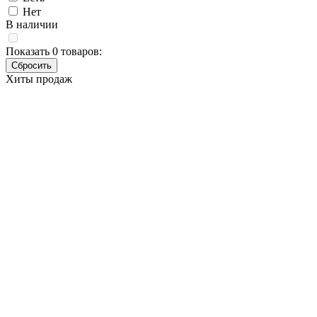
Нет
В наличии
Показать
0
товаров:
Хиты продаж
Ленточная шлифмашина
Makita 9911
Основные характеристики
Бренд
Makita
Артикул
9911
Мощность (Вт)
650
Габаритная длина (мм)
262
Размер ленты (мм)
76x457
Скорость ленты (м/мин)
75-270
Вес (кг)
2.7
Наличие товара
В наличии
Склад
Кол-во
Срок поставки
Лайнтулс
> 5 шт.
Сегодня
Makita
> 5 шт.
-