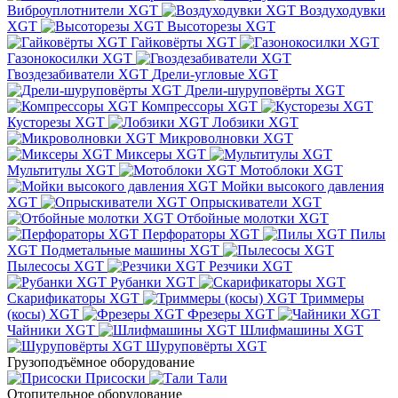
Виброуплотнители XGT
Воздуходувки
XGT
Высоторезы XGT
Гайковёрты XGT
Газонокосилки XGT
Гвоздезабиватели XGT
Дрели-угловые XGT
Дрели-шуруповёрты XGT
Компрессоры XGT
Кусторезы XGT
Лобзики XGT
Микроволновки XGT
Миксеры XGT
Мультитулы XGT
Мотоблоки XGT
Мойки высокого давления
XGT
Опрыскиватели XGT
Отбойные молотки XGT
Перфораторы XGT
Пилы
XGT
Подметальные машины XGT
Пылесосы XGT
Резчики XGT
Рубанки XGT
Скарификаторы XGT
Триммеры
(косы) XGT
Фрезеры XGT
Чайники XGT
Шлифмашины XGT
Шуруповёрты XGT
Грузоподъёмное оборудование
Присоски
Тали
Отопительное оборудование