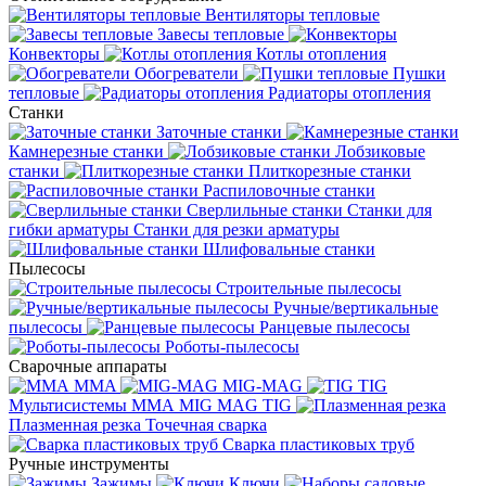
Вентиляторы тепловые
Завесы тепловые
Конвекторы
Котлы отопления
Обогреватели
Пушки
тепловые
Радиаторы отопления
Станки
Заточные станки
Камнерезные станки
Лобзиковые
станки
Плиткорезные станки
Распиловочные станки
Сверлильные станки
Станки для
гибки арматуры
Станки для резки арматуры
Шлифовальные станки
Пылесосы
Строительные пылесосы
Ручные/вертикальные
пылесосы
Ранцевые пылесосы
Роботы-пылесосы
Сварочные аппараты
MMA
MIG-MAG
TIG
Мультисистемы ММА MIG MAG TIG
Плазменная резка
Точечная сварка
Cварка пластиковых труб
Ручные инструменты
Зажимы
Ключи