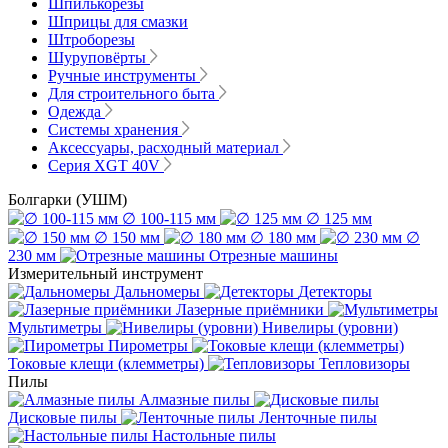
Шпилькорезы
Шприцы для смазки
Штроборезы
Шуруповёрты
Ручные инструменты
Для строительного быта
Одежда
Системы хранения
Аксессуары, расходный материал
Серия XGT 40V
Болгарки (УШМ)
∅ 100-115 мм
∅ 125 мм
∅ 150 мм
∅ 180 мм
∅
230 мм
Отрезные машины
Измерительный инструмент
Дальномеры
Детекторы
Лазерные приёмники
Мультиметры
Нивелиры (уровни)
Пирометры
Токовые клещи (клемметры)
Тепловизоры
Пилы
Алмазные пилы
Дисковые пилы
Ленточные пилы
Настольные пилы