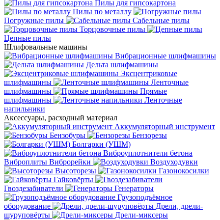
Пилы для гипсокартона
Пилы по металлу
Погружные пилы
Сабельные пилы
Торцовочные пилы
Цепные пилы
Шлифовальные машины
Вибрационные шлифмашины
Дельта шлифмашины
Эксцентриковые
шлифмашины
Ленточные
шлифмашины
Прямые
шлифмашины
Ленточные
напильники
Аксессуары, расходный материал
Аккумуляторный инструмент
Бензобуры
Бензорезы
Болгарки (УШМ)
Виброуплотнители бетона
Виброплиты
Виброрейки
Воздуходувки
Высоторезы
Газонокосилки
Гайковёрты
Гвоздезабиватели
Генераторы
Грузоподъёмное
оборудование
Дрели, дрели-
шуруповёрты
Дрели-миксеры