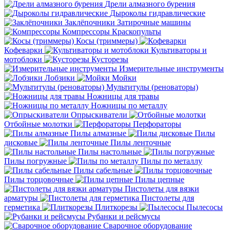
Дрели алмазного бурения
Дыроколы гидравлические
Заклёпочники
Затирочные машины
Компрессоры
Краскопульты
Косы (триммеры)
Кофеварки
Культиваторы и
мотоблоки
Кусторезы
Измерительные инструменты
Лобзики
Мойки
Мультитулы (реноваторы)
Ножницы для травы
Ножницы по металлу
Опрыскиватели
Отбойные молотки
Перфораторы
Пилы алмазные
Пилы
дисковые
Пилы ленточные
Пилы настольные
Пилы погружные
Пилы по металлу
Пилы сабельные
Пилы торцовочные
Пилы цепные
Пистолеты для вязки
арматуры
Пистолеты для
герметика
Плиткорезы
Пылесосы
Рубанки и рейсмусы
Сварочное оборудование