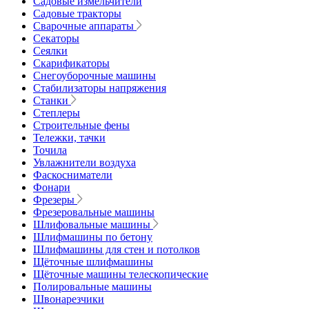
Садовые измельчители
Садовые тракторы
Сварочные аппараты
Секаторы
Сеялки
Скарификаторы
Снегоуборочные машины
Стабилизаторы напряжения
Станки
Степлеры
Строительные фены
Тележки, тачки
Точила
Увлажнители воздуха
Фаскосниматели
Фонари
Фрезеры
Фрезеровальные машины
Шлифовальные машины
Шлифмашины по бетону
Шлифмашины для стен и потолков
Щёточные шлифмашины
Щёточные машины телескопические
Полировальные машины
Швонарезчики