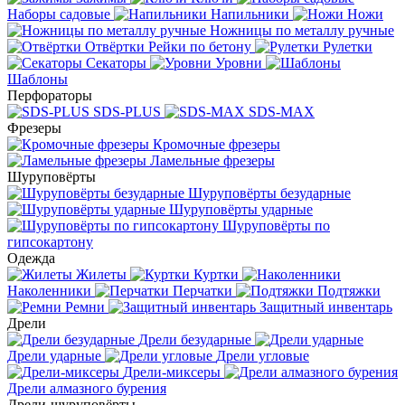
Наборы садовые
Напильники
Ножи
Ножницы по металлу ручные
Отвёртки
Рейки по бетону
Рулетки
Секаторы
Уровни
Шаблоны
Перфораторы
SDS-PLUS
SDS-MAX
Фрезеры
Кромочные фрезеры
Ламельные фрезеры
Шуруповёрты
Шуруповёрты безударные
Шуруповёрты ударные
Шуруповёрты по
гипсокартону
Одежда
Жилеты
Куртки
Наколенники
Перчатки
Подтяжки
Ремни
Защитный инвентарь
Дрели
Дрели безударные
Дрели ударные
Дрели угловые
Дрели-миксеры
Дрели алмазного бурения
Дрели-шуруповёрты